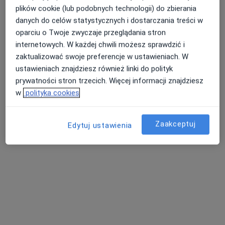
plików cookie (lub podobnych technologii) do zbierania
Dworcowa 3, Skierniewice
•
Mapa
danych do celów statystycznych i dostarczania treści w
Aparat samoligaturujący
od 2 200 zł
oparciu o Twoje zwyczaje przeglądania stron
internetowych. W każdej chwili możesz sprawdzić i
Brak dostępnych specjalistów z wolnymi terminami w tym centrum medycznym.
zaktualizować swoje preferencje w ustawieniach. W
ustawieniach znajdziesz również linki do polityk
Pokaż profil
prywatności stron trzecich. Więcej informacji znajdziesz
w
polityka cookies
Zaakceptuj
Edytuj ustawienia
Urszula Maciągowska-Siniarska
Ortodonta, Stomatolog
2 opinie