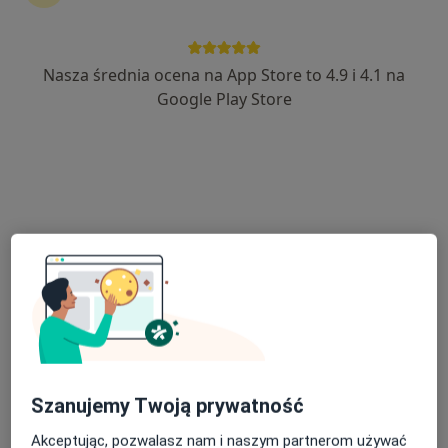
33 opinie
Dworcowa 3, Skierniewice
•
Mapa
Love Orthodontics
Nasza średnia ocena na App Store to 4.9 i 4.1 na
Aparat samoligaturujący
od 2 200 zł
Google Play Store
Specjalista nie oferuje umawiania online pod tym adresem.
Poproś o wizytę
Love Orthodontics
Szanujemy Twoją prywatność
·
Więcej
Ortodoncja, Chirurgia, Stomatologia
Akceptując, pozwalasz nam i naszym partnerom używać
31 opinii