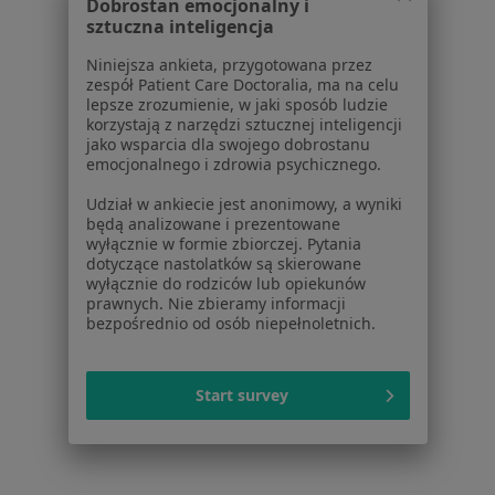
Dobrostan emocjonalny i
Usługi i zabiegi
sztuczna inteligencja
Choroby
Pomoc
Niniejsza ankieta, przygotowana przez
zespół Patient Care Doctoralia, ma na celu
Aplikacje mobilne
lepsze zrozumienie, w jaki sposób ludzie
Blog dla pacjentów
korzystają z narzędzi sztucznej inteligencji
jako wsparcia dla swojego dobrostanu
Dla profesjonalistów
emocjonalnego i zdrowia psychicznego.
Cennik
Udział w ankiecie jest anonimowy, a wyniki
będą analizowane i prezentowane
Dla lekarzy
wyłącznie w formie zbiorczej. Pytania
Dla placówek medycznych
dotyczące nastolatków są skierowane
Noa Notes
nowość
wyłącznie do rodziców lub opiekunów
prawnych. Nie zbieramy informacji
Baza wiedzy
bezpośrednio od osób niepełnoletnich.
Centrum Pomocy dla Specjalisty
Kontakt
ZnanyLekarz - Strona główna
Start survey
ZnanyLekarz Sp. z o.o.
ul. Kolejowa 5/7
01-217 Warszawa, Polska