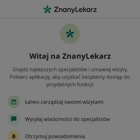
Me
Ortodonta • Łowicz, łódzkie
Filtry
Mapa
Polecani ortodonci w Łowiczu
Witaj na ZnanyLekarz
Jak działają wyniki wyszukiwania
Znajdź najlepszych specjalistów i umawiaj wizyty.
Pobierz aplikację, aby uzyskać bezpłatny dostęp do
przydatnych funkcji:
Łatwo zarządzaj swoimi wizytami
Wysyłaj wiadomości do specjalistów
lek. dent. Grzegorz Orlov
·
Więcej
Ortodonta
Otrzymuj powiadomienia