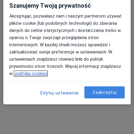
Szanujemy Twoją prywatność
Akceptując, pozwalasz nam i naszym partnerom używać
Nasza średnia ocena na App Store to 4.9 i 4.1 na
plików cookie (lub podobnych technologii) do zbierania
Google Play Store
danych do celów statystycznych i dostarczania treści w
oparciu o Twoje zwyczaje przeglądania stron
internetowych. W każdej chwili możesz sprawdzić i
zaktualizować swoje preferencje w ustawieniach. W
ustawieniach znajdziesz również linki do polityk
prywatności stron trzecich. Więcej informacji znajdziesz
w
polityka cookies
Nie znaleźliśmy specjalistów spełniających
podane kryteria
Zaakceptuj
Edytuj ustawienia
Rozważ usunięcie niektórych filtrów:
Ubezpieczenia