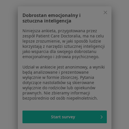
Kontakt
ZnanyLekarz - Strona główna
Dobrostan emocjonalny i
ZnanyLekarz Sp. z o.o.
sztuczna inteligencja
ul. Kolejowa 5/7
01-217 Warszawa, Polska
Niniejsza ankieta, przygotowana przez
zespół Patient Care Doctoralia, ma na celu
NIP: ⁠7010224868
lepsze zrozumienie, w jaki sposób ludzie
korzystają z narzędzi sztucznej inteligencji
KRS: ⁠0000347997
jako wsparcia dla swojego dobrostanu
REGON: ⁠142276657
emocjonalnego i zdrowia psychicznego.
Udział w ankiecie jest anonimowy, a wyniki
Sąd Rejonowy dla m.st. Warszawy w Warszawie XII
będą analizowane i prezentowane
Wydział Gospodarczy KRS
wyłącznie w formie zbiorczej. Pytania
dotyczące nastolatków są skierowane
Facebook
otwiera się w nowej karcie
wyłącznie do rodziców lub opiekunów
prawnych. Nie zbieramy informacji
bezpośrednio od osób niepełnoletnich.
otwiera się w nowej karcie
otwiera się w nowej karcie
otwiera się w nowej karcie
otwiera się w nowej karci
otwiera się
otwi
Polska
,
Türkiye
,
España
,
Italia
,
Deutschland
,
Česko
,
Start survey
otwiera się w nowej karcie
otwiera się w nowej karcie
otwiera się w nowej karcie
otwiera się w nowej kar
otwiera się 
otwier
Portugal
,
México
,
Chile
,
Brasil
,
Argentina
,
Perú
,
otwiera się w nowej karc
Colombia