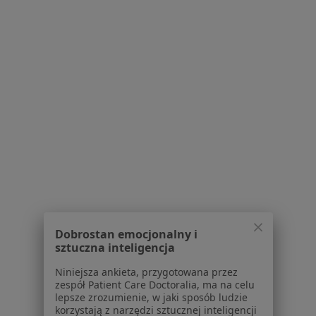
Blog dla pacjentów
Dla profesjonalistów
Cennik
Dla lekarzy
Dla placówek medycznych
Noa Notes
nowość
Baza wiedzy
Centrum Pomocy dla Specjalisty
Kontakt
ZnanyLekarz - Strona główna
ZnanyLekarz Sp. z o.o.
ul. Kolejowa 5/7
Dobrostan emocjonalny i
01-217 Warszawa, Polska
sztuczna inteligencja
Niniejsza ankieta, przygotowana przez
NIP: ⁠7010224868
zespół Patient Care Doctoralia, ma na celu
KRS: ⁠0000347997
lepsze zrozumienie, w jaki sposób ludzie
REGON: ⁠142276657
korzystają z narzędzi sztucznej inteligencji