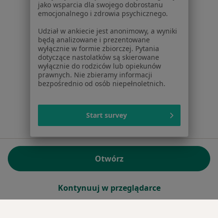
jako wsparcia dla swojego dobrostanu
emocjonalnego i zdrowia psychicznego.
Sąd Rejonowy dla m.st. Warszawy w Warszawie XII
Wydział Gospodarczy KRS
Udział w ankiecie jest anonimowy, a wyniki
będą analizowane i prezentowane
wyłącznie w formie zbiorczej. Pytania
Facebook
otwiera się w nowej karcie
dotyczące nastolatków są skierowane
wyłącznie do rodziców lub opiekunów
prawnych. Nie zbieramy informacji
bezpośrednio od osób niepełnoletnich.
otwiera się w nowej karcie
otwiera się w nowej karcie
otwiera się w nowej karcie
otwiera się w nowej karci
otwiera się
otwi
Polska
,
Türkiye
,
España
,
Italia
,
Deutschland
,
Česko
,
otwiera się w nowej karcie
otwiera się w nowej karcie
otwiera się w nowej karcie
otwiera się w nowej kar
otwiera się 
otwier
Portugal
,
México
,
Chile
,
Brasil
,
Argentina
,
Perú
,
otwiera się w nowej karc
Colombia
Start survey
Płatności kartą
ROZPORZĄDZENIE (UE) 2022/2065 (DSA) art. 24:
Otwórz
15.395.179 użytkowników/miesiąc - Czerwiec 2026
www.znanylekarz.pl © 2026 - Znajdź lekarza i umów
Kontynuuj w przeglądarce
wizytę