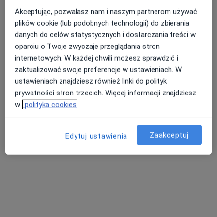
Akceptując, pozwalasz nam i naszym partnerom używać
plików cookie (lub podobnych technologii) do zbierania
danych do celów statystycznych i dostarczania treści w
Nasza średnia ocena na App Store to 4.9 i 4.1 na
Nie znaleźliśmy specjalistów spełniających
oparciu o Twoje zwyczaje przeglądania stron
Google Play Store
podane kryteria
internetowych. W każdej chwili możesz sprawdzić i
zaktualizować swoje preferencje w ustawieniach. W
Rozważ usunięcie niektórych filtrów:
ustawieniach znajdziesz również linki do polityk
Ubezpieczenia
prywatności stron trzecich. Więcej informacji znajdziesz
w
polityka cookies
Zaakceptuj
Edytuj ustawienia
Serwis
Regulamin
Polityka prywatności pacjentów
Polityka prywatności profesjonalistów