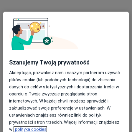
Bezpieczne płatności
lek. Małgorzata Pelzer
Szanujemy Twoją prywatność
·
Więcej
Neurolog, Psychiatra
Akceptując, pozwalasz nam i naszym partnerom używać
23 opinie
plików cookie (lub podobnych technologii) do zbierania
Adres
Online
danych do celów statystycznych i dostarczania treści w
oparciu o Twoje zwyczaje przeglądania stron
internetowych. W każdej chwili możesz sprawdzić i
Małopolska 11/2, Szczecin
•
Mapa
zaktualizować swoje preferencje w ustawieniach. W
SensusBalans Sp. z o. o.
ustawieniach znajdziesz również linki do polityk
Konsultacja neurologiczna
400 zł
prywatności stron trzecich. Więcej informacji znajdziesz
Specjalista nie oferuje umawiania online pod tym adresem.
w
polityka cookies