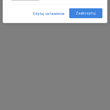
Poproś o wizytę
Zaakceptuj
Edytuj ustawienia
lek. Anna Kupczyńska
·
Więcej
Neurolog
144 opinie
Adres 1
Adres 2
Adres 3
Adres 4
Henryka Pobożnego 14/2, Szczecin
•
Mapa
Athena Med