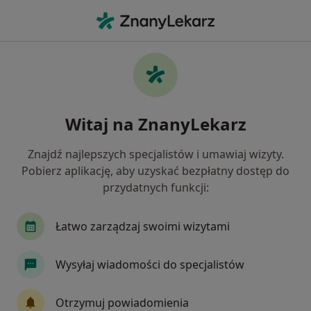
Me
Neurolog • Mierzyn, zachodniopomorskie
Filtry
Mapa
Polecani neurolodzy w Mierzynie
Witaj na ZnanyLekarz
Jak działają wyniki wyszukiwania
Znajdź najlepszych specjalistów i umawiaj wizyty.
Pobierz aplikację, aby uzyskać bezpłatny dostęp do
przydatnych funkcji:
Łatwo zarządzaj swoimi wizytami
Wysyłaj wiadomości do specjalistów
lek. Witold Bogulas
·
Więcej
Neurolog
Otrzymuj powiadomienia