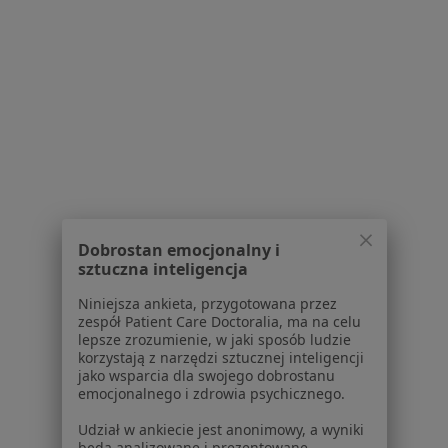
Gabinet Lekarski
Specjalista nie oferuje umawiania online pod tym adresem.
Poproś o wizytę
Powiązane wyszukiwania
|
Oferty pracy - Neurolog
W pobliżu Mierzyna
Neurolodzy w Szczecinie
Dobrostan emocjonalny i
sztuczna inteligencja
Neurolodzy w Stargardzie
Niniejsza ankieta, przygotowana przez
Neurolodzy w Goleniowie
zespół Patient Care Doctoralia, ma na celu
lepsze zrozumienie, w jaki sposób ludzie
Neurolodzy w Nowogardzie
korzystają z narzędzi sztucznej inteligencji
jako wsparcia dla swojego dobrostanu
Neurolodzy w Policach
emocjonalnego i zdrowia psychicznego.
Więcej (3)
Udział w ankiecie jest anonimowy, a wyniki
będą analizowane i prezentowane