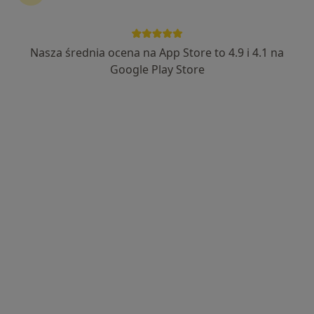
65 opinii
Welecka 1A, Mierzyn, Szczecin
•
Mapa
Centrum Medyczne LuxMedica
Nasza średnia ocena na App Store to 4.9 i 4.1 na
Konsultacja neurologiczna
300 zł
Google Play Store
Specjalista nie oferuje umawiania online pod tym adresem.
Poproś o wizytę
lek. Agnieszka Piętka
·
Więcej
Neurolog
5 opinii