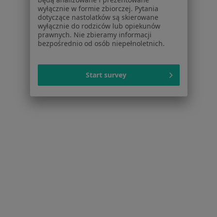
Więcej w kategorii: W pobliżu Mierzyna
wyłącznie w formie zbiorczej. Pytania
dotyczące nastolatków są skierowane
Najczęstsze schorzenia
wyłącznie do rodziców lub opiekunów
Blizny Mierzyn
prawnych. Nie zbieramy informacji
bezpośrednio od osób niepełnoletnich.
Ból barku Mierzyn
Ból biodra Mierzyn
Start survey
Ból karku Mierzyn
Ból kolana Mierzyn
Więcej (11)
Więcej w kategorii: Najczęstsze schorzenia
Strona Główna
Neurolog
Mierzyn
Zmień miasto