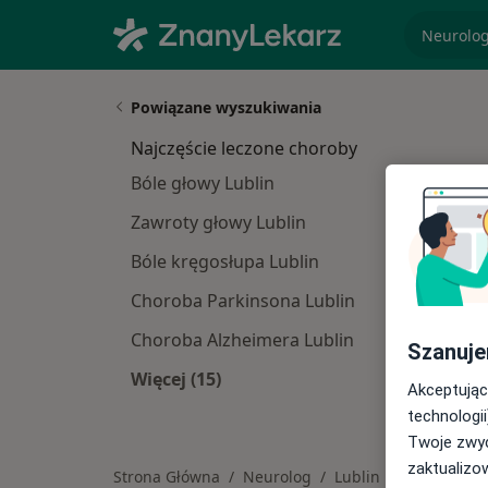
specjaliz
Powiązane wyszukiwania
Najczęście leczone choroby
Bóle głowy Lublin
Zawroty głowy Lublin
Bóle kręgosłupa Lublin
Choroba Parkinsona Lublin
Choroba Alzheimera Lublin
Szanuje
Więcej (15)
Akceptując
Więcej w kategorii: Najczęście lecz
technologii
Twoje zwyc
zaktualizo
Strona Główna
Neurolog
Lublin
Generali
Zmień miasto