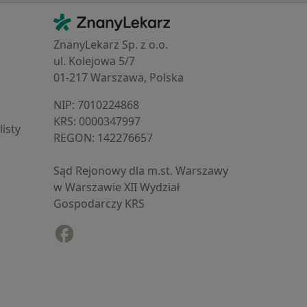
Kontakt
ZnanyLekarz - Strona główna
ZnanyLekarz Sp. z o.o.
ul. Kolejowa 5/7
01-217 Warszawa, Polska
NIP: ⁠7010224868
KRS: ⁠0000347997
isty
REGON: ⁠142276657
Sąd Rejonowy dla m.st. Warszawy
w Warszawie XII Wydział
Gospodarczy KRS
Facebook
otwiera się w nowej karcie