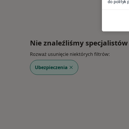
do polityk 
Nie znaleźliśmy specjalistów
Rozważ usunięcie niektórych filtrów:
Ubezpieczenia