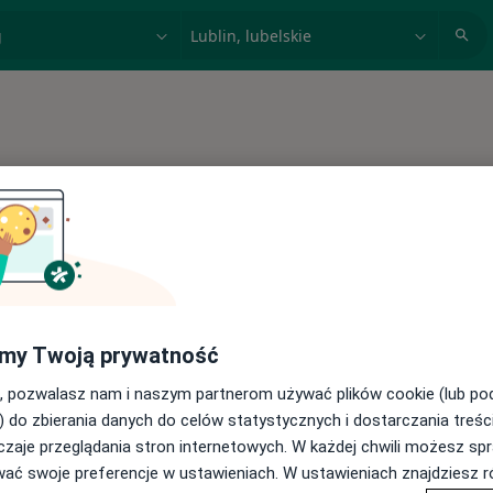
acja, badanie lub nazwisko
miasto lub dzielnica
my Twoją prywatność
, pozwalasz nam i naszym partnerom używać plików cookie (lub p
one choroby
) do zbierania danych do celów statystycznych i dostarczania treśc
zaje przeglądania stron internetowych. W każdej chwili możesz spr
wać swoje preferencje w ustawieniach. W ustawieniach znajdziesz ró
Zmień miasto