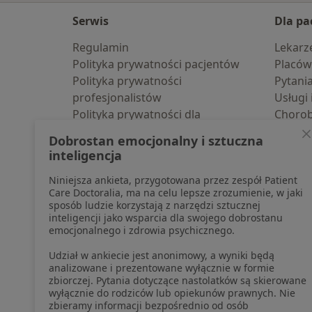
Serwis
Dla pa
Regulamin
Lekarz
Polityka prywatności pacjentów
Placów
Polityka prywatności
Pytani
profesjonalistów
Usługi 
Polityka prywatności dla
Choro
profesjonalistów, których dane
Pomoc
Dobrostan emocjonalny i sztuczna
pozyskaliśmy samodzielnie
Aplika
inteligencja
Polityka cookies
Blog d
Niniejsza ankieta, przygotowana przez zespół Patient
Jak działają wyniki wyszukiwania
Care Doctoralia, ma na celu lepsze zrozumienie, w jaki
Dostępność
sposób ludzie korzystają z narzędzi sztucznej
O nas
inteligencji jako wsparcia dla swojego dobrostanu
emocjonalnego i zdrowia psychicznego.
Praca
Rekrutujemy!
Partnerzy
Udział w ankiecie jest anonimowy, a wyniki będą
Centrum prasowe
analizowane i prezentowane wyłącznie w formie
zbiorczej. Pytania dotyczące nastolatków są skierowane
Kontakt
wyłącznie do rodziców lub opiekunów prawnych. Nie
zbieramy informacji bezpośrednio od osób