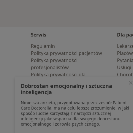
Serwis
Dla pa
Regulamin
Lekarz
Polityka prywatności pacjentów
Placów
Polityka prywatności
Pytani
profesjonalistów
Usługi 
Polityka prywatności dla
Choro
profesjonalistów, których dane
Pomoc
Dobrostan emocjonalny i sztuczna
pozyskaliśmy samodzielnie
Aplika
inteligencja
Polityka cookies
Blog d
Niniejsza ankieta, przygotowana przez zespół Patient
Jak działają wyniki wyszukiwania
Care Doctoralia, ma na celu lepsze zrozumienie, w jaki
Dostępność
sposób ludzie korzystają z narzędzi sztucznej
O nas
inteligencji jako wsparcia dla swojego dobrostanu
emocjonalnego i zdrowia psychicznego.
Praca
Rekrutujemy!
Partnerzy