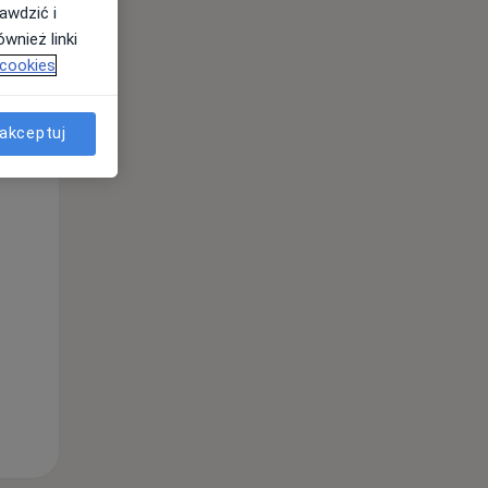
awdzić i
wnież linki
 cookies
Wt,
Śr,
Czw,
11 Sie
12 Sie
13 Sie
akceptuj