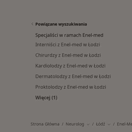
Powiązane wyszukiwania
Specjaliści w ramach Enel-med
Interniści z Enel-med w Łodzi
Chirurdzy z Enel-med w Łodzi
Kardiolodzy z Enel-med w Łodzi
Dermatolodzy z Enel-med w Łodzi
Proktolodzy z Enel-med w Łodzi
Więcej (1)
Więcej w kategorii: Specjaliści w r
Strona Główna
Neurolog
Łódź
Enel-M
Zmień miasto
Zmień miast