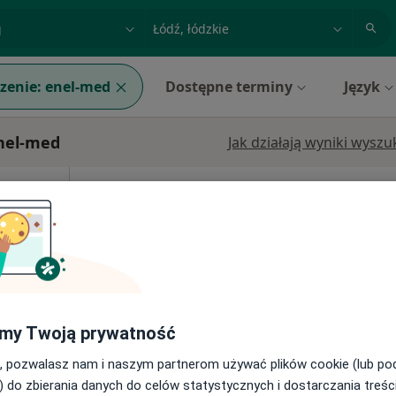
acja, badanie lub nazwisko
miasto lub dzielnica
zenie:
enel-med
Dostępne terminy
Język
Enel-med
Jak działają wyniki wysz
Dziś
Jutro
Ndz,
Pon,
7 Sie
8 Sie
9 Sie
10 Sie
Umawianie online nie jest dostępne
Poproś o wizytę
my Twoją prywatność
, pozwalasz nam i naszym partnerom używać plików cookie (lub p
) do zbierania danych do celów statystycznych i dostarczania treśc