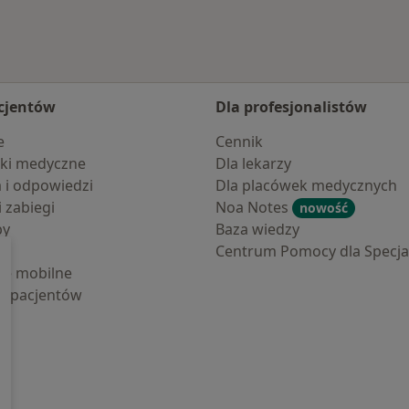
cjentów
Dla profesjonalistów
e
Cennik
ki medyczne
Dla lekarzy
a i odpowiedzi
Dla placówek medycznych
i zabiegi
Noa Notes
nowość
by
Baza wiedzy
Centrum Pomocy dla Specjal
cje mobilne
la pacjentów