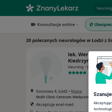
specjaliz
Konsultacje online
Ubezpiec
20 polecanych neurologów w Łodzi z 
lek. Weronika
Kiedrzyńska
·
Więcej
Neurolog
1 opinia
Sosnowa 4, Łódź
•
Mapa
Szanuje
Multi Clinic Centrum Medyczne Księży Młyn
Akceptując
Akceptuje enel-med
technologii