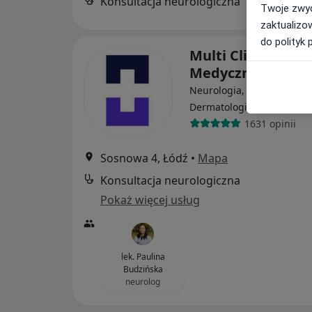
Konsultacja neurologiczna
Twoje zwyc
zaktualizo
do polityk 
Multi Clinic Cent
Medyczne Księży
Neurologia, Ginekologia,
·
Więcej
Dermatologia
1631 opinii
Sosnowa 4, Łódź
•
Mapa
Konsultacja neurologiczna
Pokaż więcej usług
lek. Paulina
Budzińska
neurolog