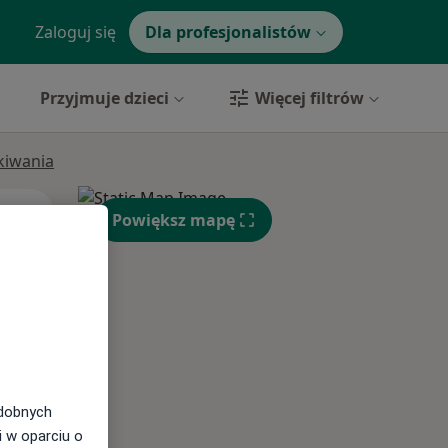
Zaloguj się
Dla profesjonalistów
Przyjmuje dzieci
Więcej filtrów
ukiwania
Wt,
Śr,
Czw,
Powiększ mapę
11 Sie
12 Sie
13 Sie
odobnych
i w oparciu o