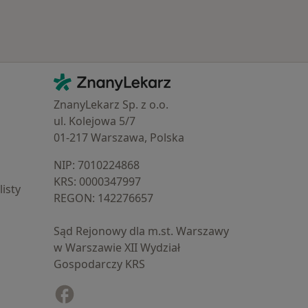
Kontakt
ZnanyLekarz - Strona główna
ZnanyLekarz Sp. z o.o.
ul. Kolejowa 5/7
01-217 Warszawa, Polska
NIP: ⁠7010224868
KRS: ⁠0000347997
isty
REGON: ⁠142276657
Sąd Rejonowy dla m.st. Warszawy
w Warszawie XII Wydział
Gospodarczy KRS
Facebook
otwiera się w nowej karcie