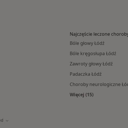
Najczęście leczone chorob
Bóle głowy Łódź
Bóle kręgosłupa Łódź
Zawroty głowy Łódź
Padaczka Łódź
Choroby neurologiczne Łó
Więcej (15)
amach Enel-med
Więcej w kategorii: 
ed
o
Zmień miasto