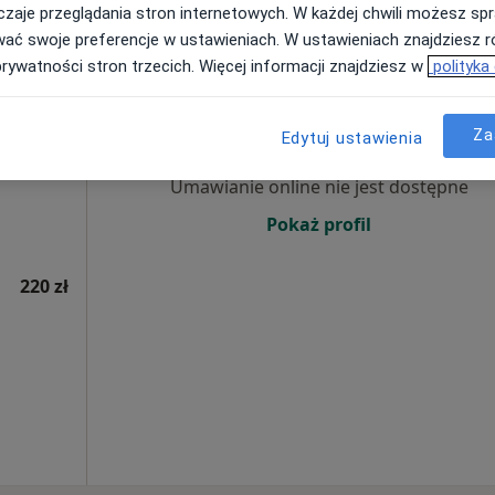
250 zł
zaje przeglądania stron internetowych. W każdej chwili możesz spr
wać swoje preferencje w ustawieniach. W ustawieniach znajdziesz ró
prywatności stron trzecich. Więcej informacji znajdziesz w
polityka
rum
Dziś
Jutro
Ndz,
Pon,
 Młyn
7 Sie
8 Sie
9 Sie
10 Sie
Za
Edytuj ustawienia
Umawianie online nie jest dostępne
Pokaż profil
220 zł