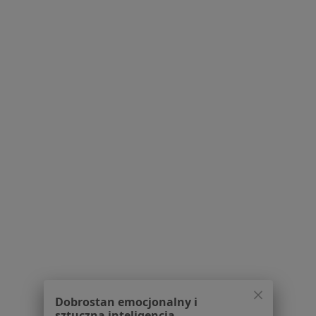
Neurolodzy w Starogardzie Gdańskim
Neurolodzy w Tczewie
Neurolodzy w Sztumie
Neurolodzy w Świeciu
Więcej (5)
Więcej w kategorii: W pobliżu Kwidzyna
Najczęstsze schorzenia
Blizny Kwidzyn
Bóle głowy Kwidzyn
Bóle korzeniowe Kwidzyn
Bóle kręgosłupa Kwidzyn
Brodawki Kwidzyn
Dobrostan emocjonalny i
Więcej (12)
sztuczna inteligencja