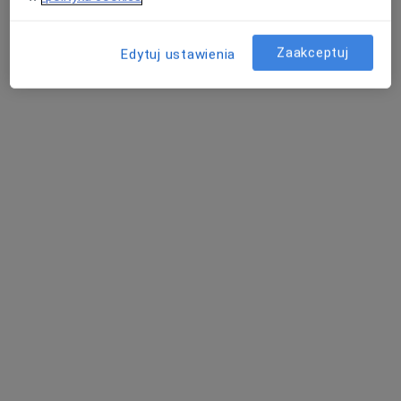
Zaakceptuj
Edytuj ustawienia
Bezpieczne płatności
Katarzyna Lackowska
Neurolog
11 opinii
Adres 1
Adres 2
Józefa Wybickiego 45/1, Grudziądz
•
Mapa
Neo-Med Centrum Medyczne
Konsultacja neurologiczna
250 zł
Specjalista nie oferuje umawiania online pod tym adresem.
Poproś o wizytę