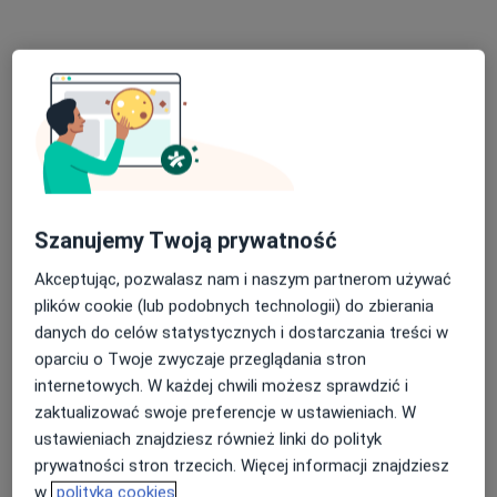
·
Więcej
Neurolog
Ziemowita 11, Kwidzyn
•
Mapa
Indywidualna Specjalistyczna Praktyka Lekarska Agnieszka Chojnacka specjalista neurolog
Konsultacja neurologiczna
od 200 zł
Specjalista nie oferuje umawiania online pod tym adresem.
Poproś o wizytę
Szanujemy Twoją prywatność
Akceptując, pozwalasz nam i naszym partnerom używać
Dostępni specjaliści
plików cookie (lub podobnych technologii) do zbierania
Specjaliści znajdują się poza Kwidzyn, pomorskie, w
danych do celów statystycznych i dostarczania treści w
obszarach bliskich Twojemu wyszukiwaniu.
oparciu o Twoje zwyczaje przeglądania stron
internetowych. W każdej chwili możesz sprawdzić i
zaktualizować swoje preferencje w ustawieniach. W
ustawieniach znajdziesz również linki do polityk
prywatności stron trzecich. Więcej informacji znajdziesz
w
polityka cookies