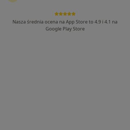
1 opinia
ul. Kopernika 2/19, Kwidzyn
•
Mapa
Medipunkt Centrum Medyczne
Nasza średnia ocena na App Store to 4.9 i 4.1 na
Konsultacja neurologiczna
Brak ceny
Google Play Store
Specjalista nie oferuje umawiania online pod tym adresem.
Poproś o wizytę
Medipunkt Centrum Medyczne
·
Więcej
Neurologia, Ortopedia, Ortopedia dziecięca
164 opinie