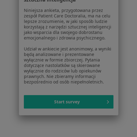
Więcej w kategorii: Najczęstsze schorzenia
Niniejsza ankieta, przygotowana przez
zespół Patient Care Doctoralia, ma na celu
lepsze zrozumienie, w jaki sposób ludzie
Strona Główna
Neurolog
Kwidzyn
Zmień miasto
korzystają z narzędzi sztucznej inteligencji
jako wsparcia dla swojego dobrostanu
emocjonalnego i zdrowia psychicznego.
Udział w ankiecie jest anonimowy, a wyniki
będą analizowane i prezentowane
wyłącznie w formie zbiorczej. Pytania
dotyczące nastolatków są skierowane
Serwis
wyłącznie do rodziców lub opiekunów
prawnych. Nie zbieramy informacji
Regulamin
bezpośrednio od osób niepełnoletnich.
Polityka prywatności pacjentów
Polityka prywatności profesjonalistów
Polityka prywatności dla profesjonalistów, których
Start survey
dane pozyskaliśmy samodzielnie
Polityka cookies
Jak działają wyniki wyszukiwania
Dostępność