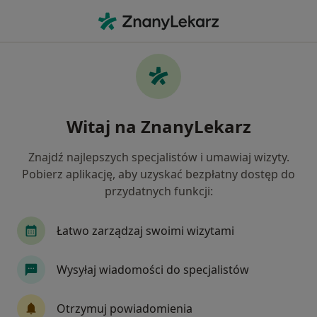
Me
Neurolog • Kwidzyn, pomorskie
Filtry
Mapa
Polecani neurolodzy w Kwidzynie
Witaj na ZnanyLekarz
Jak działają wyniki wyszukiwania
Znajdź najlepszych specjalistów i umawiaj wizyty.
Pobierz aplikację, aby uzyskać bezpłatny dostęp do
przydatnych funkcji:
Łatwo zarządzaj swoimi wizytami
Wysyłaj wiadomości do specjalistów
Agata Fraszek-Rosenau
Neurolog
Otrzymuj powiadomienia