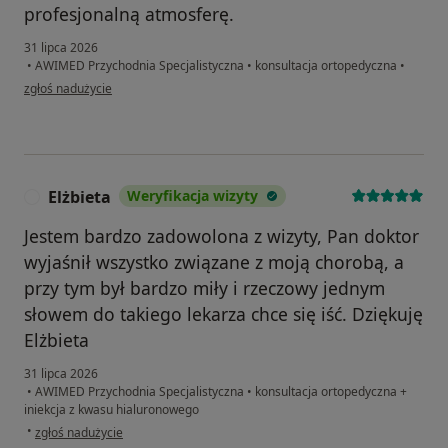
profesjonalną atmosferę.
31 lipca 2026
•
AWIMED Przychodnia Specjalistyczna
•
konsultacja ortopedyczna
•
w opinii użytkownika A.Sz
zgłoś nadużycie
Elżbieta
Weryfikacja wizyty
E
Jestem bardzo zadowolona z wizyty, Pan doktor
wyjaśnił wszystko związane z moją chorobą, a
przy tym był bardzo miły i rzeczowy jednym
słowem do takiego lekarza chce się iść. Dziękuję
Elżbieta
31 lipca 2026
•
AWIMED Przychodnia Specjalistyczna
•
konsultacja ortopedyczna +
iniekcja z kwasu hialuronowego
w opinii użytkownika Elżbieta
•
zgłoś nadużycie