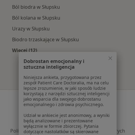
Ból biodra w Słupsku
Ból kolana w Słupsku
Urazy w Słupsku
Biodro trzaskające w Słupsku
Więcej (12)
Więcej w kategorii: Najczęście leczone chorob
Dobrostan emocjonalny i
sztuczna inteligencja
Niniejsza ankieta, przygotowana przez
zespół Patient Care Doctoralia, ma na celu
lepsze zrozumienie, w jaki sposób ludzie
korzystają z narzędzi sztucznej inteligencji
Serwis
jako wsparcia dla swojego dobrostanu
emocjonalnego i zdrowia psychicznego.
Regulamin
Udział w ankiecie jest anonimowy, a wyniki
Polityka prywatności pacjentów
będą analizowane i prezentowane
Polityka prywatności profesjonalistów
wyłącznie w formie zbiorczej. Pytania
Polityka prywatności dla profesjonalistów, których
dotyczące nastolatków są skierowane