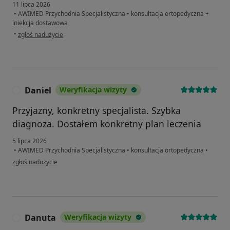
11 lipca 2026
•
AWIMED Przychodnia Specjalistyczna
•
konsultacja ortopedyczna +
iniekcja dostawowa
w opinii użytkownika Kasia Kowalska
•
zgłoś nadużycie
Daniel
Weryfikacja wizyty
D
Przyjazny, konkretny specjalista. Szybka
diagnoza. Dostałem konkretny plan leczenia
5 lipca 2026
•
AWIMED Przychodnia Specjalistyczna
•
konsultacja ortopedyczna
•
w opinii użytkownika Daniel
zgłoś nadużycie
Danuta
Weryfikacja wizyty
D