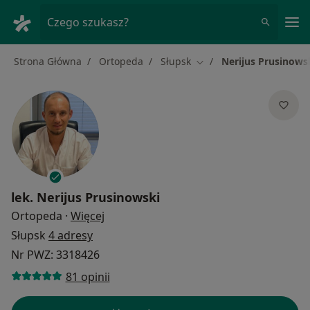
Me
Czego szukasz?
Strona Główna
Ortopeda
Słupsk
Nerijus Prusinows
Zmień miasto
lek.
Nerijus Prusinowski
O specjalizacjach
Ortopeda
·
Więcej
Słupsk
4 adresy
Nr PWZ: 3318426
81 opinii