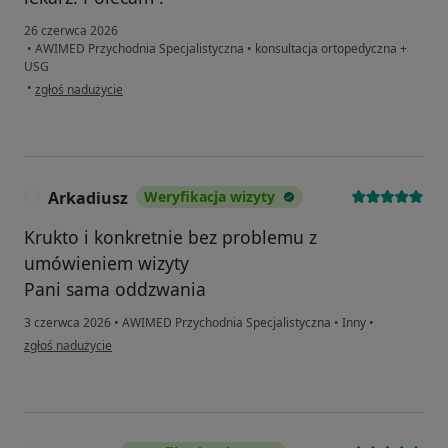
26 czerwca 2026
•
AWIMED Przychodnia Specjalistyczna
•
konsultacja ortopedyczna +
USG
w opinii użytkownika Łucja
•
zgłoś nadużycie
Arkadiusz
Weryfikacja wizyty
A
Krukto i konkretnie bez problemu z
umówieniem wizyty
Pani sama oddzwania
3 czerwca 2026
•
AWIMED Przychodnia Specjalistyczna
•
Inny
•
w opinii użytkownika Arkadiusz
zgłoś nadużycie