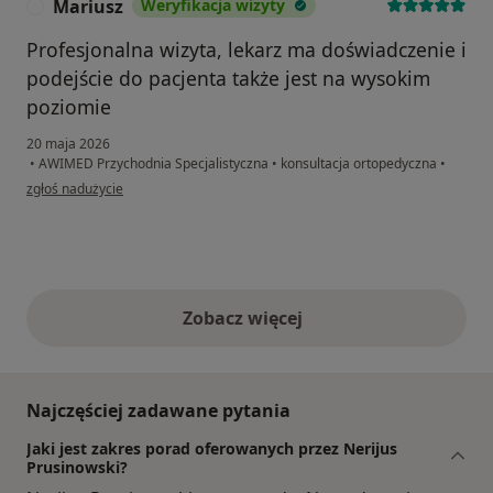
Mariusz
Weryfikacja wizyty
M
Profesjonalna wizyta, lekarz ma doświadczenie i
podejście do pacjenta także jest na wysokim
poziomie
20 maja 2026
•
AWIMED Przychodnia Specjalistyczna
•
konsultacja ortopedyczna
•
w opinii użytkownika Mariusz
zgłoś nadużycie
Zobacz więcej
opinie powyżej
Najczęściej zadawane pytania
Jaki jest zakres porad oferowanych przez Nerijus
Prusinowski?