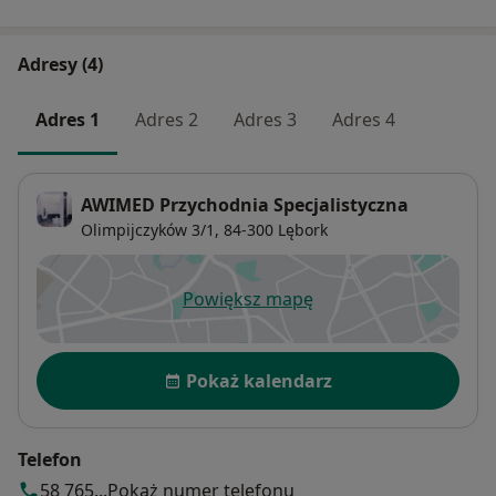
Adresy (4)
Adres 1
Adres 2
Adres 3
Adres 4
AWIMED Przychodnia Specjalistyczna
Olimpijczyków 3/1,
84-300
Lębork
Powiększ mapę
otwiera się w nowej karcie
Dostępność
Pokaż kalendarz
Telefon
58 765...
Pokaż numer telefonu