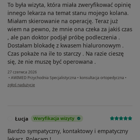
To była wizyta, która miała zweryfikować opinię
innego lekarza na temat stanu mojego kolana.
Miałam skierowanie na operację. Teraz już
wiem na pewno, że mnie ona czeka za jakiś czas
, ale pan doktor podjął próbę podleczenia .
Dostałam blokadę z kwasem hialuronowym .
Czas pokaże na ile to starczy . Na razie cieszę
się, że nie muszę być operowana .
27 czerwca 2026
•
AWIMED Przychodnia Specjalistyczna
•
konsultacja ortopedyczna
•
w opinii użytkownika Danuta
zgłoś nadużycie
Łucja
Weryfikacja wizyty
Ł
Bardzo sympatyczny, kontaktowy i empatyczny
lekarz. Polecam !