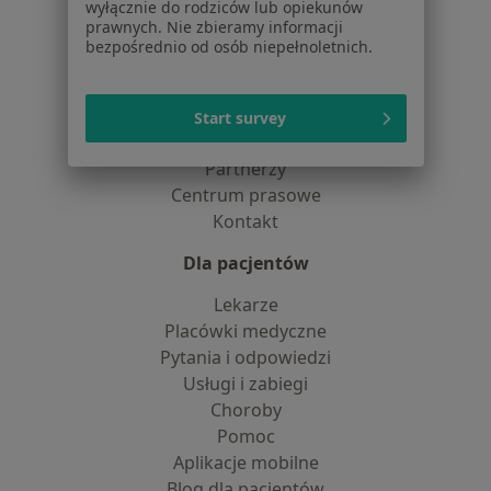
wyłącznie do rodziców lub opiekunów
dane pozyskaliśmy samodzielnie
prawnych. Nie zbieramy informacji
Polityka cookies
bezpośrednio od osób niepełnoletnich.
Jak działają wyniki wyszukiwania
Dostępność
O nas
Start survey
Praca
Rekrutujemy!
Partnerzy
Centrum prasowe
Kontakt
Dla pacjentów
Lekarze
Placówki medyczne
Pytania i odpowiedzi
Usługi i zabiegi
Choroby
Pomoc
Aplikacje mobilne
Blog dla pacjentów