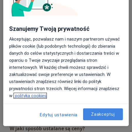
oraz Uczelni Medycznych w piłce nożnej. Mistrz Świata
Konsultacja ortopedyczna + USG
Umów wizytę
z drużyną OIL Gdańsk (Okręgowa Izba Lekarska w
Od 400 zł
Szczegóły
Gdańsku) na Igrzyskach Zawodów Medycznych
"Medigames" Marsylia 2017.
Leczenie cieśni kanału nadgarstka
Szanujemy Twoją prywatność
(hydrodekompresja/hydrodysekcja)
Umów wizytę
1 200 zł
Szczegóły
Akceptując, pozwalasz nam i naszym partnerom używać
plików cookie (lub podobnych technologii) do zbierania
danych do celów statystycznych i dostarczania treści w
Konsultacja ortopedyczna -
kończyna górna
oparciu o Twoje zwyczaje przeglądania stron
Umów wizytę
Od 300 zł
Szczegóły
internetowych. W każdej chwili możesz sprawdzić i
zaktualizować swoje preferencje w ustawieniach. W
ustawieniach znajdziesz również linki do polityk
Konsultacja ortopedyczna -
kończyna dolna
prywatności stron trzecich. Więcej informacji znajdziesz
Umów wizytę
Od 300 zł
Szczegóły
w
polityka cookies
+ 12 usług
Zaakceptuj
Edytuj ustawienia
W jaki sposób ustalane są ceny?