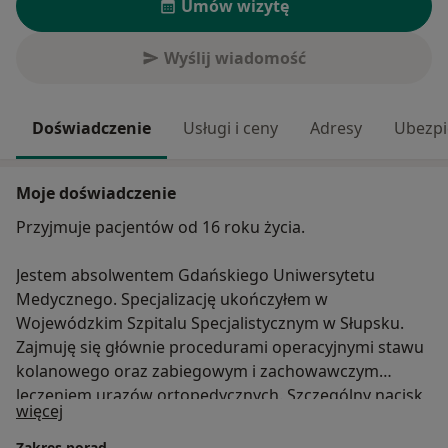
Umów wizytę
Wyślij wiadomość
Doświadczenie
Usługi i ceny
Adresy
Ubezpi
Moje doświadczenie
Przyjmuje pacjentów od 16 roku życia.
Jestem absolwentem Gdańskiego Uniwersytetu
Medycznego. Specjalizację ukończyłem w
Wojewódzkim Szpitalu Specjalistycznym w Słupsku.
Zajmuję się głównie procedurami operacyjnymi stawu
kolanowego oraz zabiegowym i zachowawczym
leczeniem urazów ortopedycznych. Szczególny nacisk
O mnie
więcej
kładę na rozwój umiejętności w zakresie chirurgii
artroskopowej oraz mającej na celu leczenie ratujące
Zakres porad