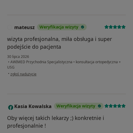
mateusz
Weryfikacja wizyty
M
wizyta profesjonalna, miła obsługa i super
podejście do pacjenta
30 lipca 2026
•
AWIMED Przychodnia Specjalistyczna
•
konsultacja ortopedyczna +
USG
w opinii użytkownika mateusz
•
zgłoś nadużycie
Kasia Kowalska
Weryfikacja wizyty
K
Oby więcej takich lekarzy ;) konkretnie i
profesjonalnie !