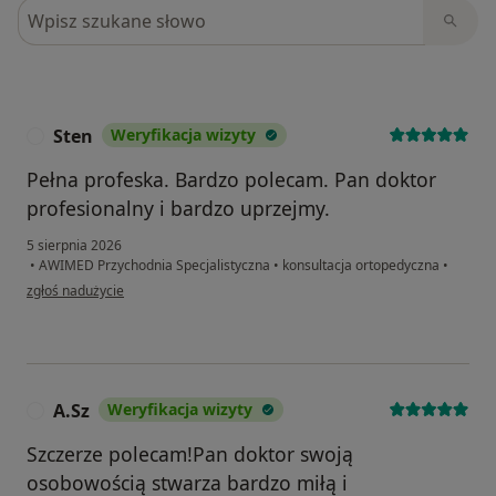
Szukaj w opiniach
Sten
Weryfikacja wizyty
S
Pełna profeska. Bardzo polecam. Pan doktor
profesionalny i bardzo uprzejmy.
5 sierpnia 2026
•
AWIMED Przychodnia Specjalistyczna
•
konsultacja ortopedyczna
•
w opinii użytkownika Sten
zgłoś nadużycie
A.Sz
Weryfikacja wizyty
A
Szczerze polecam!Pan doktor swoją
osobowością stwarza bardzo miłą i