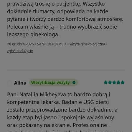
prawdziwą troskę o pacjentkę. Wszystko
dokładnie tłumaczy, odpowiada na każde
pytanie i tworzy bardzo komfortową atmosferę.
Polecam właśnie ją – trudno wyobrazić sobie
lepszego ginekologa.
28 grudnia 2025
•
SAN-CREDO-MED
•
wizyta ginekologiczna
•
w opinii użytkownika Yuliya
zgłoś nadużycie
Alina
Weryfikacja wizyty
A
Pani Natallia Mikheyeva to bardzo dobrą i
kompetentna lekarka. Badanie USG piersi
zostało przeprowadzone bardzo dokładnie, a
każdy etap był jasno i spokojnie wyjaśniony
oraz pokazany na ekranie. Profesjonalne i