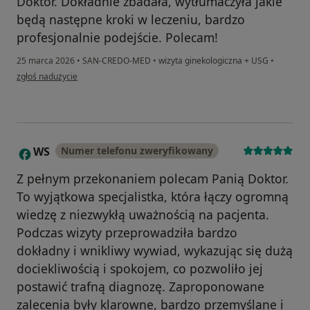
Doktor. Dokładnie zbadała, wytłumaczyła jakie
będą następne kroki w leczeniu, bardzo
profesjonalnie podejście. Polecam!
25 marca 2026
•
SAN-CREDO-MED
•
wizyta ginekologiczna + USG
•
w opinii użytkownika Olga
zgłoś nadużycie
WS
Numer telefonu zweryfikowany
W
Z pełnym przekonaniem polecam Panią Doktor.
To wyjątkowa specjalistka, która łączy ogromną
wiedzę z niezwykłą uważnością na pacjenta.
Podczas wizyty przeprowadziła bardzo
dokładny i wnikliwy wywiad, wykazując się dużą
dociekliwością i spokojem, co pozwoliło jej
postawić trafną diagnozę. Zaproponowane
zalecenia były klarowne, bardzo przemyślane i