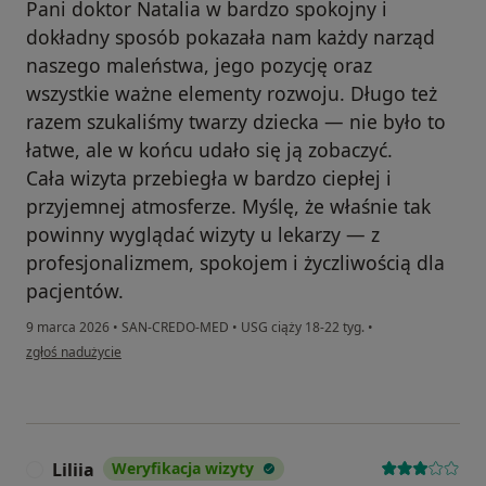
Pani doktor Natalia w bardzo spokojny i
dokładny sposób pokazała nam każdy narząd
naszego maleństwa, jego pozycję oraz
wszystkie ważne elementy rozwoju. Długo też
razem szukaliśmy twarzy dziecka — nie było to
łatwe, ale w końcu udało się ją zobaczyć.
Cała wizyta przebiegła w bardzo ciepłej i
przyjemnej atmosferze. Myślę, że właśnie tak
powinny wyglądać wizyty u lekarzy — z
profesjonalizmem, spokojem i życzliwością dla
pacjentów.
9 marca 2026
•
SAN-CREDO-MED
•
USG ciąży 18-22 tyg.
•
w opinii użytkownika Anna
zgłoś nadużycie
Liliia
Weryfikacja wizyty
L