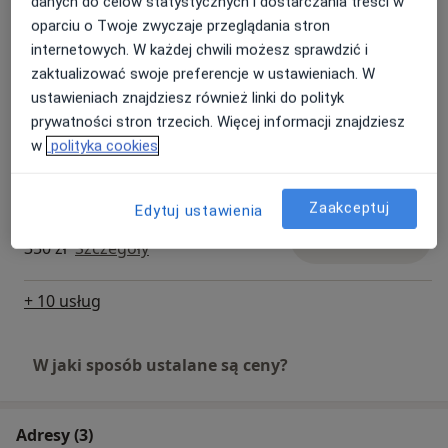
danych do celów statystycznych i dostarczania treści w
oparciu o Twoje zwyczaje przeglądania stron
internetowych. W każdej chwili możesz sprawdzić i
USG ciąży 11-13 tydz.
Umów wizytę
zaktualizować swoje preferencje w ustawieniach. W
400 zł - 560 zł
Szczegóły
ustawieniach znajdziesz również linki do polityk
prywatności stron trzecich. Więcej informacji znajdziesz
USG ciąży 18-22 tyg.
w
polityka cookies
Umów wizytę
400 zł
Szczegóły
Zaakceptuj
Edytuj ustawienia
USG ciąży 23-27 tydz.
Umów wizytę
350 zł
Szczegóły
+ 10 usług
W jaki sposób ustalane są ceny?
Adresy (3)