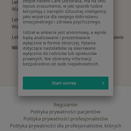
zespół Patient Care Doctoralia, ma na celu
Lekarze bez specjalizacji z INTER Polska w
lepsze zrozumienie, w jaki sposób ludzie
Warszawie
korzystają z narzędzi sztucznej inteligencji
jako wsparcia dla swojego dobrostanu
Lekarze bez specjalizacji z Signal Iduna w
emocjonalnego i zdrowia psychicznego.
Warszawie
Udział w ankiecie jest anonimowy, a wyniki
Lekarze bez specjalizacji z Compensa w Warszawie
będą analizowane i prezentowane
wyłącznie w formie zbiorczej. Pytania
Więcej (3)
dotyczące nastolatków są skierowane
wyłącznie do rodziców lub opiekunów
Więcej w kategorii: Najpopularniejsze ubezpie
prawnych. Nie zbieramy informacji
bezpośrednio od osób niepełnoletnich.
Start survey
Serwis
Regulamin
Polityka prywatności pacjentów
Polityka prywatności profesjonalistów
Polityka prywatności dla profesjonalistów, których