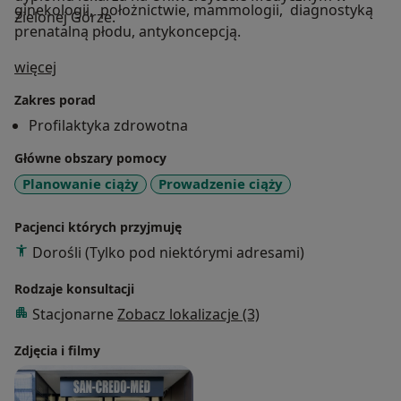
ginekologii, położnictwie, mammologii, diagnostyką
Zielonej Górze.
prenatalną płodu, antykoncepcją.
O mnie
więcej
Zakres porad
Profilaktyka zdrowotna
Główne obszary pomocy
Planowanie ciąży
Prowadzenie ciąży
Pacjenci których przyjmuję
Dorośli (Tylko pod niektórymi adresami)
Rodzaje konsultacji
Stacjonarne
Zobacz lokalizacje (3)
Zdjęcia i filmy