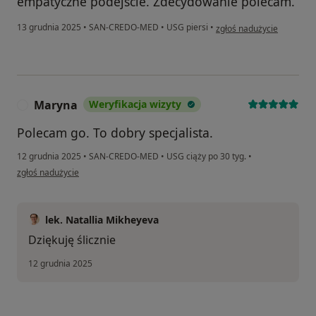
empatyczne podejście. Zdecydowanie polecam.
w opinii użytkownika Alin
13 grudnia 2025
•
SAN-CREDO-MED
•
USG piersi
•
zgłoś nadużycie
Maryna
Weryfikacja wizyty
M
Polecam go. To dobry specjalista.‍
12 grudnia 2025
•
SAN-CREDO-MED
•
USG ciąży po 30 tyg.
•
w opinii użytkownika Maryna
zgłoś nadużycie
lek. Natallia Mikheyeva
Dziękuję ślicznie
12 grudnia 2025