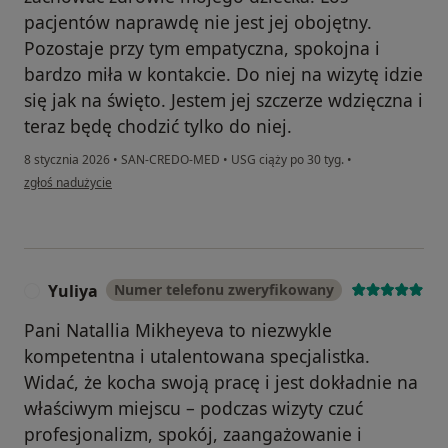
pacjentów naprawdę nie jest jej obojętny.
Pozostaje przy tym empatyczna, spokojna i
bardzo miła w kontakcie. Do niej na wizytę idzie
się jak na święto. Jestem jej szczerze wdzięczna i
teraz będę chodzić tylko do niej.
8 stycznia 2026
•
SAN-CREDO-MED
•
USG ciąży po 30 tyg.
•
w opinii użytkownika Tatsiana
zgłoś nadużycie
Yuliya
Numer telefonu zweryfikowany
Y
Pani Natallia Mikheyeva to niezwykle
kompetentna i utalentowana specjalistka.
Widać, że kocha swoją pracę i jest dokładnie na
właściwym miejscu – podczas wizyty czuć
profesjonalizm, spokój, zaangażowanie i