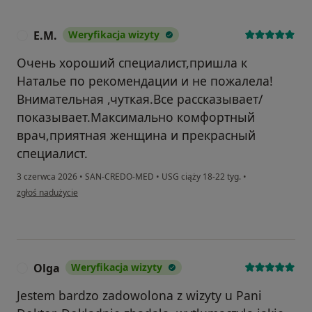
E.M.
Weryfikacja wizyty
E
Очень хороший специалист,пришла к
Наталье по рекомендации и не пожалела!
Внимательная ,чуткая.Все рассказывает/
показывает.Максимально комфортный
врач,приятная женщина и прекрасный
специалист.
3 czerwca 2026
•
SAN-CREDO-MED
•
USG ciąży 18-22 tyg.
•
w opinii użytkownika E.M.
zgłoś nadużycie
Olga
Weryfikacja wizyty
O
Jestem bardzo zadowolona z wizyty u Pani