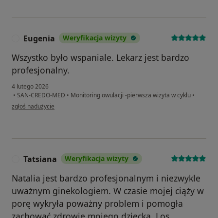
Eugenia
Weryfikacja wizyty
E
Wszystko było wspaniale. Lekarz jest bardzo
profesjonalny.
4 lutego 2026
•
SAN-CREDO-MED
•
Monitoring owulacji -pierwsza wizyta w cyklu
•
w opinii użytkownika Eugenia
zgłoś nadużycie
Tatsiana
Weryfikacja wizyty
T
Natalia jest bardzo profesjonalnym i niezwykle
uważnym ginekologiem. W czasie mojej ciąży w
porę wykryła poważny problem i pomogła
zachować zdrowie mojego dziecka. Los