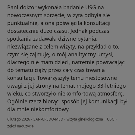
Pani doktor wykonała badanie USG na
nowoczesnym sprzęcie, wizyta odbyła się
punktualnie, a ona poświęciła konsultacji
dostatecznie dużo czasu. Jednak podczas
spotkania zadawała dziwne pytania,
niezwiązane z celem wizyty, na przykład o to,
czym się zajmuję, o mój analityczny umysł,
dlaczego nie mam dzieci, natrętnie powracając
do tematu ciąży przez cały czas trwania
konsultacji. Towarzyszyły temu niestosowne
uwagi z jej strony na temat mojego 33-letniego
wieku, co stworzyło niekomfortową atmosferę.
Ogólnie rzecz biorąc, sposób jej komunikacji był
dla mnie niekomfortowy.
6 lutego 2026
•
SAN-CREDO-MED
•
wizyta ginekologiczna + USG
•
w opinii użytkownika Liliia
zgłoś nadużycie