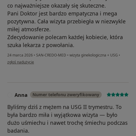
co najważniejsze okazały się skuteczne.
Pani Doktor jest bardzo empatyczna i mega
pozytywna. Cała wizyta przebiegła w niezwykle
miłej atmosferze.
Zdecydowanie polecam każdej kobiecie, która
szuka lekarza z powołania.
24 marca 2026
•
SAN-CREDO-MED
•
wizyta ginekologiczna + USG
•
w opinii użytkownika WS
zgłoś nadużycie
Anna
Numer telefonu zweryfikowany
A
Byliśmy dziś z mężem na USG II trymestru. To
była bardzo miła i wyjątkowa wizyta — było
dużo uśmiechu i nawet trochę śmiechu podczas
badania.