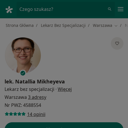
Me
Czego szukasz?
Strona Główna
Lekarz Bez Specjalizacji
Warszawa
N
Zmień 
lek.
Natallia Mikheyeva
O specjalizacjach
Lekarz bez specjalizacji
·
Więcej
Warszawa
3 adresy
Nr PWZ: 4588554
14 opinii