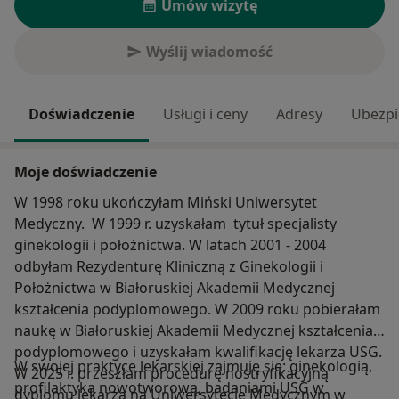
Umów wizytę
Wyślij wiadomość
Doświadczenie
Usługi i ceny
Adresy
Ubezpi
Moje doświadczenie
W 1998 roku ukończyłam Miński Uniwersytet
Medyczny. W 1999 r. uzyskałam tytuł specjalisty
ginekologii i położnictwa. W latach 2001 - 2004
odbyłam Rezydenturę Kliniczną z Ginekologii i
Położnictwa w Białoruskiej Akademii Medycznej
kształcenia podyplomowego. W 2009 roku pobierałam
naukę w Białoruskiej Akademii Medycznej kształcenia
podyplomowego i uzyskałam kwalifikację lekarza USG.
W swojej praktyce lekarskiej zajmuję się: ginekologią,
W 2025 r. przeszłam procedurę nostryfikacyjną
profilaktyką nowotworową, badaniami USG w
dyplomu lekarza na Uniwersytecie Medycznym w