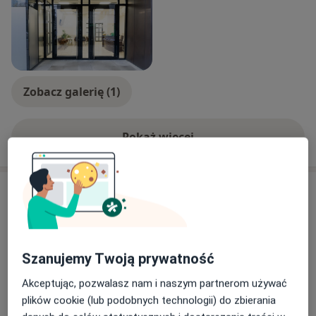
Zobacz galerię (1)
Pokaż więcej
o doświadczeniu
Usługi i ceny
Badanie drożności jajowodów -
Sono HSG
Umów wizytę
800 zł
Szczegóły
Szanujemy Twoją prywatność
Akceptując, pozwalasz nam i naszym partnerom używać
Monitoring owulacji -pierwsza
wizyta w cyklu
Umów wizytę
plików cookie (lub podobnych technologii) do zbierania
100 zł
Szczegóły