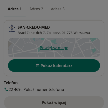
Adres 1
Adres 2
Adres 3
SAN-CREDO-MED
Braci Załuskich 7,
Żoliborz
, 01-773
Warszawa
Powiększ mapę
otwiera się w nowej karcie
Dostępność
Pokaż kalendarz
Telefon
22 469...
Pokaż numer telefonu
Pokaż więcej
o adresie