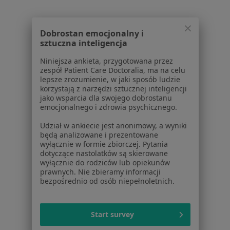
Psychoterapeuci Przystanek
Psychoterapeuci Bukowiec A
Dobrostan emocjonalny i
sztuczna inteligencja
Najczęście leczone choroby
Niniejsza ankieta, przygotowana przez
zespół Patient Care Doctoralia, ma na celu
Depresja w Legionowie
lepsze zrozumienie, w jaki sposób ludzie
korzystają z narzędzi sztucznej inteligencji
Lęki w Legionowie
jako wsparcia dla swojego dobrostanu
emocjonalnego i zdrowia psychicznego.
Zaburzenia lękowe w Legionowie
Udział w ankiecie jest anonimowy, a wyniki
Kryzys w związku w Legionowie
będą analizowane i prezentowane
wyłącznie w formie zbiorczej. Pytania
Niskie poczucie własnej wartości w Legionowie
dotyczące nastolatków są skierowane
wyłącznie do rodziców lub opiekunów
Więcej (15)
prawnych. Nie zbieramy informacji
Więcej w kategorii: Najczęście leczone chorob
bezpośrednio od osób niepełnoletnich.
Start survey