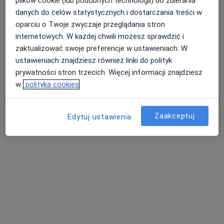
plików cookie (lub podobnych technologii) do zbierania
Towarzystwa Psychoterapii Gestalt, a także podlega
Psychoterapia online
danych do celów statystycznych i dostarczania treści w
Umów wizytę
systematycznej superwizji.
200 zł
Szczegóły
oparciu o Twoje zwyczaje przeglądania stron
internetowych. W każdej chwili możesz sprawdzić i
Prowadzę:
zaktualizować swoje preferencje w ustawieniach. W
psychoterapię indywidualną
Konsultacja online
Umów wizytę
ustawieniach znajdziesz również linki do polityk
200 zł
Szczegóły
prywatności stron trzecich. Więcej informacji znajdziesz
w
polityka cookies
Zapraszam na spotkanie,
Psychoterapia depresji
Natalia Lewandowska
Umów wizytę
200 zł
Szczegóły
Zaakceptuj
Edytuj ustawienia
W jaki sposób ustalane są ceny?
Adresy (2)
Adres
Online