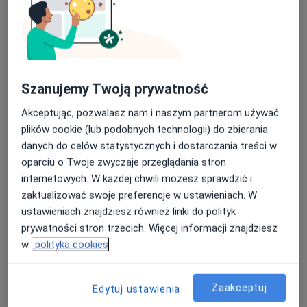
Szczegóły
Poradnictwo żywieniowe
Szczegóły
Szanujemy Twoją prywatność
Poradnictwo dietetyczne
Akceptując, pozwalasz nam i naszym partnerom używać
Szczegóły
plików cookie (lub podobnych technologii) do zbierania
danych do celów statystycznych i dostarczania treści w
+ 13 usług
oparciu o Twoje zwyczaje przeglądania stron
internetowych. W każdej chwili możesz sprawdzić i
zaktualizować swoje preferencje w ustawieniach. W
W jaki sposób ustalane są ceny?
ustawieniach znajdziesz również linki do polityk
prywatności stron trzecich. Więcej informacji znajdziesz
w
polityka cookies
Adres
Sportmed Przychodnia
Zaakceptuj
Edytuj ustawienia
Wielospecjalistyczna