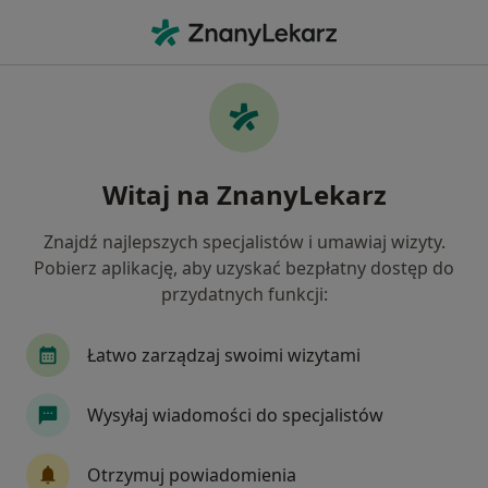
Me
Czego szukasz?
Strona Główna
Dietetyk
Jastrzębie-Zdrój
Natalia La
Zmień miasto
Witaj na ZnanyLekarz
Znajdź najlepszych specjalistów i umawiaj wizyty.
Pobierz aplikację, aby uzyskać bezpłatny dostęp do
przydatnych funkcji:
mgr
Natalia Laskowska (Nietrzpiel)
O specjalizacjach
Dietetyk
·
Więcej
Łatwo zarządzaj swoimi wizytami
Jastrzębie-Zdrój
1 adres
8 opinii
Wysyłaj wiadomości do specjalistów
Pokaż dane kontaktowe
Otrzymuj powiadomienia