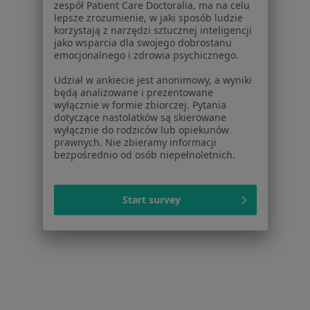
zespół Patient Care Doctoralia, ma na celu
lepsze zrozumienie, w jaki sposób ludzie
korzystają z narzędzi sztucznej inteligencji
jako wsparcia dla swojego dobrostanu
emocjonalnego i zdrowia psychicznego.
Serwis
Udział w ankiecie jest anonimowy, a wyniki
Regulamin
będą analizowane i prezentowane
Polityka prywatności pacjentów
wyłącznie w formie zbiorczej. Pytania
dotyczące nastolatków są skierowane
Polityka prywatności profesjonalistów
wyłącznie do rodziców lub opiekunów
Polityka prywatności dla profesjonalistów, których
prawnych. Nie zbieramy informacji
dane pozyskaliśmy samodzielnie
bezpośrednio od osób niepełnoletnich.
Polityka cookies
Jak działają wyniki wyszukiwania
Start survey
Dostępność
O nas
Praca
Rekrutujemy!
Partnerzy
Centrum prasowe
Kontakt