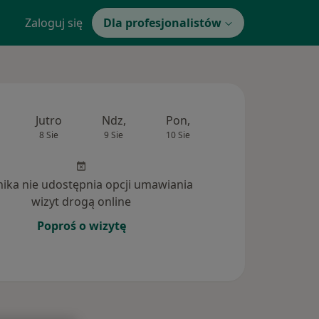
Zaloguj się
Dla profesjonalistów
Jutro
Ndz,
Pon,
Wt,
Śr,
8 Sie
9 Sie
10 Sie
11 Sie
12 Si
inika nie udostępnia opcji umawiania
wizyt drogą online
Poproś o wizytę