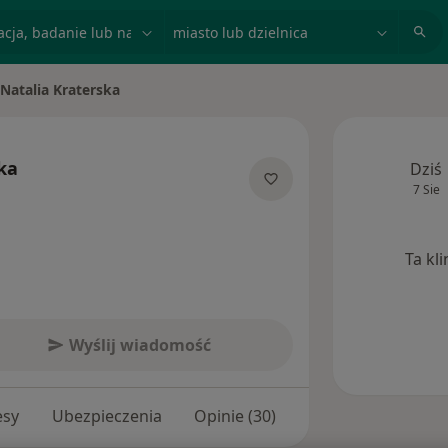
acja, badanie lub nazwisko
miasto lub dzielnica
Natalia Kraterska
ń miasto
ka
Dziś
7 Sie
 specjalizacjach
Ta kl
Wyślij wiadomość
esy
Ubezpieczenia
Opinie (30)