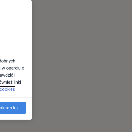
odobnych
i w oparciu o
awdzić i
wnież linki
 cookies
akceptuj