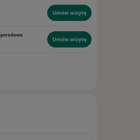
Umów wizytę
ołoporodowa
Umów wizytę