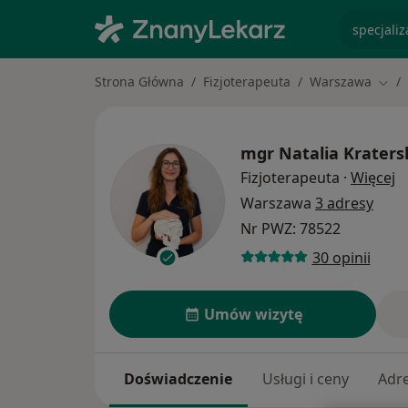
specjaliz
Strona Główna
Fizjoterapeuta
Warszawa
Zmie
mgr
Natalia Kraters
O
Fizjoterapeuta
·
Więcej
Warszawa
3 adresy
Nr PWZ: 78522
30 opinii
Umów wizytę
Doświadczenie
Usługi i ceny
Adr