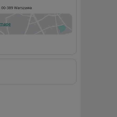
, 00-389
Warszawa
 mapę
wiera się w nowej karcie