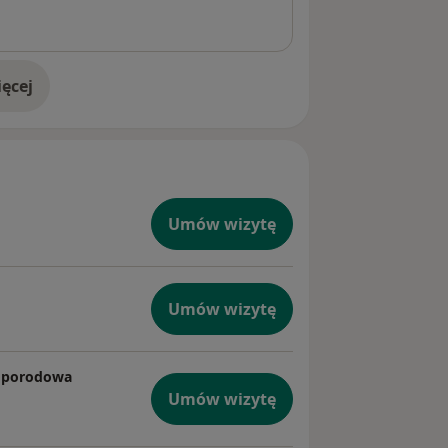
ęcej
doświadczeniu
Umów wizytę
Umów wizytę
ołoporodowa
Umów wizytę