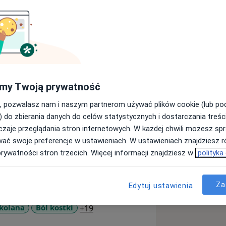
 Od początku studiów pracowałam jako
 wielu prestiżowych placówkach
zawskiego, Centrum Zdrowia Dziecka,
y w Otwocku. Jestem uczestnikiem
 których przedstawiałam wyniki
my Twoją prywatność
ie w swojej pracy skupiam się na
, pozwalasz nam i naszym partnerom używać plików cookie (lub p
adomość swojego ciała, pozbyć się
) do zbierania danych do celów statystycznych i dostarczania treśc
 jaki sposób zmienić swój styl życia,
zaje przeglądania stron internetowych. W każdej chwili możesz spr
 także z pacjentami po różnego rodzaju
wać swoje preferencje w ustawieniach. W ustawieniach znajdziesz ró
urgicznych. Oprócz tego przyjmuję
prywatności stron trzecich. Więcej informacji znajdziesz w
polityka
iwościami bólowymi układu mięśniowo-
agającymi się z bolesnymi
ają mi spojrzeć na pacjenta w bardziej
Za
Edytuj ustawienia
iam się tylko na objawach moich
prawdziwej przyczynie dolegliwości.
a11y_sr_more_diseases
 kolana
Ból kostki
+19