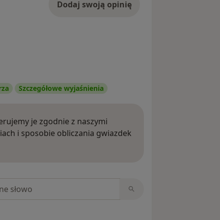
Dodaj swoją opinię
rza
Szczegółowe wyjaśnienia
rujemy je zgodnie z naszymi
iach i sposobie obliczania gwiazdek
ięcej o opiniach
niach