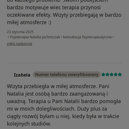
bardzo motywuje wiec terapia przynosi
oczekiwane efekty. Wizyty przebiegają w bardzo
miłej atmosferze :)
23 stycznia 2025
•
Fizjoterapia Natalia Jachimczak
•
konsultacja fizjoterapeutyczna
•
w opinii użytkownika Dominika
zgłoś nadużycie
Izabela
Numer telefonu zweryfikowany
I
Wizyta przebiegła w miłej atmosferze. Pani
Natalia jest osobą bardzo zaangażowaną i
uważną. Terapia u Pani Natalii bardzo pomogła
mi w moich dolegliwościach. Duży plus za
ciągły rozwój byłam u niej, kiedy była w trakcie
kolejnych studiów.