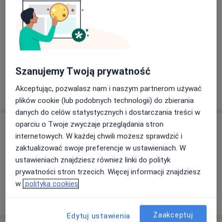
roku. Aktualnie kontynuuję swoją edukację na trzecim
Fizjoterapia
roku Osteopatii, pogłębiając wiedzę i umiejętności,
które pozwalają mi na jeszcze bardziej kompleksowe
Główne obszary pomocy
podejście do terapii i leczenia pacjentów.
Bóle kręgosłupa
Ból barku
Rwa kulszowa
a11y_sr_more_diseases
Rwa udowa
Ból kolana
+11
Ukończone kursy:
Szanujemy Twoją prywatność
-„Integracja osteopatyczna" (2 moduły) - Szkolenia
Mazur Sp. Z O.O
Pokaż więcej
Akceptując, pozwalasz nam i naszym partnerom używać
o doświadczeniu
-„Terapia trzewna" (2 moduły) - Szkolenia Mazur Sp. Z
plików cookie (lub podobnych technologii) do zbierania
O.O
danych do celów statystycznych i dostarczania treści w
- „Stawy obwodowe - osteopatyczna diagnostyka i
oparciu o Twoje zwyczaje przeglądania stron
Usługi i ceny
leczenie” (4 moduły) - Szkolenia Mazur Sp. Z O.O
internetowych. W każdej chwili możesz sprawdzić i
- „Kręgosłup - osteopatyczna diagnostyka i leczenie” ( 4
Konsultacja fizjoterapeutyczna
zaktualizować swoje preferencje w ustawieniach. W
moduły) - Szkolenia Mazur Sp. Z O.O
Szczegóły
ustawieniach znajdziesz również linki do polityk
- „Masaż Tkanek Głębokich” - Centrum Szkoleniowe
prywatności stron trzecich. Więcej informacji znajdziesz
Rafał Uryzaj
w
polityka cookies
- „Kinesiotaping K1/K2" - Kinesio Polska
W jaki sposób ustalane są ceny?
Zaakceptuj
Serdecznie zapraszam do kontaktu i umówienia się na
Edytuj ustawienia