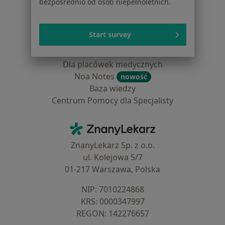
Blog dla pacjentów
bezpośrednio od osób niepełnoletnich.
Dla profesjonalistów
Start survey
Cennik
Dla lekarzy
Dla placówek medycznych
Noa Notes
nowość
Baza wiedzy
Centrum Pomocy dla Specjalisty
Kontakt
ZnanyLekarz - Strona główna
ZnanyLekarz Sp. z o.o.
ul. Kolejowa 5/7
01-217 Warszawa, Polska
NIP: ⁠7010224868
KRS: ⁠0000347997
REGON: ⁠142276657