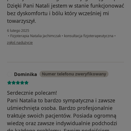
Dzięki Pani Natali jestem w stanie funkcjonować
bez dyskomfortu i bólu który wcześniej mi
towarzyszył.
6 lutego 2025
•
Fizjoterapia Natalia Jachimczak
•
konsultacja fizjoterapeutyczna
•
w opinii użytkownika karolina
zgłoś nadużycie
Dominika
Numer telefonu zweryfikowany
D
Serdecznie polecam!
Pani Natalia to bardzo sympatyczna i zawsze
uśmiechnięta osoba. Bardzo profesjonalnie
traktuje swoich pacjentów. Posiada ogromną
wiedzę oraz zawsze indywidualnie podchodzi
do każdego problemu. Swoim podejściem