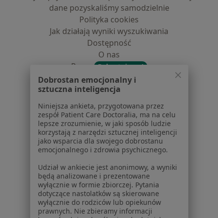
dane pozyskaliśmy samodzielnie
Polityka cookies
Jak działają wyniki wyszukiwania
Dostępność
O nas
Praca
Rekrutujemy!
Partnerzy
Dobrostan emocjonalny i
sztuczna inteligencja
Centrum prasowe
Kontakt
Niniejsza ankieta, przygotowana przez
zespół Patient Care Doctoralia, ma na celu
Dla pacjentów
lepsze zrozumienie, w jaki sposób ludzie
korzystają z narzędzi sztucznej inteligencji
Lekarze
jako wsparcia dla swojego dobrostanu
Placówki medyczne
emocjonalnego i zdrowia psychicznego.
Pytania i odpowiedzi
Udział w ankiecie jest anonimowy, a wyniki
Usługi i zabiegi
będą analizowane i prezentowane
Choroby
wyłącznie w formie zbiorczej. Pytania
dotyczące nastolatków są skierowane
Pomoc
wyłącznie do rodziców lub opiekunów
Aplikacje mobilne
prawnych. Nie zbieramy informacji