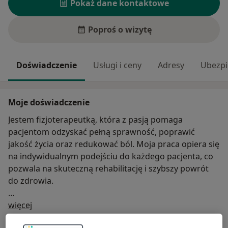
Pokaż dane kontaktowe
Poproś o wizytę
Doświadczenie
Usługi i ceny
Adresy
Ubezpi
Moje doświadczenie
Jestem fizjoterapeutką, która z pasją pomaga
pacjentom odzyskać pełną sprawność, poprawić
jakość życia oraz redukować ból. Moja praca opiera się
na indywidualnym podejściu do każdego pacjenta, co
pozwala na skuteczną rehabilitację i szybszy powrót
do zdrowia.
O mnie
Ukończyłam 5-letnie studia na kierunku Fizjoterapia na
więcej
Akademii Wychowania Fizycznego w Krakowie w 2020
Zakres porad