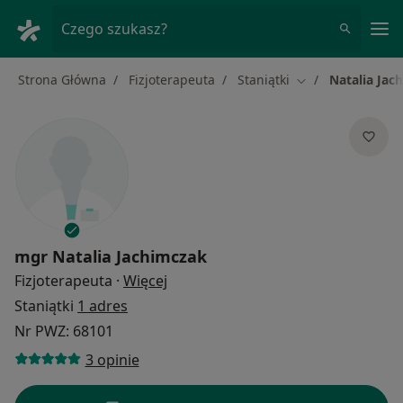
Me
Czego szukasz?
Strona Główna
Fizjoterapeuta
Staniątki
Natalia Jac
Zmień miasto
mgr
Natalia Jachimczak
O specjalizacjach
Fizjoterapeuta
·
Więcej
Staniątki
1 adres
Nr PWZ: 68101
3 opinie