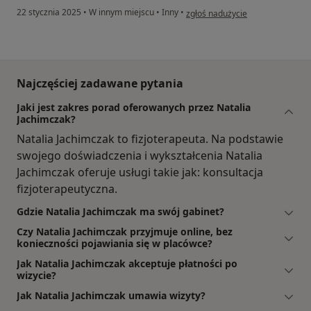
w opinii użytkownika Izabela
22 stycznia 2025
•
W innym miejscu
•
Inny
•
zgłoś nadużycie
Najczęściej zadawane pytania
Jaki jest zakres porad oferowanych przez Natalia
Jachimczak?
Natalia Jachimczak to fizjoterapeuta. Na podstawie
swojego doświadczenia i wykształcenia Natalia
Jachimczak oferuje usługi takie jak: konsultacja
fizjoterapeutyczna.
Gdzie Natalia Jachimczak ma swój gabinet?
Czy Natalia Jachimczak przyjmuje online, bez
konieczności pojawiania się w placówce?
Jak Natalia Jachimczak akceptuje płatności po
wizycie?
Jak Natalia Jachimczak umawia wizyty?