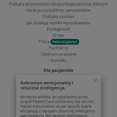
Polityka prywatności dla profesjonalistów, których
dane pozyskaliśmy samodzielnie
Polityka cookies
Jak działają wyniki wyszukiwania
Dostępność
O nas
Praca
Rekrutujemy!
Partnerzy
Centrum prasowe
Kontakt
Dla pacjentów
Lekarze
Dobrostan emocjonalny i
Placówki medyczne
sztuczna inteligencja
Pytania i odpowiedzi
Niniejsza ankieta, przygotowana przez
Usługi i zabiegi
zespół Patient Care Doctoralia, ma na celu
Choroby
lepsze zrozumienie, w jaki sposób ludzie
korzystają z narzędzi sztucznej inteligencji
Pomoc
jako wsparcia dla swojego dobrostanu