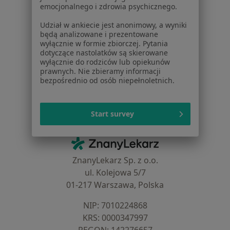
Aplikacje mobilne
emocjonalnego i zdrowia psychicznego.
Blog dla pacjentów
Udział w ankiecie jest anonimowy, a wyniki
Dla profesjonalistów
będą analizowane i prezentowane
wyłącznie w formie zbiorczej. Pytania
Cennik
dotyczące nastolatków są skierowane
wyłącznie do rodziców lub opiekunów
Dla lekarzy
prawnych. Nie zbieramy informacji
Dla placówek medycznych
bezpośrednio od osób niepełnoletnich.
Noa Notes
nowość
Baza wiedzy
Centrum Pomocy dla Specjalisty
Start survey
Kontakt
ZnanyLekarz - Strona główna
ZnanyLekarz Sp. z o.o.
ul. Kolejowa 5/7
01-217 Warszawa, Polska
NIP: ⁠7010224868
KRS: ⁠0000347997