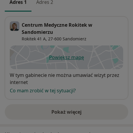
Adres 1
Adres 2
Centrum Medyczne Rokitek w
Sandomierzu
Rokitek 41 A,
27-600
Sandomierz
Powiększ mapę
otwiera się w nowej karcie
Dostępność
W tym gabinecie nie można umawiać wizyt przez
internet
Co mam zrobić w tej sytuacji?
Pokaż więcej
o adresie