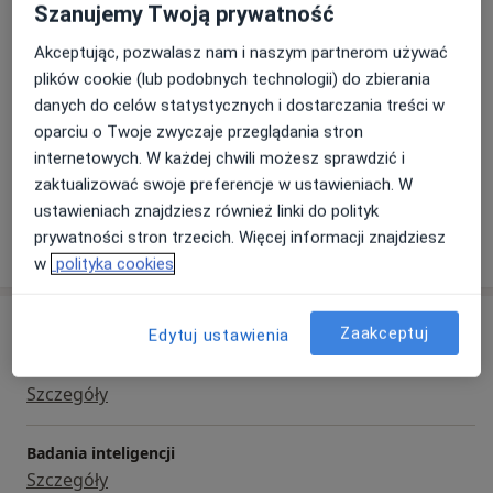
Szanujemy Twoją prywatność
Psychologia i praca z drugim człowiekiem jest moją
Główne obszary pomocy
pasją.
Akceptując, pozwalasz nam i naszym partnerom używać
Depresja
Bezsenność
Kryzys życiowy
plików cookie (lub podobnych technologii) do zbierania
a11y
Kryzys emocjonalny
Problemy wychowawcze
+9
danych do celów statystycznych i dostarczania treści w
oparciu o Twoje zwyczaje przeglądania stron
Pacjenci których przyjmuję
internetowych. W każdej chwili możesz sprawdzić i
Dorośli
zaktualizować swoje preferencje w ustawieniach. W
ustawieniach znajdziesz również linki do polityk
prywatności stron trzecich. Więcej informacji znajdziesz
Pokaż więcej
o doświadczeniu
w
polityka cookies
Usługi i ceny
Zaakceptuj
Edytuj ustawienia
Badania diagnostyczne
Szczegóły
Badania inteligencji
Szczegóły