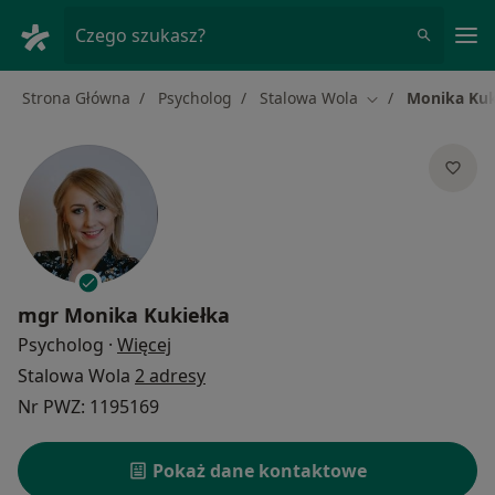
Me
Czego szukasz?
Strona Główna
Psycholog
Stalowa Wola
Monika Kuk
Zmień miasto
mgr
Monika Kukiełka
O specjalizacjach
Psycholog
·
Więcej
Stalowa Wola
2 adresy
Nr PWZ: 1195169
Pokaż dane kontaktowe