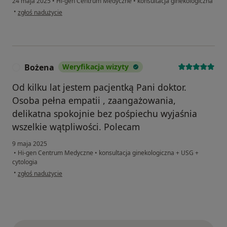
24 maja 2025
•
Hi-gen Centrum Medyczne
•
konsultacja ginekologiczna
w opinii użytkownika Anna
•
zgłoś nadużycie
Bożena
Weryfikacja wizyty
B
Od kilku lat jestem pacjentką Pani doktor.
Osoba pełna empatii , zaangażowania,
delikatna spokojnie bez pośpiechu wyjaśnia
wszelkie wątpliwości. Polecam
9 maja 2025
•
Hi-gen Centrum Medyczne
•
konsultacja ginekologiczna + USG +
cytologia
w opinii użytkownika Bożena
•
zgłoś nadużycie