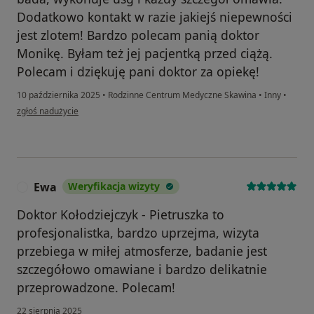
Dodatkowo kontakt w razie jakiejś niepewności
jest zlotem! Bardzo polecam panią doktor
Monikę. Byłam też jej pacjentką przed ciążą.
Polecam i dziękuję pani doktor za opiekę!
10 października 2025
•
Rodzinne Centrum Medyczne Skawina
•
Inny
•
w opinii użytkownika Ewelina R
zgłoś nadużycie
Ewa
Weryfikacja wizyty
E
Doktor Kołodziejczyk - Pietruszka to
profesjonalistka, bardzo uprzejma, wizyta
przebiega w miłej atmosferze, badanie jest
szczegółowo omawiane i bardzo delikatnie
przeprowadzone. Polecam!
22 sierpnia 2025