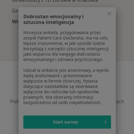
Ginekolodzy z Świat Zdrowia w Krakowie
Dobrostan emocjonalny i
Więcej (12)
sztuczna inteligencja
Więcej w kategorii: Najpopularniejsze ubezpi
Niniejsza ankieta, przygotowana przez
zespół Patient Care Doctoralia, ma na celu
lepsze zrozumienie, w jaki sposób ludzie
korzystają z narzędzi sztucznej inteligencji
jako wsparcia dla swojego dobrostanu
emocjonalnego i zdrowia psychicznego.
Serwis
Udział w ankiecie jest anonimowy, a wyniki
będą analizowane i prezentowane
Regulamin
wyłącznie w formie zbiorczej. Pytania
dotyczące nastolatków są skierowane
Polityka prywatności pacjentów
wyłącznie do rodziców lub opiekunów
Polityka prywatności profesjonalistów
prawnych. Nie zbieramy informacji
Polityka prywatności dla profesjonalistów, których
bezpośrednio od osób niepełnoletnich.
dane pozyskaliśmy samodzielnie
Polityka cookies
Start survey
Jak działają wyniki wyszukiwania
Dostępność