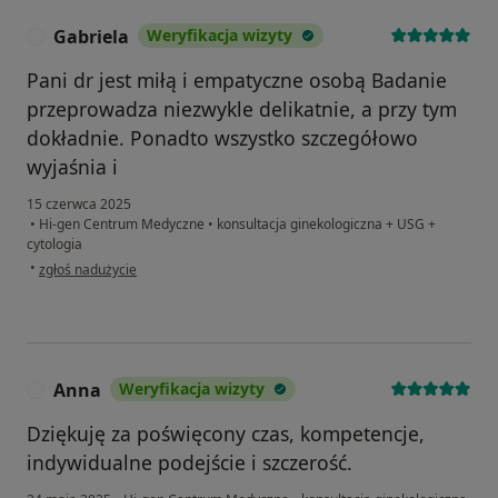
Gabriela
Weryfikacja wizyty
G
Pani dr jest miłą i empatyczne osobą Badanie
przeprowadza niezwykle delikatnie, a przy tym
dokładnie. Ponadto wszystko szczegółowo
wyjaśnia i
15 czerwca 2025
•
Hi-gen Centrum Medyczne
•
konsultacja ginekologiczna + USG +
cytologia
w opinii użytkownika Gabriela
•
zgłoś nadużycie
Anna
Weryfikacja wizyty
A
Dziękuję za poświęcony czas, kompetencje,
indywidualne podejście i szczerość.