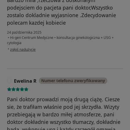
podejsciem do pacjeta pani doktor,Wszystko
zostalo dokladnie wyjasnione .Zdecydowanie
polecam kazdej kobiecie
24 października 2025
•
Hi-gen Centrum Medyczne
•
konsultacja ginekologiczna + USG +
cytologia
w opinii użytkownika Malgorzata
•
zgłoś nadużycie
Ewelina R
Numer telefonu zweryfikowany
E
Pani doktor prowadzi moją drugą ciążę. Ciesze
sie, że trafiłam właśnie pod jej skrzydła. Wizyty
przebiegają w bardzo miłej atmosferze, pani
doktor dokładnie wszystko tłumaczy, dokładnie
bada, wykonuje usg i każdy szczegół omawia.