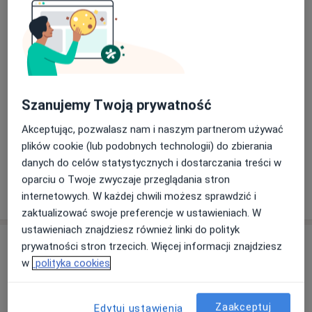
Konsultacja ginekologiczna
Od 250 zł
Szczegóły
Konsultacja ginekologiczna + USG
330 zł
Szczegóły
Szanujemy Twoją prywatność
Konsultacja ginekologiczna + USG + cytologia
Akceptując, pozwalasz nam i naszym partnerom używać
380 zł
Szczegóły
plików cookie (lub podobnych technologii) do zbierania
danych do celów statystycznych i dostarczania treści w
oparciu o Twoje zwyczaje przeglądania stron
W jaki sposób ustalane są ceny?
internetowych. W każdej chwili możesz sprawdzić i
zaktualizować swoje preferencje w ustawieniach. W
ustawieniach znajdziesz również linki do polityk
Adresy (2)
prywatności stron trzecich. Więcej informacji znajdziesz
w
polityka cookies
Adres 1
Adres 2
Zaakceptuj
Edytuj ustawienia