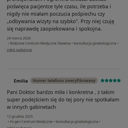
poświęca pacjentce tyle czasu, ile potrzeba i
nigdy nie miałam poczucia pośpiechu czy
„odbywania wizyty na szybko”. Przy niej czuję
się naprawdę zaopiekowana i spokojna.
24 marca 2026
•
Rodzinne Centrum Medyczne Skawina
•
konsultacja ginekologiczna
•
w opinii użytkownika Monika
zgłoś nadużycie
Emilia
Numer telefonu zweryfikowany
E
Pani Doktor bardzo miła i konkretna , z takim
super podejściem się do tej pory nie spotkałam
w innych gabinetach
12 grudnia 2025
•
Hi-gen Centrum Medyczne
•
konsultacja ginekologiczna
•
w opinii użytkownika Emilia