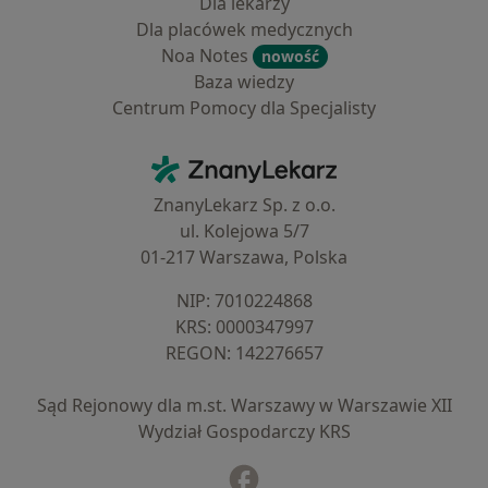
Dla lekarzy
Dla placówek medycznych
Noa Notes
nowość
Baza wiedzy
Centrum Pomocy dla Specjalisty
Kontakt
ZnanyLekarz - Strona główna
ZnanyLekarz Sp. z o.o.
ul. Kolejowa 5/7
01-217 Warszawa, Polska
NIP: ⁠7010224868
KRS: ⁠0000347997
REGON: ⁠142276657
Sąd Rejonowy dla m.st. Warszawy w Warszawie XII
Wydział Gospodarczy KRS
Facebook
otwiera się w nowej karcie