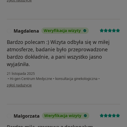
zgłoś nadużycie
Magdalena
Weryfikacja wizyty
M
Bardzo polecam :) Wizyta odbyła się w miłej
atmosferze, badanie było przeprowadzone
bardzo dokładnie, a pani wszystko jasno
wyjaśniła.
21 listopada 2025
•
Hi-gen Centrum Medyczne
•
konsultacja ginekologiczna
•
w opinii użytkownika Magdalena
zgłoś nadużycie
Malgorzata
Weryfikacja wizyty
M
Bardzo mila ,rzeczowa z doskonalym