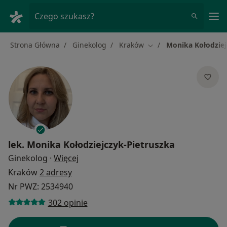
Me
Czego szukasz?
Strona Główna
Ginekolog
Kraków
Monika Kołodziej
Zmień miasto
lek.
Monika Kołodziejczyk-Pietruszka
O specjalizacjach
Ginekolog
·
Więcej
Kraków
2 adresy
Nr PWZ: 2534940
302 opinie