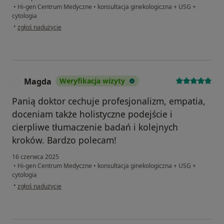
•
Hi-gen Centrum Medyczne
•
konsultacja ginekologiczna + USG +
cytologia
w opinii użytkownika Ewa
•
zgłoś nadużycie
Magda
Weryfikacja wizyty
M
Panią doktor cechuje profesjonalizm, empatia,
doceniam także holistyczne podejście i
cierpliwe tłumaczenie badań i kolejnych
kroków. Bardzo polecam!
16 czerwca 2025
•
Hi-gen Centrum Medyczne
•
konsultacja ginekologiczna + USG +
cytologia
w opinii użytkownika Magda
•
zgłoś nadużycie