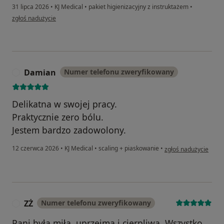
31 lipca 2026
•
KJ Medical
•
pakiet higienizacyjny z instruktażem
•
w opinii użytkownika Agata
zgłoś nadużycie
Damian
Numer telefonu zweryfikowany
D
Delikatna w swojej pracy.
Praktycznie zero bólu.
Jestem bardzo zadowolony.
w opinii użytkownika
12 czerwca 2026
•
KJ Medical
•
scaling + piaskowanie
•
zgłoś nadużycie
ZŻ
Numer telefonu zweryfikowany
Z
Pani była miła, uprzejma i cierpliwa. Wszystko