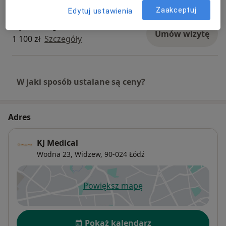
Zaakceptuj
Edytuj ustawienia
Wybielanie gabinetowe
Umów wizytę
1 100 zł
Szczegóły
W jaki sposób ustalane są ceny?
Adres
KJ Medical
Wodna 23,
Widzew
, 90-024
Łódź
Powiększ mapę
otwiera się w nowej karcie
Dostępność
Pokaż kalendarz