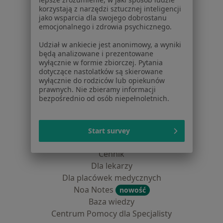
korzystają z narzędzi sztucznej inteligencji
Dla pacjentów
jako wsparcia dla swojego dobrostanu
emocjonalnego i zdrowia psychicznego.
Lekarze
Placówki medyczne
Udział w ankiecie jest anonimowy, a wyniki
będą analizowane i prezentowane
Pytania i odpowiedzi
wyłącznie w formie zbiorczej. Pytania
Usługi i zabiegi
dotyczące nastolatków są skierowane
Choroby
wyłącznie do rodziców lub opiekunów
prawnych. Nie zbieramy informacji
Pomoc
bezpośrednio od osób niepełnoletnich.
Aplikacje mobilne
Blog dla pacjentów
Start survey
Dla profesjonalistów
Cennik
Dla lekarzy
Dla placówek medycznych
Noa Notes
nowość
Baza wiedzy
Centrum Pomocy dla Specjalisty