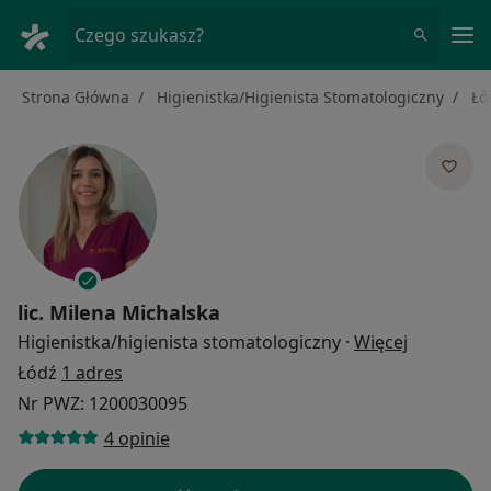
Me
Czego szukasz?
Strona Główna
Higienistka/Higienista Stomatologiczny
Łó
lic.
Milena Michalska
O specjali
Higienistka/higienista stomatologiczny
·
Więcej
Łódź
1 adres
Nr PWZ: 1200030095
4 opinie