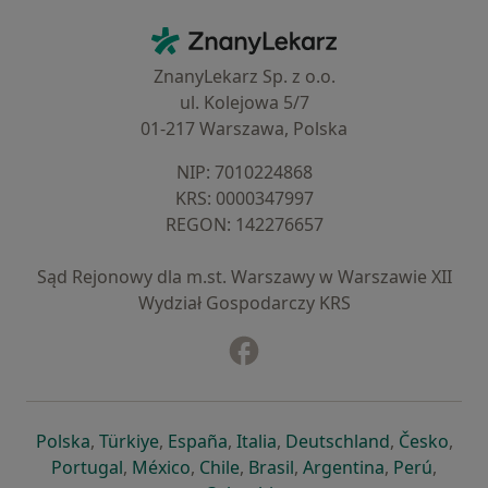
Kontakt
ZnanyLekarz - Strona główna
ZnanyLekarz Sp. z o.o.
ul. Kolejowa 5/7
01-217 Warszawa, Polska
NIP: ⁠7010224868
KRS: ⁠0000347997
REGON: ⁠142276657
Sąd Rejonowy dla m.st. Warszawy w Warszawie XII
Wydział Gospodarczy KRS
Facebook
otwiera się w nowej karcie
otwiera się w nowej karcie
otwiera się w nowej karcie
otwiera się w nowej karcie
otwiera się w nowej karci
otwiera się
otwi
Polska
,
Türkiye
,
España
,
Italia
,
Deutschland
,
Česko
,
otwiera się w nowej karcie
otwiera się w nowej karcie
otwiera się w nowej karcie
otwiera się w nowej kar
otwiera się 
otwier
Portugal
,
México
,
Chile
,
Brasil
,
Argentina
,
Perú
,