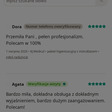
Dora
Numer telefonu zweryfikowany
D
Przemiła Pani , pełen profesjonalizm.
Polecam w 100%
1 sierpnia 2026
•
KJ Medical
•
pakiet higienizacyjny z instruktażem
•
w opinii użytkownika Dora
zgłoś nadużycie
Agata
Weryfikacja wizyty
A
Bardzo miła, dokładna obsługa z dokładnym
wyjaśnieniem, bardzo dużym zaangażowaniem.
Polecam!