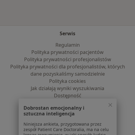
Serwis
Regulamin
Polityka prywatności pacjentów
Polityka prywatności profesjonalistów
Polityka prywatności dla profesjonalistów, których
dane pozyskaliśmy samodzielnie
Polityka cookies
Jak działają wyniki wyszukiwania
Dostępność
O nas
Dobrostan emocjonalny i
Praca
Rekrutujemy!
sztuczna inteligencja
Partnerzy
Centrum prasowe
Niniejsza ankieta, przygotowana przez
zespół Patient Care Doctoralia, ma na celu
Kontakt
lepsze zrozumienie, w jaki sposób ludzie