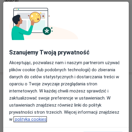
O mnie
więcej
Główne obszary pomocy
Kamień nazębny
Rodzaje konsultacji
Stacjonarne
Zobacz lokalizacje (1)
Szanujemy Twoją prywatność
Pokaż więcej
o doświadczeniu
Akceptując, pozwalasz nam i naszym partnerom używać
plików cookie (lub podobnych technologii) do zbierania
danych do celów statystycznych i dostarczania treści w
Usługi i ceny
oparciu o Twoje zwyczaje przeglądania stron
internetowych. W każdej chwili możesz sprawdzić i
Pakiet higienizacyjny z
zaktualizować swoje preferencje w ustawieniach. W
instruktażem
Umów wizytę
350 zł
Szczegóły
ustawieniach znajdziesz również linki do polityk
prywatności stron trzecich. Więcej informacji znajdziesz
w
polityka cookies
Scaling + piaskowanie
Umów wizytę
280 zł
Szczegóły