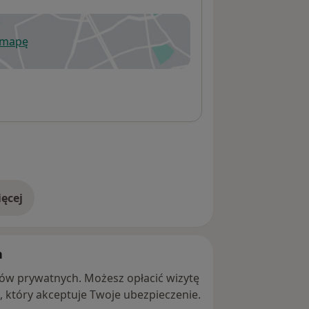
 mapę
wiera się w nowej karcie
ęcej
adresie
h
ntów prywatnych. Możesz opłacić wizytę
ę, który akceptuje Twoje ubezpieczenie.