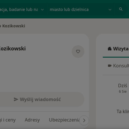
acja, badanie lub nazwisko
miasto lub dzielnica
o Kozikowski
o
Kozikowski
Wizyta
Wizyta w
izacjach
Konsult
Konsulta
Dziś
6 Sie
Wyślij wiadomość
Ta kl
i i ceny
Adresy
Ubezpieczenia
Opinie (17)