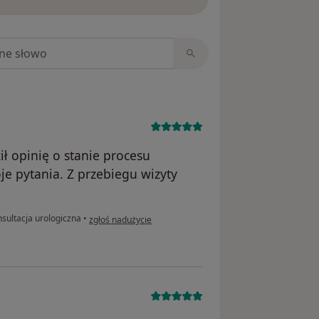
niach
ił opinię o stanie procesu
je pytania. Z przebiegu wizyty
w opinii użytkownika Janusz
sultacja urologiczna
•
zgłoś nadużycie