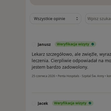
Szukaj w opi
Janusz
Weryfikacja wizyty
J
Lekarz szczegółowo, ale zwięźle, wyraz
leczenia. Cierpliwie odpowiadał na mo
jestem bardzo zadowolony.
25 czerwca 2026
•
Penta Hospitals - Szpital Św. Anny
•
kon
Jacek
Weryfikacja wizyty
J