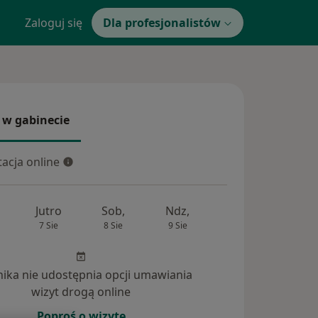
Zaloguj się
Dla profesjonalistów
 w gabinecie
 gabinecie
acja online
cja online
Jutro
Sob,
Ndz,
Pon,
Wt,
7 Sie
8 Sie
9 Sie
10 Sie
11 Si
inika nie udostępnia opcji umawiania
wizyt drogą online
Poproś o wizytę