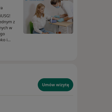
wa
iUSG!
jednym z
znych w
ego
ko i
re warto
alistów.
Umów wizytę