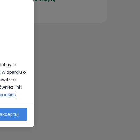
odobnych
i w oparciu o
awdzić i
wnież linki
 cookies
akceptuj