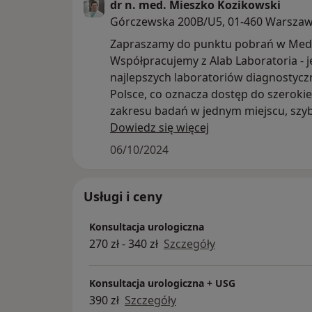
dr n. med. Mieszko Kozikowski
Górczewska 200B/U5, 01-460 Warsza
Zapraszamy do punktu pobrań w Med
Współpracujemy z Alab Laboratoria - 
najlepszych laboratoriów diagnostyc
Polsce, co oznacza dostęp do szeroki
zakresu badań w jednym miejscu, szyb
profesjonalnie!
Dowiedz się więcej
06/10/2024
Oferujemy szeroki zakres badań
diagnostycznych oraz liczne pakiety
laboratoryjne w atrakcyjnej cenie, któ
Usługi i ceny
wykonać przed wizytą u Naszych specj
Konsultacja urologiczna
270 zł - 340 zł
Szczegóły
Godziny otwarcia punktu pobrań:
Poniedziałek - Piątek : 7:00 - 11:00
Sobota: 8:00 - 11:00
Konsultacja urologiczna + USG
390 zł
Szczegóły