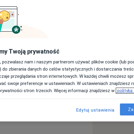
zapalne męskich narządów płciowych,
palenie stercza, łagodny rozrost
kamica układu moczowego
tworów nerek, pęcherza, stercza, jąder
my Twoją prywatność
, pozwalasz nam i naszym partnerom używać plików cookie (lub p
) do zbierania danych do celów statystycznych i dostarczania treśc
ogicznej metodą klasyczną i
zaje przeglądania stron internetowych. W każdej chwili możesz spr
wać swoje preferencje w ustawieniach. W ustawieniach znajdziesz ró
prywatności stron trzecich. Więcej informacji znajdziesz w
polityka
apalenie pęcherza moczowego
a11y_sr_more_diseases
czu
+13
ktoranckich/CMKP
Za
Edytuj ustawienia