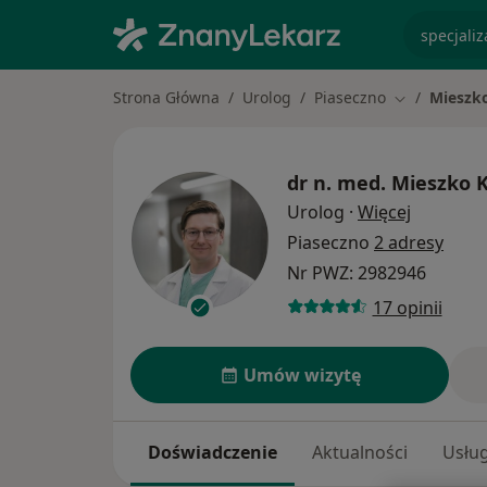
specjaliz
Strona Główna
Urolog
Piaseczno
Mieszk
Zmień miast
dr n. med.
Mieszko 
O specjal
Urolog
·
Więcej
Piaseczno
2 adresy
Nr PWZ: 2982946
17 opinii
Umów wizytę
Doświadczenie
Aktualności
Usług