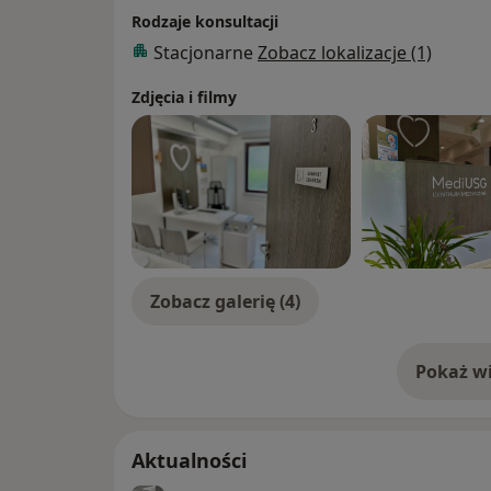
2013-2014
Rodzaje konsultacji
Centralny Szpital Kliniczny MSW / Warszaw
Stacjonarne
Zobacz lokalizacje (1)
Praca na stanowisku lekarz stażysta
Zdjęcia i filmy
Zobacz galerię (4)
Pokaż wi
o 
Aktualności