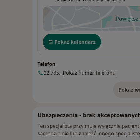
Powiększ
ot
Dostępność
Pokaż kalendarz
Telefon
22 735...
Pokaż numer telefonu
Pokaż wi
o 
Ubezpieczenia - brak akceptowanyc
Ten specjalista przyjmuje wyłącznie pacje
samodzielnie lub znaleźć innego specjalist