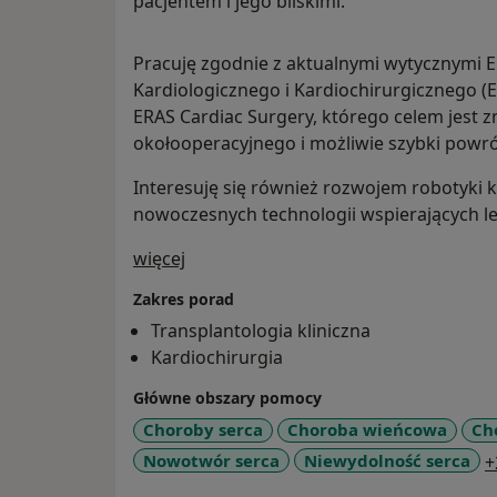
pacjentem i jego bliskimi.
Pracuję zgodnie z aktualnymi wytycznymi 
Kardiologicznego i Kardiochirurgicznego 
ERAS Cardiac Surgery, którego celem jest z
okołooperacyjnego i możliwie szybki powró
Interesuję się również rozwojem robotyki k
nowoczesnych technologii wspierających le
O mnie
więcej
Zakres porad
Transplantologia kliniczna
Kardiochirurgia
Główne obszary pomocy
Choroby serca
Choroba wieńcowa
Ch
Nowotwór serca
Niewydolność serca
+