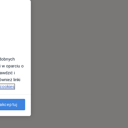
odobnych
i w oparciu o
awdzić i
wnież linki
 cookies
akceptuj