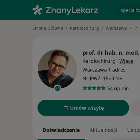
specjaliz
Strona Główna
Kardiochirurg
Warszawa
Zmie
prof. dr hab. n. med.
O 
Kardiochirurg
·
Więcej
Warszawa
1 adres
Nr PWZ: 1863249
54 opinie
Umów wizytę
Doświadczenie
Aktualności
Usług