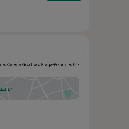
zna, Galeria Grochów,
Praga-Południe
, 04-
 mapę
wiera się w nowej karcie