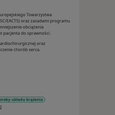
Europejskiego Towarzystwa
(ESC/EACTS) oraz zasadami programu
mniejszenie obciążenia
t pacjenta do sprawności.
ardiochirurgicznej oraz
czenie chorób serca.
oroby układu krążenia
a11y_sr_more_diseases
2