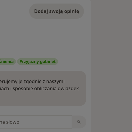
Dodaj swoją opinię
śnienia
Przyjazny gabinet
rujemy je zgodnie z naszymi
iach i sposobie obliczania gwiazdek
ięcej o opiniach
niach