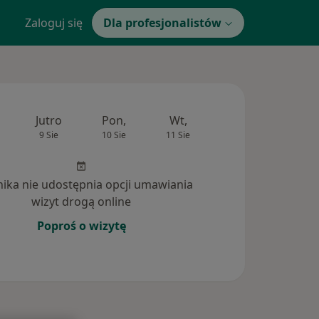
Zaloguj się
Dla profesjonalistów
Jutro
Pon,
Wt,
Śr,
Czw
9 Sie
10 Sie
11 Sie
12 Sie
13 Si
inika nie udostępnia opcji umawiania
wizyt drogą online
Poproś o wizytę
powiedzi na pytania (2)