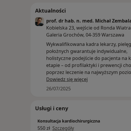
Aktualności
prof. dr hab. n. med. Michał Zembal
Kobielska 23, wejście od Ronda Wiatra
Galeria Grochów, 04-359 Warszawa
Wykwalifikowana kadra lekarzy, pielęg
położnych gwarantuje indywidualne,
holistyczne podejście do pacjenta na
etapie – od profilaktyki i prewencji ch
poprzez leczenie na najwyższym pozio
działania w zakresie promocji zdrowia
Dowiedz się więcej
Premium Medical wybiorą najlepszą 
26/07/2025
leczenia. Na każdym etapie będą równ
radą i wsparciem. Wszystkich pacjent
traktujemy poważnie, z szacunkiem i
Usługi i ceny
zainteresowaniem, a każdy przejaw tr
Konsultacja kardiochirurgiczna
zdrowie uważamy za godny uwagi.
550 zł
Szczegóły
Serdecznie zapraszamy do Premium M