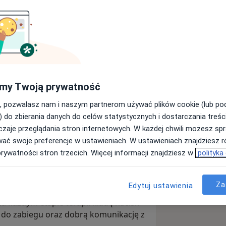
eczeniem chorób serca i naczyń. W
iegów kardiochirurgicznych – od
inwazyjne i hybrydowe techniki
my Twoją prywatność
-wieńcowym, operacjach zastawek
, pozwalasz nam i naszym partnerom używać plików cookie (lub p
i oraz przezcewnikowymi – TAVI),
) do zbierania danych do celów statystycznych i dostarczania treśc
a, leczeniu tętniaków aorty oraz
zaje przeglądania stron internetowych. W każdej chwili możesz spr
czyń. Prowadzę również leczenie
wać swoje preferencje w ustawieniach. W ustawieniach znajdziesz ró
m terapię z zastosowaniem
prywatności stron trzecich. Więcej informacji znajdziesz w
polityka
kwalifikację i przygotowanie
uje opieka nad pacjentami wysokiego
Za
Edytuj ustawienia
ejścia oraz kompleksowego
a każdym etapie terapii kładę nacisk
ę do zabiegu oraz dobrą komunikację z