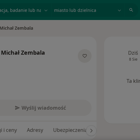
acja, badanie lub nazwisko
miasto lub dzielnica
Michał Zembala
ń miasto
Michał Zembala
Dziś
8 Sie
specjalizacjach
Ta kl
Wyślij wiadomość
i i ceny
Adresy
Ubezpieczenia
Opinie (54)
Od