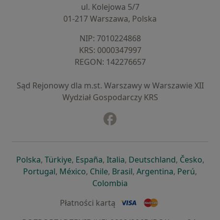
ul. Kolejowa 5/7
01-217 Warszawa, Polska
NIP: ⁠7010224868
KRS: ⁠0000347997
REGON: ⁠142276657
Sąd Rejonowy dla m.st. Warszawy w Warszawie XII
Wydział Gospodarczy KRS
Facebook
otwiera się w nowej karcie
otwiera się w nowej karcie
otwiera się w nowej karcie
otwiera się w nowej karcie
otwiera się w nowej karci
otwiera się
otwi
Polska
,
Türkiye
,
España
,
Italia
,
Deutschland
,
Česko
,
otwiera się w nowej karcie
otwiera się w nowej karcie
otwiera się w nowej karcie
otwiera się w nowej kar
otwiera się 
otwier
Portugal
,
México
,
Chile
,
Brasil
,
Argentina
,
Perú
,
otwiera się w nowej karc
Colombia
Płatności kartą