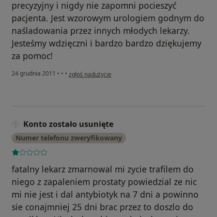
precyzyjny i nigdy nie zapomni pocieszyć
pacjenta. Jest wzorowym urologiem godnym do
naśladowania przez innych młodych lekarzy.
Jesteśmy wdzięczni i bardzo bardzo dziękujemy
za pomoc!
w opinii użytkownika Konto zostało usunięte
24 grudnia 2011
•
•
•
zgłoś nadużycie
Konto zostało usunięte
Numer telefonu zweryfikowany
fatalny lekarz zmarnowal mi zycie trafilem do
niego z zapaleniem prostaty powiedzial ze nic
mi nie jest i dal antybiotyk na 7 dni a powinno
sie conajmniej 25 dni brac przez to doszlo do