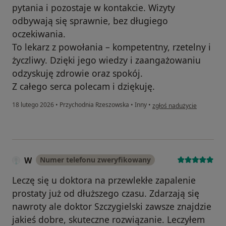
pytania i pozostaje w kontakcie. Wizyty
odbywają się sprawnie, bez długiego
oczekiwania.
To lekarz z powołania – kompetentny, rzetelny i
życzliwy. Dzięki jego wiedzy i zaangażowaniu
odzyskuję zdrowie oraz spokój.
Z całego serca polecam i dziękuję.
w opinii użytkownika W. P.
18 lutego 2026
•
Przychodnia Rzeszowska
•
Inny
•
zgłoś nadużycie
W
Numer telefonu zweryfikowany
Leczę się u doktora na przewlekłe zapalenie
prostaty już od dłuższego czasu. Zdarzają się
nawroty ale doktor Szczygielski zawsze znajdzie
jakieś dobre, skuteczne rozwiązanie. Leczyłem