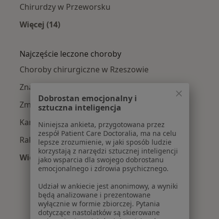
Chirurdzy w Przeworsku
Więcej (14)
Więcej w kategorii: W pobliżu Rzeszowa
Najczęście leczone choroby
Choroby chirurgiczne w Rzeszowie
Znamiona w Rzeszowie
Dobrostan emocjonalny i
Zmiany skórne w Rzeszowie
sztuczna inteligencja
Kamica żółciowa w Rzeszowie
Niniejsza ankieta, przygotowana przez
zespół Patient Care Doctoralia, ma na celu
Rak jelita grubego w Rzeszowie
lepsze zrozumienie, w jaki sposób ludzie
korzystają z narzędzi sztucznej inteligencji
Więcej (15)
jako wsparcia dla swojego dobrostanu
Więcej w kategorii: Najczęście leczone chorob
emocjonalnego i zdrowia psychicznego.
Udział w ankiecie jest anonimowy, a wyniki
będą analizowane i prezentowane
wyłącznie w formie zbiorczej. Pytania
dotyczące nastolatków są skierowane