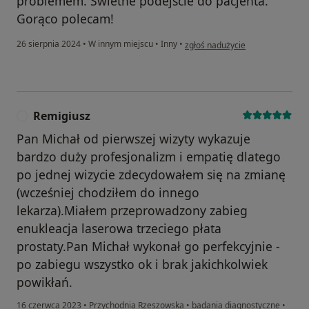
problemem. Świetne podejście do pacjenta.
Gorąco polecam!
w opinii użytkownika Mateusz
26 sierpnia 2024
•
W innym miejscu
•
Inny
•
zgłoś nadużycie
Remigiusz
R
Pan Michał od pierwszej wizyty wykazuje
bardzo duży profesjonalizm i empatię dlatego
po jednej wizycie zdecydowałem się na zmianę
(wcześniej chodziłem do innego
lekarza).Miałem przeprowadzony zabieg
enukleacja laserowa trzeciego płata
prostaty.Pan Michał wykonał go perfekcyjnie -
po zabiegu wszystko ok i brak jakichkolwiek
powikłań.
16 czerwca 2023
•
Przychodnia Rzeszowska
•
badania diagnostyczne
•