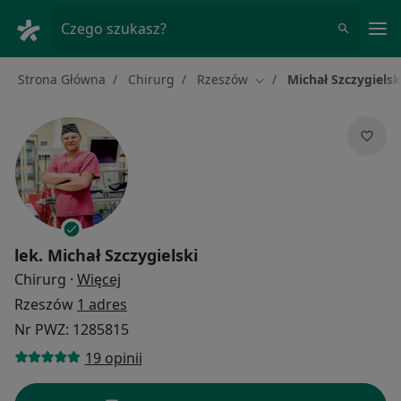
Me
Czego szukasz?
Strona Główna
Chirurg
Rzeszów
Michał Szczygielsk
Zmień miasto
lek.
Michał Szczygielski
O specjalizacjach
Chirurg
·
Więcej
Rzeszów
1 adres
Nr PWZ: 1285815
19 opinii