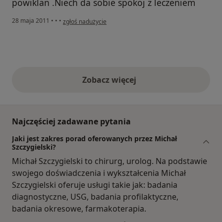
powiklan .Niech da sobie spokoj z leczeniem
w opinii użytkownika Konto zostało usunięte
28 maja 2011
•
•
•
zgłoś nadużycie
Zobacz więcej
opinie powyżej
Najczęściej zadawane pytania
Jaki jest zakres porad oferowanych przez Michał
Szczygielski?
Michał Szczygielski to chirurg, urolog. Na podstawie
swojego doświadczenia i wykształcenia Michał
Szczygielski oferuje usługi takie jak: badania
diagnostyczne, USG, badania profilaktyczne,
badania okresowe, farmakoterapia.