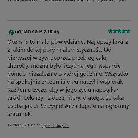
Adrianna Piziurny
A
Ocena 5 to mało powiedziane. Najlepszy lekarz
z jakim do tej pory miałem styczność. Od
pierwszej wizyty poprzez przebieg całej
choroby, można było liczyć na jego wsparcie i
pomoc- niezależnie o której godzinie. Wszystko
na spokojnie zrozumiale tłumaczył i wspierał.
Każdemu życzę, aby w jego życiu napotykał
takich Lekarzy - z dużej litery, dlatego, że taka
osoba jak dr Szczygielski zasługuje na ogromny
szacunek.
w opinii użytkownika Adrianna Piziurny
17 marca 2016
•
•
•
zgłoś nadużycie