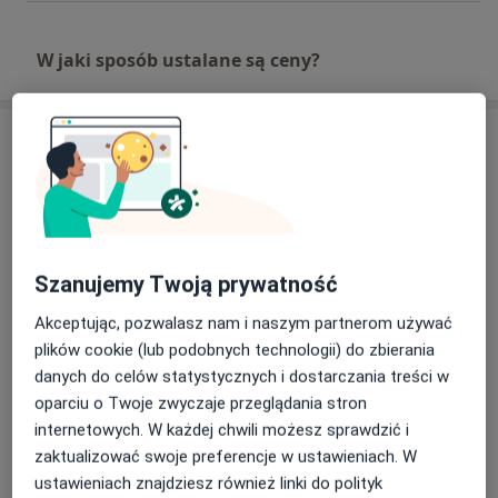
W jaki sposób ustalane są ceny?
Adres
Przychodnia Rzeszowska
Ignacego Łukasiewicza 45,
35-604
Rzeszów
Szanujemy Twoją prywatność
Powiększ mapę
otwiera się w nowej karcie
Akceptując, pozwalasz nam i naszym partnerom używać
plików cookie (lub podobnych technologii) do zbierania
Dostępność
W tym gabinecie nie można umawiać wizyt przez
danych do celów statystycznych i dostarczania treści w
internet
oparciu o Twoje zwyczaje przeglądania stron
Co mam zrobić w tej sytuacji?
internetowych. W każdej chwili możesz sprawdzić i
zaktualizować swoje preferencje w ustawieniach. W
ustawieniach znajdziesz również linki do polityk
Pokaż więcej