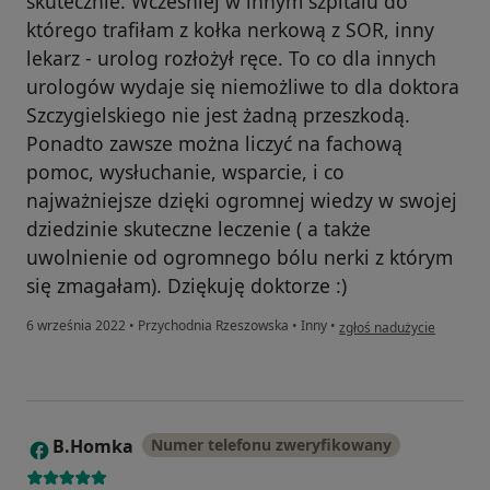
skutecznie. Wczesniej w innym szpitalu do
którego trafiłam z kołka nerkową z SOR, inny
lekarz - urolog rozłożył ręce. To co dla innych
urologów wydaje się niemożliwe to dla doktora
Szczygielskiego nie jest żadną przeszkodą.
Ponadto zawsze można liczyć na fachową
pomoc, wysłuchanie, wsparcie, i co
najważniejsze dzięki ogromnej wiedzy w swojej
dziedzinie skuteczne leczenie ( a także
uwolnienie od ogromnego bólu nerki z którym
się zmagałam). Dziękuję doktorze :)
w opinii użytkownika Basi
6 września 2022
•
Przychodnia Rzeszowska
•
Inny
•
zgłoś nadużycie
B.Homka
Numer telefonu zweryfikowany
B