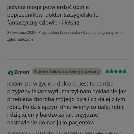
Jedynie mogę potwierdzić opinie
poprzedników, doktor Szczygielski to
fantastyczny człowiek i lekarz.
27 kwietnia 2022
•
Przychodnia Rzeszowska
•
badania diagnostyczne
•
w opinii użytkownika B.Homka
zgłoś nadużycie
Zenon
Numer telefonu zweryfikowany
Z
Jestem po wizycie u doktora. Jest to bardzo
przyjazny lekarz wytłumaczyl nam dokładnie jak
przebiega choroba mojego ojca i co dalej z tym
robić. Po dzisiejszym dniu wiemy co dalej robić
i dziękujemy bardzo za tak przyjazne
nastawienie do nas jako pacjentów
w opinii użytkownika Z
30 listopada 2020
•
Przychodnia Rzeszowska
•
Inny
•
zgłoś nadużycie