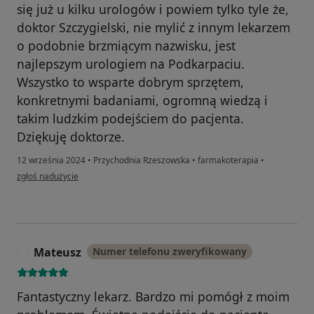
się już u kilku urologów i powiem tylko tyle że,
doktor Szczygielski, nie mylić z innym lekarzem
o podobnie brzmiącym nazwisku, jest
najlepszym urologiem na Podkarpaciu.
Wszystko to wsparte dobrym sprzętem,
konkretnymi badaniami, ogromną wiedzą i
takim ludzkim podejściem do pacjenta.
Dziękuję doktorze.
12 września 2024
•
Przychodnia Rzeszowska
•
farmakoterapia
•
w opinii użytkownika W
zgłoś nadużycie
Mateusz
Numer telefonu zweryfikowany
M
Fantastyczny lekarz. Bardzo mi pomógł z moim