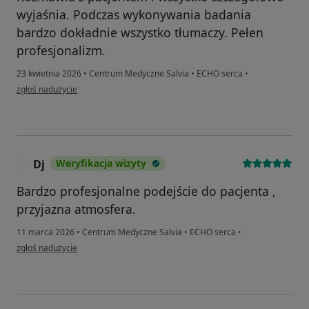
wyjaśnia. Podczas wykonywania badania
bardzo dokładnie wszystko tłumaczy. Pełen
profesjonalizm.
23 kwietnia 2026
•
Centrum Medyczne Salvia
•
ECHO serca
•
w opinii użytkownika Renata
zgłoś nadużycie
Dj
Weryfikacja wizyty
D
Bardzo profesjonalne podejście do pacjenta ,
przyjazna atmosfera.
11 marca 2026
•
Centrum Medyczne Salvia
•
ECHO serca
•
w opinii użytkownika Dj
zgłoś nadużycie