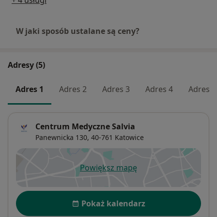
+ 4 usługi
W jaki sposób ustalane są ceny?
Adresy (5)
Adres 1
Adres 2
Adres 3
Adres 4
Adres 5
Centrum Medyczne Salvia
Panewnicka 130,
40-761
Katowice
Powiększ mapę
otwiera się w nowej karcie
Dostępność
Pokaż kalendarz