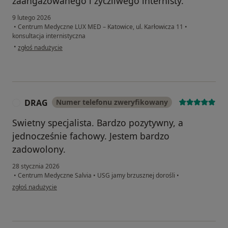
zaangażowanego i życzliwego internisty.
9 lutego 2026
•
Centrum Medyczne LUX MED – Katowice, ul. Karłowicza 11
•
konsultacja internistyczna
w opinii użytkownika Ola WB
•
zgłoś nadużycie
DRAG
Numer telefonu zweryfikowany
D
Swietny specjalista. Bardzo pozytywny, a
jednocześnie fachowy. Jestem bardzo
zadowolony.
28 stycznia 2026
•
Centrum Medyczne Salvia
•
USG jamy brzusznej dorośli
•
w opinii użytkownika DRAG
zgłoś nadużycie