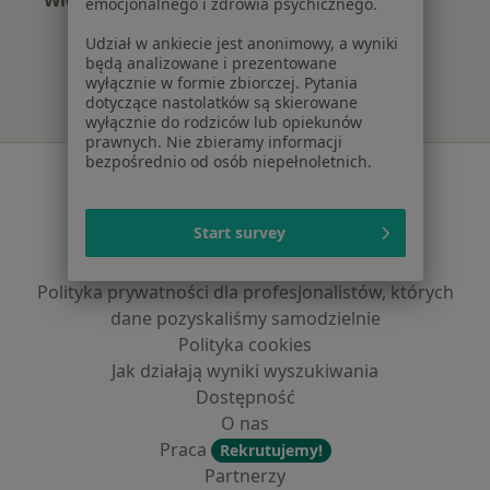
Więcej (3)
emocjonalnego i zdrowia psychicznego.
Więcej w kategorii: Najczęście leczone choroby
Udział w ankiecie jest anonimowy, a wyniki
będą analizowane i prezentowane
wyłącznie w formie zbiorczej. Pytania
dotyczące nastolatków są skierowane
wyłącznie do rodziców lub opiekunów
prawnych. Nie zbieramy informacji
bezpośrednio od osób niepełnoletnich.
Serwis
Regulamin
Start survey
Polityka prywatności pacjentów
Polityka prywatności profesjonalistów
Polityka prywatności dla profesjonalistów, których
dane pozyskaliśmy samodzielnie
Polityka cookies
Jak działają wyniki wyszukiwania
Dostępność
O nas
Praca
Rekrutujemy!
Partnerzy