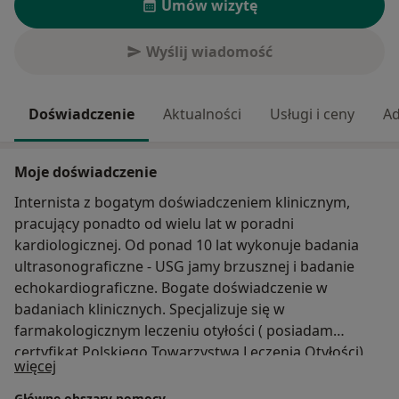
Umów wizytę
Wyślij wiadomość
Doświadczenie
Aktualności
Usługi i ceny
Ad
Moje doświadczenie
Internista z bogatym doświadczeniem klinicznym,
pracujący ponadto od wielu lat w poradni
kardiologicznej. Od ponad 10 lat wykonuje badania
ultrasonograficzne - USG jamy brzusznej i badanie
echokardiograficzne. Bogate doświadczenie w
badaniach klinicznych. Specjalizuje się w
farmakologicznym leczeniu otyłości ( posiadam
certyfikat Polskiego Towarzystwa Leczenia Otyłości)
O mnie
więcej
Główne obszary pomocy