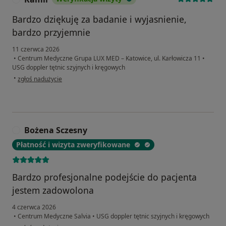
Bardzo dziękuję za badanie i wyjasnienie,
bardzo przyjemnie
11 czerwca 2026
•
Centrum Medyczne Grupa LUX MED – Katowice, ul. Karłowicza 11
•
USG doppler tętnic szyjnych i kręgowych
w opinii użytkownika Kamil
•
zgłoś nadużycie
Bożena Sczesny
B
Płatność i wizyta zweryfikowane
Bardzo profesjonalne podejście do pacjenta
jestem zadowolona
4 czerwca 2026
•
Centrum Medyczne Salvia
•
USG doppler tętnic szyjnych i kręgowych
w opinii użytkownika Bożena Sczesny