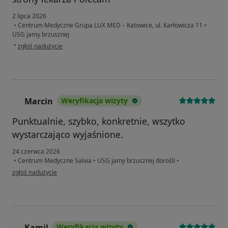
2 lipca 2026
•
Centrum Medyczne Grupa LUX MED – Katowice, ul. Karłowicza 11
•
USG jamy brzusznej
w opinii użytkownika Dorota
•
zgłoś nadużycie
Marcin
Weryfikacja wizyty
M
Punktualnie, szybko, konkretnie, wszytko
wystarczająco wyjaśnione.
24 czerwca 2026
•
Centrum Medyczne Salvia
•
USG jamy brzusznej dorośli
•
w opinii użytkownika Marcin
zgłoś nadużycie
Kamil
Weryfikacja wizyty
K