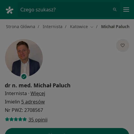
Me
Czego szukasz?
Strona Główna
Internista
Katowice
Michał Paluch
Zmień miasto
dr n. med.
Michał Paluch
O specjalizacjach
Internista
·
Więcej
Imielin
5 adresów
Nr PWZ: 2708567
35 opinii