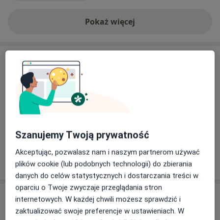
Pokaż więcej
o doświadczeniu
Aktualności
dr n. med. Michał Paluch
św. Brata Alberta 8a, 41-407 Imielin
Dysponuję nowym aparatem
ultrasonograficznym wyposażonym w głowicę
brzuszną ( USG brzucha) i kardiologiczną ( Echo
Szanujemy Twoją prywatność
serca ).
Akceptując, pozwalasz nam i naszym partnerom używać
plików cookie (lub podobnych technologii) do zbierania
20/03/2024
danych do celów statystycznych i dostarczania treści w
oparciu o Twoje zwyczaje przeglądania stron
Usługi i ceny
internetowych. W każdej chwili możesz sprawdzić i
zaktualizować swoje preferencje w ustawieniach. W
ECHO serca