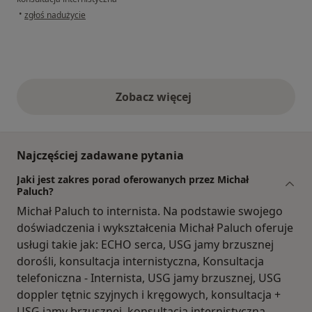
w opinii użytkownika Andrzej
•
zgłoś nadużycie
Zobacz więcej
opinie powyżej
Najczęściej zadawane pytania
Jaki jest zakres porad oferowanych przez Michał
Paluch?
Michał Paluch to internista. Na podstawie swojego
doświadczenia i wykształcenia Michał Paluch oferuje
usługi takie jak: ECHO serca, USG jamy brzusznej
dorośli, konsultacja internistyczna, Konsultacja
telefoniczna - Internista, USG jamy brzusznej, USG
doppler tętnic szyjnych i kręgowych, konsultacja +
USG jamy brzusznej, konsultacja internistyczna