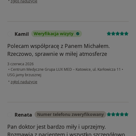
•
zgłoś nadużycie
Kamil
Weryfikacja wizyty
K
Polecam współpracę z Panem Michałem.
Rzeczowo, sprawnie w miłej atmosferze
3 czerwca 2026
•
Centrum Medyczne Grupa LUX MED – Katowice, ul. Karłowicza 11
•
USG jamy brzusznej
w opinii użytkownika Kamil
•
zgłoś nadużycie
Renata
Numer telefonu zweryfikowany
R
Pan doktor jest bardzo miły i uprzejmy.
Rozmawia z pacjentem i wszystko szczegółowo