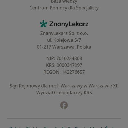
Baza wiedzy
Centrum Pomocy dla Specjalisty
Kontakt
ZnanyLekarz - Strona główna
ZnanyLekarz Sp. z o.o.
ul. Kolejowa 5/7
01-217 Warszawa, Polska
NIP: ⁠7010224868
KRS: ⁠0000347997
REGON: ⁠142276657
Sąd Rejonowy dla m.st. Warszawy w Warszawie XII
Wydział Gospodarczy KRS
Facebook
otwiera się w nowej karcie