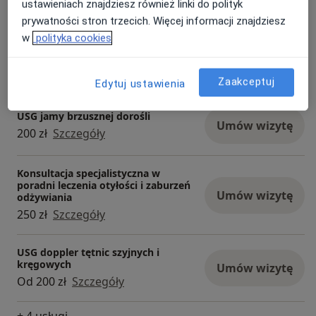
ustawieniach znajdziesz również linki do polityk
Umów wizytę
Od 200 zł
Szczegóły
prywatności stron trzecich. Więcej informacji znajdziesz
w
polityka cookies
USG jamy brzusznej
Umów wizytę
Od 200 zł
Szczegóły
Zaakceptuj
Edytuj ustawienia
USG jamy brzusznej dorośli
Umów wizytę
200 zł
Szczegóły
Konsultacja specjalistyczna w
poradni leczenia otyłości i zaburzeń
Umów wizytę
odżywiania
250 zł
Szczegóły
USG doppler tętnic szyjnych i
kręgowych
Umów wizytę
Od 200 zł
Szczegóły