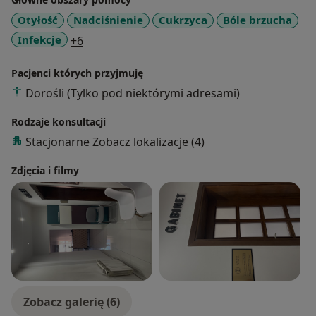
Otyłość
Nadciśnienie
Cukrzyca
Bóle brzucha
a11y_sr_more_diseases
Infekcje
+6
Pacjenci których przyjmuję
Dorośli (Tylko pod niektórymi adresami)
Rodzaje konsultacji
Stacjonarne
Zobacz lokalizacje (4)
Zdjęcia i filmy
Zobacz galerię (6)