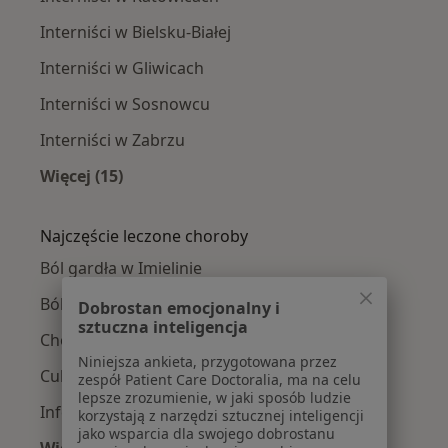
Interniści w Bielsku-Białej
Interniści w Gliwicach
Interniści w Sosnowcu
Interniści w Zabrzu
Więcej (15)
Więcej w kategorii: W pobliżu Imielina
Najczęście leczone choroby
Ból gardła w Imielinie
Bóle kręgosłupa w Imielinie
Dobrostan emocjonalny i
sztuczna inteligencja
Choroba wieńcowa w Imielinie
Niniejsza ankieta, przygotowana przez
Cukrzyca w Imielinie
zespół Patient Care Doctoralia, ma na celu
lepsze zrozumienie, w jaki sposób ludzie
Infekcje w Imielinie
korzystają z narzędzi sztucznej inteligencji
jako wsparcia dla swojego dobrostanu