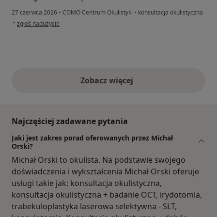
27 czerwca 2026
•
COMO Centrum Okulistyki
•
konsultacja okulistyczna
w opinii użytkownika Danuta
•
zgłoś nadużycie
Zobacz więcej
opinie powyżej
Najczęściej zadawane pytania
Jaki jest zakres porad oferowanych przez Michał
Orski?
Michał Orski to okulista. Na podstawie swojego
doświadczenia i wykształcenia Michał Orski oferuje
usługi takie jak: konsultacja okulistyczna,
konsultacja okulistyczna + badanie OCT, irydotomia,
trabekuloplastyka laserowa selektywna - SLT,