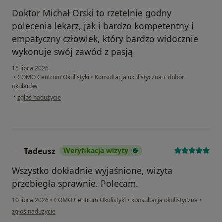
Doktor Michał Orski to rzetelnie godny
polecenia lekarz, jak i bardzo kompetentny i
empatyczny człowiek, który bardzo widocznie
wykonuje swój zawód z pasją
15 lipca 2026
•
COMO Centrum Okulistyki
•
Konsultacja okulistyczna + dobór
okularów
w opinii użytkownika Aleksander Klemba
•
zgłoś nadużycie
Tadeusz
Weryfikacja wizyty
T
Wszystko dokładnie wyjaśnione, wizyta
przebiegła sprawnie. Polecam.
10 lipca 2026
•
COMO Centrum Okulistyki
•
konsultacja okulistyczna
•
w opinii użytkownika Tadeusz
zgłoś nadużycie