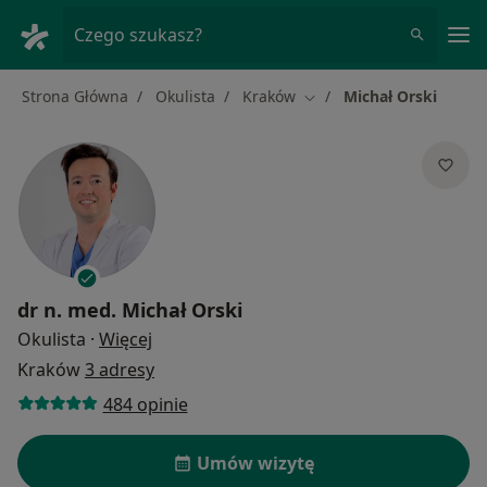
Me
Czego szukasz?
Strona Główna
Okulista
Kraków
Michał Orski
Zmień miasto
dr n. med.
Michał Orski
O specjalizacjach
Okulista
·
Więcej
Kraków
3 adresy
484 opinie
Umów wizytę