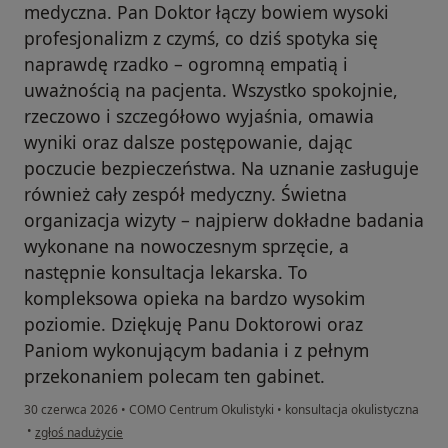
medyczna. Pan Doktor łączy bowiem wysoki
profesjonalizm z czymś, co dziś spotyka się
naprawdę rzadko – ogromną empatią i
uważnością na pacjenta. Wszystko spokojnie,
rzeczowo i szczegółowo wyjaśnia, omawia
wyniki oraz dalsze postępowanie, dając
poczucie bezpieczeństwa. Na uznanie zasługuje
również cały zespół medyczny. Świetna
organizacja wizyty – najpierw dokładne badania
wykonane na nowoczesnym sprzęcie, a
następnie konsultacja lekarska. To
kompleksowa opieka na bardzo wysokim
poziomie. Dziękuję Panu Doktorowi oraz
Paniom wykonującym badania i z pełnym
przekonaniem polecam ten gabinet.
30 czerwca 2026
•
COMO Centrum Okulistyki
•
konsultacja okulistyczna
w opinii użytkownika M.S.
•
zgłoś nadużycie