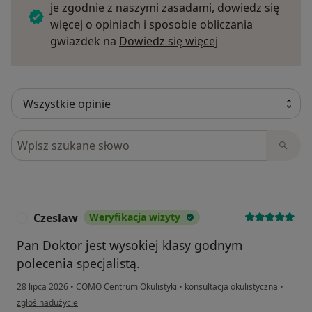
je zgodnie z naszymi zasadami, dowiedz się
więcej o opiniach i sposobie obliczania
Dowiedz się więce
gwiazdek na
Dowiedz się więcej
Szukaj w opiniach
Czeslaw
Weryfikacja wizyty
C
Pan Doktor jest wysokiej klasy godnym
polecenia specjalistą.
28 lipca 2026
•
COMO Centrum Okulistyki
•
konsultacja okulistyczna
•
w opinii użytkownika Czeslaw
zgłoś nadużycie