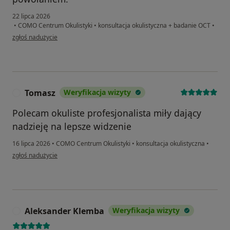
22 lipca 2026
•
COMO Centrum Okulistyki
•
konsultacja okulistyczna + badanie OCT
•
w opinii użytkownika Kasia
zgłoś nadużycie
Tomasz
Weryfikacja wizyty
T
Polecam okuliste profesjonalista miły dający
nadzieję na lepsze widzenie
16 lipca 2026
•
COMO Centrum Okulistyki
•
konsultacja okulistyczna
•
w opinii użytkownika Tomasz
zgłoś nadużycie
Aleksander Klemba
Weryfikacja wizyty
A