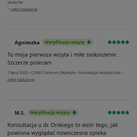
okularów
w opinii użytkownika Marta U.
•
zgłoś nadużycie
Agnieszka
Weryfikacja wizyty
A
To moja pierwsza wizyta i miłe zaskoczenie .
Szczerze polecam
7 lipca 2026
•
COMO Centrum Okulistyki
•
konsultacja okulistyczna
•
w opinii użytkownika Agnieszka
zgłoś nadużycie
M.S.
Weryfikacja wizyty
M
Konsultacja u dr. Orskiego to wzór tego, jak
powinna wyglądać nowoczesna opieka