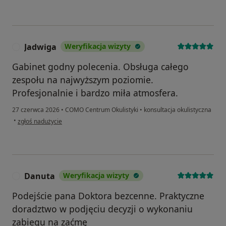
Jadwiga
Weryfikacja wizyty
J
Gabinet godny polecenia. Obsługa całego
zespołu na najwyższym poziomie.
Profesjonalnie i bardzo miła atmosfera.
27 czerwca 2026
•
COMO Centrum Okulistyki
•
konsultacja okulistyczna
w opinii użytkownika Jadwiga
•
zgłoś nadużycie
Danuta
Weryfikacja wizyty
D
Podejście pana Doktora bezcenne. Praktyczne
doradztwo w podjęciu decyzji o wykonaniu
zabiegu na zaćmę