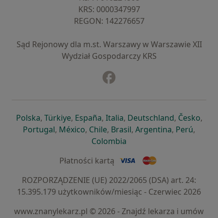
KRS: ⁠0000347997
REGON: ⁠142276657
Sąd Rejonowy dla m.st. Warszawy w Warszawie XII
Wydział Gospodarczy KRS
Facebook
otwiera się w nowej karcie
otwiera się w nowej karcie
otwiera się w nowej karcie
otwiera się w nowej karcie
otwiera się w nowej karci
otwiera się
otwi
Polska
,
Türkiye
,
España
,
Italia
,
Deutschland
,
Česko
,
otwiera się w nowej karcie
otwiera się w nowej karcie
otwiera się w nowej karcie
otwiera się w nowej kar
otwiera się 
otwier
Portugal
,
México
,
Chile
,
Brasil
,
Argentina
,
Perú
,
otwiera się w nowej karc
Colombia
Płatności kartą
ROZPORZĄDZENIE (UE) 2022/2065 (DSA) art. 24:
15.395.179 użytkowników/miesiąc - Czerwiec 2026
www.znanylekarz.pl © 2026 - Znajdź lekarza i umów