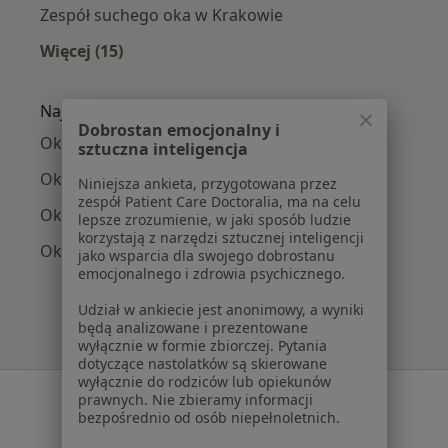
Zespół suchego oka w Krakowie
Więcej (15)
Więcej w kategorii: Najczęście leczone chorob
Najpopularniejsze ubezpieczenia
Dobrostan emocjonalny i
Okuliści z Allianz w Krakowie
sztuczna inteligencja
Okuliści z POLMED w Krakowie
Niniejsza ankieta, przygotowana przez
zespół Patient Care Doctoralia, ma na celu
Okuliści z Compensa w Krakowie
lepsze zrozumienie, w jaki sposób ludzie
korzystają z narzędzi sztucznej inteligencji
Okuliści z Medicover w Krakowie
jako wsparcia dla swojego dobrostanu
emocjonalnego i zdrowia psychicznego.
Udział w ankiecie jest anonimowy, a wyniki
będą analizowane i prezentowane
wyłącznie w formie zbiorczej. Pytania
dotyczące nastolatków są skierowane
wyłącznie do rodziców lub opiekunów
Serwis
prawnych. Nie zbieramy informacji
bezpośrednio od osób niepełnoletnich.
Regulamin