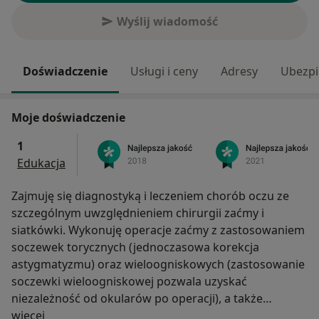
Wyślij wiadomość
Doświadczenie
Usługi i ceny
Adresy
Ubezpi
Moje doświadczenie
1
Edukacja
Zajmuję się diagnostyką i leczeniem chorób oczu ze
szczególnym uwzględnieniem chirurgii zaćmy i
siatkówki. Wykonuję operacje zaćmy z zastosowaniem
soczewek torycznych (jednoczasowa korekcja
astygmatyzmu) oraz wieloogniskowych (zastosowanie
soczewki wieloogniskowej pozwala uzyskać
niezależność od okularów po operacji), a także
O mnie
refrakcyjną wymianę soczewki (w przypadku wysokich
więcej