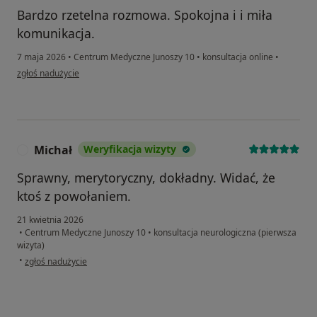
Bardzo rzetelna rozmowa. Spokojna i i miła
komunikacja.
7 maja 2026
•
Centrum Medyczne Junoszy 10
•
konsultacja online
•
w opinii użytkownika Kamila
zgłoś nadużycie
Michał
Weryfikacja wizyty
M
Sprawny, merytoryczny, dokładny. Widać, że
ktoś z powołaniem.
21 kwietnia 2026
•
Centrum Medyczne Junoszy 10
•
konsultacja neurologiczna (pierwsza
wizyta)
w opinii użytkownika Michał
•
zgłoś nadużycie