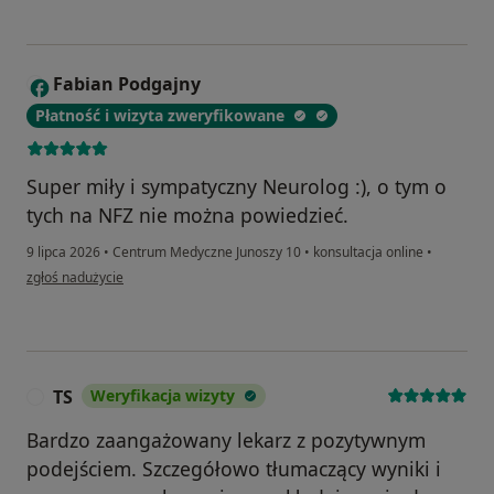
Fabian Podgajny
F
Płatność i wizyta zweryfikowane
Super miły i sympatyczny Neurolog :), o tym o
tych na NFZ nie można powiedzieć.
9 lipca 2026
•
Centrum Medyczne Junoszy 10
•
konsultacja online
•
w opinii użytkownika Fabian Podgajny
zgłoś nadużycie
TS
Weryfikacja wizyty
T
Bardzo zaangażowany lekarz z pozytywnym
podejściem. Szczegółowo tłumaczący wyniki i