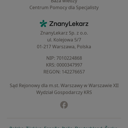
Baza wiedzy
Centrum Pomocy dla Specjalisty
Kontakt
ZnanyLekarz - Strona główna
ZnanyLekarz Sp. z o.o.
ul. Kolejowa 5/7
01-217 Warszawa, Polska
NIP: ⁠7010224868
KRS: ⁠0000347997
REGON: ⁠142276657
Sąd Rejonowy dla m.st. Warszawy w Warszawie XII
Wydział Gospodarczy KRS
Facebook
otwiera się w nowej karcie