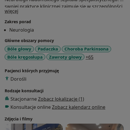
swojej praktyce klinicznej zajmuję się w szczególności
O mnie
więcej
diagnostyką i leczeniem chorób naczyniowych mózgu,
a także innymi schorzeniami neurologicznymi.
Zakres porad
Systematycznie podnoszę kwalifikacje zawodowe
Neurologia
uczestnicząc w konferencjach naukowych oraz
Główne obszary pomocy
kursach doszkalających.
Bóle głowy
Padaczka
Choroba Parkinsona
a11y_sr_more_di
Bóle kręgosłupa
Zawroty głowy
+65
Pacjenci których przyjmuję
Dorośli
Rodzaje konsultacji
Stacjonarne
Zobacz lokalizacje (1)
Konsultacje online
Zobacz kalendarz online
Zdjęcia i filmy