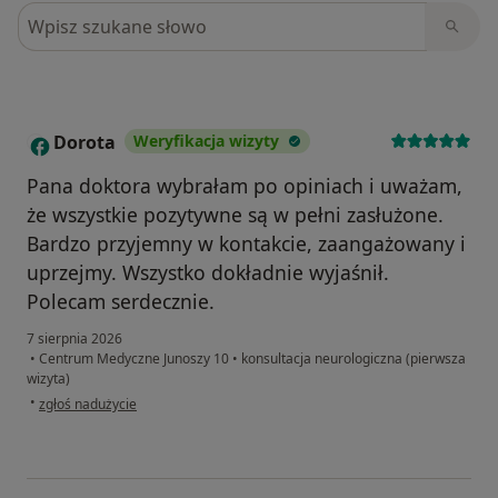
Szukaj w opiniach
Dorota
Weryfikacja wizyty
D
Pana doktora wybrałam po opiniach i uważam,
że wszystkie pozytywne są w pełni zasłużone.
Bardzo przyjemny w kontakcie, zaangażowany i
uprzejmy. Wszystko dokładnie wyjaśnił.
Polecam serdecznie.
7 sierpnia 2026
•
Centrum Medyczne Junoszy 10
•
konsultacja neurologiczna (pierwsza
wizyta)
w opinii użytkownika Dorota
•
zgłoś nadużycie