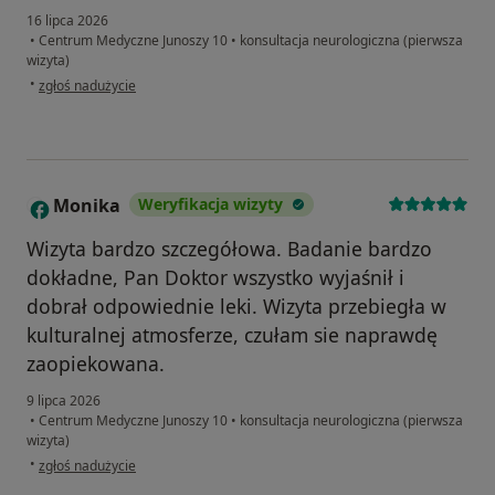
16 lipca 2026
•
Centrum Medyczne Junoszy 10
•
konsultacja neurologiczna (pierwsza
wizyta)
w opinii użytkownika Julia
•
zgłoś nadużycie
Monika
Weryfikacja wizyty
M
Wizyta bardzo szczegółowa. Badanie bardzo
dokładne, Pan Doktor wszystko wyjaśnił i
dobrał odpowiednie leki. Wizyta przebiegła w
kulturalnej atmosferze, czułam sie naprawdę
zaopiekowana.
9 lipca 2026
•
Centrum Medyczne Junoszy 10
•
konsultacja neurologiczna (pierwsza
wizyta)
w opinii użytkownika Monika
•
zgłoś nadużycie