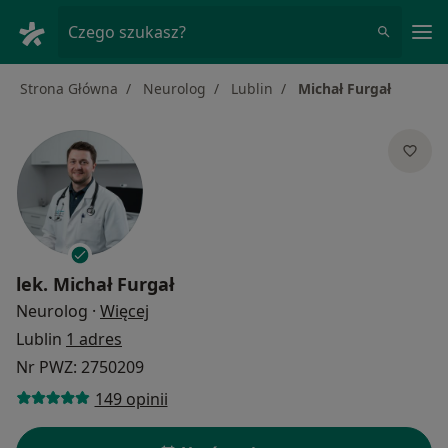
Me
Czego szukasz?
Strona Główna
Neurolog
Lublin
Michał Furgał
lek.
Michał Furgał
O specjalizacjach
Neurolog
·
Więcej
Lublin
1 adres
Nr PWZ: 2750209
149 opinii