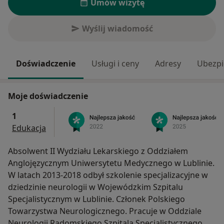
Umów wizytę
Wyślij wiadomość
Doświadczenie
Usługi i ceny
Adresy
Ubezpi
Moje doświadczenie
1
Edukacja
Absolwent II Wydziału Lekarskiego z Oddziałem
Anglojęzycznym Uniwersytetu Medycznego w Lublinie.
W latach 2013-2018 odbył szkolenie specjalizacyjne w
dziedzinie neurologii w Wojewódzkim Szpitalu
Specjalistycznym w Lublinie. Członek Polskiego
Towarzystwa Neurologicznego. Pracuje w Oddziale
Neurologii Radomskiego Szpitala Specjalistycznego. W