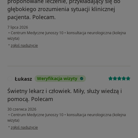
proponowane leczenie, przykładający się do
głębokiego zrozumienia sytuacji klinicznej
pacjenta. Polecam.
7 lipca 2026
•
Centrum Medyczne Junoszy 10
•
konsultacja neurologiczna (kolejna
wizyta)
w opinii użytkownika TS
•
zgłoś nadużycie
Łukasz
Weryfikacja wizyty
Ł
Świetny lekarz i człowiek. Miły, służy wiedzą i
pomocą. Polecam
30 czerwca 2026
•
Centrum Medyczne Junoszy 10
•
konsultacja neurologiczna (kolejna
wizyta)
w opinii użytkownika Łukasz
•
zgłoś nadużycie