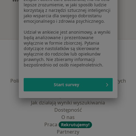
lepsze zrozumienie, w jaki sposób ludzie
Więcej w kategorii: Najpopularniejsze ubezpie
korzystają z narzędzi sztucznej inteligencji
jako wsparcia dla swojego dobrostanu
emocjonalnego i zdrowia psychicznego.
Udział w ankiecie jest anonimowy, a wyniki
będą analizowane i prezentowane
wyłącznie w formie zbiorczej. Pytania
Serwis
dotyczące nastolatków są skierowane
wyłącznie do rodziców lub opiekunów
Regulamin
prawnych. Nie zbieramy informacji
bezpośrednio od osób niepełnoletnich.
Polityka prywatności pacjentów
Polityka prywatności profesjonalistów
Polityka prywatności dla profesjonalistów, których
Start survey
dane pozyskaliśmy samodzielnie
Polityka cookies
Jak działają wyniki wyszukiwania
Dostępność
O nas
Praca
Rekrutujemy!
Partnerzy