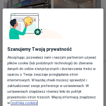
Zobacz galerię (4)
Szanujemy Twoją prywatność
Pokaż więcej
o doświadczeniu
Akceptując, pozwalasz nam i naszym partnerom używać
plików cookie (lub podobnych technologii) do zbierania
Usługi i ceny
danych do celów statystycznych i dostarczania treści w
oparciu o Twoje zwyczaje przeglądania stron
Konsultacja neurologiczna
internetowych. W każdej chwili możesz sprawdzić i
(pierwsza wizyta)
Umów wizytę
zaktualizować swoje preferencje w ustawieniach. W
250 zł
Szczegóły
ustawieniach znajdziesz również linki do polityk
prywatności stron trzecich. Więcej informacji znajdziesz
Konsultacja neurologiczna (kolejna
w
polityka cookies
wizyta)
Umów wizytę