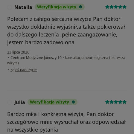
Natalia
Weryfikacja wizyty
N
Polecam z całego serca,na wizycie Pan doktor
wszystko dokładnie wyjaśnił,a także pokierował
do dalszego leczenia ,pełne zaangażowanie,
jestem bardzo zadowolona
23 lipca 2026
•
Centrum Medyczne Junoszy 10
•
konsultacja neurologiczna (pierwsza
wizyta)
w opinii użytkownika Natalia
•
zgłoś nadużycie
Julia
Weryfikacja wizyty
J
Bardzo miła i konkretna wizyta, Pan doktor
szczegółowo mnie wysłuchał oraz odpowiedział
na wszystkie pytania