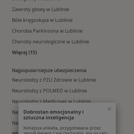
Zawroty głowy w Lublinie
Bóle kręgosłupa w Lublinie
Choroba Parkinsona w Lublinie
Choroby neurologiczne w Lublinie
Więcej (15)
Więcej w kategorii: Najczęście leczone chorob
Najpopularniejsze ubezpieczenia
Neurolodzy z PZU Zdrowie w Lublinie
Neurolodzy z POLMED w Lublinie
Neurolodzy z Medicover w Lublinie
Dobrostan emocjonalny i
Neurolodzy z Enel-med w Lublinie
sztuczna inteligencja
Neurolodzy z Compensa w Lublinie
Niniejsza ankieta, przygotowana przez
Więcej (3)
zespół Patient Care Doctoralia, ma na celu