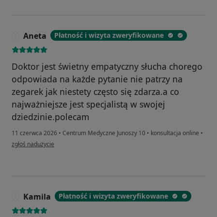
Aneta
Płatność i wizyta zweryfikowane
A
Doktor jest świetny empatyczny słucha chorego
odpowiada na każde pytanie nie patrzy na
zegarek jak niestety często się zdarza.a co
najważniejsze jest specjalistą w swojej
dziedzinie.polecam
11 czerwca 2026
•
Centrum Medyczne Junoszy 10
•
konsultacja online
•
w opinii użytkownika Aneta
zgłoś nadużycie
Kamila
Płatność i wizyta zweryfikowane
K