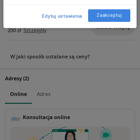
250 zł
Szczegóły
Zaakceptuj
Edytuj ustawienia
Konsultacja online
Umów wizytę
200 zł
Szczegóły
W jaki sposób ustalane są ceny?
Adresy (2)
Online
Adres
Konsultacja online