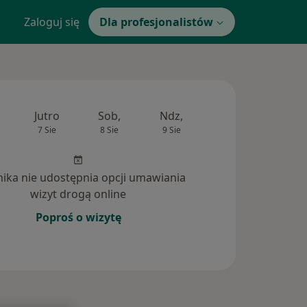
Zaloguj się
Dla profesjonalistów
Jutro
Sob,
Ndz,
Pon,
Wt,
7 Sie
8 Sie
9 Sie
10 Sie
11 Si
inika nie udostępnia opcji umawiania
wizyt drogą online
Poproś o wizytę