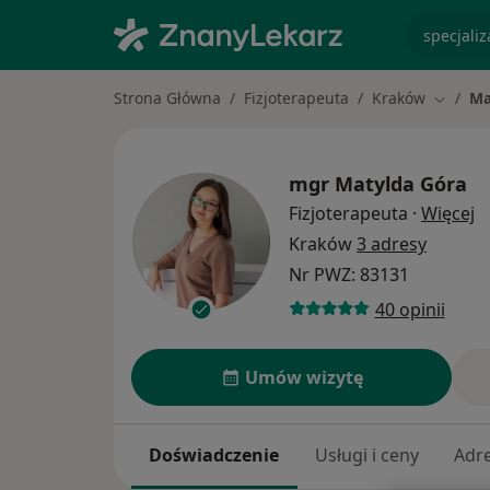
specjaliz
Strona Główna
Fizjoterapeuta
Kraków
Ma
Zmień 
mgr
Matylda Góra
O
Fizjoterapeuta
·
Więcej
Kraków
3 adresy
Nr PWZ: 83131
40 opinii
Umów wizytę
Doświadczenie
Usługi i ceny
Adr