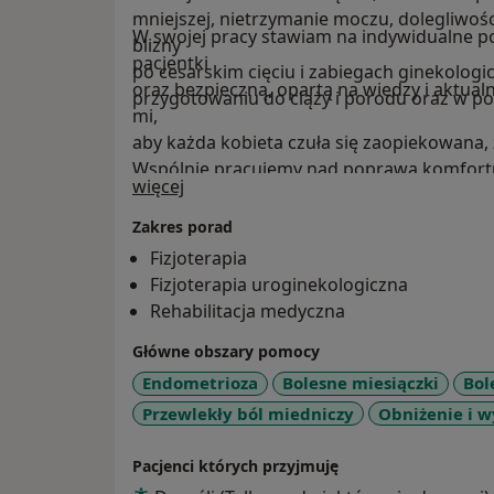
mniejszej, nietrzymanie moczu, dolegliwoś
W swojej pracy stawiam na indywidualne p
blizny
pacjentki
po cesarskim cięciu i zabiegach ginekolog
oraz bezpieczną, opartą na wiedzy i aktual
przygotowaniu do ciąży i porodu oraz w p
mi,
aby każda kobieta czuła się zaopiekowana,
Wspólnie pracujemy nad poprawą komfortu 
O mnie
więcej
swobody w codziennym funkcjonowaniu.
Zakres porad
Fizjoterapia
Fizjoterapia uroginekologiczna
Rehabilitacja medyczna
Główne obszary pomocy
Endometrioza
Bolesne miesiączki
Bol
Przewlekły ból miedniczy
Obniżenie i 
Pacjenci których przyjmuję