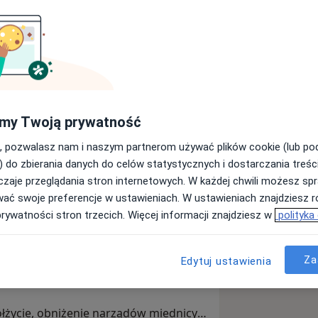
fizjoterapii uroginekologicznej. Studia
 Akademii Wychowania Fizycznego im.
dam tytuł Certyfikowanego Terapeuty
ego Towarzystwa
my Twoją prywatność
, pozwalasz nam i naszym partnerom używać plików cookie (lub p
 u mnie już w trakcie studiów i to
) do zbierania danych do celów statystycznych i dostarczania treśc
zaje przeglądania stron internetowych. W każdej chwili możesz spr
rską dotyczącą bolesnych miesiączek.
wać swoje preferencje w ustawieniach. W ustawieniach znajdziesz ró
 w tym kierunku, traktując pracę z
prywatności stron trzecich. Więcej informacji znajdziesz w
polityka
 etapach życia – od nastolatek po
Za
Edytuj ustawienia
 po porodzie. Pomagam w
ółżycie, obniżenie narządów miednicy