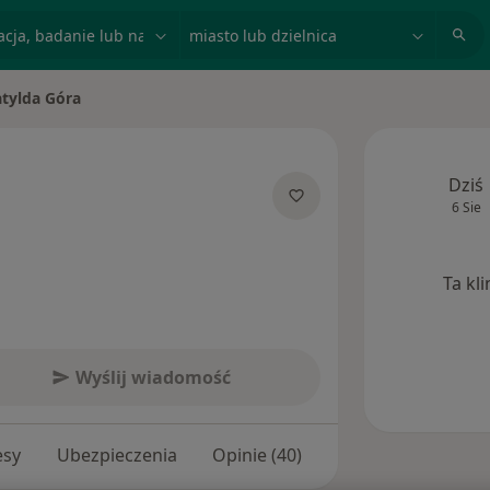
acja, badanie lub nazwisko
miasto lub dzielnica
tylda Góra
miasto
Dziś
6 Sie
 specjalizacjach
Ta kl
Wyślij wiadomość
esy
Ubezpieczenia
Opinie (40)