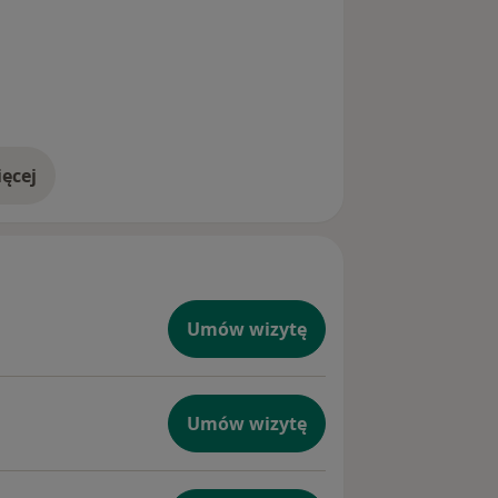
ęcej
doświadczeniu
Umów wizytę
Umów wizytę