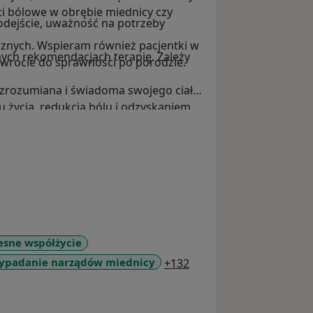
ci bólowe w obrębie miednicy czy
odejście, uważność na potrzeby
icznych. Wspieram również pacjentki w
nych rekomendacjach terapię. Zależy
owrocie do sprawności po porodzie.
 zrozumiana i świadoma swojego ciała.
życia, redukcją bólu i odzyskaniem
esne współżycie
a11y_sr_more_diseases
wypadanie narządów miednicy
+132