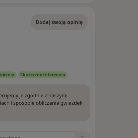
Dodaj swoją opinię
śnienia
Skuteczność leczenia
rujemy je zgodnie z naszymi
iach i sposobie obliczania gwiazdek
ięcej o opiniach
niach