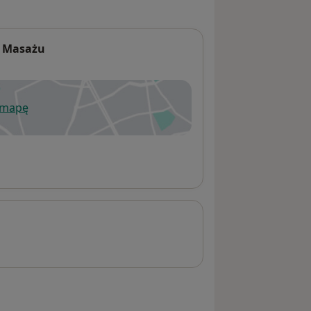
 i Masażu
 mapę
wiera się w nowej karcie