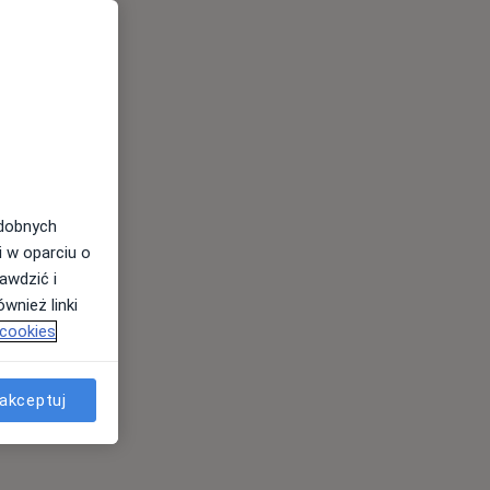
odobnych
i w oparciu o
awdzić i
wnież linki
 cookies
akceptuj