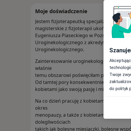
Moje doświadczenie
Jestem fizjoterapeutką specjalizującą się w 
magisterskie z fizjoterapii ukończyłam na
Eugeniusza Piaseckiego w Poznaniu. Posia
Uroginekologicznego z akredytacją Polski
Uroginekologicznego.
Szanuje
Akceptując
Zainteresowanie uroginekologią pojawiło się
technologii
właśnie
Twoje zwyc
temu obszarowi poświęciłam pracę magiste
zaktualizo
Od tamtej pory konsekwentnie rozwijam się
do polityk 
kobietami jako swoją pasję i misję.
Na co dzień pracuję z kobietami na różnych
okres
menopauzy, a także z kobietami w ciąży i
dolegliwościach
takich jak bolesne miesiączki, bolesne wsp