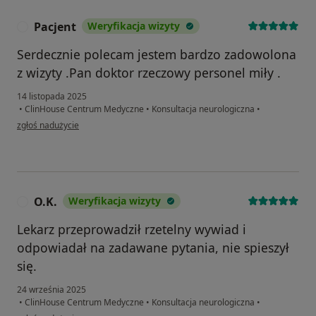
Pacjent
Weryfikacja wizyty
P
Serdecznie polecam jestem bardzo zadowolona
z wizyty .Pan doktor rzeczowy personel miły .
14 listopada 2025
•
ClinHouse Centrum Medyczne
•
Konsultacja neurologiczna
•
w opinii użytkownika Pacjent
zgłoś nadużycie
O.K.
Weryfikacja wizyty
O
Lekarz przeprowadził rzetelny wywiad i
odpowiadał na zadawane pytania, nie spieszył
się.
24 września 2025
•
ClinHouse Centrum Medyczne
•
Konsultacja neurologiczna
•
w opinii użytkownika O.K.