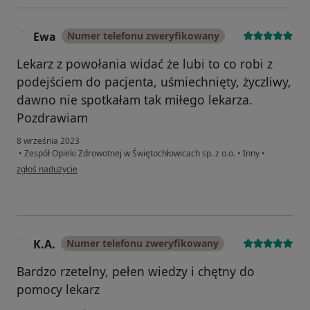
Ewa
Numer telefonu zweryfikowany
E
Lekarz z powołania widać że lubi to co robi z
podejściem do pacjenta, uśmiechnięty, życzliwy,
dawno nie spotkałam tak miłego lekarza.
Pozdrawiam
8 września 2023
•
Zespół Opieki Zdrowotnej w Świętochłowicach sp. z o.o.
•
Inny
•
w opinii użytkownika Ewa
zgłoś nadużycie
K.A.
Numer telefonu zweryfikowany
K
Bardzo rzetelny, pełen wiedzy i chętny do
pomocy lekarz