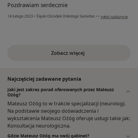
Pozdrawiam serdecznie
w opinii użytkownika 
14 lutego 2023
•
Śląski Ośrodek Onkologii Sanivitas
•
•
zgłoś nadużycie
Zobacz więcej
opinie powyżej
Najczęściej zadawane pytania
Jaki jest zakres porad oferowanych przez Mateusz
Ożóg?
Mateusz Ożóg to w trakcie specjalizacji (neurolog).
Na podstawie swojego doświadczenia i
wykształcenia Mateusz Ożóg oferuje usługi takie jak:
Konsultacja neurologiczna.
Gdzie Mateusz Ożóg ma swój gabinet?