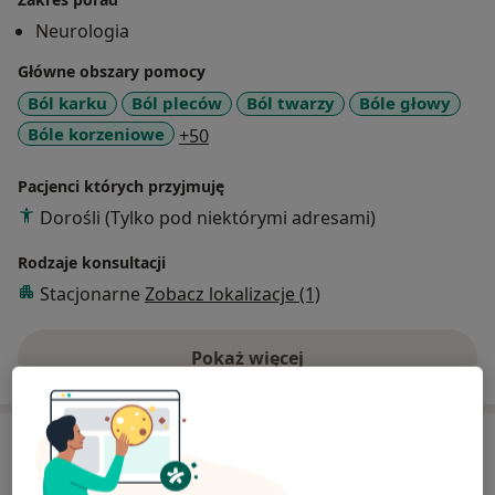
bólu.
Neurologia
Główne obszary pomocy
Ból karku
Ból pleców
Ból twarzy
Bóle głowy
a11y_sr_more_diseases
Bóle korzeniowe
+50
Pacjenci których przyjmuję
Dorośli (Tylko pod niektórymi adresami)
Rodzaje konsultacji
Stacjonarne
Zobacz lokalizacje (1)
Pokaż więcej
o doświadczeniu
Usługi i ceny
Konsultacja neurologiczna