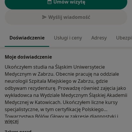
Umów wizytę
Wyślij wiadomość
Doświadczenie
Usługi i ceny
Adresy
Ubezpi
Moje doświadczenie
Ukończyłem studia na Śląskim Uniwersytecie
Medycznym w Zabrzu. Obecnie pracuję na oddziale
neurologii Szpitala Miejskiego w Zabrzu, gdzie
odbywam rezydenturę. Prowadzę również zajęcia jako
wykładowca na Wydziale Medycznym Śląskiej Akademii
Medycznej w Katowicach. Ukończyłem liczne kursy
specjalistyczne, w tym certyfikację Polskiego
Towarzystwa Bólów Głowy w zakresie diagnostyki i
O mnie
więcej
leczenia, szkolenia z terapii toksyną botulinową w
leczeniu spastyczności oraz kursy dotyczące leczenia
Zakres porad