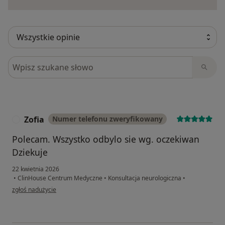
Szukaj w opiniach
Zofia
Numer telefonu zweryfikowany
Z
Polecam. Wszystko odbylo sie wg. oczekiwan
Dziekuje
22 kwietnia 2026
•
ClinHouse Centrum Medyczne
•
Konsultacja neurologiczna
•
w opinii użytkownika Zofia
zgłoś nadużycie