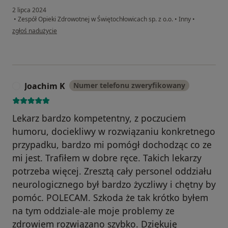
2 lipca 2024
•
Zespół Opieki Zdrowotnej w Świętochłowicach sp. z o.o.
•
Inny
•
w opinii użytkownika Karolina G.
zgłoś nadużycie
Joachim K
Numer telefonu zweryfikowany
J
Lekarz bardzo kompetentny, z poczuciem
humoru, dociekliwy w rozwiązaniu konkretnego
przypadku, bardzo mi pomógł dochodząc co ze
mi jest. Trafiłem w dobre ręce. Takich lekarzy
potrzeba więcej. Zresztą cały personel oddziału
neurologicznego był bardzo życzliwy i chętny by
pomóc. POLECAM. Szkoda że tak krótko byłem
na tym oddziale-ale moje problemy ze
zdrowiem rozwiązano szybko. Dziękuję