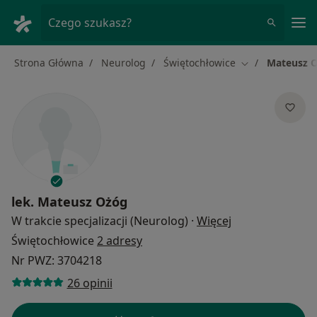
Me
Czego szukasz?
Strona Główna
Neurolog
Świętochłowice
Mateusz 
Zmień miasto
lek.
Mateusz Ożóg
O specjalizacjac
W trakcie specjalizacji (Neurolog)
·
Więcej
Świętochłowice
2 adresy
Nr PWZ: 3704218
26 opinii