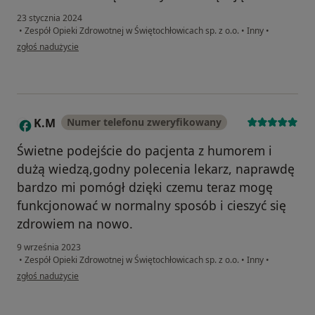
23 stycznia 2024
•
Zespół Opieki Zdrowotnej w Świętochłowicach sp. z o.o.
•
Inny
•
w opinii użytkownika Joachim K
zgłoś nadużycie
K.M
Numer telefonu zweryfikowany
K
Świetne podejście do pacjenta z humorem i
dużą wiedzą,godny polecenia lekarz, naprawdę
bardzo mi pomógł dzięki czemu teraz mogę
funkcjonować w normalny sposób i cieszyć się
zdrowiem na nowo.
9 września 2023
•
Zespół Opieki Zdrowotnej w Świętochłowicach sp. z o.o.
•
Inny
•
w opinii użytkownika K.M
zgłoś nadużycie