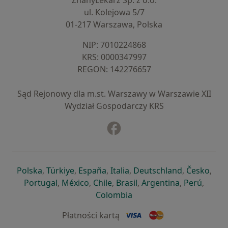
ZnanyLekarz Sp. z o.o.
ul. Kolejowa 5/7
01-217 Warszawa, Polska
NIP: ⁠7010224868
KRS: ⁠0000347997
REGON: ⁠142276657
Sąd Rejonowy dla m.st. Warszawy w Warszawie XII
Wydział Gospodarczy KRS
Facebook
otwiera się w nowej karcie
otwiera się w nowej karcie
otwiera się w nowej karcie
otwiera się w nowej karcie
otwiera się w nowej karci
otwiera się
otwi
Polska
,
Türkiye
,
España
,
Italia
,
Deutschland
,
Česko
,
otwiera się w nowej karcie
otwiera się w nowej karcie
otwiera się w nowej karcie
otwiera się w nowej kar
otwiera się 
otwier
Portugal
,
México
,
Chile
,
Brasil
,
Argentina
,
Perú
,
otwiera się w nowej karc
Colombia
Płatności kartą