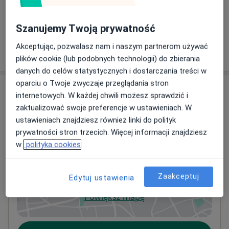
Umów wizytę
200 zł
Szczegóły
Szanujemy Twoją prywatność
Akceptując, pozwalasz nam i naszym partnerom używać
W jaki sposób ustalane są ceny?
plików cookie (lub podobnych technologii) do zbierania
danych do celów statystycznych i dostarczania treści w
oparciu o Twoje zwyczaje przeglądania stron
Adresy (2)
internetowych. W każdej chwili możesz sprawdzić i
zaktualizować swoje preferencje w ustawieniach. W
Adres 1
Adres 2
ustawieniach znajdziesz również linki do polityk
prywatności stron trzecich. Więcej informacji znajdziesz
w
polityka cookies
ClinHouse Centrum Medyczne
Tarnopolska 77,
41-807
Zabrze
Zaakceptuj
Edytuj ustawienia
Powiększ mapę
otwiera się w nowej karcie
Dostępność