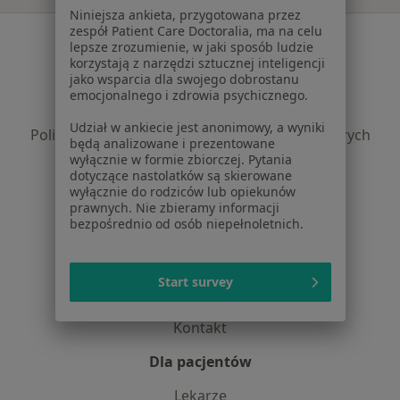
Niniejsza ankieta, przygotowana przez
zespół Patient Care Doctoralia, ma na celu
Serwis
lepsze zrozumienie, w jaki sposób ludzie
korzystają z narzędzi sztucznej inteligencji
Regulamin
jako wsparcia dla swojego dobrostanu
Polityka prywatności pacjentów
emocjonalnego i zdrowia psychicznego.
Polityka prywatności profesjonalistów
Udział w ankiecie jest anonimowy, a wyniki
Polityka prywatności dla profesjonalistów, których
będą analizowane i prezentowane
dane pozyskaliśmy samodzielnie
wyłącznie w formie zbiorczej. Pytania
dotyczące nastolatków są skierowane
Polityka cookies
wyłącznie do rodziców lub opiekunów
Jak działają wyniki wyszukiwania
prawnych. Nie zbieramy informacji
Dostępność
bezpośrednio od osób niepełnoletnich.
O nas
Praca
Rekrutujemy!
Start survey
Partnerzy
Centrum prasowe
Kontakt
Dla pacjentów
Lekarze