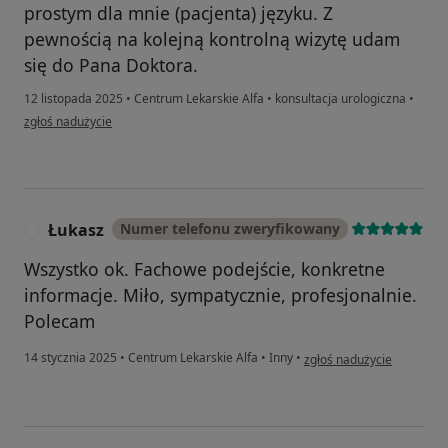
prostym dla mnie (pacjenta) języku. Z
pewnością na kolejną kontrolną wizytę udam
się do Pana Doktora.
12 listopada 2025
•
Centrum Lekarskie Alfa
•
konsultacja urologiczna
•
w opinii użytkownika WF
zgłoś nadużycie
Łukasz
Numer telefonu zweryfikowany
Ł
Wszystko ok. Fachowe podejście, konkretne
informacje. Miło, sympatycznie, profesjonalnie.
Polecam
w opinii użytkownika Łuka
14 stycznia 2025
•
Centrum Lekarskie Alfa
•
Inny
•
zgłoś nadużycie