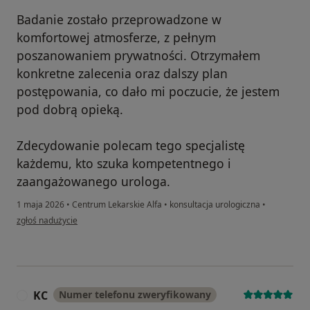
Badanie zostało przeprowadzone w
komfortowej atmosferze, z pełnym
poszanowaniem prywatności. Otrzymałem
konkretne zalecenia oraz dalszy plan
postępowania, co dało mi poczucie, że jestem
pod dobrą opieką.
Zdecydowanie polecam tego specjalistę
każdemu, kto szuka kompetentnego i
zaangażowanego urologa.
1 maja 2026
•
Centrum Lekarskie Alfa
•
konsultacja urologiczna
•
w opinii użytkownika M
zgłoś nadużycie
KC
Numer telefonu zweryfikowany
K