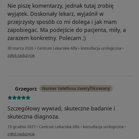
Nie piszę komentarzy, jednak tutaj zrobię
wyjątek. Doskonały lekarz, wyjaśnił w
przejrzysty sposób co mi dolega i jak mam
zapobiegac. Ma podejście do pacjenta, miły, a
zarazem konkretny. Polecam ;)
30 marca 2026
•
Centrum Lekarskie Alfa
•
konsultacja urologiczna
•
w opinii użytkownika KC
zgłoś nadużycie
Grzegorz
Numer telefonu zweryfikowany
G
Szczegółowy wywiad, skuteczne badanie i
skuteczna diagnoza.
19 grudnia 2025
•
Centrum Lekarskie Alfa
•
konsultacja urologiczna
•
w opinii użytkownika Grzegorz
zgłoś nadużycie