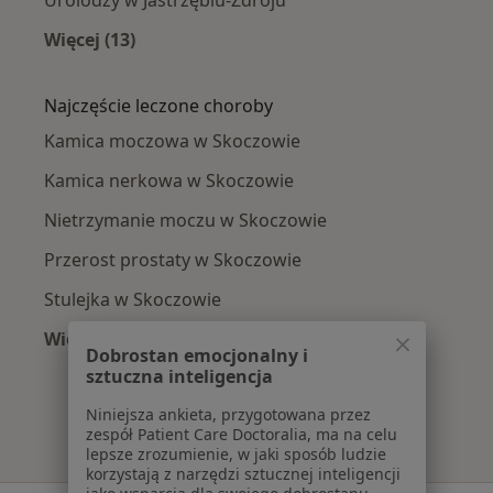
Urolodzy w Jastrzębiu-Zdroju
Więcej (13)
Więcej w kategorii: W pobliżu Skoczowa
Najczęście leczone choroby
Kamica moczowa w Skoczowie
Kamica nerkowa w Skoczowie
Nietrzymanie moczu w Skoczowie
Przerost prostaty w Skoczowie
Stulejka w Skoczowie
Więcej (10)
Dobrostan emocjonalny i
Więcej w kategorii: Najczęście leczone chorob
sztuczna inteligencja
Niniejsza ankieta, przygotowana przez
zespół Patient Care Doctoralia, ma na celu
lepsze zrozumienie, w jaki sposób ludzie
korzystają z narzędzi sztucznej inteligencji