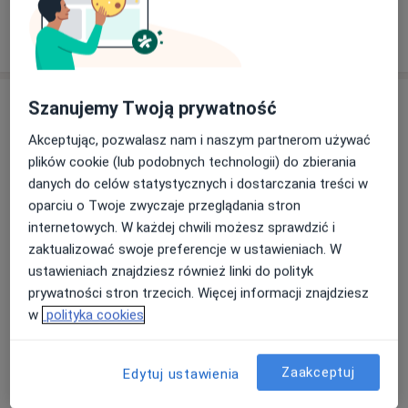
W jaki sposób ustalane są ceny?
Adresy (2)
Szanujemy Twoją prywatność
Akceptując, pozwalasz nam i naszym partnerom używać
Adres 1
Adres 2
plików cookie (lub podobnych technologii) do zbierania
danych do celów statystycznych i dostarczania treści w
oparciu o Twoje zwyczaje przeglądania stron
Centrum Lekarskie Alfa
internetowych. W każdej chwili możesz sprawdzić i
Gustawa Morcinka 16B,
43-430
Skoczów
zaktualizować swoje preferencje w ustawieniach. W
ustawieniach znajdziesz również linki do polityk
prywatności stron trzecich. Więcej informacji znajdziesz
Powiększ mapę
otwiera się w nowej karcie
w
polityka cookies
Dostępność
W tym gabinecie nie można umawiać wizyt przez
internet
Zaakceptuj
Edytuj ustawienia
Co mam zrobić w tej sytuacji?