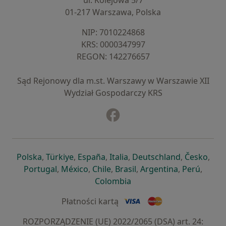
ul. Kolejowa 5/7
01-217 Warszawa, Polska
NIP: ⁠7010224868
KRS: ⁠0000347997
REGON: ⁠142276657
Sąd Rejonowy dla m.st. Warszawy w Warszawie XII
Wydział Gospodarczy KRS
Facebook
otwiera się w nowej karcie
otwiera się w nowej karcie
otwiera się w nowej karcie
otwiera się w nowej karcie
otwiera się w nowej karci
otwiera się
otwi
Polska
,
Türkiye
,
España
,
Italia
,
Deutschland
,
Česko
,
otwiera się w nowej karcie
otwiera się w nowej karcie
otwiera się w nowej karcie
otwiera się w nowej kar
otwiera się 
otwier
Portugal
,
México
,
Chile
,
Brasil
,
Argentina
,
Perú
,
otwiera się w nowej karc
Colombia
Płatności kartą
ROZPORZĄDZENIE (UE) 2022/2065 (DSA) art. 24: