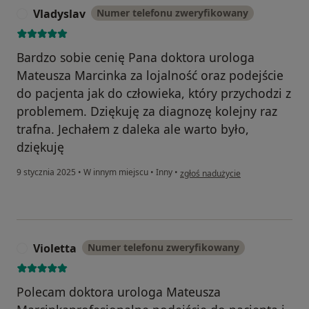
Vladyslav
Numer telefonu zweryfikowany
V
Bardzo sobie cenię Pana doktora urologa
Mateusza Marcinka za lojalność oraz podejście
do pacjenta jak do człowieka, który przychodzi z
problemem. Dziękuję za diagnozę kolejny raz
trafna. Jechałem z daleka ale warto było,
dziękuję
w opinii użytkownika Vladyslav
9 stycznia 2025
•
W innym miejscu
•
Inny
•
zgłoś nadużycie
Violetta
Numer telefonu zweryfikowany
V
Polecam doktora urologa Mateusza