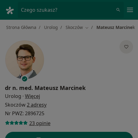
Me
Czego szukasz?
Strona Główna
Urolog
Skoczów
Mateusz Marcinek
Zmień miasto
dr n. med.
Mateusz Marcinek
O specjalizacjach
Urolog
·
Więcej
Skoczów
2 adresy
Nr PWZ: 2896725
23 opinie