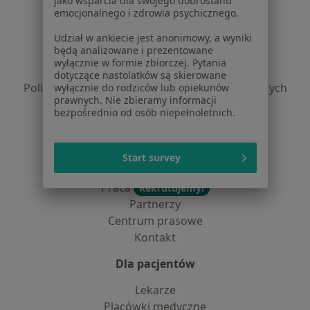
jako wsparcia dla swojego dobrostanu
Serwis
emocjonalnego i zdrowia psychicznego.
Regulamin
Udział w ankiecie jest anonimowy, a wyniki
będą analizowane i prezentowane
Polityka prywatności pacjentów
wyłącznie w formie zbiorczej. Pytania
Polityka prywatności profesjonalistów
dotyczące nastolatków są skierowane
Polityka prywatności dla profesjonalistów, których
wyłącznie do rodziców lub opiekunów
prawnych. Nie zbieramy informacji
dane pozyskaliśmy samodzielnie
bezpośrednio od osób niepełnoletnich.
Polityka cookies
Jak działają wyniki wyszukiwania
Dostępność
Start survey
O nas
Praca
Rekrutujemy!
Partnerzy
Centrum prasowe
Kontakt
Dla pacjentów
Lekarze
Placówki medyczne