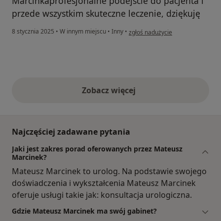
Marcinkaprofesjonalne podejście do pacjenta i
przede wszystkim skuteczne leczenie, dziękuję
w opinii użytkownika Violetta
8 stycznia 2025
•
W innym miejscu
•
Inny
•
zgłoś nadużycie
Zobacz więcej
opinie powyżej
Najczęściej zadawane pytania
Jaki jest zakres porad oferowanych przez Mateusz
Marcinek?
Mateusz Marcinek to urolog. Na podstawie swojego
doświadczenia i wykształcenia Mateusz Marcinek
oferuje usługi takie jak: konsultacja urologiczna.
Gdzie Mateusz Marcinek ma swój gabinet?