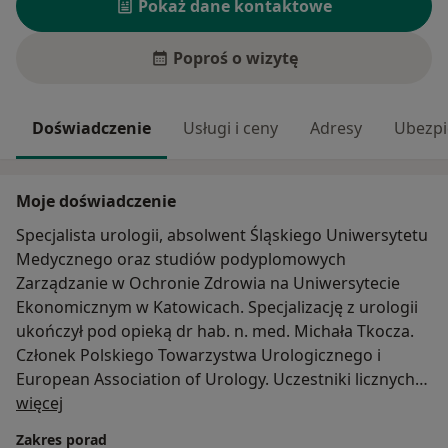
Pokaż dane kontaktowe
Poproś o wizytę
Doświadczenie
Usługi i ceny
Adresy
Ubezpi
Moje doświadczenie
Specjalista urologii, absolwent Śląskiego Uniwersytetu
Medycznego oraz studiów podyplomowych
Zarządzanie w Ochronie Zdrowia na Uniwersytecie
Ekonomicznym w Katowicach. Specjalizację z urologii
ukończył pod opieką dr hab. n. med. Michała Tkocza.
Członek Polskiego Towarzystwa Urologicznego i
European Association of Urology. Uczestniki licznych
O mnie
krajowych oraz zagranicznych kursów, szkoleń i staży.
więcej
Obronił rozprawę doktorską w 2022 r. pod tytułem
Zakres porad