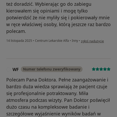
też doradzić. Wybierając go do zabiegu
kierowałem się opiniami i mogę tylko
potwierdzić że nie myliły się i pokierowały mnie
w ręce właściwej osoby, którą jeszcze raz bardzo
polecam.
w opinii użytkownika Da
14 listopada 2025
•
Centrum Lekarskie Alfa
•
Inny
•
zgłoś nadużycie
WF
Numer telefonu zweryfikowany
W
Polecam Pana Doktora. Pełne zaangażowanie i
bardzo duża wiedza sprawiają że pacjent czuje
się profesjonalnie potraktowany. Miła
atmosfera podczas wizyty. Pan Doktor poświęcił
dużo czasu na kompleksowe badanie i
szczegółowe wyjaśnienie wyników badań w