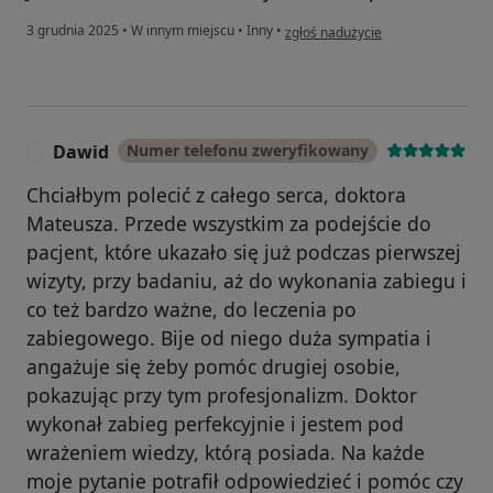
w opinii użytkownika Tomasz Sze
3 grudnia 2025
•
W innym miejscu
•
Inny
•
zgłoś nadużycie
Dawid
Numer telefonu zweryfikowany
D
Chciałbym polecić z całego serca, doktora
Mateusza. Przede wszystkim za podejście do
pacjent, które ukazało się już podczas pierwszej
wizyty, przy badaniu, aż do wykonania zabiegu i
co też bardzo ważne, do leczenia po
zabiegowego. Bije od niego duża sympatia i
angażuje się żeby pomóc drugiej osobie,
pokazując przy tym profesjonalizm. Doktor
wykonał zabieg perfekcyjnie i jestem pod
wrażeniem wiedzy, którą posiada. Na każde
moje pytanie potrafił odpowiedzieć i pomóc czy