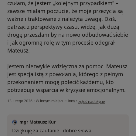
czułam, że jestem „kolejnym przypadkiem” –
zawsze miałam poczucie, że moje przeżycia są
ważne i traktowane z należytą uwagą. Dziś,
patrząc z perspektywy czasu, widzę, jak dużą
drogę przeszłam by na nowo odbudować siebie
i jak ogromną rolę w tym procesie odegrał
Mateusz.
Jestem niezwykle wdzięczna za pomoc. Mateusz
jest specjalistą z powołania, którego z pełnym
przekonaniem mogę polecić każdemu, kto
potrzebuje wsparcia w kryzysie emocjonalnym.
w opinii użytkownika Iwona
13 lutego 2026
•
W innym miejscu
•
Inny
•
zgłoś nadużycie
mgr Mateusz Kur
Dziękuję za zaufanie i dobre słowa.