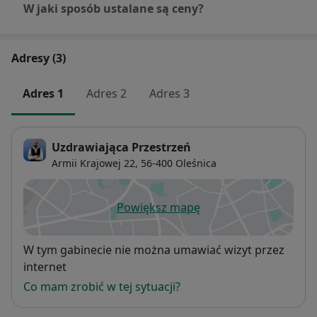
W jaki sposób ustalane są ceny?
Adresy (3)
Adres 1
Adres 2
Adres 3
Uzdrawiająca Przestrzeń
Armii Krajowej 22,
56-400
Oleśnica
Powiększ mapę
otwiera się w nowej karcie
Dostępność
W tym gabinecie nie można umawiać wizyt przez
internet
Co mam zrobić w tej sytuacji?