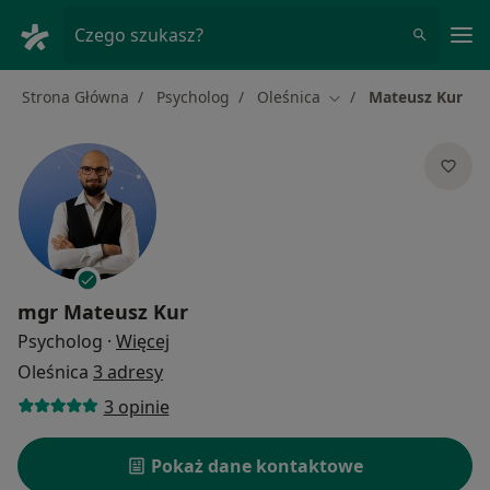
Me
Czego szukasz?
Strona Główna
Psycholog
Oleśnica
Mateusz Kur
Zmień miasto
mgr
Mateusz Kur
O specjalizacjach
Psycholog
·
Więcej
Oleśnica
3 adresy
3 opinie
Pokaż dane kontaktowe