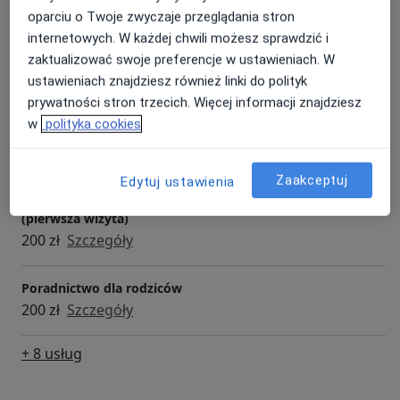
150 zł - 200 zł
Szczegóły
oparciu o Twoje zwyczaje przeglądania stron
internetowych. W każdej chwili możesz sprawdzić i
zaktualizować swoje preferencje w ustawieniach. W
Coaching
ustawieniach znajdziesz również linki do polityk
200 zł
Szczegóły
prywatności stron trzecich. Więcej informacji znajdziesz
w
polityka cookies
Konsultacja online
200 zł
Szczegóły
Zaakceptuj
Edytuj ustawienia
Konsultacja psychologiczna/psychoterapeutyczna
(pierwsza wizyta)
200 zł
Szczegóły
Poradnictwo dla rodziców
200 zł
Szczegóły
+ 8 usług