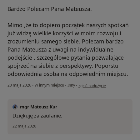
Bardzo Polecam Pana Mateusza.
Mimo ,że to dopiero początek naszych spotkań
już widzę wielkie korzyści w moim rozwoju i
zrozumieniu samego siebie. Polecam bardzo
Pana Mateusza z uwagi na indywidualne
podejście , szczegółowe pytania pozwalające
spojrzeć na siebie z perspektywy. Poporstu
odpowiednia osoba na odpowiednim miejscu.
w opinii użytkownika PK
20 maja 2026
•
W innym miejscu
•
Inny
•
zgłoś nadużycie
mgr Mateusz Kur
Dziękuję za zaufanie.
22 maja 2026