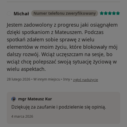
Michał
Numer telefonu zweryfikowany
M
Jestem zadowolony z progresu jaki osiągnąłem
dzięki spotkaniom z Mateuszem. Podczas
spotkań zdałem sobie sprawę z wielu
elementów w moim życiu, które blokowały mój
dalszy rozwój. Wciąż uczęszczam na sesje, bo
wciąż chcę polepszać swoją sytuację życiową w
wielu aspektach.
w opinii użytkownika Michał
28 lutego 2026
•
W innym miejscu
•
Inny
•
zgłoś nadużycie
mgr Mateusz Kur
Dziękuję za zaufanie i podzielenie się opinią.
4 marca 2026