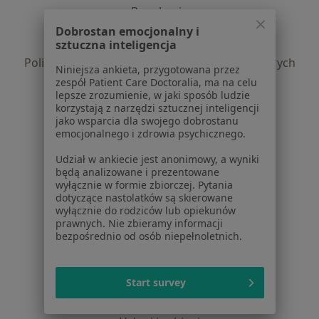
Regulamin
Polityka prywatności pacjentów
Dobrostan emocjonalny i
sztuczna inteligencja
Polityka prywatności profesjonalistów
Polityka prywatności dla profesjonalistów, których
Niniejsza ankieta, przygotowana przez
dane pozyskaliśmy samodzielnie
zespół Patient Care Doctoralia, ma na celu
lepsze zrozumienie, w jaki sposób ludzie
Polityka cookies
korzystają z narzędzi sztucznej inteligencji
Jak działają wyniki wyszukiwania
jako wsparcia dla swojego dobrostanu
Dostępność
emocjonalnego i zdrowia psychicznego.
O nas
Udział w ankiecie jest anonimowy, a wyniki
Praca
Rekrutujemy!
będą analizowane i prezentowane
Partnerzy
wyłącznie w formie zbiorczej. Pytania
dotyczące nastolatków są skierowane
Centrum prasowe
wyłącznie do rodziców lub opiekunów
Kontakt
prawnych. Nie zbieramy informacji
bezpośrednio od osób niepełnoletnich.
Dla pacjentów
Lekarze
Start survey
Placówki medyczne
Pytania i odpowiedzi