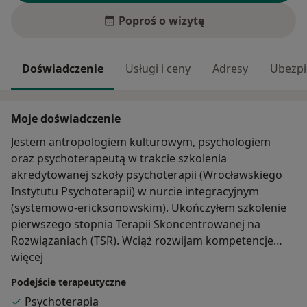
Poproś o wizytę
Doświadczenie
Usługi i ceny
Adresy
Ubezpi
Moje doświadczenie
Jestem antropologiem kulturowym, psychologiem
oraz psychoterapeutą w trakcie szkolenia
akredytowanej szkoły psychoterapii (Wrocławskiego
Instytutu Psychoterapii) w nurcie integracyjnym
(systemowo-ericksonowskim). Ukończyłem szkolenie
pierwszego stopnia Terapii Skoncentrowanej na
Rozwiązaniach (TSR). Wciąż rozwijam kompetencje
O mnie
zawodowe zarówno w ramach pracy własnej jak i
więcej
szkoleń czy warsztatów. Posiadam kilkuletnie
Podejście terapeutyczne
doświadczenie w pracy indywidualnej oraz grupowej w
Psychoterapia
ramach szkoleń oraz warsztatów. Swoją pracę poddaję