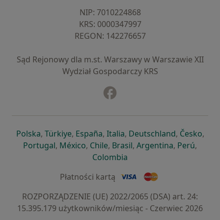
NIP: ⁠7010224868
KRS: ⁠0000347997
REGON: ⁠142276657
Sąd Rejonowy dla m.st. Warszawy w Warszawie XII
Wydział Gospodarczy KRS
Facebook
otwiera się w nowej karcie
otwiera się w nowej karcie
otwiera się w nowej karcie
otwiera się w nowej karcie
otwiera się w nowej karci
otwiera się
otwi
Polska
,
Türkiye
,
España
,
Italia
,
Deutschland
,
Česko
,
otwiera się w nowej karcie
otwiera się w nowej karcie
otwiera się w nowej karcie
otwiera się w nowej kar
otwiera się 
otwier
Portugal
,
México
,
Chile
,
Brasil
,
Argentina
,
Perú
,
otwiera się w nowej karc
Colombia
Płatności kartą
ROZPORZĄDZENIE (UE) 2022/2065 (DSA) art. 24:
15.395.179 użytkowników/miesiąc - Czerwiec 2026