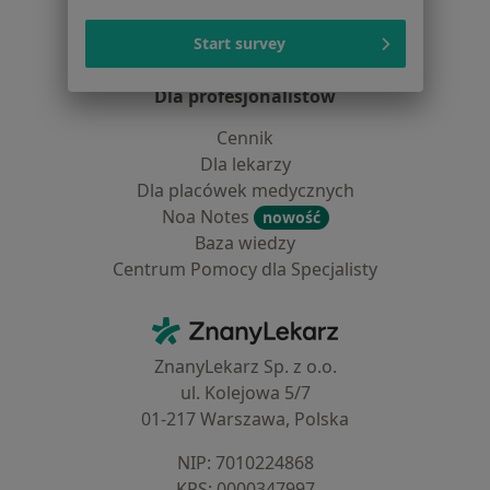
Pomoc
Aplikacje mobilne
Start survey
Blog dla pacjentów
Dla profesjonalistów
Cennik
Dla lekarzy
Dla placówek medycznych
Noa Notes
nowość
Baza wiedzy
Centrum Pomocy dla Specjalisty
Kontakt
ZnanyLekarz - Strona główna
ZnanyLekarz Sp. z o.o.
ul. Kolejowa 5/7
01-217 Warszawa, Polska
NIP: ⁠7010224868
KRS: ⁠0000347997