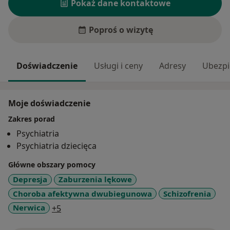
Pokaż dane kontaktowe
Poproś o wizytę
Doświadczenie
Usługi i ceny
Adresy
Ubezpi
Moje doświadczenie
Zakres porad
Psychiatria
Psychiatria dziecięca
Główne obszary pomocy
Depresja
Zaburzenia lękowe
Choroba afektywna dwubiegunowa
Schizofrenia
a11y_sr_more_diseases
Nerwica
+5