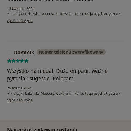
13 kwietnia 2024
•
Praktyka Lekarska Mateusz Klukowski
•
konsultacja psychiatryczna
•
w opinii użytkownika Ewelina
zgłoś nadużycie
Dominik
Numer telefonu zweryfikowany
D
Wszystko na medal. Dużo empatii. Ważne
pytania i sugestie. Polecam!
29 marca 2024
•
Praktyka Lekarska Mateusz Klukowski
•
konsultacja psychiatryczna
•
w opinii użytkownika Dominik
zgłoś nadużycie
Najczęściej zadawane pytania