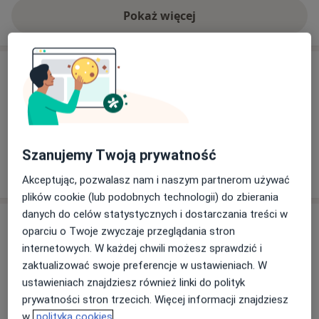
Pokaż więcej
o doświadczeniu
Usługi i ceny
Konsultacja psychiatryczna
Szczegóły
Szanujemy Twoją prywatność
W jaki sposób ustalane są ceny?
Akceptując, pozwalasz nam i naszym partnerom używać
plików cookie (lub podobnych technologii) do zbierania
danych do celów statystycznych i dostarczania treści w
Adresy (3)
oparciu o Twoje zwyczaje przeglądania stron
internetowych. W każdej chwili możesz sprawdzić i
Adres 1
Adres 2
Adres 3
zaktualizować swoje preferencje w ustawieniach. W
ustawieniach znajdziesz również linki do polityk
prywatności stron trzecich. Więcej informacji znajdziesz
Gabinet
w
polityka cookies