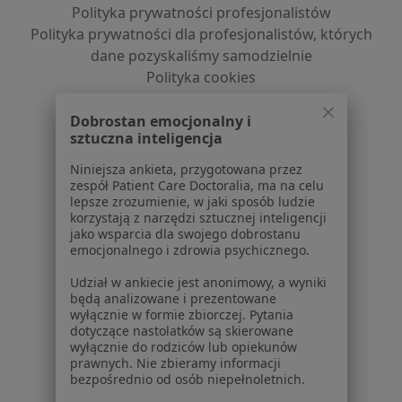
Polityka prywatności profesjonalistów
Polityka prywatności dla profesjonalistów, których
dane pozyskaliśmy samodzielnie
Polityka cookies
Jak działają wyniki wyszukiwania
Dostępność
Dobrostan emocjonalny i
sztuczna inteligencja
O nas
Praca
Rekrutujemy!
Niniejsza ankieta, przygotowana przez
Partnerzy
zespół Patient Care Doctoralia, ma na celu
lepsze zrozumienie, w jaki sposób ludzie
Centrum prasowe
korzystają z narzędzi sztucznej inteligencji
Kontakt
jako wsparcia dla swojego dobrostanu
emocjonalnego i zdrowia psychicznego.
Dla pacjentów
Udział w ankiecie jest anonimowy, a wyniki
Lekarze
będą analizowane i prezentowane
wyłącznie w formie zbiorczej. Pytania
Placówki medyczne
dotyczące nastolatków są skierowane
Pytania i odpowiedzi
wyłącznie do rodziców lub opiekunów
Usługi i zabiegi
prawnych. Nie zbieramy informacji
bezpośrednio od osób niepełnoletnich.
Choroby