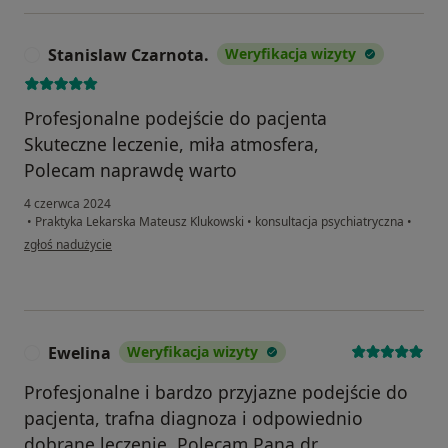
Stanislaw Czarnota.
Weryfikacja wizyty
S
Profesjonalne podejście do pacjenta
Skuteczne leczenie, miła atmosfera,
Polecam naprawdę warto
4 czerwca 2024
•
Praktyka Lekarska Mateusz Klukowski
•
konsultacja psychiatryczna
•
w opinii użytkownika Stanislaw Czarnota.
zgłoś nadużycie
Ewelina
Weryfikacja wizyty
E
Profesjonalne i bardzo przyjazne podejście do
pacjenta, trafna diagnoza i odpowiednio
dobrane leczenie. Polecam Pana dr.