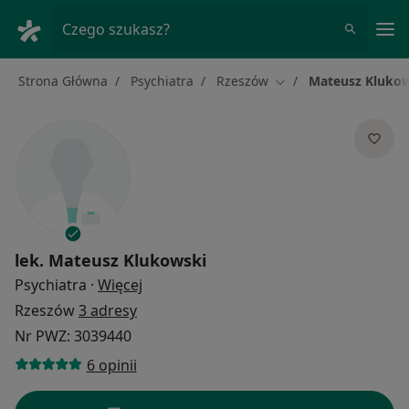
Me
Czego szukasz?
Strona Główna
Psychiatra
Rzeszów
Mateusz Kluko
Zmień miasto
lek.
Mateusz Klukowski
O specjalizacjach
Psychiatra
·
Więcej
Rzeszów
3 adresy
Nr PWZ: 3039440
6 opinii