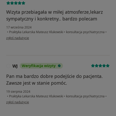
Wizyta przebiagała w miłej atmosferze,lekarz
sympatyczny i konkretny.. bardzo polecam
17 września 2024
•
Praktyka Lekarska Mateusz Klukowski
•
konsultacja psychiatryczna
•
w opinii użytkownika Agnieszka
zgłoś nadużycie
WJ
Weryfikacja wizyty
W
Pan ma bardzo dobre podejście do pacjenta.
Zawsze jest w stanie pomóc.
19 sierpnia 2024
•
Praktyka Lekarska Mateusz Klukowski
•
konsultacja psychiatryczna
•
w opinii użytkownika WJ
zgłoś nadużycie