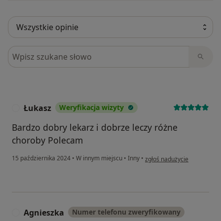
Szukaj w opiniach
Łukasz
Weryfikacja wizyty
Ł
Bardzo dobry lekarz i dobrze leczy różne
choroby Polecam
w opinii użytkownika Łukasz
15 października 2024
•
W innym miejscu
•
Inny
•
zgłoś nadużycie
Agnieszka
Numer telefonu zweryfikowany
A