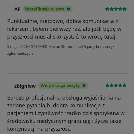
AF
Weryfikacja wizyty
A
Punktualnie, rzeczowo, dobra komunikacja z
lekarzem, byłem pierwszy raz, ale jeśli będę w
przyszłości musiał skorzystać, to wrócę tutaj.
5 maja 2026
•
STERMED Marcin Sternicki
•
USG jamy brzusznej
•
w opinii użytkownika AF
zgłoś nadużycie
zbigniew
Weryfikacja wizyty
Z
Bardzo profesjonalna obsługa wyjaśnienia na
zadane pytania,b. dobra komunikacja z
pacjentem i życzliwość rzadko dziś spotykana w
środowisku medycznym gratuluję i życzę takiej
kontynuacji na przyszłość.