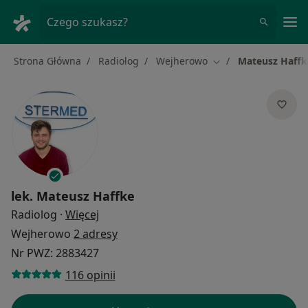
Me
Czego szukasz?
Strona Główna
Radiolog
Wejherowo
Mateusz Haffk
Zmień miasto
lek.
Mateusz Haffke
O specjalizacjach
Radiolog
·
Więcej
Wejherowo
2 adresy
Nr PWZ: 2883427
116 opinii