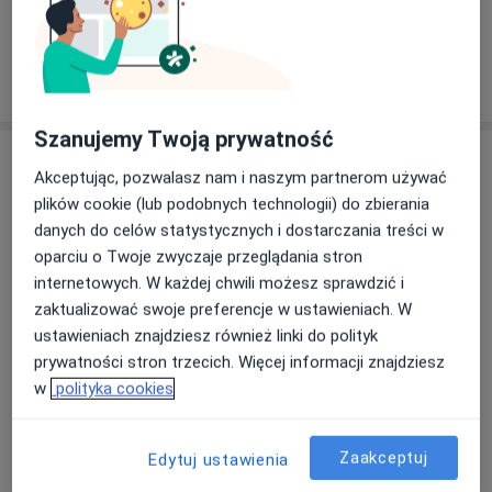
Zobacz galerię (7)
Pokaż więcej
o doświadczeniu
Szanujemy Twoją prywatność
Usługi i ceny
Akceptując, pozwalasz nam i naszym partnerom używać
plików cookie (lub podobnych technologii) do zbierania
USG / doppler tętnic szyjnych
Umów wizytę
danych do celów statystycznych i dostarczania treści w
300 zł
Szczegóły
oparciu o Twoje zwyczaje przeglądania stron
internetowych. W każdej chwili możesz sprawdzić i
USG doppler kończyn dolnych - 1
zaktualizować swoje preferencje w ustawieniach. W
noga
Umów wizytę
ustawieniach znajdziesz również linki do polityk
280 zł
Szczegóły
prywatności stron trzecich. Więcej informacji znajdziesz
w
polityka cookies
USG jamy brzusznej
Umów wizytę
240 zł - 250 zł
Szczegóły
Zaakceptuj
Edytuj ustawienia