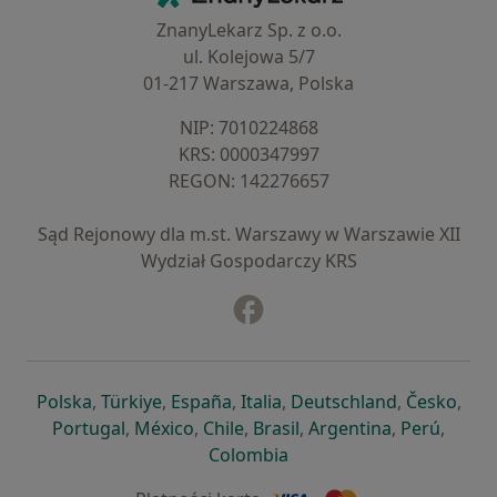
ZnanyLekarz Sp. z o.o.
ul. Kolejowa 5/7
01-217 Warszawa, Polska
NIP: ⁠7010224868
KRS: ⁠0000347997
REGON: ⁠142276657
Sąd Rejonowy dla m.st. Warszawy w Warszawie XII
Wydział Gospodarczy KRS
Facebook
otwiera się w nowej karcie
otwiera się w nowej karcie
otwiera się w nowej karcie
otwiera się w nowej karcie
otwiera się w nowej karci
otwiera się
otwi
Polska
,
Türkiye
,
España
,
Italia
,
Deutschland
,
Česko
,
otwiera się w nowej karcie
otwiera się w nowej karcie
otwiera się w nowej karcie
otwiera się w nowej kar
otwiera się 
otwier
Portugal
,
México
,
Chile
,
Brasil
,
Argentina
,
Perú
,
otwiera się w nowej karc
Colombia