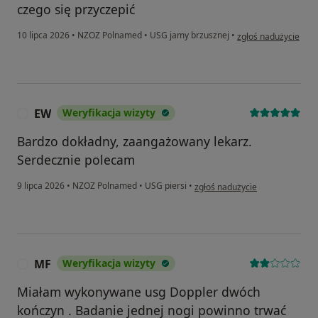
czego się przyczepić
w opinii użytkownik
10 lipca 2026
•
NZOZ Polnamed
•
USG jamy brzusznej
•
zgłoś nadużycie
EW
Weryfikacja wizyty
E
Bardzo dokładny, zaangażowany lekarz.
Serdecznie polecam
w opinii użytkownika EW
9 lipca 2026
•
NZOZ Polnamed
•
USG piersi
•
zgłoś nadużycie
MF
Weryfikacja wizyty
M
Miałam wykonywane usg Doppler dwóch
kończyn . Badanie jednej nogi powinno trwać