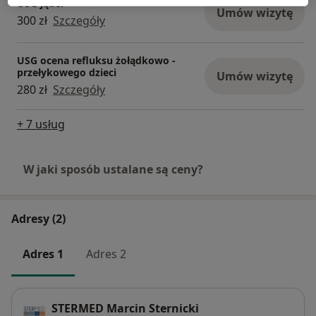
USG jąder
Umów wizytę
300 zł
Szczegóły
USG ocena refluksu żołądkowo -
przełykowego dzieci
Umów wizytę
280 zł
Szczegóły
+ 7 usług
W jaki sposób ustalane są ceny?
Adresy (2)
Adres 1
Adres 2
STERMED Marcin Sternicki