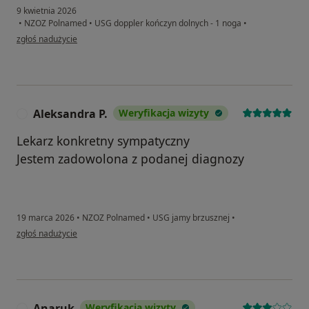
9 kwietnia 2026
•
NZOZ Polnamed
•
USG doppler kończyn dolnych - 1 noga
•
w opinii użytkownika zbigniew
zgłoś nadużycie
Aleksandra P.
Weryfikacja wizyty
A
Lekarz konkretny sympatyczny
Jestem zadowolona z podanej diagnozy
19 marca 2026
•
NZOZ Polnamed
•
USG jamy brzusznej
•
w opinii użytkownika Aleksandra P.
zgłoś nadużycie
Anaruk
Weryfikacja wizyty
A