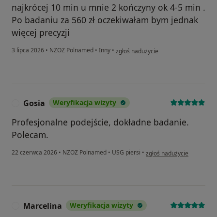
najkrócej 10 min u mnie 2 kończyny ok 4-5 min .
Po badaniu za 560 zł oczekiwałam bym jednak
więcej precyzji
w opinii użytkownika MF
3 lipca 2026
•
NZOZ Polnamed
•
Inny
•
zgłoś nadużycie
Gosia
Weryfikacja wizyty
G
Profesjonalne podejście, dokładne badanie.
Polecam.
w opinii użytkownika Gosia
22 czerwca 2026
•
NZOZ Polnamed
•
USG piersi
•
zgłoś nadużycie
Marcelina
Weryfikacja wizyty
M