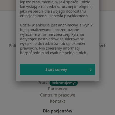
lepsze zrozumienie, w jaki sposób ludzie
korzystają z narzędzi sztucznej inteligencji
jako wsparcia dla swojego dobrostanu
emocjonalnego i zdrowia psychicznego.
Serwis
Udział w ankiecie jest anonimowy, a wyniki
Regulamin
będą analizowane i prezentowane
Polityka prywatności pacjentów
wyłącznie w formie zbiorczej. Pytania
dotyczące nastolatków są skierowane
Polityka prywatności profesjonalistów
wyłącznie do rodziców lub opiekunów
Polityka prywatności dla profesjonalistów, których
prawnych. Nie zbieramy informacji
dane pozyskaliśmy samodzielnie
bezpośrednio od osób niepełnoletnich.
Polityka cookies
Jak działają wyniki wyszukiwania
Start survey
Dostępność
O nas
Praca
Rekrutujemy!
Partnerzy
Centrum prasowe
Kontakt
Dla pacjentów