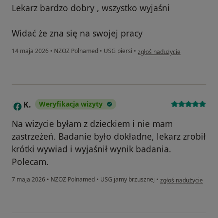
Lekarz bardzo dobry , wszystko wyjaśni
Widać że zna się na swojej pracy
w opinii użytkownika Marceli
14 maja 2026
•
NZOZ Polnamed
•
USG piersi
•
zgłoś nadużycie
K.
Weryfikacja wizyty
K
Na wizycie byłam z dzieckiem i nie mam
zastrzeżeń. Badanie było dokładne, lekarz zrobił
krótki wywiad i wyjaśnił wynik badania.
Polecam.
w opinii użytkownika 
7 maja 2026
•
NZOZ Polnamed
•
USG jamy brzusznej
•
zgłoś nadużycie