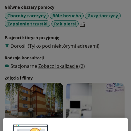
Główne obszary pomocy
Choroby tarczycy
Bóle brzucha
Guzy tarczycy
a11y_sr_more_disea
Zapalenie trzustki
Rak piersi
+5
Pacjenci których przyjmuję
Dorośli (Tylko pod niektórymi adresami)
Rodzaje konsultacji
Stacjonarne
Zobacz lokalizacje (2)
Zdjęcia i filmy