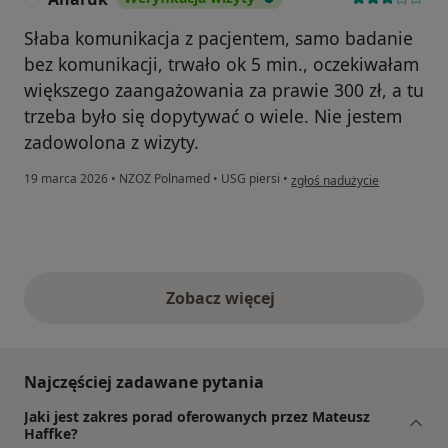
Słaba komunikacja z pacjentem, samo badanie
bez komunikacji, trwało ok 5 min., oczekiwałam
większego zaangażowania za prawie 300 zł, a tu
trzeba było się dopytywać o wiele. Nie jestem
zadowolona z wizyty.
w opinii użytkownika Anaruk
19 marca 2026
•
NZOZ Polnamed
•
USG piersi
•
zgłoś nadużycie
Zobacz więcej
opinie powyżej
Najczęściej zadawane pytania
Jaki jest zakres porad oferowanych przez Mateusz
Haffke?