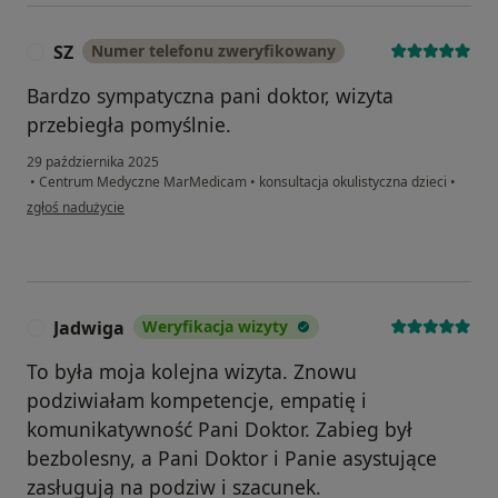
SZ
Numer telefonu zweryfikowany
S
Bardzo sympatyczna pani doktor, wizyta
przebiegła pomyślnie.
29 października 2025
•
Centrum Medyczne MarMedicam
•
konsultacja okulistyczna dzieci
•
w opinii użytkownika SZ
zgłoś nadużycie
Jadwiga
Weryfikacja wizyty
J
To była moja kolejna wizyta. Znowu
podziwiałam kompetencje, empatię i
komunikatywność Pani Doktor. Zabieg był
bezbolesny, a Pani Doktor i Panie asystujące
zasługują na podziw i szacunek.