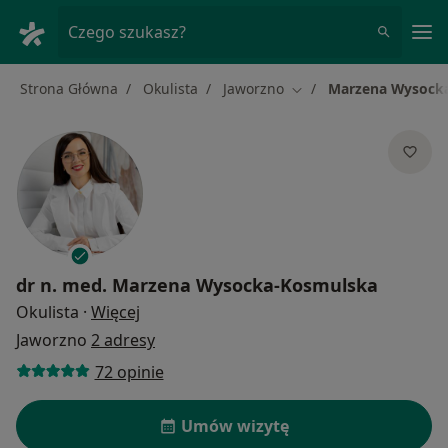
Me
Czego szukasz?
Strona Główna
Okulista
Jaworzno
Marzena Wysock
Zmień miasto
dr n. med.
Marzena Wysocka-Kosmulska
O specjalizacjach
Okulista
·
Więcej
Jaworzno
2 adresy
72 opinie
Umów wizytę