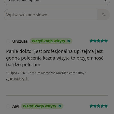
Szukaj w opiniach
Urszula
Weryfikacja wizyty
U
Panie doktor jest profesjonalna uprzejma jest
godna polecenia każda wizyta to przyjemność
bardzo polecam
19 lipca 2026
•
Centrum Medyczne MarMedicam
•
Inny
•
w opinii użytkownika Urszula
zgłoś nadużycie
AM
Weryfikacja wizyty
A