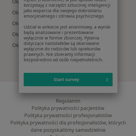
Okuliści z Allianz w Jaworznie
korzystają z narzędzi sztucznej inteligencji
jako wsparcia dla swojego dobrostanu
Okuliści z PZU Zdrowie w Jaworznie
emocjonalnego i zdrowia psychicznego.
Okuliści z Medicover w Jaworznie
Udział w ankiecie jest anonimowy, a wyniki
będą analizowane i prezentowane
Okuliści z Medica Polska w Jaworznie
wyłącznie w formie zbiorczej. Pytania
dotyczące nastolatków są skierowane
Okuliści z LUX MED w Jaworznie
wyłącznie do rodziców lub opiekunów
prawnych. Nie zbieramy informacji
bezpośrednio od osób niepełnoletnich.
Start survey
Serwis
Regulamin
Polityka prywatności pacjentów
Polityka prywatności profesjonalistów
Polityka prywatności dla profesjonalistów, których
dane pozyskaliśmy samodzielnie