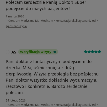
Polecam serdecznie Panią Doktor! Super
podejście do małych pacjentów !
7 marca 2026
•
Centrum Medyczne MarMedicam
•
konsultacja okulistyczna dzieci
•
w opinii użytkownika AM
zgłoś nadużycie
AS
Weryfikacja wizyty
A
Pani doktor z fantastycznym podejściem do
dziecka. Miła, uśmiechnięta z dużą
cierpliwością. Wizyta przebiegła bez pośpiechu,
Pani doktor wszystko dokładnie wytłumaczyła,
rzeczowo i konkretnie. Bardzo serdecznie
polecam.
24 lutego 2026
•
Centrum Medyczne MarMedicam
•
konsultacja okulistyczna dzieci
•