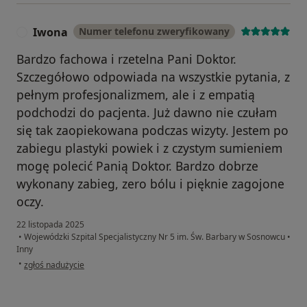
Iwona
Numer telefonu zweryfikowany
I
Bardzo fachowa i rzetelna Pani Doktor.
Szczegółowo odpowiada na wszystkie pytania, z
pełnym profesjonalizmem, ale i z empatią
podchodzi do pacjenta. Już dawno nie czułam
się tak zaopiekowana podczas wizyty. Jestem po
zabiegu plastyki powiek i z czystym sumieniem
mogę polecić Panią Doktor. Bardzo dobrze
wykonany zabieg, zero bólu i pięknie zagojone
oczy.
22 listopada 2025
•
Wojewódzki Szpital Specjalistyczny Nr 5 im. Św. Barbary w Sosnowcu
•
Inny
w opinii użytkownika Iwona
•
zgłoś nadużycie