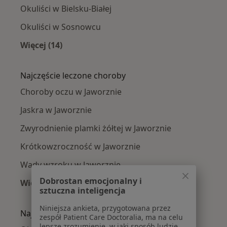
Okuliści w Bielsku-Białej
Okuliści w Sosnowcu
Więcej (14)
Więcej w kategorii: W pobliżu Jaworzna
Najczęście leczone choroby
Choroby oczu w Jaworznie
Jaskra w Jaworznie
Zwyrodnienie plamki żółtej w Jaworznie
Krótkowzroczność w Jaworznie
Wady wzroku w Jaworznie
Dobrostan emocjonalny i
Więcej (15)
sztuczna inteligencja
Więcej w kategorii: Najczęście leczone chorob
Niniejsza ankieta, przygotowana przez
Najpopularniejsze ubezpieczenia
zespół Patient Care Doctoralia, ma na celu
lepsze zrozumienie, w jaki sposób ludzie