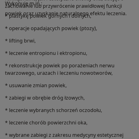
Wykonuję m.in.:
zachowanie lub przywrócenie prawidłowej funkcji
powiek oraz uzyskanie naturalnego efektu leczenia.
* plastykę powiek górnych i dolnych,
* operacje opadających powiek (ptozy),
* lifting brwi,
* leczenie entropionu i ektropionu,
* rekonstrukcje powiek po porażeniach nerwu
twarzowego, urazach i leczeniu nowotworów,
* usuwanie zmian powiek,
* zabiegi w obrębie dróg łzowych,
* leczenie wybranych schorzeń oczodołu,
* leczenie chorób powierzchni oka,
* ⁠wybrane zabiegi z zakresu medycyny estetycznej