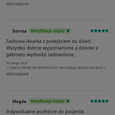
w opinii użytkownika AS
zgłoś nadużycie
Dorota
Weryfikacja wizyty
D
Fachowa lekarka z podejściem do dzieci.
Wszystko dobrze wyjasnianione a dziecko z
gabinetu wychodzi zadowolone.
10 lutego 2026
•
Centrum Medyczne MarMedicam
•
konsultacja okulistyczna dzieci
•
w opinii użytkownika Dorota
zgłoś nadużycie
Magda
Weryfikacja wizyty
M
Indywidualne podejście do pacjenta,