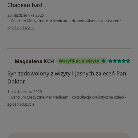
Chapeau bas!
28 października 2025
•
Centrum Medyczne MarMedicam
•
drobne zabiegi okulistyczne
•
w opinii użytkownika Jadwiga
zgłoś nadużycie
Magdalena KCH
Weryfikacja wizyty
M
Syn zadowolony z wizyty i jasnych zaleceń Pani
Doktor.
1 października 2025
•
Centrum Medyczne MarMedicam
•
konsultacja okulistyczna dzieci
•
w opinii użytkownika Magdalena KCH
zgłoś nadużycie