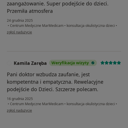
zaangażowanie. Super podejście do dzieci.
Przemiła atmosfera
24 grudnia 2025
•
Centrum Medyczne MarMedicam
•
konsultacja okulistyczna dzieci
•
w opinii użytkownika Magda
zgłoś nadużycie
Kamila Zaręba
Weryfikacja wizyty
K
Pani doktor wzbudza zaufanie, jest
kompetentna i empatyczna. Rewelacyjne
podejście do Dzieci. Szczerze polecam.
16 grudnia 2025
•
Centrum Medyczne MarMedicam
•
konsultacja okulistyczna dzieci
•
w opinii użytkownika Kamila Zaręba
zgłoś nadużycie