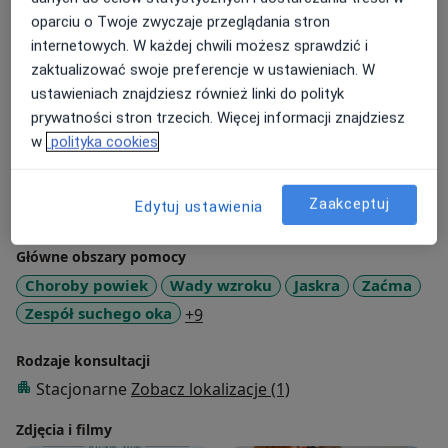
uzyskania naturalnych efektów leczenia. Moim celem
oparciu o Twoje zwyczaje przeglądania stron
jest nie tylko poprawa wyglądu okolicy oka, ale przede
internetowych. W każdej chwili możesz sprawdzić i
wszystkim zachowanie lub przywrócenie prawidłowej
zaktualizować swoje preferencje w ustawieniach. W
funkcji powiek i komfortu narządu wzroku. Każdego
ustawieniach znajdziesz również linki do polityk
pacjenta traktuję indywidualnie, dobierając metodę
prywatności stron trzecich. Więcej informacji znajdziesz
leczenia do jego potrzeb i oczekiwań.
w
polityka cookies
O mnie
więcej
Zakres porad
Zaakceptuj
Edytuj ustawienia
Okulistyka
Główne obszary pomocy
Choroby powiek
Wady wzroku
Jaskra
Zaćma
a11y_sr_more_diseases
Zespół suchego oka
+9
Rodzaje konsultacji
Stacjonarne
Zobacz lokalizacje (1)
Zdjęcia i filmy