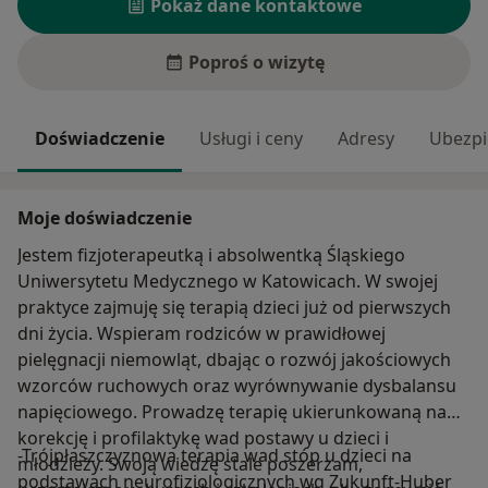
Pokaż dane kontaktowe
Poproś o wizytę
Doświadczenie
Usługi i ceny
Adresy
Ubezpi
Moje doświadczenie
Jestem fizjoterapeutką i absolwentką Śląskiego
Uniwersytetu Medycznego w Katowicach. W swojej
praktyce zajmuję się terapią dzieci już od pierwszych
dni życia. Wspieram rodziców w prawidłowej
pielęgnacji niemowląt, dbając o rozwój jakościowych
wzorców ruchowych oraz wyrównywanie dysbalansu
napięciowego. Prowadzę terapię ukierunkowaną na
korekcję i profilaktykę wad postawy u dzieci i
-Trójpłaszczyznowa terapia wad stóp u dzieci na
młodzieży. Swoją wiedzę stale poszerzam,
podstawach neurofizjologicznych wg Zukunft-Huber