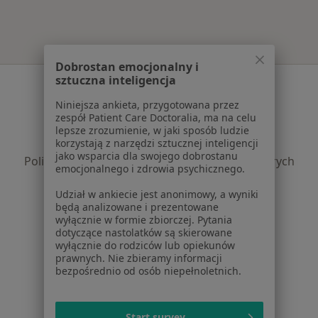
Dobrostan emocjonalny i
sztuczna inteligencja
Serwis
Niniejsza ankieta, przygotowana przez
Regulamin
zespół Patient Care Doctoralia, ma na celu
Polityka prywatności pacjentów
lepsze zrozumienie, w jaki sposób ludzie
Polityka prywatności profesjonalistów
korzystają z narzędzi sztucznej inteligencji
jako wsparcia dla swojego dobrostanu
Polityka prywatności dla profesjonalistów, których
emocjonalnego i zdrowia psychicznego.
dane pozyskaliśmy samodzielnie
Polityka cookies
Udział w ankiecie jest anonimowy, a wyniki
będą analizowane i prezentowane
Jak działają wyniki wyszukiwania
wyłącznie w formie zbiorczej. Pytania
Dostępność
dotyczące nastolatków są skierowane
O nas
wyłącznie do rodziców lub opiekunów
prawnych. Nie zbieramy informacji
Praca
Rekrutujemy!
bezpośrednio od osób niepełnoletnich.
Partnerzy
Centrum prasowe
Kontakt
Start survey