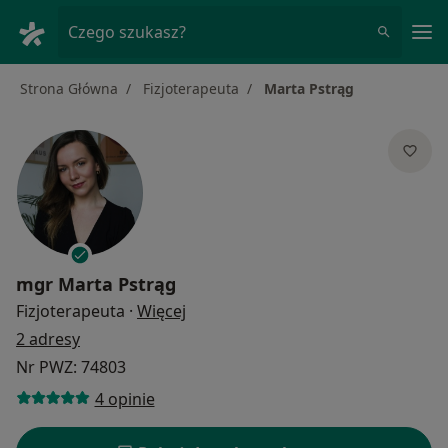
Me
Czego szukasz?
Strona Główna
Fizjoterapeuta
Marta Pstrąg
mgr
Marta Pstrąg
O specjalizacjach
Fizjoterapeuta
·
Więcej
2 adresy
Nr PWZ: 74803
4 opinie