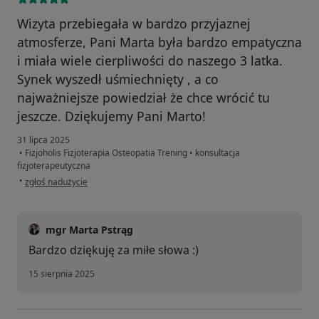
Wizyta przebiegała w bardzo przyjaznej
atmosferze, Pani Marta była bardzo empatyczna
i miała wiele cierpliwości do naszego 3 latka.
Synek wyszedł uśmiechnięty , a co
najważniejsze powiedział że chce wrócić tu
jeszcze. Dziękujemy Pani Marto!
31 lipca 2025
•
Fizjoholis Fizjoterapia Osteopatia Trening
•
konsultacja
fizjoterapeutyczna
w opinii użytkownika Pacjent
•
zgłoś nadużycie
mgr Marta Pstrąg
Bardzo dziękuję za miłe słowa :)
15 sierpnia 2025