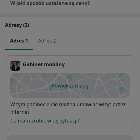
W jaki sposób ustalane są ceny?
Adresy (2)
Adres 1
Adres 2
Gabinet mobilny
Powiększ mapę
otwiera się w nowej karcie
Dostępność
W tym gabinecie nie można umawiać wizyt przez
internet
Co mam zrobić w tej sytuacji?