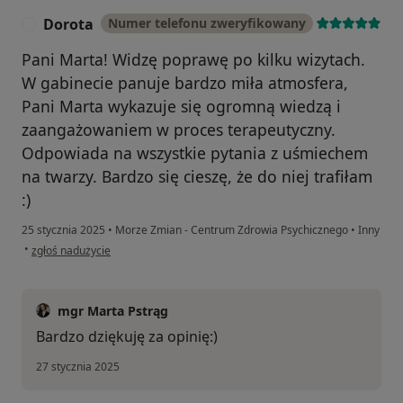
Dorota
Numer telefonu zweryfikowany
D
Pani Marta! Widzę poprawę po kilku wizytach.
W gabinecie panuje bardzo miła atmosfera,
Pani Marta wykazuje się ogromną wiedzą i
zaangażowaniem w proces terapeutyczny.
Odpowiada na wszystkie pytania z uśmiechem
na twarzy. Bardzo się cieszę, że do niej trafiłam
:)
25 stycznia 2025
•
Morze Zmian - Centrum Zdrowia Psychicznego
•
Inny
w opinii użytkownika Dorota
•
zgłoś nadużycie
mgr Marta Pstrąg
Bardzo dziękuję za opinię:)
27 stycznia 2025