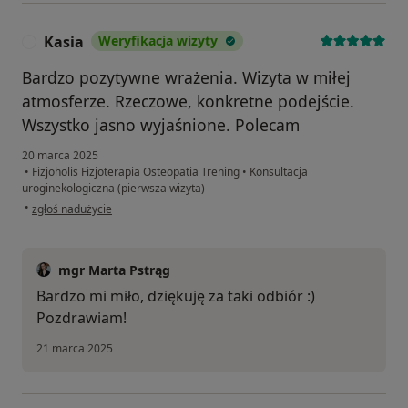
Kasia
Weryfikacja wizyty
K
Bardzo pozytywne wrażenia. Wizyta w miłej
atmosferze. Rzeczowe, konkretne podejście.
Wszystko jasno wyjaśnione. Polecam
20 marca 2025
•
Fizjoholis Fizjoterapia Osteopatia Trening
•
Konsultacja
uroginekologiczna (pierwsza wizyta)
w opinii użytkownika Kasia
•
zgłoś nadużycie
mgr Marta Pstrąg
Bardzo mi miło, dziękuję za taki odbiór :)
Pozdrawiam!
21 marca 2025