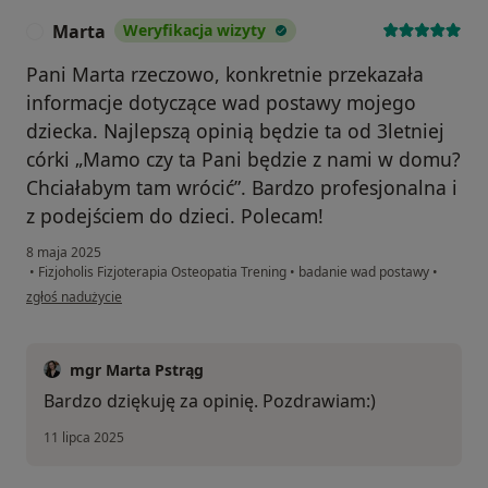
Marta
Weryfikacja wizyty
M
Pani Marta rzeczowo, konkretnie przekazała
informacje dotyczące wad postawy mojego
dziecka. Najlepszą opinią będzie ta od 3letniej
córki „Mamo czy ta Pani będzie z nami w domu?
Chciałabym tam wrócić”. Bardzo profesjonalna i
z podejściem do dzieci. Polecam!
8 maja 2025
•
Fizjoholis Fizjoterapia Osteopatia Trening
•
badanie wad postawy
•
w opinii użytkownika Marta
zgłoś nadużycie
mgr Marta Pstrąg
Bardzo dziękuję za opinię. Pozdrawiam:)
11 lipca 2025