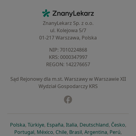
Kontakt
ZnanyLekarz - Strona główna
ZnanyLekarz Sp. z o.o.
ul. Kolejowa 5/7
01-217 Warszawa, Polska
NIP: ⁠7010224868
KRS: ⁠0000347997
REGON: ⁠142276657
Sąd Rejonowy dla m.st. Warszawy w Warszawie XII
Wydział Gospodarczy KRS
Facebook
otwiera się w nowej karcie
otwiera się w nowej karcie
otwiera się w nowej karcie
otwiera się w nowej karcie
otwiera się w nowej karci
otwiera się
otwi
Polska
,
Türkiye
,
España
,
Italia
,
Deutschland
,
Česko
,
otwiera się w nowej karcie
otwiera się w nowej karcie
otwiera się w nowej karcie
otwiera się w nowej kar
otwiera się 
otwier
Portugal
,
México
,
Chile
,
Brasil
,
Argentina
,
Perú
,