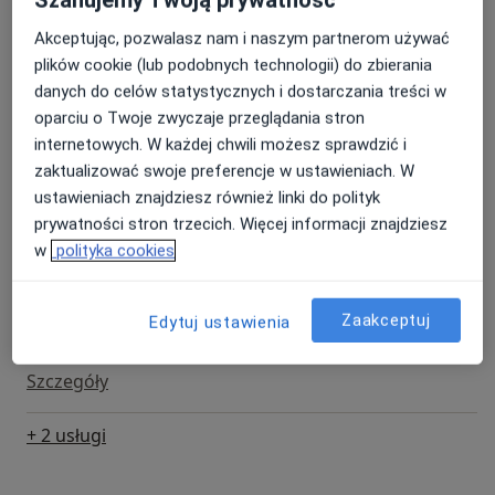
Konsultacja fizjoterapeutyczna
Szczegóły
Akceptując, pozwalasz nam i naszym partnerom używać
plików cookie (lub podobnych technologii) do zbierania
danych do celów statystycznych i dostarczania treści w
Konsultacja fizjoterapeutyczna (kolejna wizyta)
oparciu o Twoje zwyczaje przeglądania stron
Szczegóły
internetowych. W każdej chwili możesz sprawdzić i
zaktualizować swoje preferencje w ustawieniach. W
Fizjoterapia uroginekologiczna
ustawieniach znajdziesz również linki do polityk
Szczegóły
prywatności stron trzecich. Więcej informacji znajdziesz
w
polityka cookies
Masaż tkanek głębokich
Szczegóły
Zaakceptuj
Edytuj ustawienia
Terapia blizn
Szczegóły
+ 2 usługi