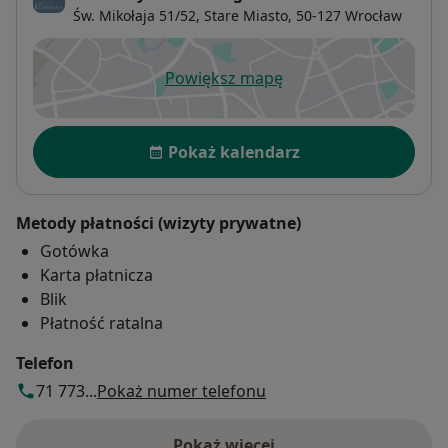
Św. Mikołaja 51/52,
Stare Miasto
, 50-127
Wrocław
Powiększ mapę
otwiera się w nowej karcie
Dostępność
Pokaż kalendarz
Metody płatności (wizyty prywatne)
Gotówka
Karta płatnicza
Blik
Płatność ratalna
Telefon
71 773...
Pokaż numer telefonu
Pokaż więcej