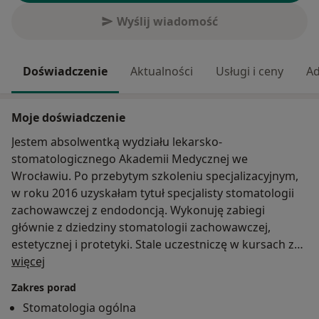
Wyślij wiadomość
Doświadczenie
Aktualności
Usługi i ceny
Ad
Moje doświadczenie
Jestem absolwentką wydziału lekarsko-
stomatologicznego Akademii Medycznej we
Wrocławiu. Po przebytym szkoleniu specjalizacyjnym,
w roku 2016 uzyskałam tytuł specjalisty stomatologii
zachowawczej z endodoncją. Wykonuję zabiegi
głównie z dziedziny stomatologii zachowawczej,
estetycznej i protetyki. Stale uczestniczę w kursach z
O mnie
zakresu stomatologii estetycznej oraz z komunikacji z
więcej
Pacjentami.
Zakres porad
Dbam o zdrowe uśmiechy moich pacjentów. Uważam,
Stomatologia ogólna
że najważniejsze jest kompleksowe podejście do