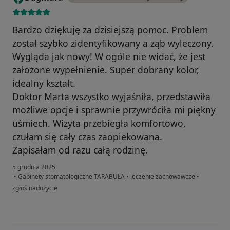
Bardzo dziękuję za dzisiejszą pomoc. Problem
został szybko zidentyfikowany a ząb wyleczony.
Wygląda jak nowy! W ogóle nie widać, że jest
założone wypełnienie. Super dobrany kolor,
idealny kształt.
Doktor Marta wszystko wyjaśniła, przedstawiła
możliwe opcje i sprawnie przywróciła mi piękny
uśmiech. Wizyta przebiegła komfortowo,
czułam się cały czas zaopiekowana.
Zapisałam od razu całą rodzinę.
5 grudnia 2025
•
Gabinety stomatologiczne TARABUŁA
•
leczenie zachowawcze
•
w opinii użytkownika Dagmara
zgłoś nadużycie