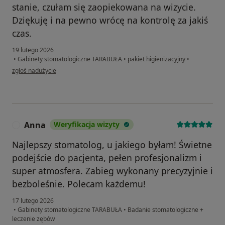
stanie, czułam się zaopiekowana na wizycie.
Dziękuję i na pewno wrócę na kontrolę za jakiś
czas.
19 lutego 2026
•
Gabinety stomatologiczne TARABUŁA
•
pakiet higienizacyjny
•
w opinii użytkownika Marzena
zgłoś nadużycie
Anna
Weryfikacja wizyty
A
Najlepszy stomatolog, u jakiego byłam! Świetne
podejście do pacjenta, pełen profesjonalizm i
super atmosfera. Zabieg wykonany precyzyjnie i
bezboleśnie. Polecam każdemu!
17 lutego 2026
•
Gabinety stomatologiczne TARABUŁA
•
Badanie stomatologiczne +
leczenie zębów