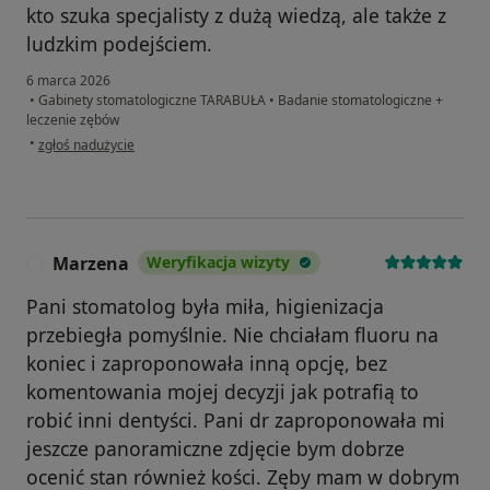
kto szuka specjalisty z dużą wiedzą, ale także z
ludzkim podejściem.
6 marca 2026
•
Gabinety stomatologiczne TARABUŁA
•
Badanie stomatologiczne +
leczenie zębów
w opinii użytkownika Renata
•
zgłoś nadużycie
Marzena
Weryfikacja wizyty
M
Pani stomatolog była miła, higienizacja
przebiegła pomyślnie. Nie chciałam fluoru na
koniec i zaproponowała inną opcję, bez
komentowania mojej decyzji jak potrafią to
robić inni dentyści. Pani dr zaproponowała mi
jeszcze panoramiczne zdjęcie bym dobrze
ocenić stan również kości. Zęby mam w dobrym