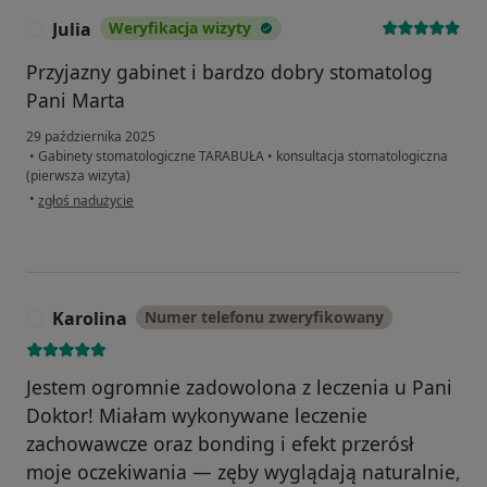
Julia
Weryfikacja wizyty
J
Przyjazny gabinet i bardzo dobry stomatolog
Pani Marta
29 października 2025
•
Gabinety stomatologiczne TARABUŁA
•
konsultacja stomatologiczna
(pierwsza wizyta)
w opinii użytkownika Julia
•
zgłoś nadużycie
Karolina
Numer telefonu zweryfikowany
K
Jestem ogromnie zadowolona z leczenia u Pani
Doktor! Miałam wykonywane leczenie
zachowawcze oraz bonding i efekt przerósł
moje oczekiwania — zęby wyglądają naturalnie,