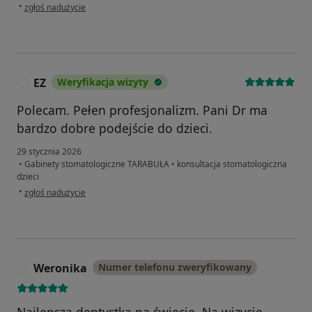
w opinii użytkownika Anna
•
zgłoś nadużycie
EZ
Weryfikacja wizyty
E
Polecam. Pełen profesjonalizm. Pani Dr ma
bardzo dobre podejście do dzieci.
29 stycznia 2026
•
Gabinety stomatologiczne TARABUŁA
•
konsultacja stomatologiczna
dzieci
w opinii użytkownika EZ
•
zgłoś nadużycie
Weronika
Numer telefonu zweryfikowany
W
Najlepsza dentystka na świecie. Na wizycie