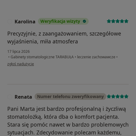
Karolina
Weryfikacja wizyty
K
Precyzyjnie, z zaangażowaniem, szczegółowe
wyjaśnienia, miła atmosfera
17 lipca 2026
•
Gabinety stomatologiczne TARABUŁA
•
leczenie zachowawcze
•
w opinii użytkownika Karolina
zgłoś nadużycie
Renata
Numer telefonu zweryfikowany
R
Pani Marta jest bardzo profesjonalną i życzliwą
stomatolożką, która dba o komfort pacjenta.
Stara się pomóc nawet w bardzo problemowych
sytuacjach. Zdecydowanie polecam każdemu,