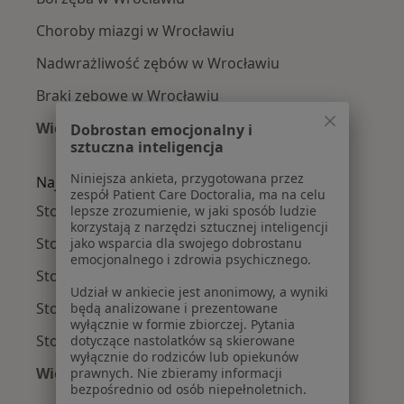
Choroby miazgi w Wrocławiu
Nadwrażliwość zębów w Wrocławiu
Braki zębowe w Wrocławiu
Więcej (15)
Dobrostan emocjonalny i
sztuczna inteligencja
Więcej w kategorii: Najczęście leczone chorob
Niniejsza ankieta, przygotowana przez
Najpopularniejsze ubezpieczenia
zespół Patient Care Doctoralia, ma na celu
Stomatolodzy z Allianz w Wrocławiu
lepsze zrozumienie, w jaki sposób ludzie
korzystają z narzędzi sztucznej inteligencji
Stomatolodzy z NFZ w Wrocławiu
jako wsparcia dla swojego dobrostanu
emocjonalnego i zdrowia psychicznego.
Stomatolodzy z Medicover w Wrocławiu
Udział w ankiecie jest anonimowy, a wyniki
Stomatolodzy z INTER Polska w Wrocławiu
będą analizowane i prezentowane
wyłącznie w formie zbiorczej. Pytania
Stomatolodzy z Compensa w Wrocławiu
dotyczące nastolatków są skierowane
wyłącznie do rodziców lub opiekunów
Więcej (1)
prawnych. Nie zbieramy informacji
bezpośrednio od osób niepełnoletnich.
Więcej w kategorii: Najpopularniejsze ubezpie