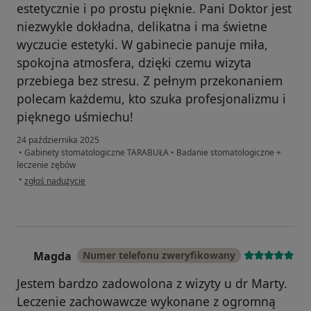
estetycznie i po prostu pięknie. Pani Doktor jest
niezwykle dokładna, delikatna i ma świetne
wyczucie estetyki. W gabinecie panuje miła,
spokojna atmosfera, dzięki czemu wizyta
przebiega bez stresu. Z pełnym przekonaniem
polecam każdemu, kto szuka profesjonalizmu i
pięknego uśmiechu!
24 października 2025
•
Gabinety stomatologiczne TARABUŁA
•
Badanie stomatologiczne +
leczenie zębów
w opinii użytkownika Karolina
•
zgłoś nadużycie
Magda
Numer telefonu zweryfikowany
M
Jestem bardzo zadowolona z wizyty u dr Marty.
Leczenie zachowawcze wykonane z ogromną