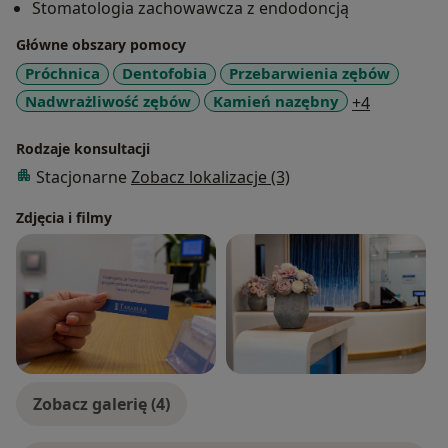
Stomatologia zachowawcza z endodoncją
leczenia oraz zapewnienie pacjentom komfortu
podczas wizyty.
Główne obszary pomocy
Wykonuje zabiegi z zakresu stomatologii
Próchnica
Dentofobia
Przebarwienia zębów
zachowawczej, stomatologii estetycznej, protetyki,
a11y_sr_m
Nadwrażliwość zębów
Kamień nazębny
+4
stomatologii dziecięcej oraz profilaktyki.
Rodzaje konsultacji
Stacjonarne
Zobacz lokalizacje (3)
Zdjęcia i filmy
Zobacz galerię (4)