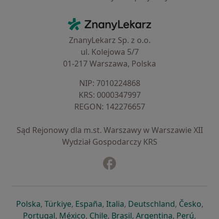
Kontakt
ZnanyLekarz - Strona główna
ZnanyLekarz Sp. z o.o.
ul. Kolejowa 5/7
01-217 Warszawa, Polska
NIP: ⁠7010224868
KRS: ⁠0000347997
REGON: ⁠142276657
Sąd Rejonowy dla m.st. Warszawy w Warszawie XII
Wydział Gospodarczy KRS
Facebook
otwiera się w nowej karcie
otwiera się w nowej karcie
otwiera się w nowej karcie
otwiera się w nowej karcie
otwiera się w nowej karci
otwiera się
otwi
Polska
,
Türkiye
,
España
,
Italia
,
Deutschland
,
Česko
,
otwiera się w nowej karcie
otwiera się w nowej karcie
otwiera się w nowej karcie
otwiera się w nowej kar
otwiera się 
otwier
Portugal
,
México
,
Chile
,
Brasil
,
Argentina
,
Perú
,