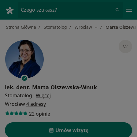
Me
Czego szukasz?
Strona Główna
Stomatolog
Wrocław
Marta Olszew
Zmień miasto
lek. dent.
Marta Olszewska-Wnuk
O specjalizacjach
Stomatolog
·
Więcej
Wrocław
4 adresy
22 opinie
Umów wizytę