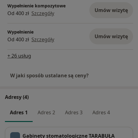
Stomatologicznej w naszych gabinetach
Wypełnienie kompozytowe
Umów wizytę
wykonywane są zabiegi profilaktyczne, leczenie
Od 400 zł
Szczegóły
zachowawcze, leczenie protetyczne,
ortodontyczne, pełna i bezpieczna procedura
Wypełnienie
leczenia kanałowego pod mikroskopem, leczenie
Umów wizytę
Od 400 zł
Szczegóły
chirurgiczne i implantologiczne.
Nasi dentyści działając zgodnie z tym systemem
+ 26 usług
stosują najnowocześniejsze metody leczenia,
mając na względzie zarówno bezpieczeństwo jak i
W jaki sposób ustalane są ceny?
komfort Pacjentów.
Adresy (4)
Adres 1
Adres 2
Adres 3
Adres 4
Gabinety stomatologiczne TARABUŁA