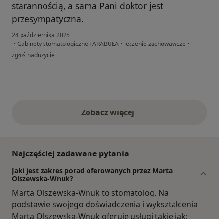
starannością, a sama Pani doktor jest
przesympatyczna.
24 października 2025
•
Gabinety stomatologiczne TARABUŁA
•
leczenie zachowawcze
•
w opinii użytkownika Magda
zgłoś nadużycie
Zobacz więcej
opinie powyżej
Najczęściej zadawane pytania
Jaki jest zakres porad oferowanych przez Marta
Olszewska-Wnuk?
Marta Olszewska-Wnuk to stomatolog. Na
podstawie swojego doświadczenia i wykształcenia
Marta Olszewska-Wnuk oferuje usługi takie jak: