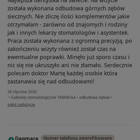
została wykonana odbudowa górnych zębów
siecznych. Nie zliczę ilości komplementów jakie
otrzymałam - zarówno od znajomych i rodziny
jak i innych lekarzy stomatologów i asystentek.
Praca została wykonana z ogromną precyzją, po
zakończeniu wizyty również został czas na
ewentualne poprawki. Minęło już sporo czasu i
nic się nie ukruszyło ani nie złamało. Serdecznie
polecam doktor Martę każdej osobie która
zastanawia się nad odbudowami!
26 stycznia 2026
•
Gabinety stomatologiczne TARABUŁA
•
odbudowa zębów
•
w opinii użytkownika Weronika
zgłoś nadużycie
Dagmara
Numer telefonu zweryfikowany
D