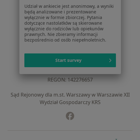
Baza wiedzy
Udział w ankiecie jest anonimowy, a wyniki
Centrum Pomocy dla Specjalisty
będą analizowane i prezentowane
wyłącznie w formie zbiorczej. Pytania
Kontakt
dotyczące nastolatków są skierowane
ZnanyLekarz - Strona główna
wyłącznie do rodziców lub opiekunów
prawnych. Nie zbieramy informacji
ZnanyLekarz Sp. z o.o.
bezpośrednio od osób niepełnoletnich.
ul. Kolejowa 5/7
01-217 Warszawa, Polska
Start survey
NIP: ⁠7010224868
KRS: ⁠0000347997
REGON: ⁠142276657
Sąd Rejonowy dla m.st. Warszawy w Warszawie XII
Wydział Gospodarczy KRS
Facebook
otwiera się w nowej karcie