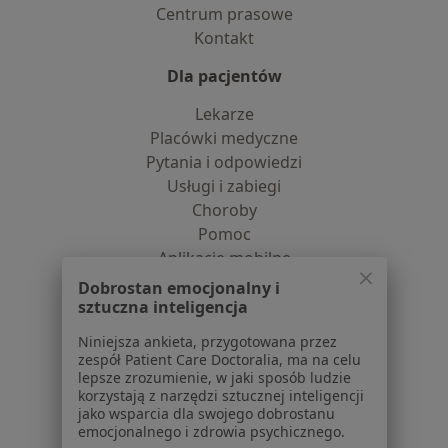
Centrum prasowe
Kontakt
Dla pacjentów
Lekarze
Placówki medyczne
Pytania i odpowiedzi
Usługi i zabiegi
Choroby
Pomoc
Aplikacje mobilne
Blog dla pacjentów
Dobrostan emocjonalny i
sztuczna inteligencja
Dla profesjonalistów
Niniejsza ankieta, przygotowana przez
Cennik
zespół Patient Care Doctoralia, ma na celu
lepsze zrozumienie, w jaki sposób ludzie
Dla lekarzy
korzystają z narzędzi sztucznej inteligencji
Dla placówek medycznych
jako wsparcia dla swojego dobrostanu
Noa Notes
nowość
emocjonalnego i zdrowia psychicznego.