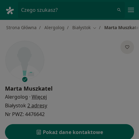
Me
Czego szukasz?
Strona Główna
Alergolog
Białystok
Marta Muszkate
Zmień miasto
Marta Muszkatel
O specjalizacjach
Alergolog
·
Więcej
Białystok
2 adresy
Nr PWZ: 4476642
Pokaż dane kontaktowe