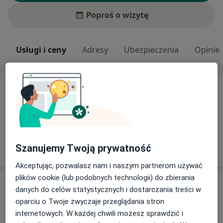
Poproś o wizytę
Usługi i ceny
Adresy
Ubezpieczenia
Opinie
Usługi i ceny
Brak informacji o usługach i cenach
Ten lekarz nie dodał jeszcze informacji o usługach i
cenach.
Szanujemy Twoją prywatność
Akceptując, pozwalasz nam i naszym partnerom używać
plików cookie (lub podobnych technologii) do zbierania
Adresy (2)
danych do celów statystycznych i dostarczania treści w
oparciu o Twoje zwyczaje przeglądania stron
Adres 1
Adres 2
internetowych. W każdej chwili możesz sprawdzić i