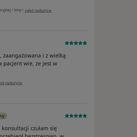
w opinii użytkownika Sylwia
kcyjnej
•
Inny
•
zgłoś nadużycie
, zaangażowana i z wielką
pacjent wie, ze jest w
opinii użytkownika Anna
łoś nadużycie
ny
konsultacji czułam się
przebiegł bezstresowo, w