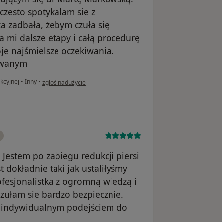
czesto spotykalam sie z
 zadbała, żebym czuła się
 mi dalsze etapy i całą procedurę
oje najśmielsze oczekiwania.
owanym
w opinii użytkownika Justyna
ukcyjnej
•
Inny
•
zgłoś nadużycie
Jestem po zabiegu redukcji piersi
t dokładnie taki jak ustaliłyśmy
ofesjonalistka z ogromną wiedzą i
czułam sie bardzo bezpiecznie.
 i indywidualnym podejściem do