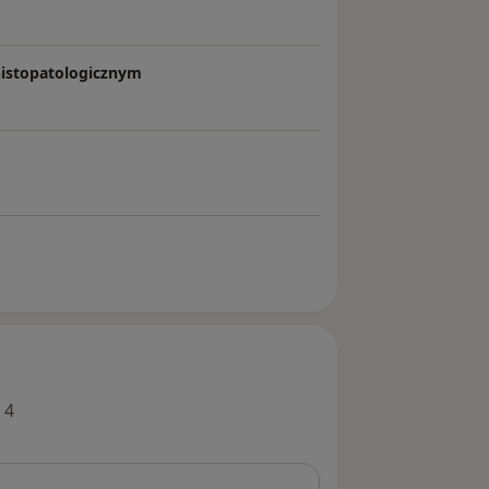
histopatologicznym
 4