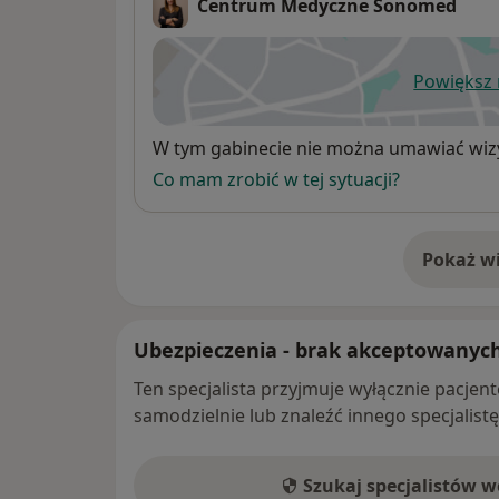
Centrum Medyczne Sonomed
Powiększ
ot
Dostępność
W tym gabinecie nie można umawiać wizy
Co mam zrobić w tej sytuacji?
Pokaż wi
o 
Ubezpieczenia - brak akceptowanyc
Ten specjalista przyjmuje wyłącznie pacje
samodzielnie lub znaleźć innego specjalist
Szukaj specjalistów 