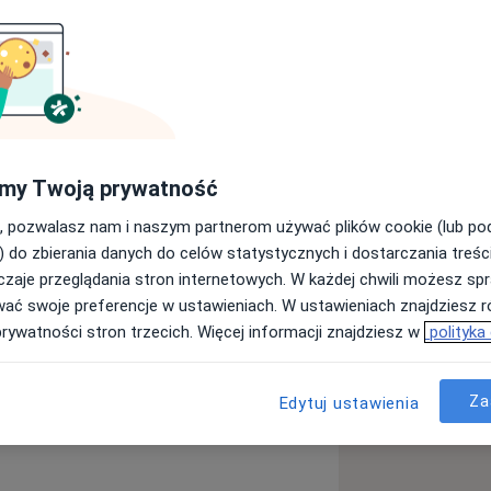
ukończyła na Pomorskim Uniwersytecie
 zdobyła w 2019 roku. Szkolenie
odniopomorskim
gii Plastycznej w Gryficach. Od 2020r
my Twoją prywatność
t w Klinice Chirurgii Plastycznej
o Uniwersytetu Medycznego. Dr
, pozwalasz nam i naszym partnerom używać plików cookie (lub p
naukowych oraz uczestnikiem i
) do zbierania danych do celów statystycznych i dostarczania treśc
zaje przeglądania stron internetowych. W każdej chwili możesz spr
h kursach i stażach. Jest członkiem
wać swoje preferencje w ustawieniach. W ustawieniach znajdziesz ró
, Rekonstrukcyjnej i Estetycznej oraz
prywatności stron trzecich. Więcej informacji znajdziesz w
polityka
ęcej
doświadczeniu
Za
Edytuj ustawienia