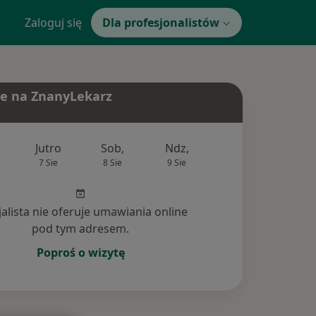
Zaloguj się
Dla profesjonalistów
e na ZnanyLekarz
Jutro
Sob,
Ndz,
Pon,
Wt,
7 Sie
8 Sie
9 Sie
10 Sie
11 Si
jalista nie oferuje umawiania online
pod tym adresem.
Poproś o wizytę