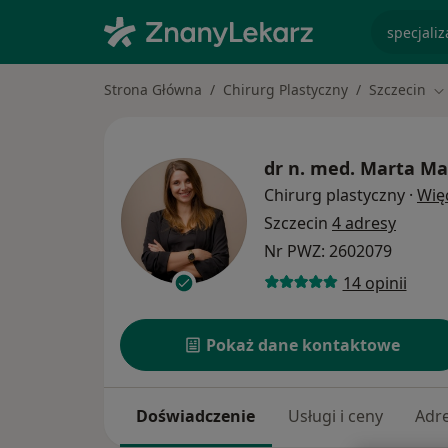
specjaliz
Strona Główna
Chirurg Plastyczny
Szczecin
Zm
dr n. med.
Marta Ma
Chirurg plastyczny
·
Wię
Szczecin
4 adresy
Nr PWZ: 2602079
14 opinii
Pokaż dane kontaktowe
Doświadczenie
Usługi i ceny
Adr