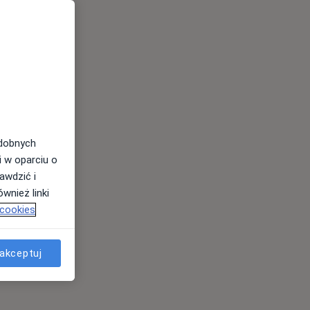
odobnych
i w oparciu o
awdzić i
wnież linki
 cookies
akceptuj