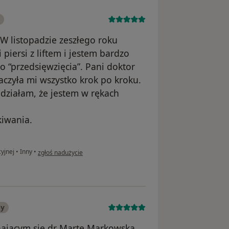
 listopadzie zeszłego roku
iersi z liftem i jestem bardzo
o “przedsięwzięcia”. Pani doktor
aczyła mi wszystko krok po kroku.
działam, że jestem w rękach
kiwania.
w opinii użytkownika Ania B
cyjnej
•
Inny
•
zgłoś nadużycie
ny
hającym się dr Martę Markowską.