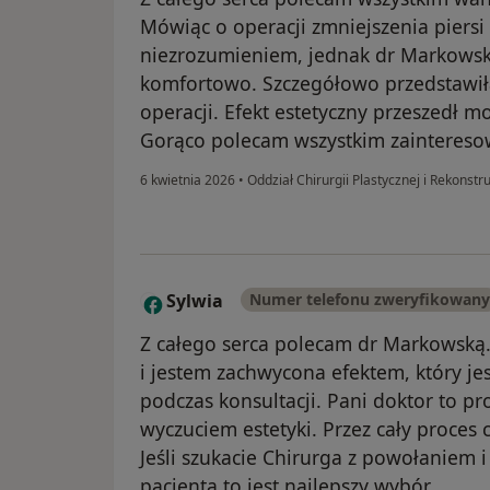
Mówiąc o operacji zmniejszenia piersi 
niezrozumieniem, jednak dr Markowska
komfortowo. Szczegółowo przedstawiła
operacji. Efekt estetyczny przeszedł m
Gorąco polecam wszystkim zainteres
6 kwietnia 2026
•
Oddział Chirurgii Plastycznej i Rekonstr
Sylwia
Numer telefonu zweryfikowany
S
Z całego serca polecam dr Markowską. 
i jestem zachwycona efektem, który jes
podczas konsultacji. Pani doktor to pr
wyczuciem estetyki. Przez cały proces 
Jeśli szukacie Chirurga z powołaniem
pacjenta to jest najlepszy wybór.