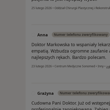
25 lutego 2026
•
Oddział Chirurgii Plastycznej i Rekonstru
Anna
Numer telefonu zweryfikowany
A
Doktor Markowska to wspaniały lekarz
empatią. Wzbudza ogromne zaufanie a 
najlepszych rękach. Bardzo polecam.
w 
23 lutego 2026
•
Centrum Medyczne Sonomed
•
Inny
•
zg
Grażyna
Numer telefonu zweryfikowa
G
Cudowna Pani Doktor. Już od wstępnej 
profesjonalnie zaopiekowana. Zabieg 