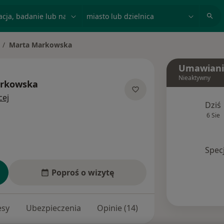
acja, badanie lub nazwisko
miasto lub dzielnica
Marta Markowska
ień miasto
Umawiani
Nieaktywny
rkowska
O specjalizacjach
cej
Dziś
6 Sie
Spec
Poproś o wizytę
esy
Ubezpieczenia
Opinie (14)