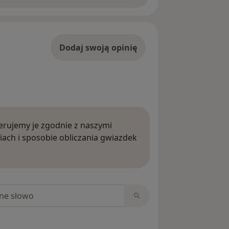
Dodaj swoją opinię
rujemy je zgodnie z naszymi
iach i sposobie obliczania gwiazdek
ięcej o opiniach
niach