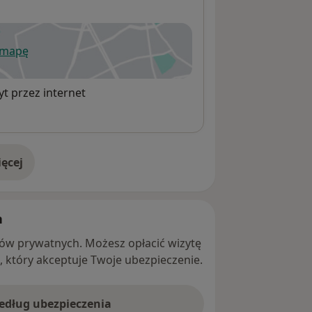
 mapę
wiera się w nowej karcie
t przez internet
ęcej
adresie
h
ntów prywatnych. Możesz opłacić wizytę
ę, który akceptuje Twoje ubezpieczenie.
według ubezpieczenia