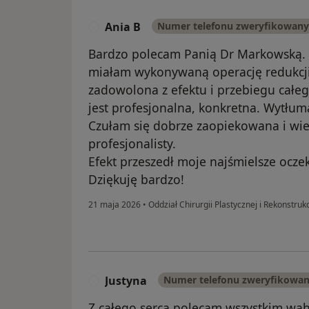
Ania B
Numer telefonu zweryfikowany
A
Bardzo polecam Panią Dr Markowską. W
miałam wykonywaną operację redukcji p
zadowolona z efektu i przebiegu całeg
jest profesjonalna, konkretna. Wytłum
Czułam się dobrze zaopiekowana i wie
profesjonalisty.
Efekt przeszedł moje najśmielsze ocze
Dziękuję bardzo!
21 maja 2026
•
Oddział Chirurgii Plastycznej i Rekonstruk
Justyna
Numer telefonu zweryfikowa
J
Z całego serca polecam wszystkim wa