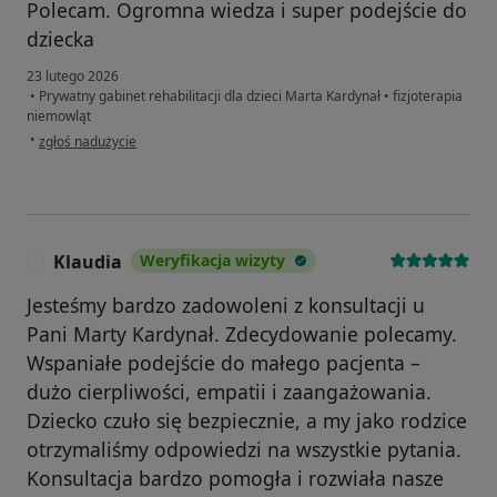
Polecam. Ogromna wiedza i super podejście do
dziecka
23 lutego 2026
•
Prywatny gabinet rehabilitacji dla dzieci Marta Kardynał
•
fizjoterapia
niemowląt
w opinii użytkownika Gs
•
zgłoś nadużycie
Klaudia
Weryfikacja wizyty
K
Jesteśmy bardzo zadowoleni z konsultacji u
Pani Marty Kardynał. Zdecydowanie polecamy.
Wspaniałe podejście do małego pacjenta –
dużo cierpliwości, empatii i zaangażowania.
Dziecko czuło się bezpiecznie, a my jako rodzice
otrzymaliśmy odpowiedzi na wszystkie pytania.
Konsultacja bardzo pomogła i rozwiała nasze