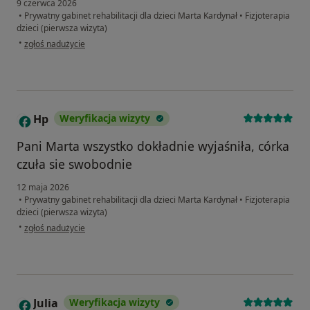
9 czerwca 2026
•
Prywatny gabinet rehabilitacji dla dzieci Marta Kardynał
•
Fizjoterapia
dzieci (pierwsza wizyta)
w opinii użytkownika Marta
•
zgłoś nadużycie
Hp
Weryfikacja wizyty
H
Pani Marta wszystko dokładnie wyjaśniła, córka
czuła sie swobodnie
12 maja 2026
•
Prywatny gabinet rehabilitacji dla dzieci Marta Kardynał
•
Fizjoterapia
dzieci (pierwsza wizyta)
w opinii użytkownika Hp
•
zgłoś nadużycie
Julia
Weryfikacja wizyty
J