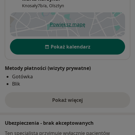
Knosały7b/a,
Olsztyn
Powiększ mapę
otwiera się w nowej karcie
Dostępność
Pokaż kalendarz
Metody płatności (wizyty prywatne)
Gotówka
Blik
Pokaż więcej
o adresie
Ubezpieczenia - brak akceptowanych
Ten specjalista przyjmuje wyłącznie pacjentów