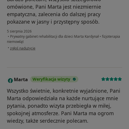
omówione, Pani Marta jest niezmiernie
empatyczna, zalecenia do dalszej pracy
pokazane w jasny i przystępny sposób.
5 sierpnia 2026
•
Prywatny gabinet rehabilitacji dla dzieci Marta Kardynał
•
fizjoterapia
niemowląt
w opinii użytkownika Paulina
•
zgłoś nadużycie
Marta
Weryfikacja wizyty
M
Wszystko świetnie, konkretnie wyjaśnione, Pani
Marta odpowiedziała na każde nurtujące mnie
pytania, ponadto wizyta przebiegła w miłej,
spokojnej atmosferze. Pani Marta ma ogrom
wiedzy, także serdecznie polecam.