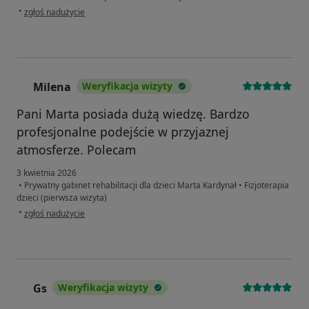
w opinii użytkownika Emil
•
zgłoś nadużycie
Milena
Weryfikacja wizyty
M
Pani Marta posiada dużą wiedzę. Bardzo
profesjonalne podejście w przyjaznej
atmosferze. Polecam
3 kwietnia 2026
•
Prywatny gabinet rehabilitacji dla dzieci Marta Kardynał
•
Fizjoterapia
dzieci (pierwsza wizyta)
w opinii użytkownika Milena
•
zgłoś nadużycie
Gs
Weryfikacja wizyty
G