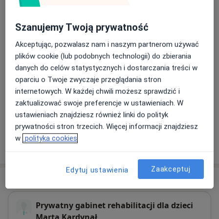
220 zł
Szczegóły
Szanujemy Twoją prywatność
Fizjoterapia dzieci (pierwsza wizyta)
Umów wizytę
250 zł
Szczegóły
Akceptując, pozwalasz nam i naszym partnerom używać
plików cookie (lub podobnych technologii) do zbierania
danych do celów statystycznych i dostarczania treści w
Fizjoterapia niemowląt kolejna
wizyta
oparciu o Twoje zwyczaje przeglądania stron
Umów wizytę
220 zł
Szczegóły
internetowych. W każdej chwili możesz sprawdzić i
zaktualizować swoje preferencje w ustawieniach. W
+ 7 usług
ustawieniach znajdziesz również linki do polityk
prywatności stron trzecich. Więcej informacji znajdziesz
w
polityka cookies
W jaki sposób ustalane są ceny?
Zaakceptuj
Edytuj ustawienia
Adres
Prywatny gabinet rehabilitacji dla dzieci
Marta Kardynał