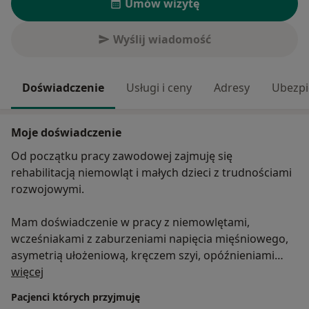
Umów wizytę
Wyślij wiadomość
Doświadczenie
Usługi i ceny
Adresy
Ubezpi
Moje doświadczenie
Od początku pracy zawodowej zajmuję się
rehabilitacją niemowląt i małych dzieci z trudnościami
rozwojowymi.
Mam doświadczenie w pracy z niemowlętami,
wcześniakami z zaburzeniami napięcia mięśniowego,
asymetrią ułożeniową, kręczem szyi, opóźnieniami
O mnie
rozwoju psychoruchowego, problemy z karmieniem
więcej
niemowląt, zaburzeniami zachowań i kontaktu
Pacjenci których przyjmuję
wzrokowego (behawioralnymi).