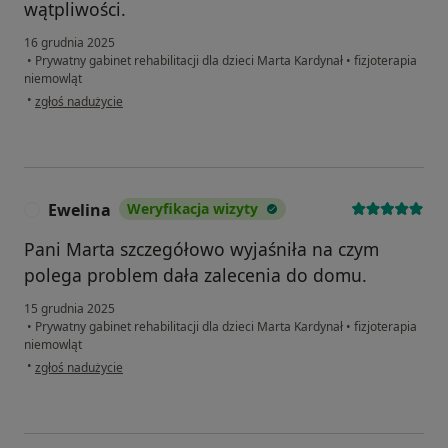
wątpliwości.
16 grudnia 2025
•
Prywatny gabinet rehabilitacji dla dzieci Marta Kardynał
•
fizjoterapia
niemowląt
w opinii użytkownika Klaudia
•
zgłoś nadużycie
Ewelina
Weryfikacja wizyty
E
Pani Marta szczegółowo wyjaśniła na czym
polega problem dała zalecenia do domu.
15 grudnia 2025
•
Prywatny gabinet rehabilitacji dla dzieci Marta Kardynał
•
fizjoterapia
niemowląt
w opinii użytkownika Ewelina
•
zgłoś nadużycie