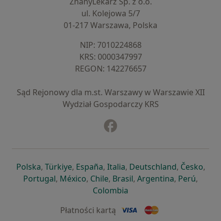
ZnanyLekarz Sp. z o.o.
ul. Kolejowa 5/7
01-217 Warszawa, Polska
NIP: ⁠7010224868
KRS: ⁠0000347997
REGON: ⁠142276657
Sąd Rejonowy dla m.st. Warszawy w Warszawie XII
Wydział Gospodarczy KRS
Facebook
otwiera się w nowej karcie
otwiera się w nowej karcie
otwiera się w nowej karcie
otwiera się w nowej karcie
otwiera się w nowej karci
otwiera się
otwi
Polska
,
Türkiye
,
España
,
Italia
,
Deutschland
,
Česko
,
otwiera się w nowej karcie
otwiera się w nowej karcie
otwiera się w nowej karcie
otwiera się w nowej kar
otwiera się 
otwier
Portugal
,
México
,
Chile
,
Brasil
,
Argentina
,
Perú
,
otwiera się w nowej karc
Colombia
Płatności kartą