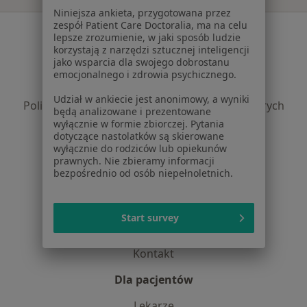
Niniejsza ankieta, przygotowana przez
zespół Patient Care Doctoralia, ma na celu
Serwis
lepsze zrozumienie, w jaki sposób ludzie
korzystają z narzędzi sztucznej inteligencji
Regulamin
jako wsparcia dla swojego dobrostanu
Polityka prywatności pacjentów
emocjonalnego i zdrowia psychicznego.
Polityka prywatności profesjonalistów
Udział w ankiecie jest anonimowy, a wyniki
Polityka prywatności dla profesjonalistów, których
będą analizowane i prezentowane
dane pozyskaliśmy samodzielnie
wyłącznie w formie zbiorczej. Pytania
dotyczące nastolatków są skierowane
Polityka cookies
wyłącznie do rodziców lub opiekunów
Jak działają wyniki wyszukiwania
prawnych. Nie zbieramy informacji
Dostępność
bezpośrednio od osób niepełnoletnich.
O nas
Praca
Rekrutujemy!
Start survey
Partnerzy
Centrum prasowe
Kontakt
Dla pacjentów
Lekarze