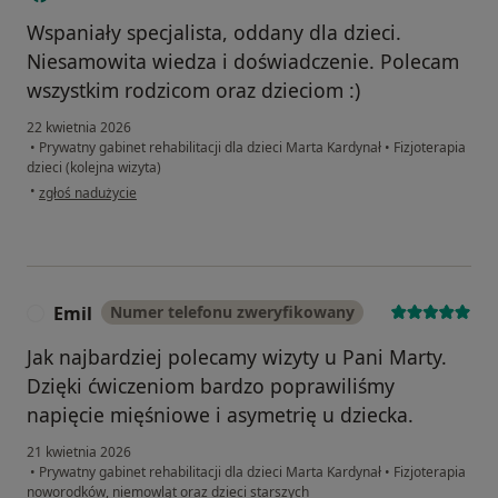
Wspaniały specjalista, oddany dla dzieci.
Niesamowita wiedza i doświadczenie. Polecam
wszystkim rodzicom oraz dzieciom :)
22 kwietnia 2026
•
Prywatny gabinet rehabilitacji dla dzieci Marta Kardynał
•
Fizjoterapia
dzieci (kolejna wizyta)
w opinii użytkownika Julia
•
zgłoś nadużycie
Emil
Numer telefonu zweryfikowany
E
Jak najbardziej polecamy wizyty u Pani Marty.
Dzięki ćwiczeniom bardzo poprawiliśmy
napięcie mięśniowe i asymetrię u dziecka.
21 kwietnia 2026
•
Prywatny gabinet rehabilitacji dla dzieci Marta Kardynał
•
Fizjoterapia
noworodków, niemowląt oraz dzieci starszych