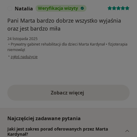
Natalia
Weryfikacja wizyty
N
Pani Marta bardzo dobrze wszystko wyjaśnia
oraz jest bardzo miła
24 listopada 2025
•
Prywatny gabinet rehabilitacji dla dzieci Marta Kardynał
•
fizjoterapia
niemowląt
w opinii użytkownika Natalia
•
zgłoś nadużycie
Zobacz więcej
opinie powyżej
Najczęściej zadawane pytania
Jaki jest zakres porad oferowanych przez Marta
Kardynał?