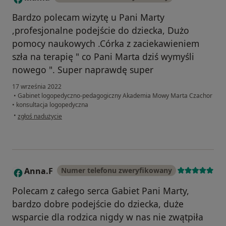
Bardzo polecam wizytę u Pani Marty
,profesjonalne podejście do dziecka, Dużo
pomocy naukowych .Córka z zaciekawieniem
szła na terapię " co Pani Marta dziś wymyśli
nowego ". Super naprawdę super
17 września 2022
•
Gabinet logopedyczno-pedagogiczny Akademia Mowy Marta Czachor
•
konsultacja logopedyczna
w opinii użytkownika Mama
•
zgłoś nadużycie
Anna.F
Numer telefonu zweryfikowany
A
Polecam z całego serca Gabiet Pani Marty,
bardzo dobre podejście do dziecka, duże
wsparcie dla rodzica nigdy w nas nie zwątpiła