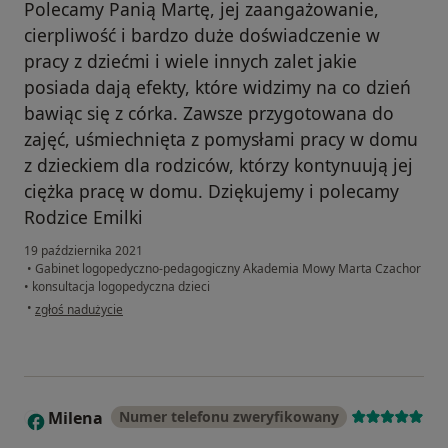
Polecamy Panią Martę, jej zaangażowanie,
cierpliwość i bardzo duże doświadczenie w
pracy z dziećmi i wiele innych zalet jakie
posiada dają efekty, które widzimy na co dzień
bawiąc się z córka. Zawsze przygotowana do
zajęć, uśmiechnięta z pomysłami pracy w domu
z dzieckiem dla rodziców, którzy kontynuują jej
ciężka pracę w domu. Dziękujemy i polecamy
Rodzice Emilki
19 października 2021
•
Gabinet logopedyczno-pedagogiczny Akademia Mowy Marta Czachor
•
konsultacja logopedyczna dzieci
w opinii użytkownika Magda
•
zgłoś nadużycie
Milena
Numer telefonu zweryfikowany
M