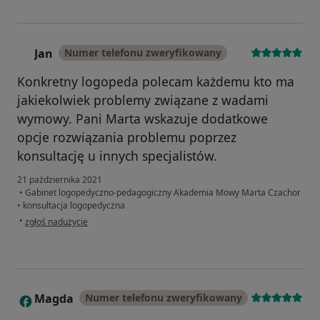
Jan
Numer telefonu zweryfikowany
J
Konkretny logopeda polecam każdemu kto ma
jakiekolwiek problemy związane z wadami
wymowy. Pani Marta wskazuje dodatkowe
opcje rozwiązania problemu poprzez
konsultację u innych specjalistów.
21 października 2021
•
Gabinet logopedyczno-pedagogiczny Akademia Mowy Marta Czachor
•
konsultacja logopedyczna
w opinii użytkownika Jan
•
zgłoś nadużycie
Magda
Numer telefonu zweryfikowany
M