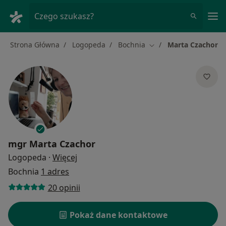
Me
Czego szukasz?
Strona Główna
Logopeda
Bochnia
Marta Czachor
Zmień miasto
mgr
Marta Czachor
O specjalizacjach
Logopeda
·
Więcej
Bochnia
1 adres
20 opinii
Pokaż dane kontaktowe