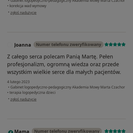
•
Gabinet logopedyczno-pedagogiczny Akademia Mowy Marta Czachor
•
korekcja wad wymowy
w opinii użytkownika Aleksandra
•
zgłoś nadużycie
Joanna
Numer telefonu zweryfikowany
J
Z całego serca polecam Panią Martę. Pełen
profesjonalizm, ogromną wiedza oraz przede
wszystkim wielkie serce dla małych pacjentów.
4 lutego 2023
•
Gabinet logopedyczno-pedagogiczny Akademia Mowy Marta Czachor
•
terapia logopedyczna dzieci
w opinii użytkownika Joanna
•
zgłoś nadużycie
Mama
Numer telefonu zweryfikowany
M