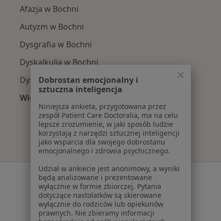
Afazja w Bochni
Autyzm w Bochni
Dysgrafia w Bochni
Dyskalkulia w Bochni
Dobrostan emocjonalny i
Dysleksja w Bochni
sztuczna inteligencja
Więcej (15)
Niniejsza ankieta, przygotowana przez
Więcej w kategorii: Najczęście leczone chorob
zespół Patient Care Doctoralia, ma na celu
lepsze zrozumienie, w jaki sposób ludzie
korzystają z narzędzi sztucznej inteligencji
jako wsparcia dla swojego dobrostanu
emocjonalnego i zdrowia psychicznego.
Udział w ankiecie jest anonimowy, a wyniki
Serwis
będą analizowane i prezentowane
wyłącznie w formie zbiorczej. Pytania
Regulamin
dotyczące nastolatków są skierowane
wyłącznie do rodziców lub opiekunów
Polityka prywatności pacjentów
prawnych. Nie zbieramy informacji
Polityka prywatności profesjonalistów