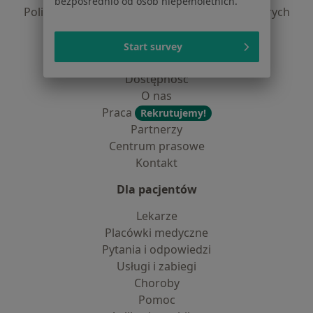
bezpośrednio od osób niepełnoletnich.
Polityka prywatności dla profesjonalistów, których
dane pozyskaliśmy samodzielnie
Polityka cookies
Start survey
Jak działają wyniki wyszukiwania
Dostępność
O nas
Praca
Rekrutujemy!
Partnerzy
Centrum prasowe
Kontakt
Dla pacjentów
Lekarze
Placówki medyczne
Pytania i odpowiedzi
Usługi i zabiegi
Choroby
Pomoc