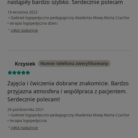
nastąpiły bardzo szybko. Serdecznie polecam
14 września 2022
•
Gabinet logopedyczno-pedagogiczny Akademia Mowy Marta Czachor
•
terapia logopedyczna dzieci
w opinii użytkownika Agata
•
zgłoś nadużycie
Krzysiek
Numer telefonu zweryfikowany
K
Zajęcia i ćwiczenia dobrane znakomicie. Bardzo
przyjazna atmosfera i współpraca z pacjentem.
Serdecznie polecam!
26 października 2021
•
Gabinet logopedyczno-pedagogiczny Akademia Mowy Marta Czachor
•
terapia logopedyczna
w opinii użytkownika Krzysiek
•
zgłoś nadużycie