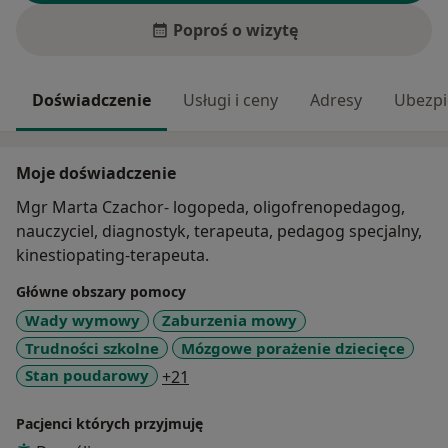
Poproś o wizytę
Doświadczenie
Usługi i ceny
Adresy
Ubezpi
Moje doświadczenie
Mgr Marta Czachor- logopeda, oligofrenopedagog,
nauczyciel, diagnostyk, terapeuta, pedagog specjalny,
kinestiopating-terapeuta.
Główne obszary pomocy
Wady wymowy
Zaburzenia mowy
Trudności szkolne
Mózgowe porażenie dziecięce
a11y_sr_more_diseases
Stan poudarowy
+21
Pacjenci których przyjmuję