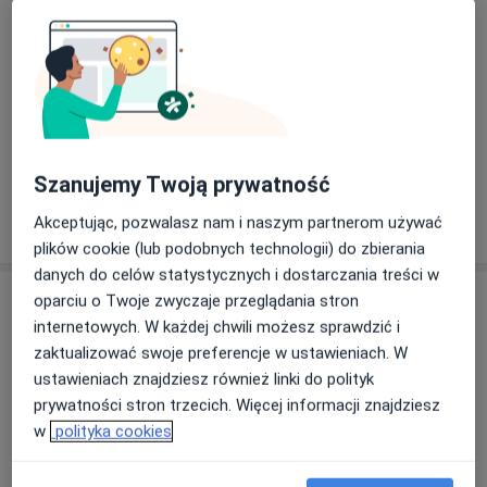
Szczegóły
Elektrostymulacja
Szczegóły
+ 10 usług
Szanujemy Twoją prywatność
W jaki sposób ustalane są ceny?
Akceptując, pozwalasz nam i naszym partnerom używać
plików cookie (lub podobnych technologii) do zbierania
danych do celów statystycznych i dostarczania treści w
Adres
oparciu o Twoje zwyczaje przeglądania stron
internetowych. W każdej chwili możesz sprawdzić i
zaktualizować swoje preferencje w ustawieniach. W
Gabinet logopedyczno-pedagogiczny
ustawieniach znajdziesz również linki do polityk
Akademia Mowy Marta Czachor
prywatności stron trzecich. Więcej informacji znajdziesz
Świętego Jana 14/25,
Mistrzejowice
, 32-700
Bochnia
w
polityka cookies