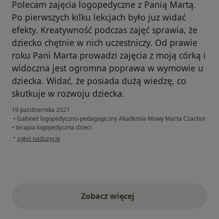
Polecam zajęcia logopedyczne z Panią Martą.
Po pierwszych kilku lekcjach było juz widać
efekty. Kreatywność podczas zajęć sprawia, że
dziecko chętnie w nich uczestniczy. Od prawie
roku Pani Marta prowadzi zajęcia z moją córką i
widoczna jest ogromna poprawa w wymowie u
dziecka. Widać, że posiada dużą wiedzę, co
skutkuje w rozwoju dziecka.
19 października 2021
•
Gabinet logopedyczno-pedagogiczny Akademia Mowy Marta Czachor
•
terapia logopedyczna dzieci
w opinii użytkownika Milena
•
zgłoś nadużycie
Zobacz więcej
opinie powyżej