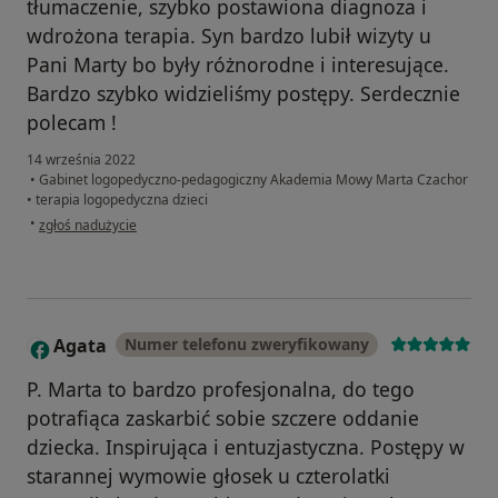
tłumaczenie, szybko postawiona diagnoza i
wdrożona terapia. Syn bardzo lubił wizyty u
Pani Marty bo były różnorodne i interesujące.
Bardzo szybko widzieliśmy postępy. Serdecznie
polecam !
14 września 2022
•
Gabinet logopedyczno-pedagogiczny Akademia Mowy Marta Czachor
•
terapia logopedyczna dzieci
w opinii użytkownika Hanna Kufta
•
zgłoś nadużycie
Agata
Numer telefonu zweryfikowany
A
P. Marta to bardzo profesjonalna, do tego
potrafiąca zaskarbić sobie szczere oddanie
dziecka. Inspirująca i entuzjastyczna. Postępy w
starannej wymowie głosek u czterolatki