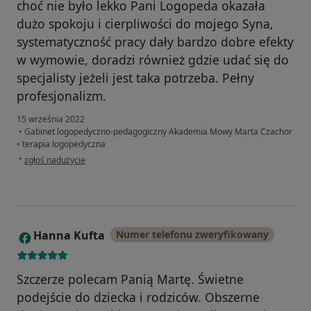
choć nie było lekko Pani Logopeda okazała
dużo spokoju i cierpliwości do mojego Syna,
systematyczność pracy dały bardzo dobre efekty
w wymowie, doradzi również gdzie udać się do
specjalisty jeżeli jest taka potrzeba. Pełny
profesjonalizm.
15 września 2022
•
Gabinet logopedyczno-pedagogiczny Akademia Mowy Marta Czachor
•
terapia logopedyczna
w opinii użytkownika Anna.F
•
zgłoś nadużycie
Hanna Kufta
Numer telefonu zweryfikowany
H
Szczerze polecam Panią Martę. Świetne
podejście do dziecka i rodziców. Obszerne