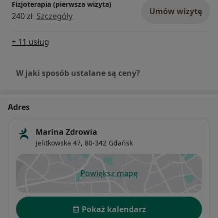
Fizjoterapia (pierwsza wizyta)
Umów wizytę
240 zł
Szczegóły
+ 11 usług
W jaki sposób ustalane są ceny?
Adres
Marina Zdrowia
Jelitkowska 47,
80-342
Gdańsk
Powiększ mapę
otwiera się w nowej karcie
Dostępność
Pokaż kalendarz