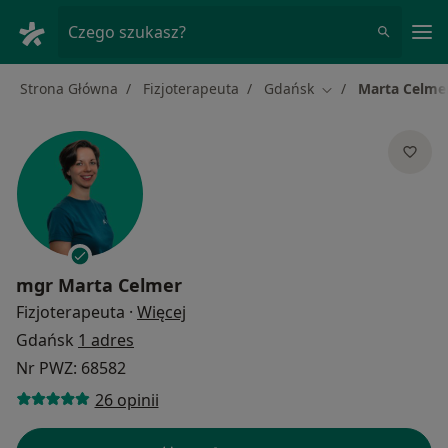
Me
Czego szukasz?
Strona Główna
Fizjoterapeuta
Gdańsk
Marta Celme
Zmień miasto
mgr
Marta Celmer
O specjalizacjach
Fizjoterapeuta
·
Więcej
Gdańsk
1 adres
Nr PWZ: 68582
26 opinii