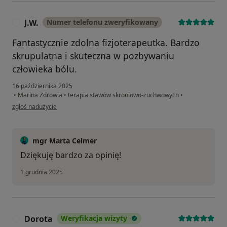
J.W.
Numer telefonu zweryfikowany
J
Fantastycznie zdolna fizjoterapeutka. Bardzo
skrupulatna i skuteczna w pozbywaniu
człowieka bólu.
16 października 2025
•
Marina Zdrowia
•
terapia stawów skroniowo-żuchwowych
•
w opinii użytkownika J.W.
zgłoś nadużycie
mgr Marta Celmer
Dziękuję bardzo za opinię!
1 grudnia 2025
Dorota
Weryfikacja wizyty
D