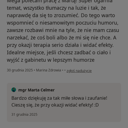
Mega polecam pracę z Martą! Super ogarnia
temat, wszystko tłumaczy na luzie i tak, że
naprawdę da się to zrozumieć. Do tego warto
wspomnieć o niesamowitym poczuciu humoru,
zawsze rozbawi mnie na tyle, że nie mam czasu
narzekać, że coś boli albo że mi się nie chce. A
przy okazji terapia serio działa i widać efekty.
Idealne miejsce, jeśli chcesz zadbać o ciało i
wyjść z gabinetu w lepszym humorze
w opinii użytkownika Ania Górnicka
30 grudnia 2025
•
Marina Zdrowia
•
•
zgłoś nadużycie
mgr Marta Celmer
Bardzo dziękuję za tak miłe słowa i zaufanie!
Cieszę się, że przy okazji widać efekty! :D
31 grudnia 2025