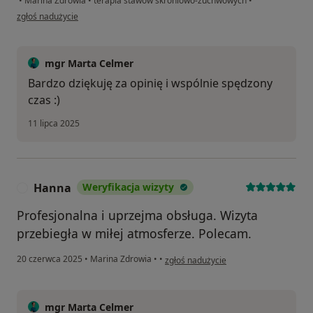
•
Marina Zdrowia
•
terapia stawów skroniowo-żuchwowych
•
w opinii użytkownika Kasia
zgłoś nadużycie
mgr Marta Celmer
Bardzo dziękuję za opinię i wspólnie spędzony
czas :)
11 lipca 2025
Hanna
Weryfikacja wizyty
H
Profesjonalna i uprzejma obsługa. Wizyta
przebiegła w miłej atmosferze. Polecam.
w opinii użytkownika Hanna
20 czerwca 2025
•
Marina Zdrowia
•
•
zgłoś nadużycie
mgr Marta Celmer