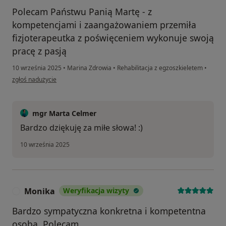
Polecam Państwu Panią Martę - z
kompetencjami i zaangażowaniem przemiła
fizjoterapeutka z poświęceniem wykonuje swoją
pracę z pasją
10 września 2025
•
Marina Zdrowia
•
Rehabilitacja z egzoszkieletem
•
w opinii użytkownika Dorota
zgłoś nadużycie
mgr Marta Celmer
Bardzo dziękuję za miłe słowa! :)
10 września 2025
Monika
Weryfikacja wizyty
M
Bardzo sympatyczna konkretna i kompetentna
osoba. Polecam