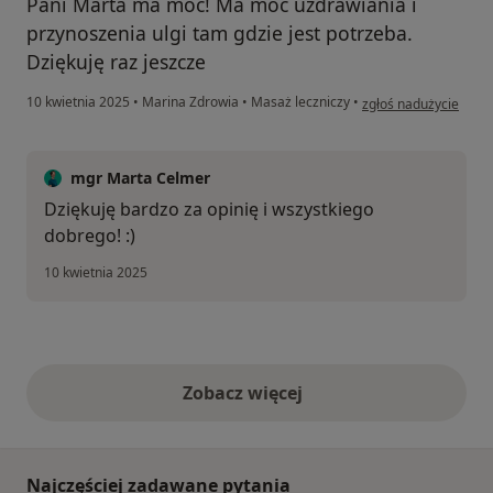
Pani Marta ma moc! Ma moc uzdrawiania i
przynoszenia ulgi tam gdzie jest potrzeba.
Dziękuję raz jeszcze
w opinii użytkownika
10 kwietnia 2025
•
Marina Zdrowia
•
Masaż leczniczy
•
zgłoś nadużycie
mgr Marta Celmer
Dziękuję bardzo za opinię i wszystkiego
dobrego! :)
10 kwietnia 2025
Zobacz więcej
opinie powyżej
Najczęściej zadawane pytania