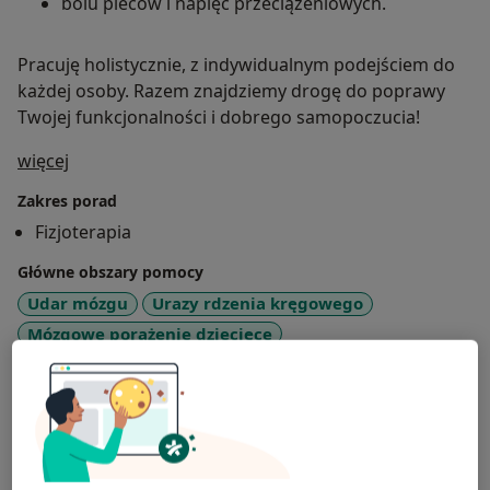
bólu pleców i napięć przeciążeniowych.
Pracuję holistycznie, z indywidualnym podejściem do
każdej osoby. Razem znajdziemy drogę do poprawy
Twojej funkcjonalności i dobrego samopoczucia!
O mnie
więcej
Zakres porad
Fizjoterapia
Główne obszary pomocy
Udar mózgu
Urazy rdzenia kręgowego
Mózgowe porażenie dziecięce
a11y_sr_more_
Stwardnienie rozsiane
Guzy mózgu
+6
Pacjenci których przyjmuję
Dorośli