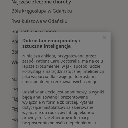
Najczęście leczone choroby
Bóle kręgosłupa w Gdańsku
Rwa kulszowa w Gdańsku
Ból barku w Gdańsku
Dobrostan emocjonalny i
Ból biodra w Gdańsku
sztuczna inteligencja
Ból kolana w Gdańsku
Niniejsza ankieta, przygotowana przez
zespół Patient Care Doctoralia, ma na celu
Więcej (15)
lepsze zrozumienie, w jaki sposób ludzie
Więcej w kategorii: Najczęście leczone chorob
korzystają z narzędzi sztucznej inteligencji
jako wsparcia dla swojego dobrostanu
Najpopularniejsze ubezpieczenia
emocjonalnego i zdrowia psychicznego.
Fizjoterapeuci z TU Zdrowie w Gdańsku
Udział w ankiecie jest anonimowy, a wyniki
będą analizowane i prezentowane
Fizjoterapeuci z Medicover w Gdańsku
wyłącznie w formie zbiorczej. Pytania
dotyczące nastolatków są skierowane
Fizjoterapeuci z Allianz w Gdańsku
wyłącznie do rodziców lub opiekunów
prawnych. Nie zbieramy informacji
Fizjoterapeuci z POLMED w Gdańsku
bezpośrednio od osób niepełnoletnich.