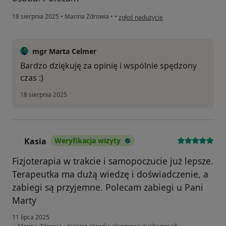
w opinii użytkownika Monika
18 sierpnia 2025
•
Marina Zdrowia
•
•
zgłoś nadużycie
mgr Marta Celmer
Bardzo dziękuję za opinię i wspólnie spędzony
czas :)
18 sierpnia 2025
Kasia
Weryfikacja wizyty
K
Fizjoterapia w trakcie i samopoczucie już lepsze.
Terapeutka ma dużą wiedzę i doświadczenie, a
zabiegi są przyjemne. Polecam zabiegi u Pani
Marty
11 lipca 2025