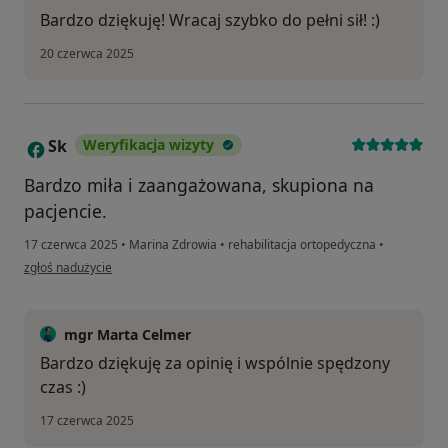
Bardzo dziękuję! Wracaj szybko do pełni sił! :)
20 czerwca 2025
Sk
Weryfikacja wizyty
S
Bardzo miła i zaangażowana, skupiona na
pacjencie.
17 czerwca 2025
•
Marina Zdrowia
•
rehabilitacja ortopedyczna
•
w opinii użytkownika Sk
zgłoś nadużycie
mgr Marta Celmer
Bardzo dziękuję za opinię i wspólnie spędzony
czas :)
17 czerwca 2025