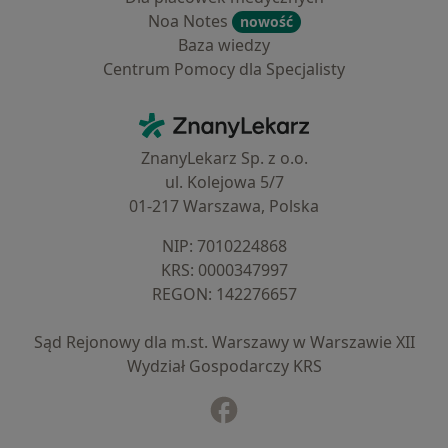
Noa Notes
nowość
Baza wiedzy
Centrum Pomocy dla Specjalisty
Kontakt
ZnanyLekarz - Strona główna
ZnanyLekarz Sp. z o.o.
ul. Kolejowa 5/7
01-217 Warszawa, Polska
NIP: ⁠7010224868
KRS: ⁠0000347997
REGON: ⁠142276657
Sąd Rejonowy dla m.st. Warszawy w Warszawie XII
Wydział Gospodarczy KRS
Facebook
otwiera się w nowej karcie