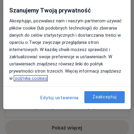
Rodzaje konsultacji
Stacjonarne
Zobacz lokalizacje (1)
Szanujemy Twoją prywatność
Akceptując, pozwalasz nam i naszym partnerom używać
Zdjęcia i filmy
plików cookie (lub podobnych technologii) do zbierania
danych do celów statystycznych i dostarczania treści w
oparciu o Twoje zwyczaje przeglądania stron
internetowych. W każdej chwili możesz sprawdzić i
zaktualizować swoje preferencje w ustawieniach. W
ustawieniach znajdziesz również linki do polityk
prywatności stron trzecich. Więcej informacji znajdziesz
Zobacz galerię (5)
w
polityka cookies
Zaakceptuj
Edytuj ustawienia
Płatność online akceptowana
Oszczędź swój czas przed wizytą.
Pokaż więcej
o doświadczeniu