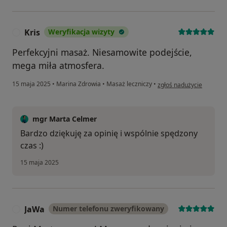
Kris
Weryfikacja wizyty
K
Perfekcyjni masaż. Niesamowite podejście,
mega miła atmosfera.
w opinii użytkownika Kris
15 maja 2025
•
Marina Zdrowia
•
Masaż leczniczy
•
zgłoś nadużycie
mgr Marta Celmer
Bardzo dziękuję za opinię i wspólnie spędzony
czas :)
15 maja 2025
JaWa
Numer telefonu zweryfikowany
J