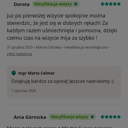
Dorota
Weryfikacja wizyty
D
Juz po pierwszej wizycie spokojnie można
stwierdzic, że jest się w dobrych rękach! Za
każdym razem uśmiechnięta i pomocna, dzięki
czemu czas na wizycie mija za szybko !
31 grudnia 2025
•
Marina Zdrowia
•
rehabilitacja neurologiczna
•
w opinii użytkownika Dorota
zgłoś nadużycie
mgr Marta Celmer
Dziękuję bardzo za opinię! Jeszcze nadrobimy :)
1 stycznia 2026
Ania Górnicka
Weryfikacja wizyty
A