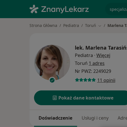
specjaliz
Strona Główna
Pediatra
Toruń
Marlena T
Zmień miasto
lek.
Marlena Tarasiń
O specj
Pediatra
·
Więcej
Toruń
1 adres
Nr PWZ: 2249029
11 opinii
Pokaż dane kontaktowe
Doświadczenie
Usługi i ceny
Adr