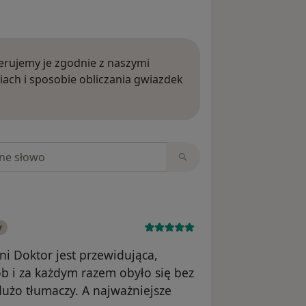
rujemy je zgodnie z naszymi
iach i sposobie obliczania gwiazdek
ięcej o opiniach
niach
y
ni Doktor jest przewidująca,
ób i za każdym razem obyło się bez
 dużo tłumaczy. A najważniejsze