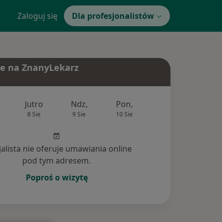
Zaloguj się
Dla profesjonalistów
e na ZnanyLekarz
Jutro
Ndz,
Pon,
Wt,
Śr,
8 Sie
9 Sie
10 Sie
11 Sie
12 Si
jalista nie oferuje umawiania online
pod tym adresem.
Poproś o wizytę