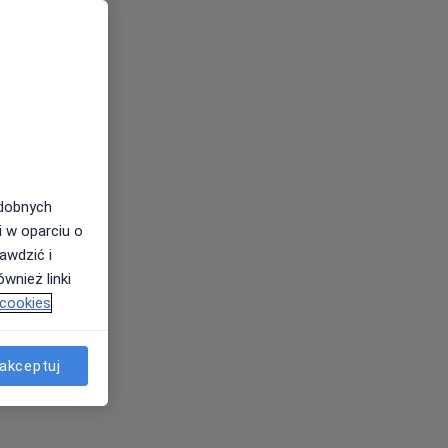
odobnych
i w oparciu o
awdzić i
wnież linki
 cookies
akceptuj