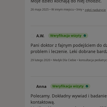
Moje dzieci kochają do niej chodzić.
w opinii użytkow
26 maja 2025
•
W innym miejscu
•
Inny
•
zgłoś nadużycie
A.W.
Weryfikacja wizyty
A
Pani doktor z fajnym podejściem do d
problem i leczenie. Leki dobrane bard
29 lutego 2020
•
Medyk Dla Ciebie
•
konsultacja pediatry
Anna
Weryfikacja wizyty
A
Polecamy. Dokładny wywiad i badanie.
kontaktową.