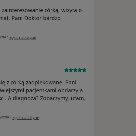
 zainteresowanie córką, wizyta o
mat. Pani Doktor bardzo
w opinii użytkownika Natalia
czna
•
zgłoś nadużycie
ię z córką zaopiekowane. Pani
twiejszymi pacjentkami obdarzyla
ści. A diagnoza? Zobaczymy, ufam,
w opinii użytkownika Pacjent
ryczna
•
zgłoś nadużycie