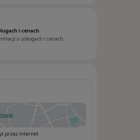
sługach i cenach
ormacji o usługach i cenach.
 mapę
wiera się w nowej karcie
t przez internet