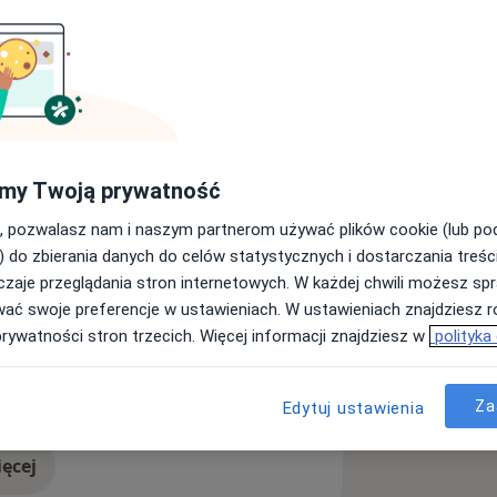
ediatrii. W 2009r. ukończyła wydział
zczy. Od tego czasu swoje
jąc w Wojewódzkim Szpitalu
stawowej opieki zdrowotnej. Swoją
my Twoją prywatność
licznych szkoleniach oraz kursach
zeniem chorób wieku dziecięcego oraz
, pozwalasz nam i naszym partnerom używać plików cookie (lub p
bilanse zdrowia, szczepienia
) do zbierania danych do celów statystycznych i dostarczania treśc
e radości oraz satysfakcji. Pani doktor
zaje przeglądania stron internetowych. W każdej chwili możesz spr
 wolnych chwilach lubi aktywnie
wać swoje preferencje w ustawieniach. W ustawieniach znajdziesz ró
prywatności stron trzecich. Więcej informacji znajdziesz w
polityka
apalenie oskrzeli
a11y_sr_more_diseases
płuc
+5
Za
Edytuj ustawienia
ęcej
doświadczeniu