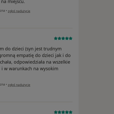
 na miejscu.
w opinii użytkownika Anna
czna
•
zgłoś nadużycie
m do dzieci (syn jest trudnym
gromną empatię do dzieci jak i do
chała, odpowiedziała na wszelkie
ie i w warunkach na wysokim
w opinii użytkownika A.W.
czna
•
zgłoś nadużycie