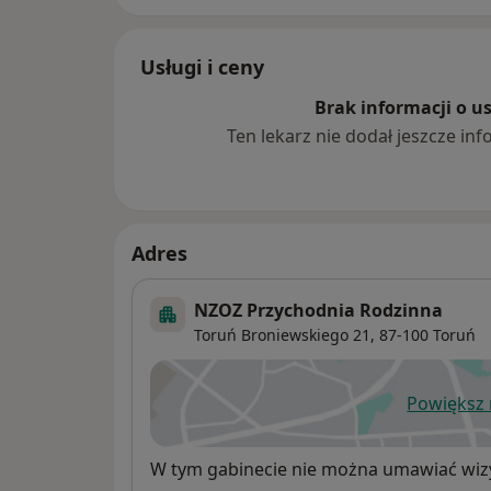
Usługi i ceny
Brak informacji o u
Ten lekarz nie dodał jeszcze inf
Adres
NZOZ Przychodnia Rodzinna
Toruń Broniewskiego 21,
87-100
Toruń
Powiększ
ot
Dostępność
W tym gabinecie nie można umawiać wizy