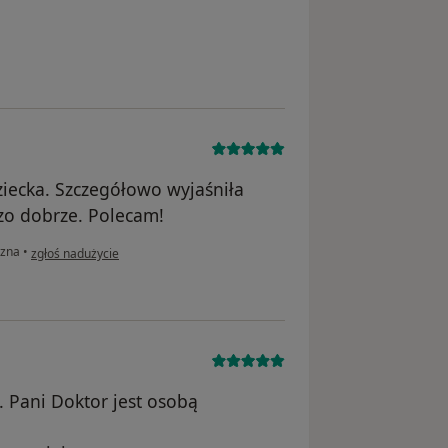
nika Jagoda
ziecka. Szczegółowo wyjaśniła
zo dobrze. Polecam!
w opinii użytkownika A.W.
czna
•
zgłoś nadużycie
 Pani Doktor jest osobą