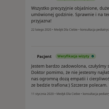
Wszystko precyzyjnie objaśnione, duże
umówionej godzinie. Sprawnie i na te
przyjazna!
22 lutego 2020
•
Medyk Dla Ciebie
•
konsultacja pediatry
Pacjent
Weryfikacja wizyty
P
Jestem bardzo zadowolona, czułyśmy s
Doktor pomimo, że nie jestesmy najła
nas ogromną dozą empatii i cierpliwo
ze bedzie trafiona:) Szczerze polecam.
11 stycznia 2020
•
Medyk Dla Ciebie
•
konsultacja pediat