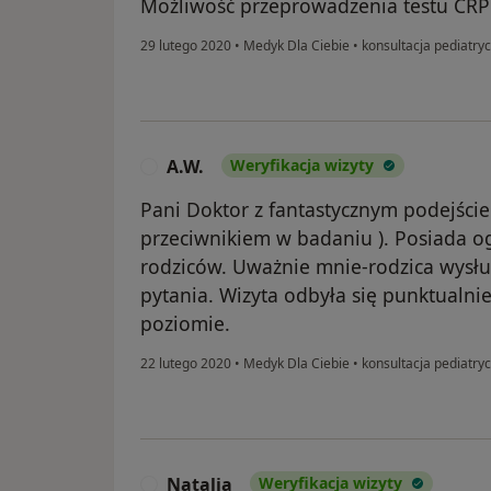
Możliwość przeprowadzenia testu CRP
29 lutego 2020
•
Medyk Dla Ciebie
•
konsultacja pediatry
A.W.
Weryfikacja wizyty
A
Pani Doktor z fantastycznym podejście
przeciwnikiem w badaniu ). Posiada o
rodziców. Uważnie mnie-rodzica wysłu
pytania. Wizyta odbyła się punktualn
poziomie.
22 lutego 2020
•
Medyk Dla Ciebie
•
konsultacja pediatry
Natalia
Weryfikacja wizyty
N