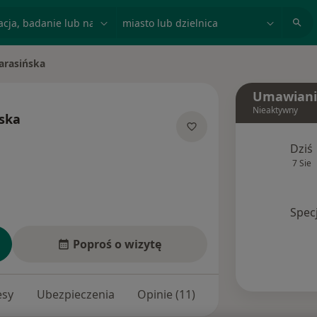
acja, badanie lub nazwisko
miasto lub dzielnica
arasińska
Umawiani
Nieaktywny
ska
alizacjach
Dziś
7 Sie
Spec
Poproś o wizytę
esy
Ubezpieczenia
Opinie (11)