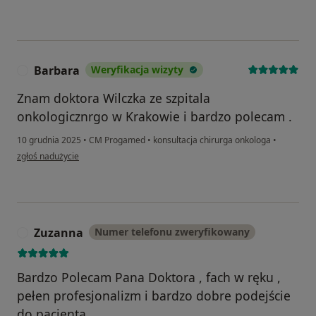
Barbara
Weryfikacja wizyty
B
Znam doktora Wilczka ze szpitala
onkologicznrgo w Krakowie i bardzo polecam .
10 grudnia 2025
•
CM Progamed
•
konsultacja chirurga onkologa
•
w opinii użytkownika Barbara
zgłoś nadużycie
Zuzanna
Numer telefonu zweryfikowany
Z
Bardzo Polecam Pana Doktora , fach w ręku ,
pełen profesjonalizm i bardzo dobre podejście
do pacjenta.