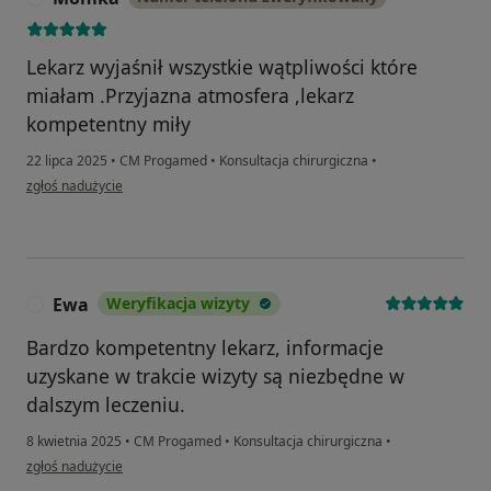
Lekarz wyjaśnił wszystkie wątpliwości które
miałam .Przyjazna atmosfera ,lekarz
kompetentny miły
22 lipca 2025
•
CM Progamed
•
Konsultacja chirurgiczna
•
w opinii użytkownika Monika
zgłoś nadużycie
Ewa
Weryfikacja wizyty
E
Bardzo kompetentny lekarz, informacje
uzyskane w trakcie wizyty są niezbędne w
dalszym leczeniu.
8 kwietnia 2025
•
CM Progamed
•
Konsultacja chirurgiczna
•
w opinii użytkownika Ewa
zgłoś nadużycie