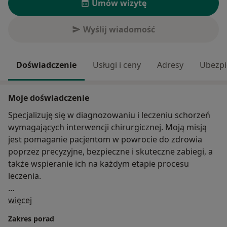
Umów wizytę
Wyślij wiadomość
Doświadczenie
Usługi i ceny
Adresy
Ubezpi
Moje doświadczenie
Specjalizuję się w diagnozowaniu i leczeniu schorzeń
wymagających interwencji chirurgicznej. Moją misją
jest pomaganie pacjentom w powrocie do zdrowia
poprzez precyzyjne, bezpieczne i skuteczne zabiegi, a
także wspieranie ich na każdym etapie procesu
leczenia.
O mnie
W swojej pracy zajmuję się m.in. wykonywaniem
więcej
zabiegów w obrębie jamy brzusznej, usuwaniem
Zakres porad
zmian skórnych i podskórnych, leczeniem przepuklin,