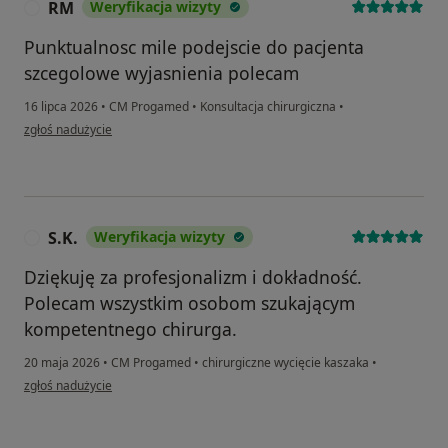
RM
Weryfikacja wizyty
R
Punktualnosc mile podejscie do pacjenta
szcegolowe wyjasnienia polecam
16 lipca 2026
•
CM Progamed
•
Konsultacja chirurgiczna
•
w opinii użytkownika RM
zgłoś nadużycie
S.K.
Weryfikacja wizyty
S
Dziękuję za profesjonalizm i dokładność.
Polecam wszystkim osobom szukającym
kompetentnego chirurga.
20 maja 2026
•
CM Progamed
•
chirurgiczne wycięcie kaszaka
•
w opinii użytkownika S.K.
zgłoś nadużycie