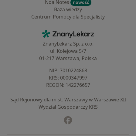
Noa Notes
nowość
Baza wiedzy
Centrum Pomocy dla Specjalisty
Kontakt
ZnanyLekarz - Strona główna
ZnanyLekarz Sp. z o.o.
ul. Kolejowa 5/7
01-217 Warszawa, Polska
NIP: ⁠7010224868
KRS: ⁠0000347997
REGON: ⁠142276657
Sąd Rejonowy dla m.st. Warszawy w Warszawie XII
Wydział Gospodarczy KRS
Facebook
otwiera się w nowej karcie