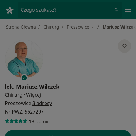
Me
Czego szukasz?
Strona Główna
Chirurg
Proszowice
Mariusz Wilczek
Zmień miasto
lek.
Mariusz Wilczek
O specjalizacjach
Chirurg
·
Więcej
Proszowice
3 adresy
Nr PWZ: 5627297
18 opinii