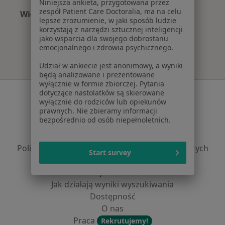
Niniejsza ankieta, przygotowana przez
zespół Patient Care Doctoralia, ma na celu
Więcej (13)
lepsze zrozumienie, w jaki sposób ludzie
Więcej w kategorii: Najczęście leczone chorob
korzystają z narzędzi sztucznej inteligencji
jako wsparcia dla swojego dobrostanu
emocjonalnego i zdrowia psychicznego.
Udział w ankiecie jest anonimowy, a wyniki
będą analizowane i prezentowane
wyłącznie w formie zbiorczej. Pytania
Serwis
dotyczące nastolatków są skierowane
wyłącznie do rodziców lub opiekunów
prawnych. Nie zbieramy informacji
Regulamin
bezpośrednio od osób niepełnoletnich.
Polityka prywatności pacjentów
Polityka prywatności profesjonalistów
Polityka prywatności dla profesjonalistów, których
Start survey
dane pozyskaliśmy samodzielnie
Polityka cookies
Jak działają wyniki wyszukiwania
Dostępność
O nas
Praca
Rekrutujemy!