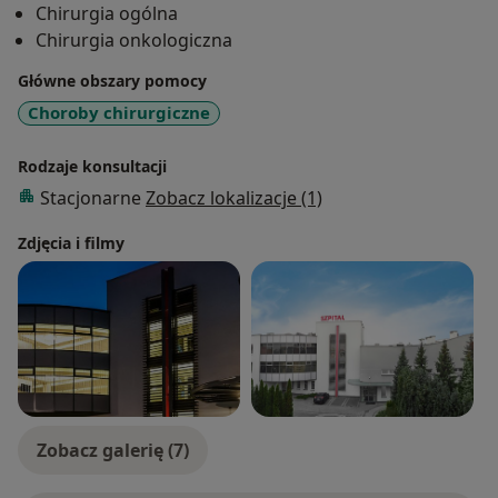
Chirurgia ogólna
a także chirurgiczną diagnostyką nowotworów.
Chirurgia onkologiczna
Współpracuję z innymi specjalistami, aby zapewnić
pacjentom kompleksową opiekę i skuteczne leczenie.
Główne obszary pomocy
Choroby chirurgiczne
Udzielam konsultacji onkologicznych.
Rodzaje konsultacji
Stacjonarne
Zobacz lokalizacje (1)
Zdjęcia i filmy
Zobacz galerię (7)