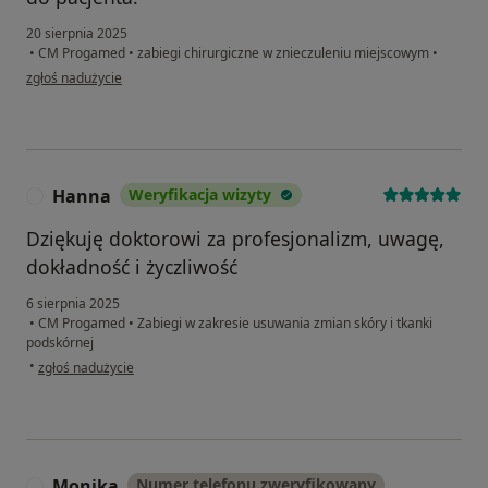
20 sierpnia 2025
•
CM Progamed
•
zabiegi chirurgiczne w znieczuleniu miejscowym
•
w opinii użytkownika Zuzanna
zgłoś nadużycie
Hanna
Weryfikacja wizyty
H
Dziękuję doktorowi za profesjonalizm, uwagę,
dokładność i życzliwość
6 sierpnia 2025
•
CM Progamed
•
Zabiegi w zakresie usuwania zmian skóry i tkanki
podskórnej
w opinii użytkownika Hanna
•
zgłoś nadużycie
Monika
Numer telefonu zweryfikowany
M