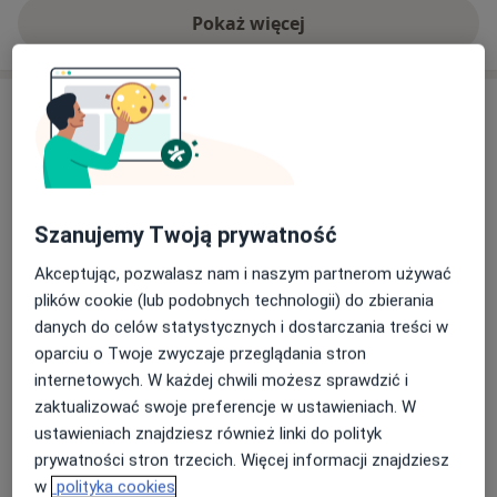
Pokaż więcej
o doświadczeniu
Usługi i ceny
Konsultacja chirurgiczna
Umów wizytę
Od 200 zł
Szczegóły
Szanujemy Twoją prywatność
Wycięcie zmiany skórnej
Umów wizytę
Od 600 zł
Szczegóły
Akceptując, pozwalasz nam i naszym partnerom używać
plików cookie (lub podobnych technologii) do zbierania
danych do celów statystycznych i dostarczania treści w
Usunięcie zmiany skórnej z
oparciu o Twoje zwyczaje przeglądania stron
badaniem histopatologicznym
Umów wizytę
internetowych. W każdej chwili możesz sprawdzić i
Od 600 zł
Szczegóły
zaktualizować swoje preferencje w ustawieniach. W
ustawieniach znajdziesz również linki do polityk
Usuwanie tłuszczaków
prywatności stron trzecich. Więcej informacji znajdziesz
Umów wizytę
Od 600 zł
Szczegóły
w
polityka cookies