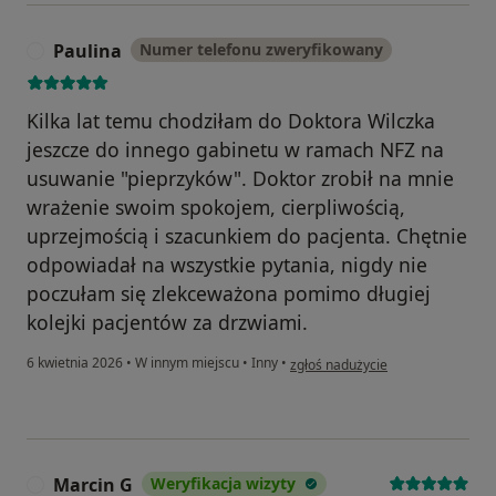
Paulina
Numer telefonu zweryfikowany
P
Kilka lat temu chodziłam do Doktora Wilczka
jeszcze do innego gabinetu w ramach NFZ na
usuwanie "pieprzyków". Doktor zrobił na mnie
wrażenie swoim spokojem, cierpliwością,
uprzejmością i szacunkiem do pacjenta. Chętnie
odpowiadał na wszystkie pytania, nigdy nie
poczułam się zlekceważona pomimo długiej
kolejki pacjentów za drzwiami.
w opinii użytkownika Paulina
6 kwietnia 2026
•
W innym miejscu
•
Inny
•
zgłoś nadużycie
Marcin G
Weryfikacja wizyty
M