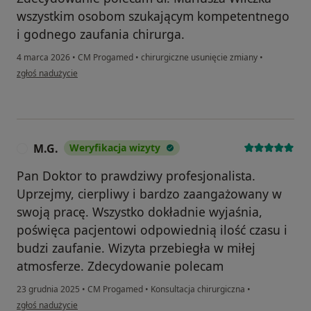
wszystkim osobom szukającym kompetentnego
i godnego zaufania chirurga.
4 marca 2026
•
CM Progamed
•
chirurgiczne usunięcie zmiany
•
w opinii użytkownika Marcin G
zgłoś nadużycie
M.G.
Weryfikacja wizyty
M
Pan Doktor to prawdziwy profesjonalista.
Uprzejmy, cierpliwy i bardzo zaangażowany w
swoją pracę. Wszystko dokładnie wyjaśnia,
poświęca pacjentowi odpowiednią ilość czasu i
budzi zaufanie. Wizyta przebiegła w miłej
atmosferze. Zdecydowanie polecam
23 grudnia 2025
•
CM Progamed
•
Konsultacja chirurgiczna
•
w opinii użytkownika M.G.
zgłoś nadużycie