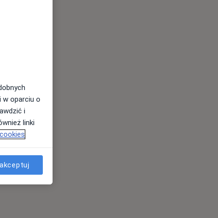
odobnych
i w oparciu o
awdzić i
wnież linki
 cookies
akceptuj