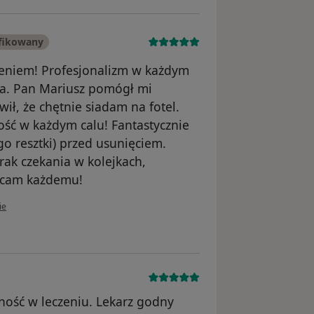
fikowany
eniem! Profesjonalizm w każdym
oga. Pan Mariusz pomógł mi
wił, że chętnie siadam na fotel.
ność w każdym calu! Fantastycznie
go resztki) przed usunięciem.
rak czekania w kolejkach,
lecam każdemu!
kownika Magdalena M.
ie
ność w leczeniu. Lekarz godny