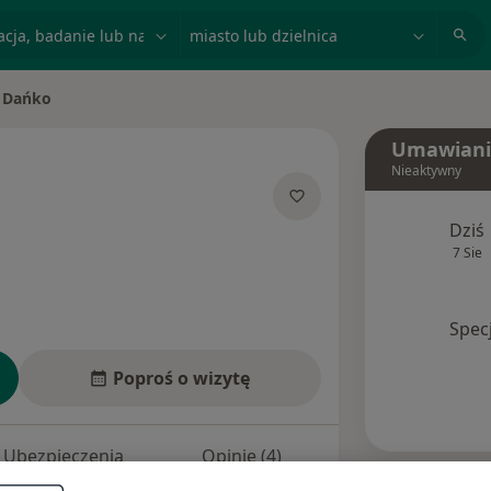
acja, badanie lub nazwisko
miasto lub dzielnica
 Dańko
o
Umawiani
Nieaktywny
ecjalizacjach
Dziś
7 Sie
Spec
Poproś o wizytę
Ubezpieczenia
Opinie (4)