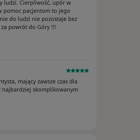
 ludzi. Cierpliwość, upór w
w pomoc pacjentom to jego
nie do ludzi nie pozostaje bez
za powrót do Góry !!!
tysta, mający zawsze czas dla
 z najbardziej skomplikowanym
usunięte