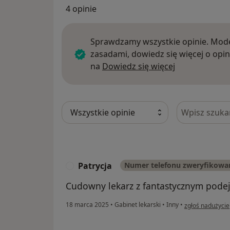
4 opinie
Sprawdzamy wszystkie opinie. Mode
zasadami, dowiedz się więcej o opin
Dowiedz się w
na
Dowiedz się więcej
Szukaj w opi
Patrycja
Numer telefonu zweryfikowa
P
Cudowny lekarz z fantastycznym podej
w opinii użytkow
18 marca 2025
•
Gabinet lekarski
•
Inny
•
zgłoś nadużycie