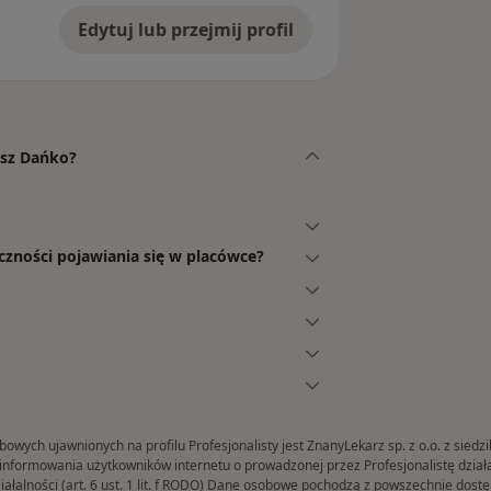
Edytuj lub przejmij profil
usz Dańko?
czności pojawiania się w placówce?
ych ujawnionych na profilu Profesjonalisty jest ZnanyLekarz sp. z o.o. z siedz
formowania użytkowników internetu o prowadzonej przez Profesjonalistę działaln
iałalności (art. 6 ust. 1 lit. f RODO) Dane osobowe pochodzą z powszechnie dos