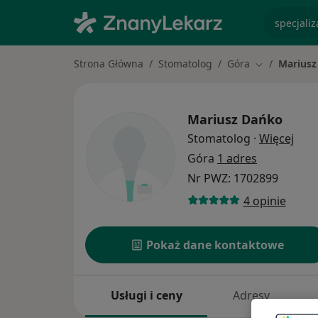
specjaliz
Strona Główna
Stomatolog
Góra
Mariusz
Zmień miast
Mariusz Dańko
O sp
Stomatolog
·
Więcej
Góra
1 adres
Nr PWZ: 1702899
4 opinie
Pokaż dane kontaktowe
Usługi i ceny
Adresy