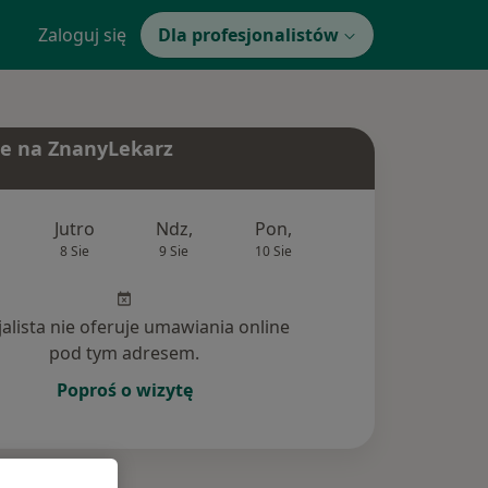
Zaloguj się
Dla profesjonalistów
e na ZnanyLekarz
Jutro
Ndz,
Pon,
Wt,
Śr,
8 Sie
9 Sie
10 Sie
11 Sie
12 Si
jalista nie oferuje umawiania online
pod tym adresem.
Poproś o wizytę