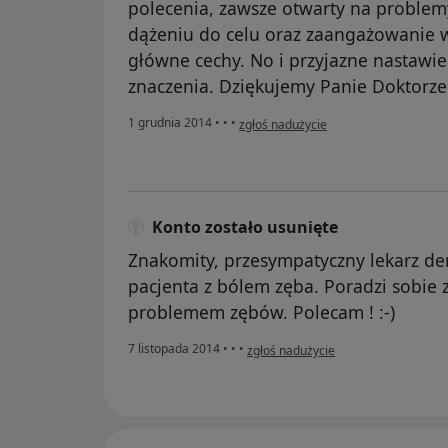
polecenia, zawsze otwarty na problemy
dążeniu do celu oraz zaangażowanie 
główne cechy. No i przyjazne nastawie
znaczenia. Dziękujemy Panie Doktorze 
w opinii użytkownika Iza
1 grudnia 2014
•
•
•
zgłoś nadużycie
Konto zostało usunięte
Znakomity, przesympatyczny lekarz den
pacjenta z bólem zęba. Poradzi sobie
problemem zębów. Polecam ! :-)
w opinii użytkownika Konto zostało 
7 listopada 2014
•
•
•
zgłoś nadużycie