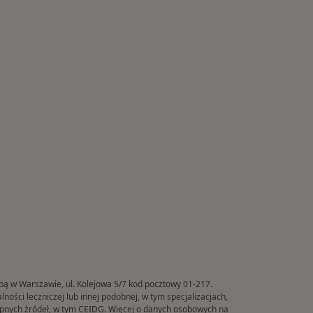
ibą w Warszawie, ul. Kolejowa 5/7 kod pocztowy 01-217.
ości leczniczej lub innej podobnej, w tym specjalizacjach,
tępnych źródeł, w tym CEIDG. Więcej o danych osobowych na