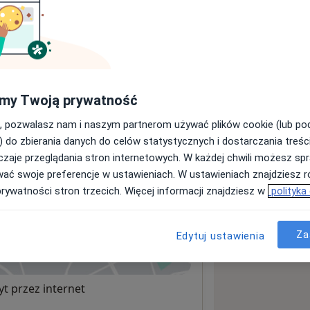
sługach i cenach
ormacji o usługach i cenach.
my Twoją prywatność
, pozwalasz nam i naszym partnerom używać plików cookie (lub p
) do zbierania danych do celów statystycznych i dostarczania treśc
zaje przeglądania stron internetowych. W każdej chwili możesz spr
wać swoje preferencje w ustawieniach. W ustawieniach znajdziesz ró
prywatności stron trzecich. Więcej informacji znajdziesz w
polityka
Za
Edytuj ustawienia
 mapę
wiera się w nowej karcie
t przez internet