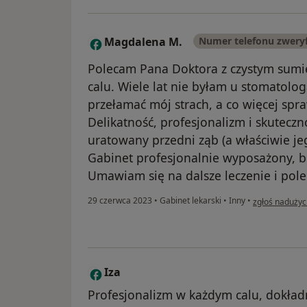
Magdalena M.
Numer telefonu zwery
M
Polecam Pana Doktora z czystym sumi
calu. Wiele lat nie byłam u stomatol
przełamać mój strach, a co więcej spra
Delikatność, profesjonalizm i skutecz
uratowany przedni ząb (a właściwie je
Gabinet profesjonalnie wyposażony, b
Umawiam się na dalsze leczenie i po
w opinii użyt
29 czerwca 2023
•
Gabinet lekarski
•
Inny
•
zgłoś nadużyc
Iza
I
Profesjonalizm w każdym calu, dokład