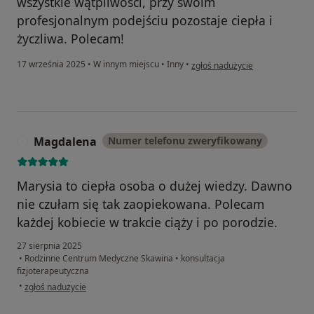
wszystkie wątpliwości, przy swoim
profesjonalnym podejściu pozostaje ciepła i
życzliwa. Polecam!
w opinii użytkownika Dominika 
17 września 2025
•
W innym miejscu
•
Inny
•
zgłoś nadużycie
Magdalena
Numer telefonu zweryfikowany
M
Marysia to ciepła osoba o dużej wiedzy. Dawno
nie czułam się tak zaopiekowana. Polecam
każdej kobiecie w trakcie ciąży i po porodzie.
27 sierpnia 2025
•
Rodzinne Centrum Medyczne Skawina
•
konsultacja
fizjoterapeutyczna
w opinii użytkownika Magdalena
•
zgłoś nadużycie