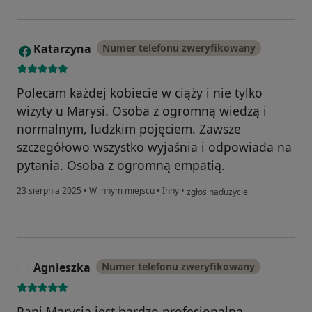
Katarzyna
Numer telefonu zweryfikowany
K
Polecam każdej kobiecie w ciąży i nie tylko
wizyty u Marysi. Osoba z ogromną wiedzą i
normalnym, ludzkim pojęciem. Zawsze
szczegółowo wszystko wyjaśnia i odpowiada na
pytania. Osoba z ogromną empatią.
w opinii użytkownika Katarzyna
23 sierpnia 2025
•
W innym miejscu
•
Inny
•
zgłoś nadużycie
Agnieszka
Numer telefonu zweryfikowany
A
Pani Marysia jest bardzo profesjonalną