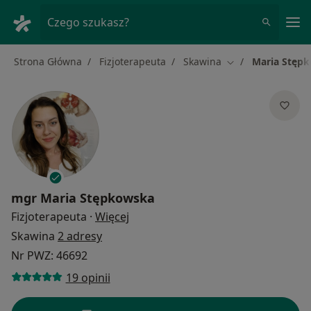
Me
Czego szukasz?
Strona Główna
Fizjoterapeuta
Skawina
Maria Stęp
Zmień miasto
mgr
Maria Stępkowska
O specjalizacjach
Fizjoterapeuta
·
Więcej
Skawina
2 adresy
Nr PWZ: 46692
19 opinii