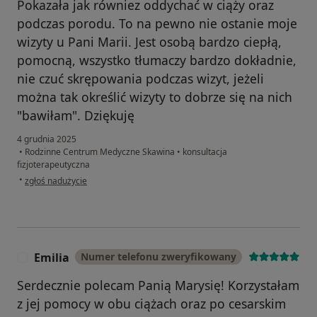
Pokazała jak równiez oddychać w ciąży oraz
podczas porodu. To na pewno nie ostanie moje
wizyty u Pani Marii. Jest osobą bardzo ciepłą,
pomocną, wszystko tłumaczy bardzo dokładnie,
nie czuć skrępowania podczas wizyt, jeżeli
można tak określić wizyty to dobrze się na nich
"bawiłam". Dziękuję
4 grudnia 2025
•
Rodzinne Centrum Medyczne Skawina
•
konsultacja
fizjoterapeutyczna
w opinii użytkownika Faustyna
•
zgłoś nadużycie
Emilia
Numer telefonu zweryfikowany
E
Serdecznie polecam Panią Marysię! Korzystałam
z jej pomocy w obu ciążach oraz po cesarskim