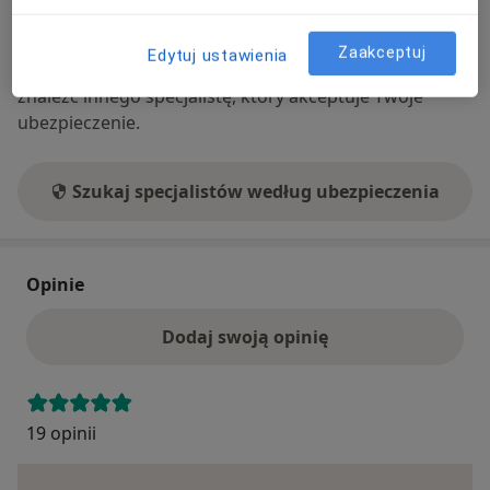
Ubezpieczenia - brak akceptowanych
Ten specjalista przyjmuje wyłącznie pacjentów
Zaakceptuj
Edytuj ustawienia
prywatnych. Możesz opłacić wizytę samodzielnie lub
znaleźć innego specjalistę, który akceptuje Twoje
ubezpieczenie.
Szukaj specjalistów według ubezpieczenia
Opinie
Dodaj swoją opinię
19 opinii