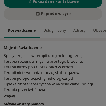
Pokaż dane kontaktowe
Poproś o wizytę
Doświadczenie
Usługi i ceny
Adresy
Ubezpi
Moje doświadczenie
Specjalizuje się w terapii uroginekologicznej.
Terapia rozejścia mięśnia prostego brzucha.
Terapii blizny po CC oraz blizn w kroczu.
Terapii nietrzymania moczu, stolca, gazów.
Terapii po operacjach ginekologicznych.
Opieka fizjoterapeutyczna w okresie ciazy i połogu.
Terapia przeciwbólowa.
O mnie
więcej
Główne obszary pomocy