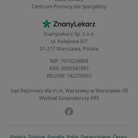
Centrum Pomocy dla Specjalisty
Kontakt
ZnanyLekarz - Strona główna
ZnanyLekarz Sp. z o.o.
ul. Kolejowa 5/7
01-217 Warszawa, Polska
NIP: ⁠7010224868
KRS: ⁠0000347997
REGON: ⁠142276657
Sąd Rejonowy dla m.st. Warszawy w Warszawie XII
Wydział Gospodarczy KRS
Facebook
otwiera się w nowej karcie
otwiera się w nowej karcie
otwiera się w nowej karcie
otwiera się w nowej karcie
otwiera się w nowej karci
otwiera się
otwi
Polska
,
Türkiye
,
España
,
Italia
,
Deutschland
,
Česko
,