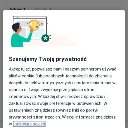
Adres 1
Adres 2
Rodzinne Centrum Medyczne Skawina
Nad Wodą 4,
32-050
Skawina
Powiększ mapę
otwiera się w nowej karcie
Szanujemy Twoją prywatność
Akceptując, pozwalasz nam i naszym partnerom używać
Dostępność
W tym gabinecie nie można umawiać wizyt przez
plików cookie (lub podobnych technologii) do zbierania
internet
danych do celów statystycznych i dostarczania treści w
Co mam zrobić w tej sytuacji?
oparciu o Twoje zwyczaje przeglądania stron
internetowych. W każdej chwili możesz sprawdzić i
zaktualizować swoje preferencje w ustawieniach. W
Pokaż więcej
ustawieniach znajdziesz również linki do polityk
o adresie
prywatności stron trzecich. Więcej informacji znajdziesz
w
polityka cookies