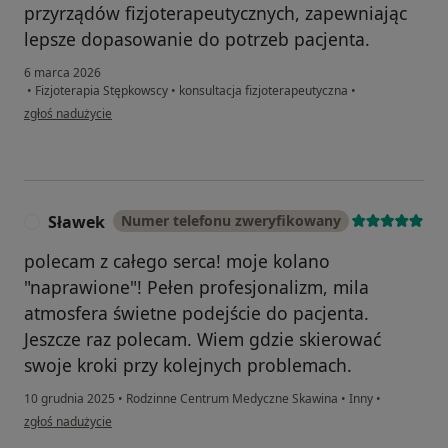
przyrządów fizjoterapeutycznych, zapewniając
lepsze dopasowanie do potrzeb pacjenta.
6 marca 2026
•
Fizjoterapia Stępkowscy
•
konsultacja fizjoterapeutyczna
•
w opinii użytkownika Bartłomiej
zgłoś nadużycie
Sławek
Numer telefonu zweryfikowany
S
polecam z całego serca! moje kolano
"naprawione"! Pełen profesjonalizm, mila
atmosfera świetne podejście do pacjenta.
Jeszcze raz polecam. Wiem gdzie skierować
swoje kroki przy kolejnych problemach.
10 grudnia 2025
•
Rodzinne Centrum Medyczne Skawina
•
Inny
•
w opinii użytkownika Sławek
zgłoś nadużycie