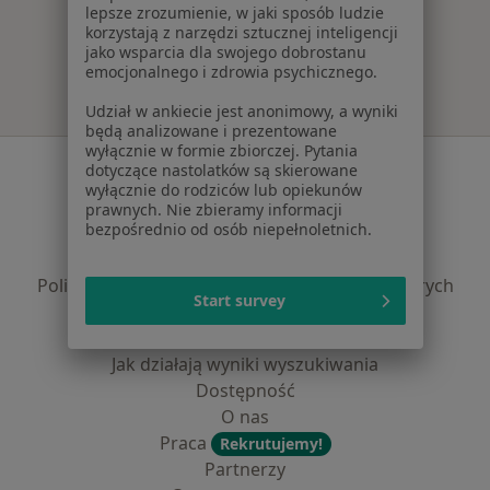
lepsze zrozumienie, w jaki sposób ludzie
Więcej w kategorii: Najpopularniejsze ubezpie
korzystają z narzędzi sztucznej inteligencji
jako wsparcia dla swojego dobrostanu
emocjonalnego i zdrowia psychicznego.
Udział w ankiecie jest anonimowy, a wyniki
będą analizowane i prezentowane
wyłącznie w formie zbiorczej. Pytania
Serwis
dotyczące nastolatków są skierowane
wyłącznie do rodziców lub opiekunów
Regulamin
prawnych. Nie zbieramy informacji
bezpośrednio od osób niepełnoletnich.
Polityka prywatności pacjentów
Polityka prywatności profesjonalistów
Polityka prywatności dla profesjonalistów, których
Start survey
dane pozyskaliśmy samodzielnie
Polityka cookies
Jak działają wyniki wyszukiwania
Dostępność
O nas
Praca
Rekrutujemy!
Partnerzy