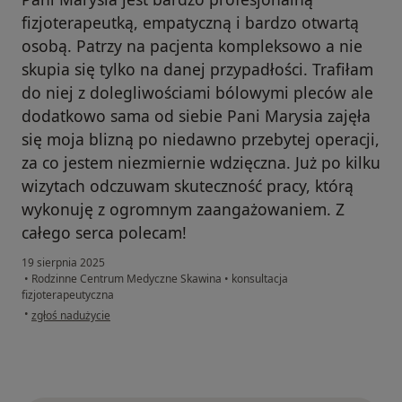
fizjoterapeutką, empatyczną i bardzo otwartą
osobą. Patrzy na pacjenta kompleksowo a nie
skupia się tylko na danej przypadłości. Trafiłam
do niej z dolegliwościami bólowymi pleców ale
dodatkowo sama od siebie Pani Marysia zajęła
się moja blizną po niedawno przebytej operacji,
za co jestem niezmiernie wdzięczna. Już po kilku
wizytach odczuwam skuteczność pracy, którą
wykonuję z ogromnym zaangażowaniem. Z
całego serca polecam!
19 sierpnia 2025
•
Rodzinne Centrum Medyczne Skawina
•
konsultacja
fizjoterapeutyczna
w opinii użytkownika Agnieszka
•
zgłoś nadużycie