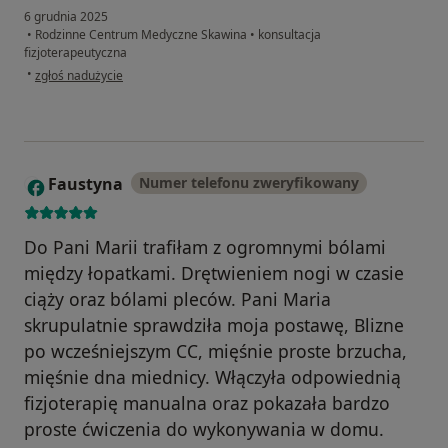
6 grudnia 2025
•
Rodzinne Centrum Medyczne Skawina
•
konsultacja
fizjoterapeutyczna
w opinii użytkownika Natalia N.
•
zgłoś nadużycie
Faustyna
Numer telefonu zweryfikowany
F
Do Pani Marii trafiłam z ogromnymi bólami
między łopatkami. Drętwieniem nogi w czasie
ciąży oraz bólami pleców. Pani Maria
skrupulatnie sprawdziła moja postawę, Blizne
po wcześniejszym CC, mięśnie proste brzucha,
mięśnie dna miednicy. Włączyła odpowiednią
fizjoterapię manualna oraz pokazała bardzo
proste ćwiczenia do wykonywania w domu.