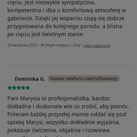
cięciu. Jest niezwykle sympatyczna,
kompetentna i dba o komfortową atmosferę w
gabinecie. Dzięki jej wsparciu czuję się dobrze
przygotowana do kolejnego porodu, a blizna
po cięciu jest świetnym stanie.
w opinii użytkownika Emilia
29 września 2025
•
W innym miejscu
•
Inny
•
zgłoś nadużycie
Dominika G.
Numer telefonu zweryfikowany
D
Pani Marysia to profesjonalistka, bardzo
dokładna i doskonale wie co zrobić, aby pomóc.
Polecam każdej przyszłej mamie oddać się pod
opiekę Marysi, wszystko dokładnie wyjaśnia,
pokazuje ćwiczenia, objaśnia i rozwiewa