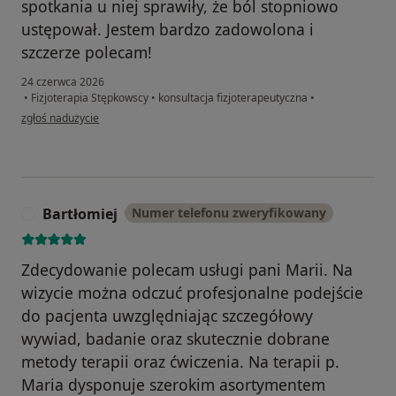
spotkania u niej sprawiły, że ból stopniowo
ustępował. Jestem bardzo zadowolona i
szczerze polecam!
24 czerwca 2026
•
Fizjoterapia Stępkowscy
•
konsultacja fizjoterapeutyczna
•
w opinii użytkownika Kamila
zgłoś nadużycie
Bartłomiej
Numer telefonu zweryfikowany
B
Zdecydowanie polecam usługi pani Marii. Na
wizycie można odczuć profesjonalne podejście
do pacjenta uwzględniając szczegółowy
wywiad, badanie oraz skutecznie dobrane
metody terapii oraz ćwiczenia. Na terapii p.
Maria dysponuje szerokim asortymentem