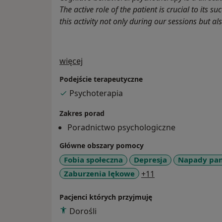
The active role of the patient is crucial to its su
this activity not only during our sessions but a
O mnie
więcej
Podejście terapeutyczne
Psychoterapia
Zakres porad
Poradnictwo psychologiczne
Główne obszary pomocy
Fobia społeczna
Depresja
Napady pan
a11y_sr_more_dis
Zaburzenia lękowe
+11
Pacjenci których przyjmuję
Dorośli