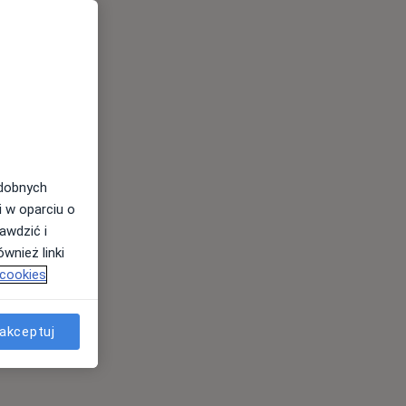
odobnych
i w oparciu o
awdzić i
wnież linki
 cookies
akceptuj