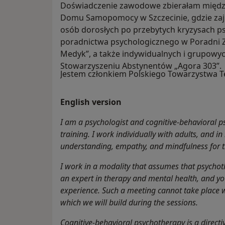
Doświadczenie zawodowe zbierałam międz
Domu Samopomocy w Szczecinie, gdzie zajm
osób dorosłych po przebytych kryzysach ps
poradnictwa psychologicznego w Poradni 
Medyk”, a także indywidualnych i grupowyc
Stowarzyszeniu Abstynentów „Agora 303”.
Jestem członkiem Polskiego Towarzystwa Te
English version
I am a psychologist and cognitive-behavioral 
training. I work individually with adults, and i
understanding, empathy, and mindfulness for t
I work in a modality that assumes that psychot
an expert in therapy and mental health, and yo
experience. Such a meeting cannot take place wi
which we will build during the sessions.
Cognitive-behavioral psychotherapy is a directi