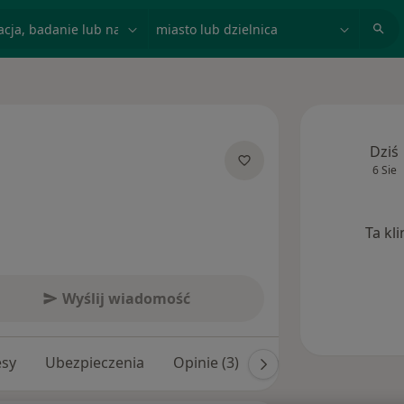
acja, badanie lub nazwisko
miasto lub dzielnica
Dziś
6 Sie
jalizacjach
Ta kl
Wyślij wiadomość
esy
Ubezpieczenia
Opinie (3)
Odpowiedzi na pytan