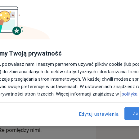
znawczo-behawioralną w trakcie
nie z osobami dorosłymi, a w swojej
nie, empatię i uważność wobec
my Twoją prywatność
, pozwalasz nam i naszym partnerom używać plików cookie (lub p
ychoterapia jest
spotkaniem dwóch
) do zbierania danych do celów statystycznych i dostarczania treśc
erapii i zdrowia psychicznego, Ty -
zaje przeglądania stron internetowych. W każdej chwili możesz spr
ia. Takie spotkanie nie może odbyć się
wać swoje preferencje w ustawieniach. W ustawieniach znajdziesz ró
i, którą w trakcie sesji będziemy
prywatności stron trzecich. Więcej informacji znajdziesz w
polityka
t terapią dyrektywną,
Za
Edytuj ustawienia
 cele. Niezwykle istotna w jej
do tej aktywności będę Cię zapraszać
kże pomiędzy nimi.