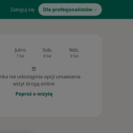
Zaloguj się
Dla profesjonalistów
Jutro
Sob,
Ndz,
Pon,
Wt,
7 Sie
8 Sie
9 Sie
10 Sie
11 Si
inika nie udostępnia opcji umawiania
wizyt drogą online
Poproś o wizytę
ia (1)