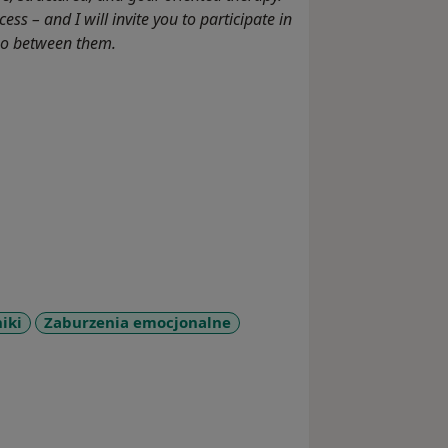
ccess – and I will invite you to participate in
lso between them.
iki
Zaburzenia emocjonalne
eases