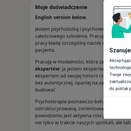
Moje doświadczenie
English version below.
Jestem psycholożką i psychoterapeutką po
całościowego szkolenia. Pracuję indywidual
pracy kładę szczególny nacisk na zrozumie
Szanuje
pacjenta.
Akceptując
Pracuję w modalności, która zakłada, że ps
technologii
ekspertów
: Ja jestem ekspertem do spraw t
Twoje zwyc
ekspertem od swojej historii i doświadczen
zaktualizo
bez autentycznej, opartej na zaufaniu relacj
do polityk 
budować.
Psychoterapia poznawczo-behawioralna jes
ustrukturyzowaną, zorientowaną na ustalone
powodzeniu jest aktywna rola pacjenta – i 
nie tylko w trakcie naszych spotkań, ale ta