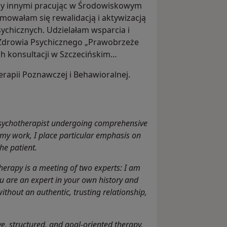
y innymi pracując w Środowiskowym
owałam się rewalidacją i aktywizacją
ychicznych. Udzielałam wsparcia i
Zdrowia Psychicznego „Prawobrzeże
h konsultacji w Szczecińskim
rapii Poznawczej i Behawioralnej.
psychotherapist undergoing comprehensive
n my work, I place particular emphasis on
he patient.
herapy is a meeting of two experts: I am
u are an expert in your own history and
thout an authentic, trusting relationship,
ve, structured, and goal-oriented therapy.