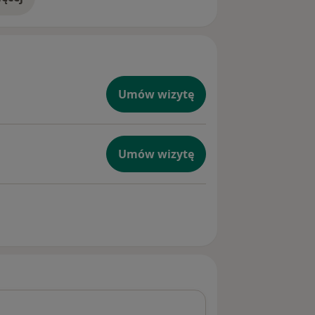
doświadczeniu
Umów wizytę
Umów wizytę