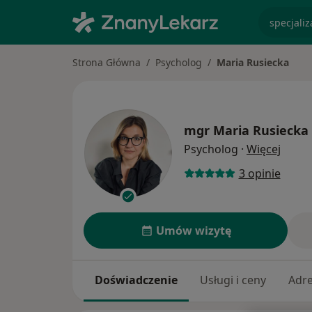
specjaliz
Strona Główna
Psycholog
Maria Rusiecka
mgr
Maria Rusiecka
O spec
Psycholog
·
Więcej
3 opinie
Umów wizytę
Doświadczenie
Usługi i ceny
Adr