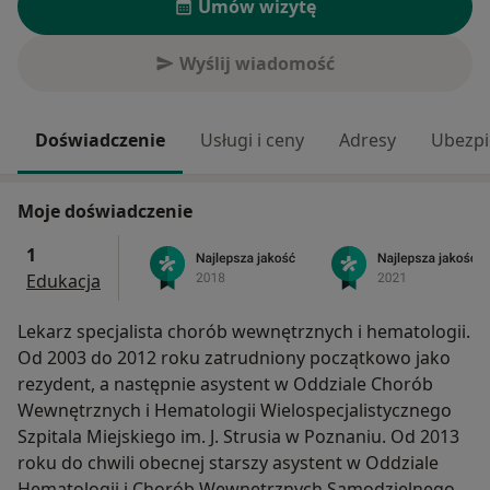
Umów wizytę
Wyślij wiadomość
Doświadczenie
Usługi i ceny
Adresy
Ubezpi
Moje doświadczenie
1
Edukacja
Lekarz specjalista chorób wewnętrznych i hematologii.
Od 2003 do 2012 roku zatrudniony początkowo jako
rezydent, a następnie asystent w Oddziale Chorób
Wewnętrznych i Hematologii Wielospecjalistycznego
Szpitala Miejskiego im. J. Strusia w Poznaniu. Od 2013
roku do chwili obecnej starszy asystent w Oddziale
Hematologii i Chorób Wewnętrznych Samodzielnego