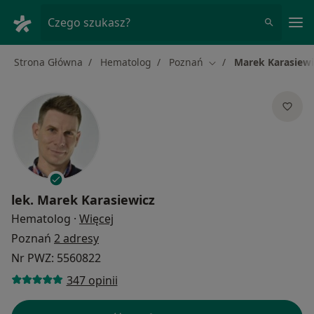
Me
Czego szukasz?
Strona Główna
Hematolog
Poznań
Marek Karasiewi
Zmień miasto
lek.
Marek Karasiewicz
O specjalizacjach
Hematolog
·
Więcej
Poznań
2 adresy
Nr PWZ: 5560822
347 opinii