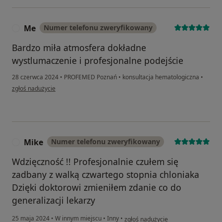
Me
Numer telefonu zweryfikowany
M
Bardzo miła atmosfera dokładne
wystlumaczenie i profesjonalne podejście
28 czerwca 2024
•
PROFEMED Poznań
•
konsultacja hematologiczna
•
w opinii użytkownika Me
zgłoś nadużycie
Mike
Numer telefonu zweryfikowany
M
Wdzięczność !! Profesjonalnie czułem się
zadbany z walką czwartego stopnia chloniaka
Dzięki doktorowi zmieniłem zdanie co do
generalizacji lekarzy
w opinii użytkownika Mike
25 maja 2024
•
W innym miejscu
•
Inny
•
zgłoś nadużycie