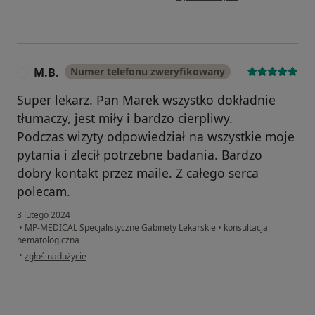
M.B.
Numer telefonu zweryfikowany
M
Super lekarz. Pan Marek wszystko dokładnie
tłumaczy, jest miły i bardzo cierpliwy.
Podczas wizyty odpowiedział na wszystkie moje
pytania i zlecił potrzebne badania. Bardzo
dobry kontakt przez maile. Z całego serca
polecam.
3 lutego 2024
•
MP-MEDICAL Specjalistyczne Gabinety Lekarskie
•
konsultacja
hematologiczna
w opinii użytkownika M.B.
•
zgłoś nadużycie