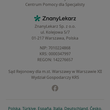
Centrum Pomocy dla Specjalisty
Kontakt
ZnanyLekarz - Strona główna
ZnanyLekarz Sp. z o.o.
ul. Kolejowa 5/7
01-217 Warszawa, Polska
NIP: ⁠7010224868
KRS: ⁠0000347997
REGON: ⁠142276657
Sąd Rejonowy dla m.st. Warszawy w Warszawie XII
Wydział Gospodarczy KRS
Facebook
otwiera się w nowej karcie
otwiera się w nowej karcie
otwiera się w nowej karcie
otwiera się w nowej karcie
otwiera się w nowej karci
otwiera się
otwi
Polska
,
Türkiye
,
España
,
Italia
,
Deutschland
,
Česko
,