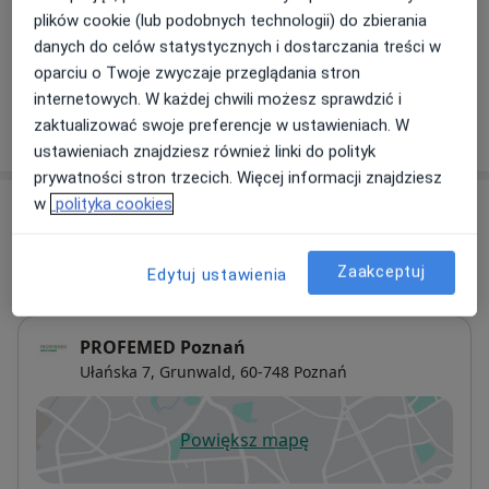
Konsultacja telefoniczna - Hematolog
plików cookie (lub podobnych technologii) do zbierania
Od 189 zł
Szczegóły
danych do celów statystycznych i dostarczania treści w
oparciu o Twoje zwyczaje przeglądania stron
internetowych. W każdej chwili możesz sprawdzić i
zaktualizować swoje preferencje w ustawieniach. W
W jaki sposób ustalane są ceny?
ustawieniach znajdziesz również linki do polityk
prywatności stron trzecich. Więcej informacji znajdziesz
w
polityka cookies
Adresy (3)
Adres 1
Online
Adres 2
Zaakceptuj
Edytuj ustawienia
PROFEMED Poznań
Ułańska 7,
Grunwald
, 60-748
Poznań
Powiększ mapę
otwiera się w nowej karcie