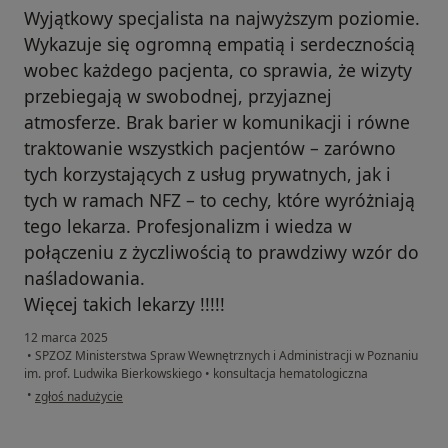
Wyjątkowy specjalista na najwyższym poziomie.
Wykazuje się ogromną empatią i serdecznością
wobec każdego pacjenta, co sprawia, że wizyty
przebiegają w swobodnej, przyjaznej
atmosferze. Brak barier w komunikacji i równe
traktowanie wszystkich pacjentów – zarówno
tych korzystających z usług prywatnych, jak i
tych w ramach NFZ – to cechy, które wyróżniają
tego lekarza. Profesjonalizm i wiedza w
połączeniu z życzliwością to prawdziwy wzór do
naśladowania.
Więcej takich lekarzy !!!!!
12 marca 2025
•
SPZOZ Ministerstwa Spraw Wewnętrznych i Administracji w Poznaniu
im. prof. Ludwika Bierkowskiego
•
konsultacja hematologiczna
w opinii użytkownika E.R-K.
•
zgłoś nadużycie