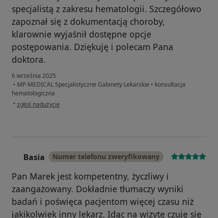
specjalistą z zakresu hematologii. Szczegółowo
zapoznał się z dokumentacją choroby,
klarownie wyjaśnił dostępne opcje
postępowania. Dziękuję i polecam Pana
doktora.
6 września 2025
•
MP-MEDICAL Specjalistyczne Gabinety Lekarskie
•
konsultacja
hematologiczna
w opinii użytkownika Piotr
•
zgłoś nadużycie
Basia
Numer telefonu zweryfikowany
B
Pan Marek jest kompetentny, życzliwy i
zaangażowany. Dokładnie tłumaczy wyniki
badań i poświęca pacjentom więcej czasu niż
jakikolwiek inny lekarz. Idąc na wizytę czuję się