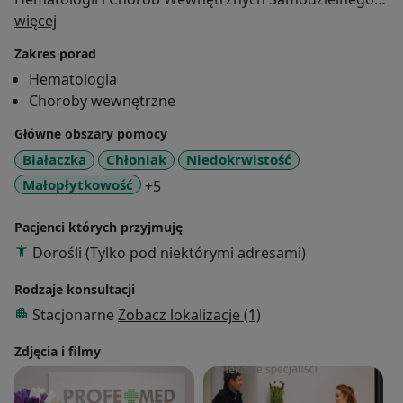
O mnie
Publicznego Zakładu Opieki Zdrowotnej Ministerstwa
więcej
Spraw Wewnętrznych w Poznaniu.
Zakres porad
Hematologia
Zajmuje się diagnostyką i leczeniem chorób
Choroby wewnętrzne
hematologicznych u dorosłych - głównie
hematoonkologią (ostre i przewlekłe białaczki,
Główne obszary pomocy
chłoniaki ziarnicze i nieziarnicze, szpiczaki
Białaczka
Chłoniak
Niedokrwistość
plazmocytowe, zespoły mielodysplastyczne,
a11y_sr_more_diseases
Małopłytkowość
+5
nowotwory mieloproliferacyjne i inne) oraz
diagnostyką i leczeniem hematologicznych chorób
Pacjenci których przyjmuję
nienowotworowych (niedokrwistość, małopłytkowość,
Dorośli (Tylko pod niektórymi adresami)
leukopenia, neutropenia oraz skazy krwotoczne i
trombofilia).
Rodzaje konsultacji
Stacjonarne
Zobacz lokalizacje (1)
Zdjęcia i filmy