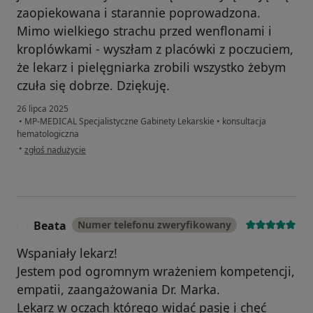
zaopiekowana i starannie poprowadzona.
Mimo wielkiego strachu przed wenflonami i
kroplówkami - wyszłam z placówki z poczuciem,
że lekarz i pielęgniarka zrobili wszystko żebym
czuła się dobrze. Dziękuję.
26 lipca 2025
•
MP-MEDICAL Specjalistyczne Gabinety Lekarskie
•
konsultacja
hematologiczna
w opinii użytkownika Basia
•
zgłoś nadużycie
Beata
Numer telefonu zweryfikowany
B
Wspaniały lekarz!
Jestem pod ogromnym wrażeniem kompetencji,
empatii, zaangażowania Dr. Marka.
Lekarz w oczach którego widać pasję i chęć