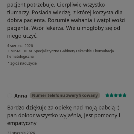
pacjent potrzebuje. Cierpliwie wszystko
tłumaczy. Posiada wiedzę, z której korzysta dla
dobra pacjenta. Rozumie wahania i wątpliwości
pacjenta. Wzór lekarza. Wielu mogłoby się od
niego uczyć.
4 sierpnia 2026
•
MP-MEDICAL Specjalistyczne Gabinety Lekarskie
•
konsultacja
hematologiczna
w opinii użytkownika Pacjentka
•
zgłoś nadużycie
Anna
Numer telefonu zweryfikowany
A
Bardzo dziękuje za opiekę nad moją babcią :)
pan doktor wszystko wyjaśnia, jest pomocny i
empatyczny
22 stycznia 2026