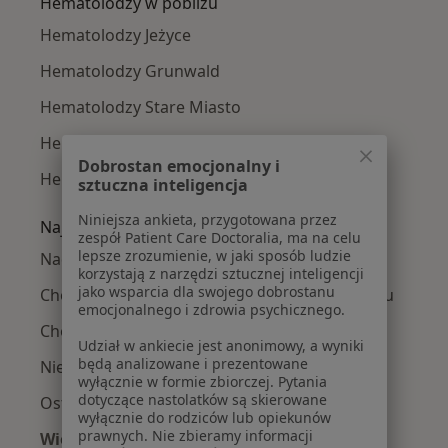
Hematolodzy w pobliżu
Hematolodzy Jeżyce
Hematolodzy Grunwald
Hematolodzy Stare Miasto
Hematolodzy Nowe Miasto
Dobrostan emocjonalny i
Hematolodzy Wilda
sztuczna inteligencja
Niniejsza ankieta, przygotowana przez
Najczęście leczone choroby
zespół Patient Care Doctoralia, ma na celu
lepsze zrozumienie, w jaki sposób ludzie
Nadciśnienie tętnicze w Poznaniu
korzystają z narzędzi sztucznej inteligencji
jako wsparcia dla swojego dobrostanu
Choroby przewodu pokarmowego w Poznaniu
emocjonalnego i zdrowia psychicznego.
Choroby tarczycy w Poznaniu
Udział w ankiecie jest anonimowy, a wyniki
będą analizowane i prezentowane
Niepłodność w Poznaniu
wyłącznie w formie zbiorczej. Pytania
dotyczące nastolatków są skierowane
Osteoporoza w Poznaniu
wyłącznie do rodziców lub opiekunów
prawnych. Nie zbieramy informacji
Więcej (15)