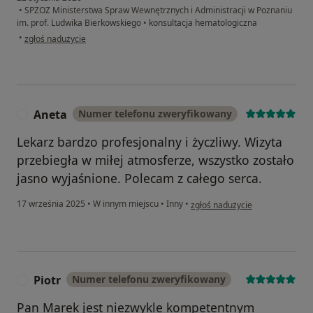
•
SPZOZ Ministerstwa Spraw Wewnętrznych i Administracji w Poznaniu
im. prof. Ludwika Bierkowskiego
•
konsultacja hematologiczna
w opinii użytkownika Anna
•
zgłoś nadużycie
Aneta
Numer telefonu zweryfikowany
A
Lekarz bardzo profesjonalny i życzliwy. Wizyta
przebiegła w miłej atmosferze, wszystko zostało
jasno wyjaśnione. Polecam z całego serca.
w opinii użytkownika Aneta
17 września 2025
•
W innym miejscu
•
Inny
•
zgłoś nadużycie
Piotr
Numer telefonu zweryfikowany
P
Pan Marek jest niezwykle kompetentnym