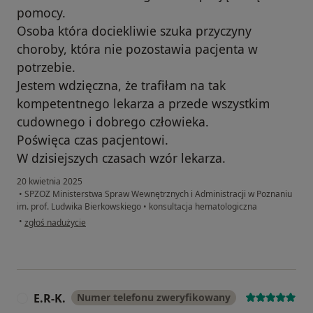
pomocy.
Osoba która dociekliwie szuka przyczyny
choroby, która nie pozostawia pacjenta w
potrzebie.
Jestem wdzięczna, że trafiłam na tak
kompetentnego lekarza a przede wszystkim
cudownego i dobrego człowieka.
Poświęca czas pacjentowi.
W dzisiejszych czasach wzór lekarza.
20 kwietnia 2025
•
SPZOZ Ministerstwa Spraw Wewnętrznych i Administracji w Poznaniu
im. prof. Ludwika Bierkowskiego
•
konsultacja hematologiczna
w opinii użytkownika Beata
•
zgłoś nadużycie
E.R-K.
Numer telefonu zweryfikowany
E