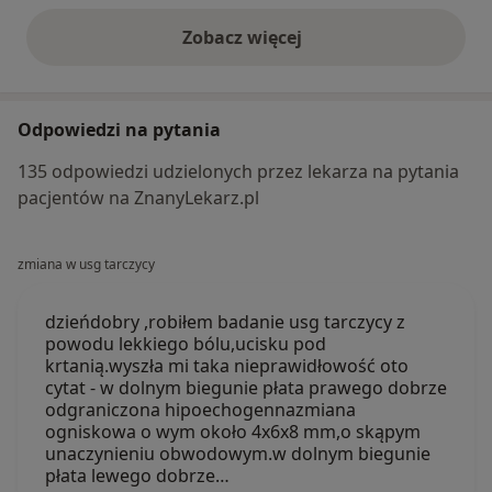
Zobacz więcej
opinie powyżej
Odpowiedzi na pytania
135 odpowiedzi udzielonych przez lekarza na pytania
pacjentów na ZnanyLekarz.pl
zmiana w usg tarczycy
dzieńdobry ,robiłem badanie usg tarczycy z
powodu lekkiego bólu,ucisku pod
krtanią.wyszła mi taka nieprawidłowość oto
cytat - w dolnym biegunie płata prawego dobrze
odgraniczona hipoechogennazmiana
ogniskowa o wym około 4x6x8 mm,o skąpym
unaczynieniu obwodowym.w dolnym biegunie
płata lewego dobrze…