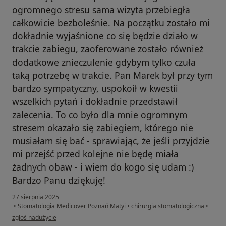
ogromnego stresu sama wizyta przebiegła
całkowicie bezboleśnie. Na początku zostało mi
dokładnie wyjaśnione co się będzie działo w
trakcie zabiegu, zaoferowane zostało również
dodatkowe znieczulenie gdybym tylko czuła
taką potrzebę w trakcie. Pan Marek był przy tym
bardzo sympatyczny, uspokoił w kwestii
wszelkich pytań i dokładnie przedstawił
zalecenia. To co było dla mnie ogromnym
stresem okazało się zabiegiem, którego nie
musiałam się bać - sprawiając, że jeśli przyjdzie
mi przejść przed kolejne nie będę miała
żadnych obaw - i wiem do kogo się udam :)
Bardzo Panu dziękuję!
27 sierpnia 2025
•
Stomatologia Medicover Poznań Matyi
•
chirurgia stomatologiczna
•
w opinii użytkownika Adrianna
zgłoś nadużycie