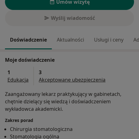
Umów wizytę
Wyślij wiadomość
Doświadczenie
Aktualności
Usługi i ceny
Ad
Moje doświadczenie
1
3
Edukacja
Akceptowane ubezpieczenia
Zaangażowany lekarz praktykujący w gabinetach,
chętnie dzielący się wiedzą i doświadczeniem
wykładowca akademicki.
Zakres porad
Chirurgia stomatologiczna
Stomatologia ogólna