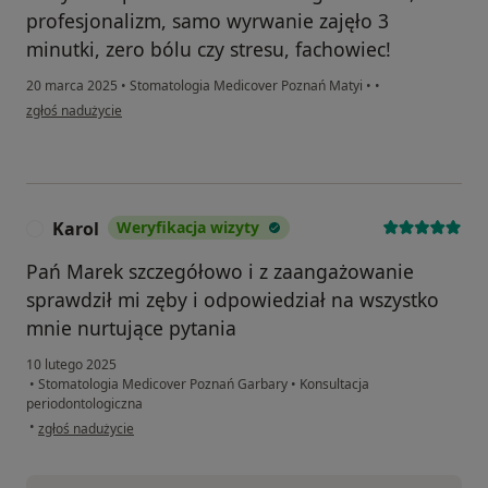
profesjonalizm, samo wyrwanie zajęło 3
minutki, zero bólu czy stresu, fachowiec!
20 marca 2025
•
Stomatologia Medicover Poznań Matyi
•
•
w opinii użytkownika Maciej Chmielewski
zgłoś nadużycie
Karol
Weryfikacja wizyty
K
Pań Marek szczegółowo i z zaangażowanie
sprawdził mi zęby i odpowiedział na wszystko
mnie nurtujące pytania
10 lutego 2025
•
Stomatologia Medicover Poznań Garbary
•
Konsultacja
periodontologiczna
w opinii użytkownika Karol
•
zgłoś nadużycie