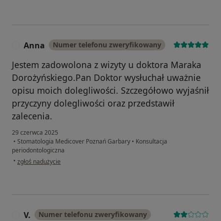
Anna
Numer telefonu zweryfikowany
A
Jestem zadowolona z wizyty u doktora Maraka
Dorożyńskiego.Pan Doktor wysłuchał uważnie
opisu moich dolegliwości. Szczegółowo wyjaśnił
przyczyny dolegliwości oraz przedstawił
zalecenia.
29 czerwca 2025
•
Stomatologia Medicover Poznań Garbary
•
Konsultacja
periodontologiczna
w opinii użytkownika Anna
•
zgłoś nadużycie
V.
Numer telefonu zweryfikowany
V