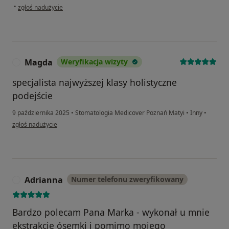
w opinii użytkownika Endzi
•
zgłoś nadużycie
Magda
Weryfikacja wizyty
M
specjalista najwyższej klasy holistyczne
podejście
9 października 2025
•
Stomatologia Medicover Poznań Matyi
•
Inny
•
w opinii użytkownika Magda
zgłoś nadużycie
Adrianna
Numer telefonu zweryfikowany
A
Bardzo polecam Pana Marka - wykonał u mnie
ekstrakcję ósemki i pomimo mojego