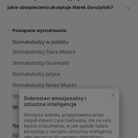
Jakie ubezpieczenia akceptuje Marek Dorożyński?
Powiązane wyszukiwania
Stomatolodzy w pobliżu
Stomatolodzy Stare Miasto
Stomatolodzy Grunwald
Stomatolodzy Jeżyce
Stomatolodzy Nowe Miasto
Stomatolodzy Wilda
Dobrostan emocjonalny i
sztuczna inteligencja
Więcej (2)
Więcej w kategorii: Stomatolodzy w pobliżu
Niniejsza ankieta, przygotowana przez
zespół Patient Care Doctoralia, ma na celu
Najczęście leczone choroby
lepsze zrozumienie, w jaki sposób ludzie
korzystają z narzędzi sztucznej inteligencji
Ból zęba w Poznaniu
jako wsparcia dla swojego dobrostanu