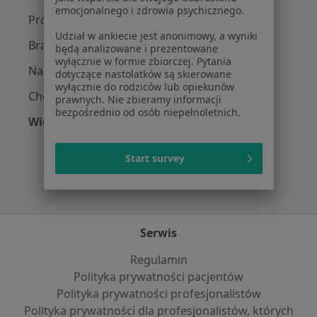
emocjonalnego i zdrowia psychicznego.
Próchnica w Poznaniu
Udział w ankiecie jest anonimowy, a wyniki
Braki zębowe w Poznaniu
będą analizowane i prezentowane
wyłącznie w formie zbiorczej. Pytania
Nadwrażliwość zębów w Poznaniu
dotyczące nastolatków są skierowane
wyłącznie do rodziców lub opiekunów
Choroby miazgi w Poznaniu
prawnych. Nie zbieramy informacji
bezpośrednio od osób niepełnoletnich.
Więcej (15)
Więcej w kategorii: Najczęście leczone chorob
Start survey
Serwis
Regulamin
Polityka prywatności pacjentów
Polityka prywatności profesjonalistów
Polityka prywatności dla profesjonalistów, których