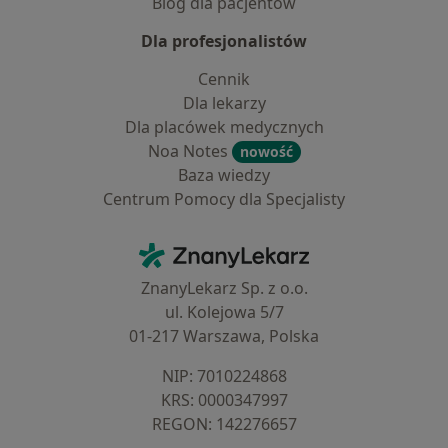
Blog dla pacjentów
Dla profesjonalistów
Cennik
Dla lekarzy
Dla placówek medycznych
Noa Notes
nowość
Baza wiedzy
Centrum Pomocy dla Specjalisty
Kontakt
ZnanyLekarz - Strona główna
ZnanyLekarz Sp. z o.o.
ul. Kolejowa 5/7
01-217 Warszawa, Polska
NIP: ⁠7010224868
KRS: ⁠0000347997
REGON: ⁠142276657