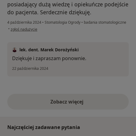
posiadający dużą wiedzę i opiekuńcze podejście
do pacjenta. Serdecznie dziękuję.
4 października 2024
•
Stomatologia Ogrody
•
badania stomatologiczne
w opinii użytkownika Monika F.
•
zgłoś nadużycie
lek. dent. Marek Dorożyński
Dziękuje i zapraszam ponownie.
22 października 2024
Zobacz więcej
opinie powyżej
Najczęściej zadawane pytania