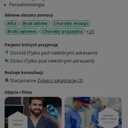
Periodontologia
Główne obszary pomocy
Afta
Brak zębów
Choroby miazgi
a11y_sr_more_d
Braki zębowe
Choroby przyzębia
+23
Pacjenci których przyjmuję
Dorośli (Tylko pod niektórymi adresami)
Dzieci (Tylko pod niektórymi adresami)
Rodzaje konsultacji
Stacjonarne
Zobacz lokalizacje (2)
Zdjęcia i filmy