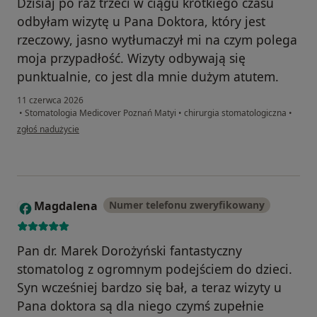
Dzisiaj po raz trzeci w ciągu krótkiego czasu
odbyłam wizytę u Pana Doktora, który jest
rzeczowy, jasno wytłumaczył mi na czym polega
moja przypadłość. Wizyty odbywają się
punktualnie, co jest dla mnie dużym atutem.
11 czerwca 2026
•
Stomatologia Medicover Poznań Matyi
•
chirurgia stomatologiczna
•
w opinii użytkownika Anna
zgłoś nadużycie
Magdalena
Numer telefonu zweryfikowany
M
Pan dr. Marek Dorożyński fantastyczny
stomatolog z ogromnym podejściem do dzieci.
Syn wcześniej bardzo się bał, a teraz wizyty u
Pana doktora są dla niego czymś zupełnie