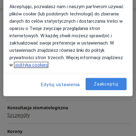
Akceptując, pozwalasz nam i naszym partnerom używać
plików cookie (lub podobnych technologii) do zbierania
Usługi i ceny
danych do celów statystycznych i dostarczania treści w
oparciu o Twoje zwyczaje przeglądania stron
Konsultacja implantologiczna
Umów wizytę
internetowych. W każdej chwili możesz sprawdzić i
Od 99 zł
Szczegóły
zaktualizować swoje preferencje w ustawieniach. W
ustawieniach znajdziesz również linki do polityk
Konsultacja periodontologiczna
prywatności stron trzecich. Więcej informacji znajdziesz
Umów wizytę
Od 299 zł
Szczegóły
w
polityka cookies
Chirurgia stomatologiczna
Zaakceptuj
Edytuj ustawienia
Umów wizytę
Od 189 zł
Szczegóły
Konsultacja stomatologiczna
Szczegóły
Korony