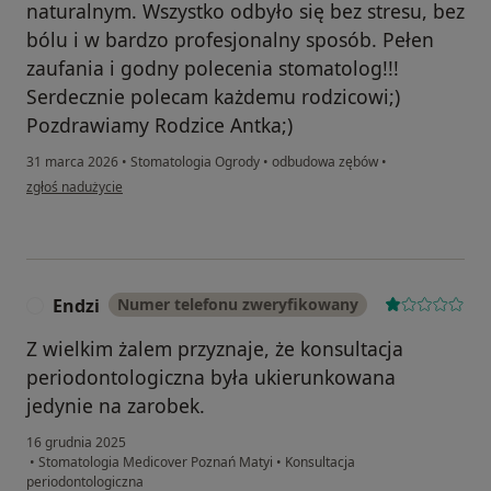
naturalnym. Wszystko odbyło się bez stresu, bez
bólu i w bardzo profesjonalny sposób. Pełen
zaufania i godny polecenia stomatolog!!!
Serdecznie polecam każdemu rodzicowi;)
Pozdrawiamy Rodzice Antka;)
31 marca 2026
•
Stomatologia Ogrody
•
odbudowa zębów
•
w opinii użytkownika Magdalena
zgłoś nadużycie
Endzi
Numer telefonu zweryfikowany
E
Z wielkim żalem przyznaje, że konsultacja
periodontologiczna była ukierunkowana
jedynie na zarobek.
16 grudnia 2025
•
Stomatologia Medicover Poznań Matyi
•
Konsultacja
periodontologiczna