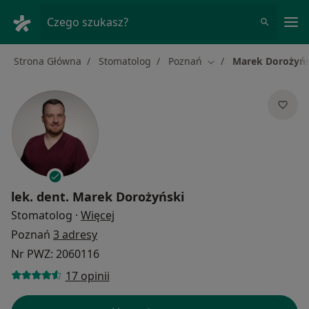
Me
Czego szukasz?
Strona Główna
Stomatolog
Poznań
Marek Dorożyńs
Zmień miasto
lek. dent.
Marek Dorożyński
O specjalizacjach
Stomatolog
·
Więcej
Poznań
3 adresy
Nr PWZ: 2060116
17 opinii