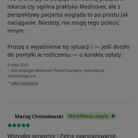
lekarza czy ogólna praktyka Medicover, ale z
perspektywy pacjenta wygląda to po prostu jak
naciąganie. Niestety, nie mogę tego polecić
innym.
Proszę o wyjaśnienie tej sytuacji i — jeśli doszło
do pomyłki w rozliczeniu — o korektę opłaty.
8 maja 2025
•
Stomatologia Medicover Poznań Garbary
•
Konsultacja
stomatologiczna
w opinii użytkownika V.
•
zgłoś nadużycie
Maciej Chmielewski
Weryfikacja wizyty
M
Wszystko sprawnie ! Pelne zaangażowanie,