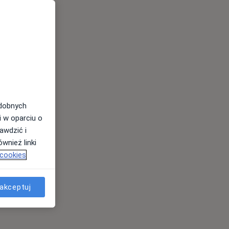
odobnych
i w oparciu o
awdzić i
wnież linki
 cookies
akceptuj