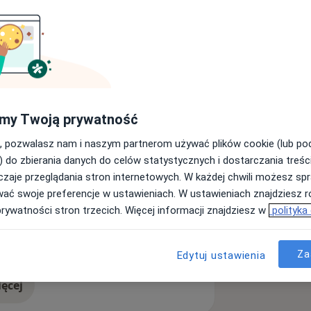
ą pracującym w nurcie
ę w Instytucie Psychologii
szczy. Obecnie jestem w trakcie
znej w Krakowskim Centrum
ę w Wojewódzkim Szpitalu Zespolonym
my Twoją prywatność
hiatrycznym męskim oraz w Poradni
e doświadczenie zdobywałem pracując
, pozwalasz nam i naszym partnerom używać plików cookie (lub p
kim, na oddziale psychiatrycznym
) do zbierania danych do celów statystycznych i dostarczania treśc
raz w poradni zdrowia psychicznego
zaje przeglądania stron internetowych. W każdej chwili możesz spr
ję z lekarzami psychiatrii - co daje
wać swoje preferencje w ustawieniach. W ustawieniach znajdziesz ró
ywnego leczenia.
prywatności stron trzecich. Więcej informacji znajdziesz w
polityka
a
Bezsenność
_diseases
Za
Edytuj ustawienia
ęcej
doświadczeniu