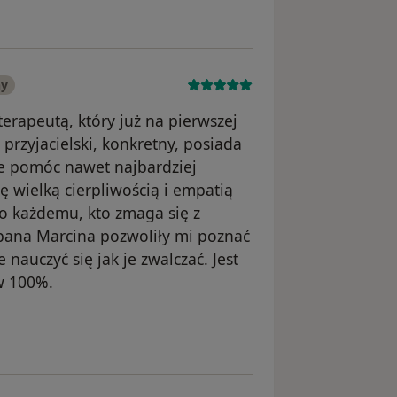
ny
erapeutą, który już na pierwszej
przyjacielski, konkretny, posiada
ie pomóc nawet najbardziej
 wielką cierpliwością i empatią
o każdemu, kto zmaga się z
pana Marcina pozwoliły mi poznać
auczyć się jak je zwalczać. Jest
w 100%.
ka Dariusz