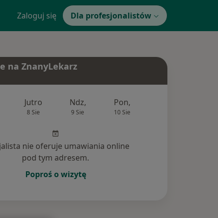
Zaloguj się
Dla profesjonalistów
e na ZnanyLekarz
Jutro
Ndz,
Pon,
Wt,
Śr,
8 Sie
9 Sie
10 Sie
11 Sie
12 Si
jalista nie oferuje umawiania online
pod tym adresem.
Poproś o wizytę