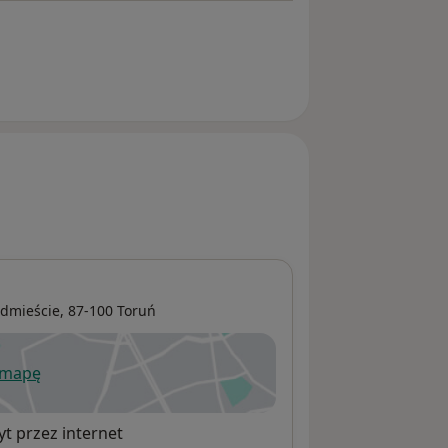
edmieście
, 87-100
Toruń
 mapę
wiera się w nowej karcie
t przez internet