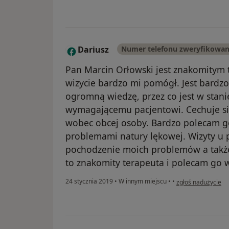
Dariusz
Numer telefonu zweryfikowa
D
Pan Marcin Orłowski jest znakomitym t
wizycie bardzo mi pomógł. Jest bardzo 
ogromną wiedzę, przez co jest w stan
wymagającemu pacjentowi. Cechuje się
wobec obcej osoby. Bardzo polecam g
problemami natury lękowej. Wizyty u 
pochodzenie moich problemów a także n
to znakomity terapeuta i polecam go 
w opinii użytkowni
24 stycznia 2019
•
W innym miejscu
•
•
zgłoś nadużycie