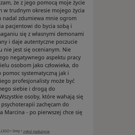
dzam, że z jego pomocą moje życie
im w trudnym okresie mojego życia
ch nadal zdumiewa mnie ogrom
ia pacjentowi do bycia sobą i
maganiu się z własnymi demonami
ny i daje autentyczne poczucie
 nie jest się ocenianym. Nie
nego negatywnego aspektu pracy
ielu osobom jako człowieka, do
 pomoc systematyczną jak i
iego profesjonalisty może być
ego siebie i drogą do
 Wszystkie osoby, które wahają się
u psychoterapii zachęcam do
a Marcina - po pierwszej chce się
w opinii użytkownika PMK
OLLIGO
•
Inny
•
zgłoś nadużycie