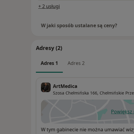
+ 2 usługi
W jaki sposób ustalane są ceny?
Adresy (2)
Adres 1
Adres 2
ArtMedica
Szosa Chełmińska 166,
Chełmińskie Prz
Powiększ
ot
Dostępność
W tym gabinecie nie można umawiać wizy