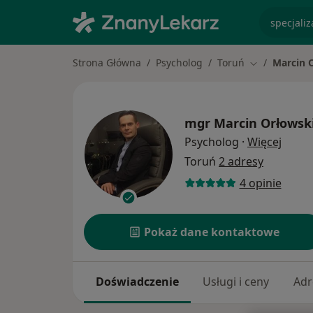
specjaliz
Strona Główna
Psycholog
Toruń
Marcin 
Zmień miasto
mgr
Marcin Orłowsk
O spec
Psycholog
·
Więcej
Toruń
2 adresy
4 opinie
Pokaż dane kontaktowe
Doświadczenie
Usługi i ceny
Adr