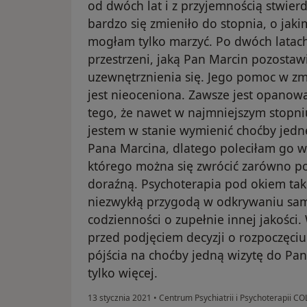
od dwóch lat i z przyjemnością stwier
bardzo się zmieniło do stopnia, o jak
mogłam tylko marzyć. Po dwóch lata
przestrzeni, jaką Pan Marcin pozostaw
uzewnętrznienia się. Jego pomoc w z
jest nieoceniona. Zawsze jest opanowa
tego, że nawet w najmniejszym stopniu
jestem w stanie wymienić choćby jed
Pana Marcina, dlatego poleciłam go w
którego można się zwrócić zarówno po
doraźną. Psychoterapia pod okiem tak
niezwykłą przygodą w odkrywaniu sam
codzienności o zupełnie innej jakości.
przed podjęciem decyzji o rozpoczęci
pójścia na choćby jedną wizytę do Pan
tylko więcej.
13 stycznia 2021
•
Centrum Psychiatrii i Psychoterapii C