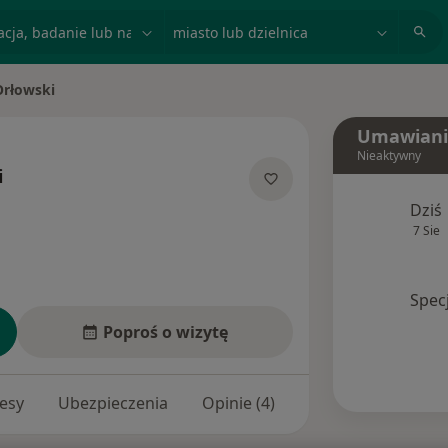
acja, badanie lub nazwisko
miasto lub dzielnica
Orłowski
Umawiani
Nieaktywny
i
jalizacjach
Dziś
7 Sie
Spec
Poproś o wizytę
esy
Ubezpieczenia
Opinie (4)