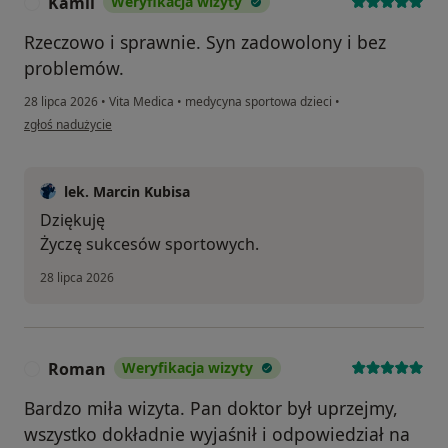
Kamil
Weryfikacja wizyty
K
Rzeczowo i sprawnie. Syn zadowolony i bez
problemów.
28 lipca 2026
•
Vita Medica
•
medycyna sportowa dzieci
•
w opinii użytkownika Kamil
zgłoś nadużycie
lek. Marcin Kubisa
Dziękuję
Życzę sukcesów sportowych.
28 lipca 2026
Roman
Weryfikacja wizyty
R
Bardzo miła wizyta. Pan doktor był uprzejmy,
wszystko dokładnie wyjaśnił i odpowiedział na