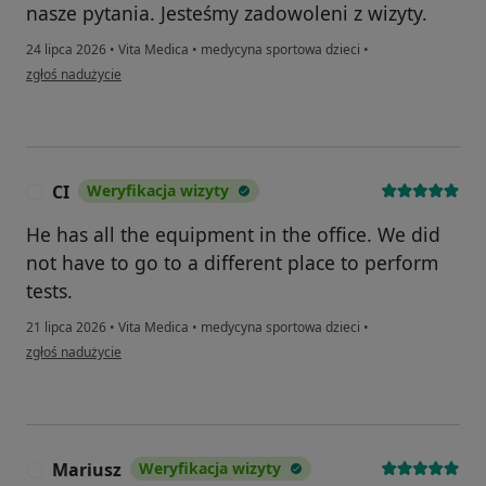
nasze pytania. Jesteśmy zadowoleni z wizyty.
24 lipca 2026
•
Vita Medica
•
medycyna sportowa dzieci
•
w opinii użytkownika Roman
zgłoś nadużycie
CI
Weryfikacja wizyty
C
He has all the equipment in the office. We did
not have to go to a different place to perform
tests.
21 lipca 2026
•
Vita Medica
•
medycyna sportowa dzieci
•
w opinii użytkownika CI
zgłoś nadużycie
Mariusz
Weryfikacja wizyty
M