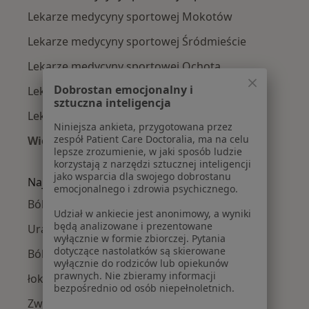
Lekarze medycyny sportowej Mokotów
Lekarze medycyny sportowej Śródmieście
Lekarze medycyny sportowej Ochota
Dobrostan emocjonalny i
Lekarze medycyny sportowej Bielany
sztuczna inteligencja
Lekarze medycyny sportowej Wola
Niniejsza ankieta, przygotowana przez
zespół Patient Care Doctoralia, ma na celu
Więcej (11)
lepsze zrozumienie, w jaki sposób ludzie
Więcej w kategorii: Lekarze medycyny sportow
korzystają z narzędzi sztucznej inteligencji
jako wsparcia dla swojego dobrostanu
Najczęście leczone choroby
emocjonalnego i zdrowia psychicznego.
Ból kolana w Warszawie
Udział w ankiecie jest anonimowy, a wyniki
będą analizowane i prezentowane
Urazy w Warszawie
wyłącznie w formie zbiorczej. Pytania
dotyczące nastolatków są skierowane
Ból barku w Warszawie
wyłącznie do rodziców lub opiekunów
prawnych. Nie zbieramy informacji
łokieć tenisisty w Warszawie
bezpośrednio od osób niepełnoletnich.
Zwyrodnienie stawów w Warszawie