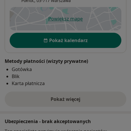
Północ
, 03-717
Warszawa
Powiększ mapę
otwiera się w nowej karcie
Dostępność
Pokaż kalendarz
Metody płatności (wizyty prywatne)
Gotówka
Blik
Karta płatnicza
Pokaż więcej
o adresie
Ubezpieczenia - brak akceptowanych