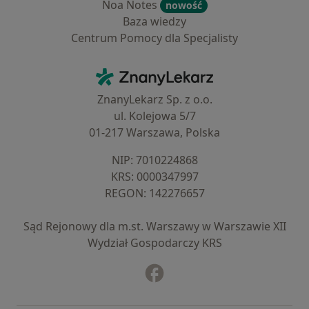
Noa Notes
nowość
Baza wiedzy
Centrum Pomocy dla Specjalisty
Kontakt
ZnanyLekarz - Strona główna
ZnanyLekarz Sp. z o.o.
ul. Kolejowa 5/7
01-217 Warszawa, Polska
NIP: ⁠7010224868
KRS: ⁠0000347997
REGON: ⁠142276657
Sąd Rejonowy dla m.st. Warszawy w Warszawie XII
Wydział Gospodarczy KRS
Facebook
otwiera się w nowej karcie