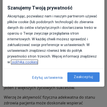
Szanujemy Twoją prywatność
W roku 2018 uzyskałem Certyfikat Polskiego
Towarzystwa Medycyny Sportowej uprawniający do
Akceptując, pozwalasz nam i naszym partnerom używać
kwalifikowania do uprawiania sportu dzieci i młodzież
plików cookie (lub podobnych technologii) do zbierania
do lat 23.
danych do celów statystycznych i dostarczania treści w
oparciu o Twoje zwyczaje przeglądania stron
W roku 2024 ukończyłem specjalizację z medycyny
internetowych. W każdej chwili możesz sprawdzić i
sportowej którą realizowałem w Centralnym Ośrodku
zaktualizować swoje preferencje w ustawieniach. W
Medycyny Sportowej w Warszawie.
ustawieniach znajdziesz również linki do polityk
prywatności stron trzecich. Więcej informacji znajdziesz
Jedną w moich wielu pasji jest sport.
w
polityka cookies
Biegam, jeżdżę na rowerze, jeżdżę od dziecka na
nartach, uprawiam jeździectwo.
Zaakceptuj
Edytuj ustawienia
We wrześniu 2013 ukończyłem maraton co uważam za
jeden z większych życiowych sukcesów.
Wierzę że aktywność fizyczna adekwatna do stanu
zdrowia pacjenta może doskonale wspierać