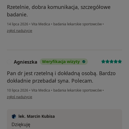
Rzetelnie, dobra komunikacja, szczegółowe
badanie.
14 lipca 2026
•
Vita Medica
•
badania lekarskie sportowców
•
w opinii użytkownika Mariusz
zgłoś nadużycie
Agnieszka
Weryfikacja wizyty
A
Pan dr jest rzetelną i dokładną osobą. Bardzo
dokładnie przebadał syna. Polecam.
10 lipca 2026
•
Vita Medica
•
badania lekarskie sportowców
•
w opinii użytkownika Agnieszka
zgłoś nadużycie
lek. Marcin Kubisa
Dziękuję