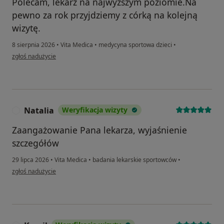
Polecam, lekarz na najwyższym poziomie.Na
pewno za rok przyjdziemy z córką na kolejną
wizytę.
8 sierpnia 2026
•
Vita Medica
•
medycyna sportowa dzieci
•
w opinii użytkownika Renata Sz.
zgłoś nadużycie
Natalia
Weryfikacja wizyty
N
Zaangażowanie Pana lekarza, wyjaśnienie
szczegółów
29 lipca 2026
•
Vita Medica
•
badania lekarskie sportowców
•
w opinii użytkownika Natalia
zgłoś nadużycie