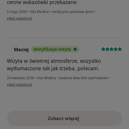
cenne wskazówki przekazane.
5 maja 2026
•
Vita Medica
•
medycyna sportowa dzieci
•
w opinii użytkownika Dorota G.G
zgłoś nadużycie
Maciej
Weryfikacja wizyty
M
Wizyta w świetnej atmosferze, wszystko
wytłumaczone tak jak trzeba, polecam.
24 kwietnia 2026
•
Vita Medica
•
badania lekarskie sportowców
•
w opinii użytkownika Maciej
zgłoś nadużycie
Zobacz więcej
opinie powyżej