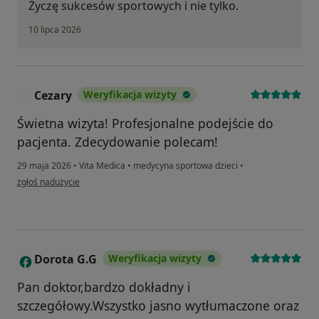
Życzę sukcesów sportowych i nie tylko.
10 lipca 2026
Cezary
Weryfikacja wizyty
C
Świetna wizyta! Profesjonalne podejście do
pacjenta. Zdecydowanie polecam!
29 maja 2026
•
Vita Medica
•
medycyna sportowa dzieci
•
w opinii użytkownika Cezary
zgłoś nadużycie
Dorota G.G
Weryfikacja wizyty
D
Pan doktor,bardzo dokładny i
szczegółowy.Wszystko jasno wytłumaczone oraz