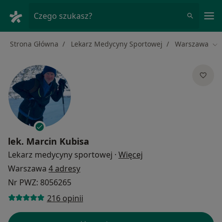
Me
Czego szukasz?
Strona Główna
Lekarz Medycyny Sportowej
Warszawa
Zm
lek.
Marcin Kubisa
O specjalizacjach
Lekarz medycyny sportowej
·
Więcej
Warszawa
4 adresy
Nr PWZ: 8056265
216 opinii