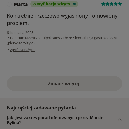
Marta
Weryfikacja wizyty
M
Konkretnie i rzeczowo wyjaśniony i omówiony
problem.
6 listopada 2025
•
Centrum Medyczne Hipokrates Zabrze
•
konsultacja gastrologiczna
(pierwsza wizyta)
w opinii użytkownika Marta
•
zgłoś nadużycie
Zobacz więcej
opinie powyżej
Najczęściej zadawane pytania
Jaki jest zakres porad oferowanych przez Marcin
Bylina?