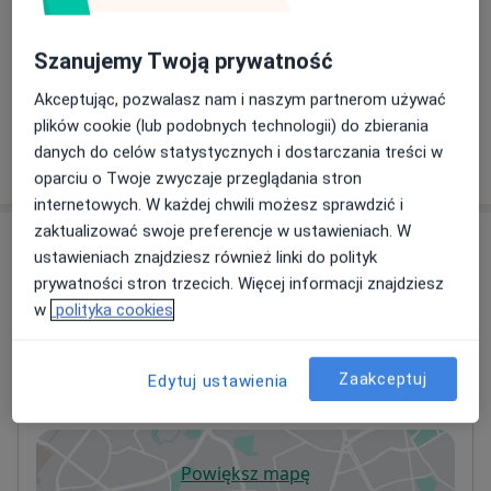
Konsultacja gastrologiczna
Szanujemy Twoją prywatność
380 zł
Szczegóły
Akceptując, pozwalasz nam i naszym partnerom używać
plików cookie (lub podobnych technologii) do zbierania
danych do celów statystycznych i dostarczania treści w
W jaki sposób ustalane są ceny?
oparciu o Twoje zwyczaje przeglądania stron
internetowych. W każdej chwili możesz sprawdzić i
zaktualizować swoje preferencje w ustawieniach. W
Adresy (2)
ustawieniach znajdziesz również linki do polityk
prywatności stron trzecich. Więcej informacji znajdziesz
Adres 1
Adres 2
w
polityka cookies
Centrum Medyczne Hipokrates Zabrze
Zaakceptuj
Edytuj ustawienia
ul. Reymonta 42,
41-800
Zabrze
Powiększ mapę
otwiera się w nowej karcie