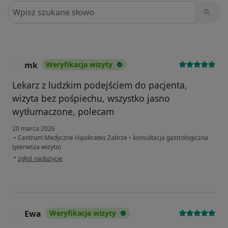
Szukaj w opiniach
mk
Weryfikacja wizyty
M
Lekarz z ludzkim podejściem do pacjenta,
wizyta bez pośpiechu, wszystko jasno
wytłumaczone, polecam
20 marca 2026
•
Centrum Medyczne Hipokrates Zabrze
•
konsultacja gastrologiczna
(pierwsza wizyta)
w opinii użytkownika mk
•
zgłoś nadużycie
Ewa
Weryfikacja wizyty
E