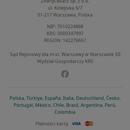
ZnanyLekarz Sp. z o.o.
ul. Kolejowa 5/7
01-217 Warszawa, Polska
NIP: ⁠7010224868
KRS: ⁠0000347997
REGON: ⁠142276657
Sąd Rejonowy dla m.st. Warszawy w Warszawie XII
Wydział Gospodarczy KRS
Facebook
otwiera się w nowej karcie
otwiera się w nowej karcie
otwiera się w nowej karcie
otwiera się w nowej karcie
otwiera się w nowej karci
otwiera się
otwi
Polska
,
Türkiye
,
España
,
Italia
,
Deutschland
,
Česko
,
otwiera się w nowej karcie
otwiera się w nowej karcie
otwiera się w nowej karcie
otwiera się w nowej kar
otwiera się 
otwier
Portugal
,
México
,
Chile
,
Brasil
,
Argentina
,
Perú
,
otwiera się w nowej karc
Colombia
Płatności kartą