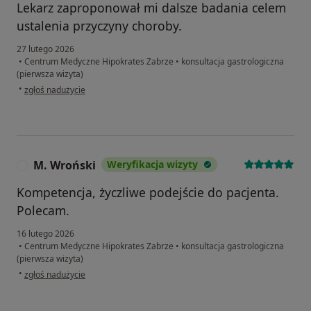
Lekarz zaproponował mi dalsze badania celem
ustalenia przyczyny choroby.
27 lutego 2026
•
Centrum Medyczne Hipokrates Zabrze
•
konsultacja gastrologiczna
(pierwsza wizyta)
w opinii użytkownika Ewa
•
zgłoś nadużycie
M. Wroński
Weryfikacja wizyty
M
Kompetencja, życzliwe podejście do pacjenta.
Polecam.
16 lutego 2026
•
Centrum Medyczne Hipokrates Zabrze
•
konsultacja gastrologiczna
(pierwsza wizyta)
w opinii użytkownika M. Wroński
•
zgłoś nadużycie