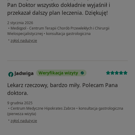
Pan Doktor wszystko dokładnie wyjaśnił i
przekazał dalszy plan leczenia. Dziękuję!
2 stycznia 2026
•
Mediqpol - Centrum Terapii Chorób Przewlekłych i Chirurgii
Wielospecjalistycznej
•
konsultacja gastrologiczna
w opinii użytkownika Karolina Lacek
•
zgłoś nadużycie
Jadwiga
Weryfikacja wizyty
J
Lekarz rzeczowy, bardzo miły. Polecam Pana
doktora.
9 grudnia 2025
•
Centrum Medyczne Hipokrates Zabrze
•
konsultacja gastrologiczna
(pierwsza wizyta)
w opinii użytkownika Jadwiga
•
zgłoś nadużycie