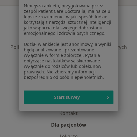
Niniejsza ankieta, przygotowana przez
zespół Patient Care Doctoralia, ma na celu
Serwis
lepsze zrozumienie, w jaki sposób ludzie
korzystają z narzędzi sztucznej inteligencji
Regulamin
jako wsparcia dla swojego dobrostanu
Polityka prywatności pacjentów
emocjonalnego i zdrowia psychicznego.
Polityka prywatności profesjonalistów
Udział w ankiecie jest anonimowy, a wyniki
Polityka prywatności dla profesjonalistów, których
będą analizowane i prezentowane
dane pozyskaliśmy samodzielnie
wyłącznie w formie zbiorczej. Pytania
dotyczące nastolatków są skierowane
Polityka cookies
wyłącznie do rodziców lub opiekunów
Jak działają wyniki wyszukiwania
prawnych. Nie zbieramy informacji
Dostępność
bezpośrednio od osób niepełnoletnich.
O nas
Praca
Rekrutujemy!
Start survey
Partnerzy
Centrum prasowe
Kontakt
Dla pacjentów
Lekarze