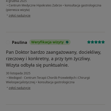
4 grudnia 2025
•
Centrum Medyczne Hipokrates Zabrze
•
konsultacja gastrologiczna
(pierwsza wizyta)
w opinii użytkownika Anna
•
zgłoś nadużycie
Paulina
Weryfikacja wizyty
P
Pan Doktor bardzo zaangażowany, dociekliwy,
rzeczowy i konkretny, a przy tym życzliwy.
Wizyta odbyła się punktualnie.
30 listopada 2025
•
Mediqpol - Centrum Terapii Chorób Przewlekłych i Chirurgii
Wielospecjalistycznej
•
konsultacja gastrologiczna
w opinii użytkownika Paulina
•
zgłoś nadużycie