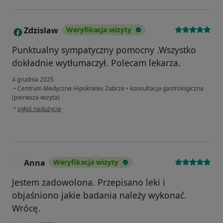
Zdzislaw
Weryfikacja wizyty
Z
Punktualny sympatyczny pomocny .Wszystko
dokładnie wytłumaczył. Polecam lekarza.
4 grudnia 2025
•
Centrum Medyczne Hipokrates Zabrze
•
konsultacja gastrologiczna
(pierwsza wizyta)
w opinii użytkownika Zdzislaw
•
zgłoś nadużycie
Anna
Weryfikacja wizyty
A
Jestem zadowolona. Przepisano leki i
objaśniono jakie badania należy wykonać.
Wrócę.