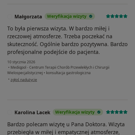
Małgorzata
Weryfikacja wizyty
M
To była pierwsza wizyta. W bardzo miłej i
rzeczowej atmosferze. Trzeba poczekać na
skuteczność. Ogólnie bardzo pozytywna. Bardzo
profesjonalne podejście do pacjenta.
10 stycznia 2026
•
Mediqpol - Centrum Terapii Chorób Przewlekłych i Chirurgii
Wielospecjalistycznej
•
konsultacja gastrologiczna
w opinii użytkownika Małgorzata
•
zgłoś nadużycie
Karolina Lacek
Weryfikacja wizyty
K
Bardzo polecam wizytę u Pana Doktora. Wizyta
przebiegła w miłej i empatycznej atmosferze,