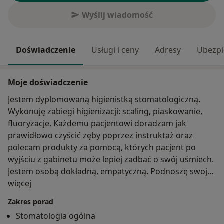
Wyślij wiadomość
Doświadczenie
Usługi i ceny
Adresy
Ubezpi
Moje doświadczenie
Jestem dyplomowaną higienistką stomatologiczną.
Wykonuję zabiegi higienizacji: scaling, piaskowanie,
fluoryzacje. Każdemu pacjentowi doradzam jak
prawidłowo czyścić zęby poprzez instruktaż oraz
polecam produkty za pomocą, których pacjent po
wyjściu z gabinetu może lepiej zadbać o swój uśmiech.
Jestem osobą dokładną, empatyczną. Podnoszę swoje
O mnie
kwalifikacje uczestnicząc w kursach i szkoleniach, aby
więcej
jak najlepiej zadbać o pacjenta.
Zakres porad
Stomatologia ogólna
Zapraszam do umawiania się na wizyty.