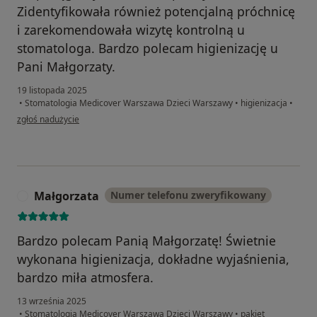
Zidentyfikowała również potencjalną próchnicę
i zarekomendowała wizytę kontrolną u
stomatologa. Bardzo polecam higienizację u
Pani Małgorzaty.
19 listopada 2025
•
Stomatologia Medicover Warszawa Dzieci Warszawy
•
higienizacja
•
w opinii użytkownika Joanna
zgłoś nadużycie
Małgorzata
Numer telefonu zweryfikowany
M
Bardzo polecam Panią Małgorzatę! Świetnie
wykonana higienizacja, dokładne wyjaśnienia,
bardzo miła atmosfera.
13 września 2025
•
Stomatologia Medicover Warszawa Dzieci Warszawy
•
pakiet