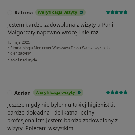
Katrina
Weryfikacja wizyty
K
Jestem bardzo zadowolona z wizyty u Pani
Małgorzaty napewno wrócę i nie raz
15 maja 2025
•
Stomatologia Medicover Warszawa Dzieci Warszawy
•
pakiet
higienizacyjny
w opinii użytkownika Katrina
•
zgłoś nadużycie
Adrian
Weryfikacja wizyty
A
Jeszcze nigdy nie byłem u takiej higienistki,
bardzo dokładna i delikatna, pełny
profesjonalizm.Jestem bardzo zadowolony z
wizyty. Polecam wszystkim.