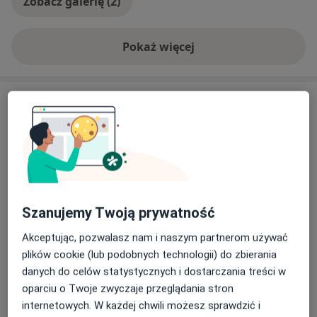
Zobacz galerię (2)
Pokaż więcej
o doświadczeniu
Usługi i ceny
Higienizacja
Umów wizytę
289 zł
Szczegóły
Pakiet higienizacyjny z
instruktażem
Umów wizytę
Szanujemy Twoją prywatność
Szczegóły
Akceptując, pozwalasz nam i naszym partnerom używać
Fluoryzacja zębów
plików cookie (lub podobnych technologii) do zbierania
Szczegóły
danych do celów statystycznych i dostarczania treści w
oparciu o Twoje zwyczaje przeglądania stron
internetowych. W każdej chwili możesz sprawdzić i
Lakierowanie zębów