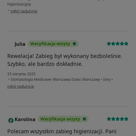
higienizacyjny
w opinii użytkownika Małgorzata
•
zgłoś nadużycie
Julia
Weryfikacja wizyty
J
Rewelacja! Zabieg był wykonany bezboleśnie.
Szybko, ale bardzo dokładnie.
25 sierpnia 2025
•
Stomatologia Medicover Warszawa Dzieci Warszawy
•
Inny
•
w opinii użytkownika Julia
zgłoś nadużycie
Karolina
Weryfikacja wizyty
K
Polecam wszystkin zabieg higienizacji. Pani