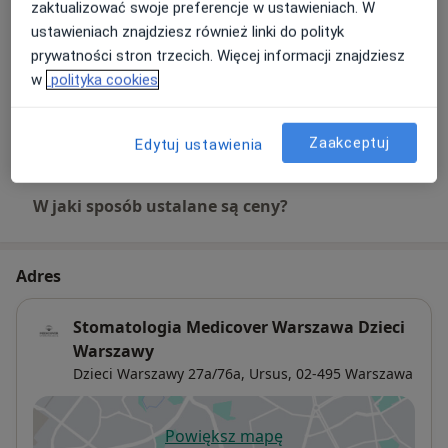
zaktualizować swoje preferencje w ustawieniach. W
Szczegóły
ustawieniach znajdziesz również linki do polityk
prywatności stron trzecich. Więcej informacji znajdziesz
Pakiet higienizacyjny
w
polityka cookies
Szczegóły
+ 5 usług
Zaakceptuj
Edytuj ustawienia
W jaki sposób ustalane są ceny?
Adres
Stomatologia Medicover Warszawa Dzieci
Warszawy
Dzieci Warszawy 27a/76a,
Ursus
, 02-495
Warszawa
Powiększ mapę
otwiera się w nowej karcie