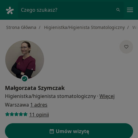
Me
Czego szukasz?
Strona Główna
Higienistka/Higienista Stomatologiczny
Wa
Małgorzata Szymczak
O specjali
Higienistka/higienista stomatologiczny
·
Więcej
Warszawa
1 adres
11 opinii
Umów wizytę