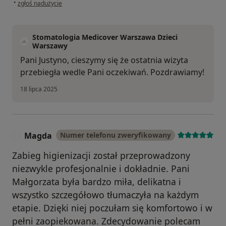
w opinii użytkownika Justyna
•
zgłoś nadużycie
Stomatologia Medicover Warszawa Dzieci
Warszawy
Pani Justyno, cieszymy się że ostatnia wizyta
przebiegła wedle Pani oczekiwań. Pozdrawiamy!
18 lipca 2025
Magda
Numer telefonu zweryfikowany
M
Zabieg higienizacji został przeprowadzony
niezwykle profesjonalnie i dokładnie. Pani
Małgorzata była bardzo miła, delikatna i
wszystko szczegółowo tłumaczyła na każdym
etapie. Dzięki niej poczułam się komfortowo i w
pełni zaopiekowana. Zdecydowanie polecam