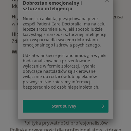
Dobrostan emocjonalny i
Iduna w Warszawie
sztuczna inteligencja
Higienistki/higieniści stomatologiczni z Compensa
Niniejsza ankieta, przygotowana przez
w Warszawie
zespół Patient Care Doctoralia, ma na celu
lepsze zrozumienie, w jaki sposób ludzie
Higienistki/higieniści stomatologiczni z PZU
korzystają z narzędzi sztucznej inteligencji
jako wsparcia dla swojego dobrostanu
Zdrowie w Warszawie
emocjonalnego i zdrowia psychicznego.
Więcej (3)
Udział w ankiecie jest anonimowy, a wyniki
Więcej w kategorii: Najpopularniejsze ubezpie
będą analizowane i prezentowane
wyłącznie w formie zbiorczej. Pytania
dotyczące nastolatków są skierowane
wyłącznie do rodziców lub opiekunów
prawnych. Nie zbieramy informacji
bezpośrednio od osób niepełnoletnich.
Serwis
Start survey
Regulamin
Polityka prywatności pacjentów
Polityka prywatności profesjonalistów
Polityka prywatności dla profesjonalistów, których