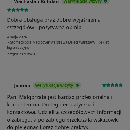
Viachaslau Bohdan
Weryfikacja wizyty
V
Dobra obsługa oraz dobre wyjaśnienia
szczegółów - pozytywna opinia
4 maja 2026
•
Stomatologia Medicover Warszawa Dzieci Warszawy
•
pakiet
higienizacyjny
w opinii użytkownika Viachaslau Bohdan
•
zgłoś nadużycie
Joanna
Weryfikacja wizyty
J
Pani Małgorzata jest bardzo profesjonalna i
kompetentna. Do tego empatyczna i
kontaktowa. Udzieliła szczegółowych informacji
o zabiegu, a po zabiegu przekazała wskazówki
do pielęgnacji oraz dobre praktyki.