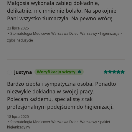
Małgosia wykonała zabieg dokładnie,
delikatnie, nic mnie nie bolało. Na spokojnie
Pani wszystko tłumaczyła. Na pewno wrócę.
23 lipca 2025
•
Stomatologia Medicover Warszawa Dzieci Warszawy
•
higienizacja
•
w opinii użytkownika Karolina
zgłoś nadużycie
Justyna
Weryfikacja wizyty
J
Bardzo ciepła i sympatyczna osoba. Ponadto
niezwykle dokładna w swojej pracy.
Polecam każdemu, specjalistę z tak
profesjonalnym podejściem do higienizacji.
18 lipca 2025
•
Stomatologia Medicover Warszawa Dzieci Warszawy
•
pakiet
higienizacyjny