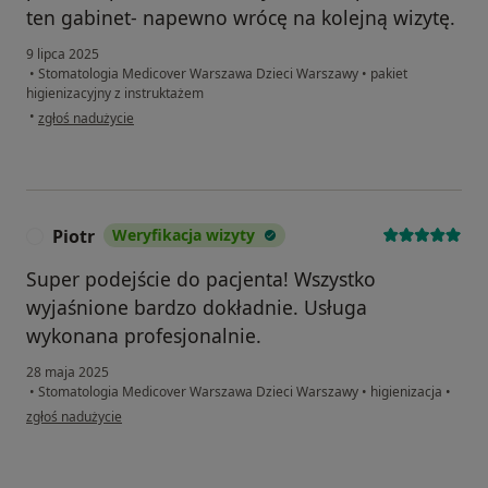
ten gabinet- napewno wrócę na kolejną wizytę.
9 lipca 2025
•
Stomatologia Medicover Warszawa Dzieci Warszawy
•
pakiet
higienizacyjny z instruktażem
w opinii użytkownika Magda
•
zgłoś nadużycie
Piotr
Weryfikacja wizyty
P
Super podejście do pacjenta! Wszystko
wyjaśnione bardzo dokładnie. Usługa
wykonana profesjonalnie.
28 maja 2025
•
Stomatologia Medicover Warszawa Dzieci Warszawy
•
higienizacja
•
w opinii użytkownika Piotr
zgłoś nadużycie