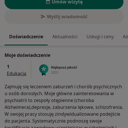
Umów wizytę
Wyślij wiadomość
Doświadczenie
Aktualności
Usługi i ceny
Ad
Moje doświadczenie
1
Edukacja
Zajmuję się leczeniem zaburzeń i chorób psychicznych
u osób dorosłych. Moje główne zainteresowania w
psychiatrii to zespoły otępienne (choroba
Alzheimera),depresje, zaburzenia lękowe, schizofrenia.
W swojej pracy stosuję zindywidualizowane podejście
do pacjenta. Systematycznie podnoszę swoje
kwalifikacje zawodowe uczestnicząc w szkoleniach i