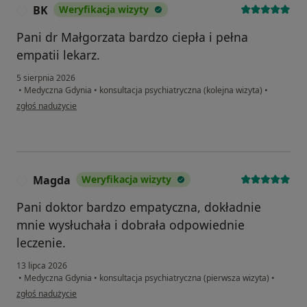
BK
Weryfikacja wizyty
B
Pani dr Małgorzata bardzo ciepła i pełna
empatii lekarz.
5 sierpnia 2026
•
Medyczna Gdynia
•
konsultacja psychiatryczna (kolejna wizyta)
•
w opinii użytkownika BK
zgłoś nadużycie
Magda
Weryfikacja wizyty
M
Pani doktor bardzo empatyczna, dokładnie
mnie wysłuchała i dobrała odpowiednie
leczenie.
13 lipca 2026
•
Medyczna Gdynia
•
konsultacja psychiatryczna (pierwsza wizyta)
•
w opinii użytkownika Magda
zgłoś nadużycie