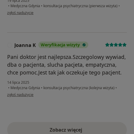
19 lipca 2025
•
Medyczna Gdynia
•
konsultacja psychiatryczna (pierwsza wizyta)
•
w opinii użytkownika Natalia
zgłoś nadużycie
Joanna K
Weryfikacja wizyty
J
Pani doktor jest najlepsza.Szczegolowy wywiad,
dba o pacjenta, slucha pacjeta, empatyczna,
chce pomoc.Jest tak jak oczekuje tego pacjent.
14 lipca 2025
•
Medyczna Gdynia
•
konsultacja psychiatryczna (kolejna wizyta)
•
w opinii użytkownika Joanna K
zgłoś nadużycie
Zobacz więcej
opinie powyżej