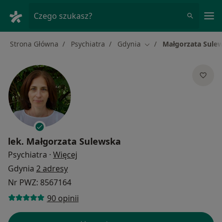
Me
Czego szukasz?
Strona Główna
Psychiatra
Gdynia
Małgorzata Sule
Zmień miasto
lek.
Małgorzata Sulewska
O specjalizacjach
Psychiatra
·
Więcej
Gdynia
2 adresy
Nr PWZ: 8567164
90 opinii