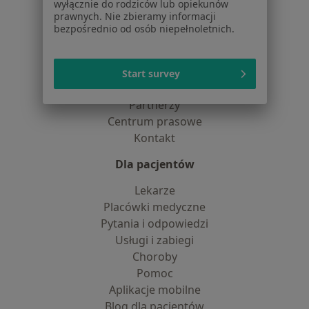
wyłącznie do rodziców lub opiekunów
dane pozyskaliśmy samodzielnie
prawnych. Nie zbieramy informacji
Polityka cookies
bezpośrednio od osób niepełnoletnich.
Jak działają wyniki wyszukiwania
Dostępność
O nas
Start survey
Praca
Rekrutujemy!
Partnerzy
Centrum prasowe
Kontakt
Dla pacjentów
Lekarze
Placówki medyczne
Pytania i odpowiedzi
Usługi i zabiegi
Choroby
Pomoc
Aplikacje mobilne
Blog dla pacjentów