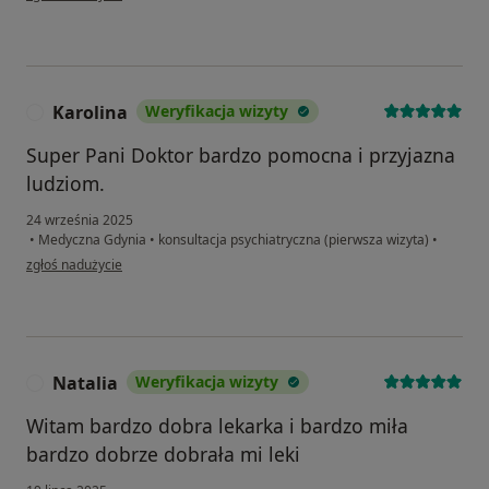
Karolina
Weryfikacja wizyty
K
Super Pani Doktor bardzo pomocna i przyjazna
ludziom.
24 września 2025
•
Medyczna Gdynia
•
konsultacja psychiatryczna (pierwsza wizyta)
•
w opinii użytkownika Karolina
zgłoś nadużycie
Natalia
Weryfikacja wizyty
N
Witam bardzo dobra lekarka i bardzo miła
bardzo dobrze dobrała mi leki