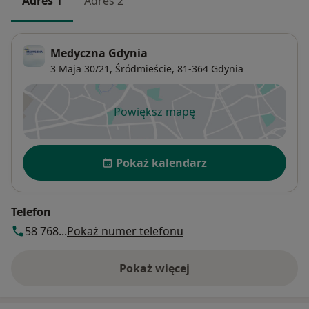
Adres 1
Adres 2
Medyczna Gdynia
3 Maja 30/21,
Śródmieście
, 81-364
Gdynia
Powiększ mapę
otwiera się w nowej karcie
Dostępność
Pokaż kalendarz
Telefon
58 768...
Pokaż numer telefonu
Pokaż więcej
o adresie