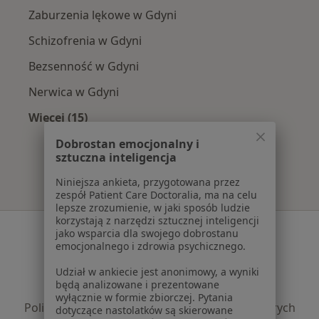
Zaburzenia lękowe w Gdyni
Schizofrenia w Gdyni
Bezsenność w Gdyni
Nerwica w Gdyni
Więcej (15)
Więcej w kategorii: Najczęście leczone chorob
Dobrostan emocjonalny i
sztuczna inteligencja
Niniejsza ankieta, przygotowana przez
zespół Patient Care Doctoralia, ma na celu
lepsze zrozumienie, w jaki sposób ludzie
korzystają z narzędzi sztucznej inteligencji
Serwis
jako wsparcia dla swojego dobrostanu
emocjonalnego i zdrowia psychicznego.
Regulamin
Udział w ankiecie jest anonimowy, a wyniki
Polityka prywatności pacjentów
będą analizowane i prezentowane
Polityka prywatności profesjonalistów
wyłącznie w formie zbiorczej. Pytania
Polityka prywatności dla profesjonalistów, których
dotyczące nastolatków są skierowane