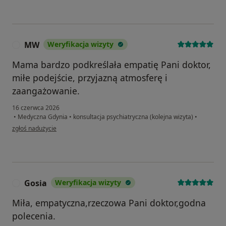
MW
Weryfikacja wizyty
M
Mama bardzo podkreślała empatię Pani doktor,
miłe podejście, przyjazną atmosferę i
zaangażowanie.
16 czerwca 2026
•
Medyczna Gdynia
•
konsultacja psychiatryczna (kolejna wizyta)
•
w opinii użytkownika MW
zgłoś nadużycie
Gosia
Weryfikacja wizyty
G
Miła, empatyczna,rzeczowa Pani doktor,godna
polecenia.