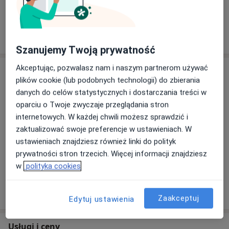
Pokaż więcej
o doświadczeniu
Szanujemy Twoją prywatność
Akceptując, pozwalasz nam i naszym partnerom używać
Aktualności
plików cookie (lub podobnych technologii) do zbierania
lek. Małgorzata Sulewska
danych do celów statystycznych i dostarczania treści w
3 Maja 30/21, 81-364 Gdynia
oparciu o Twoje zwyczaje przeglądania stron
Informacja dla Pacjentów
internetowych. W każdej chwili możesz sprawdzić i
zaktualizować swoje preferencje w ustawieniach. W
Pierwsza wizyta wymaga rezerwacji dwóch
ustawieniach znajdziesz również linki do polityk
następujących po sobie terminów, co pozwala na
prywatności stron trzecich. Więcej informacji znajdziesz
przeprowadzenie pełnego wywiadu i diagnostyki.
w
polityka cookies
Wizytę należy opłacić z góry przed konsultacją.
Dowiedz się więcej
18/06/2026
Zaakceptuj
Edytuj ustawienia
Jednocześnie informujemy, że Pani Doktor
wystawia zwolnienia lekarskie (L4) wyłącznie w
Usługi i ceny
medycznie uzasadnionych przypadkach, zgodnie