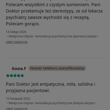
Polecam wszystkim z czystym sumieniem. Pani
Doktor przełamuje też stereotypy, ze od lekarza
psychiatry zawsze wychodzi się z receptą.
Polecam gorąco.
14 lutego 2026
•
Medyczna Gdynia
•
konsultacja psychiatryczna (pierwsza wizyta)
•
w opinii użytkownika Mirosława
zgłoś nadużycie
Gosia.F
Numer telefonu zweryfikowany
G
Pani Doktor jest empatyczna, miła, solidna i
przyjazna pacjentowi.
10 listopada 2025
•
Medyczna Gdynia
•
konsultacja psychiatryczna (kolejna wizyta)
•
w opinii użytkownika Gosia.F
zgłoś nadużycie