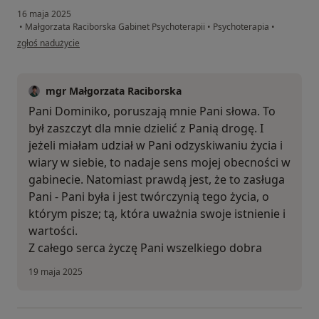
16 maja 2025
•
Małgorzata Raciborska Gabinet Psychoterapii
•
Psychoterapia
•
w opinii użytkownika Dominika
zgłoś nadużycie
mgr Małgorzata Raciborska
Pani Dominiko, poruszają mnie Pani słowa. To
był zaszczyt dla mnie dzielić z Panią drogę. I
jeżeli miałam udział w Pani odzyskiwaniu życia i
wiary w siebie, to nadaje sens mojej obecności w
gabinecie. Natomiast prawdą jest, że to zasługa
Pani - Pani była i jest twórczynią tego życia, o
którym pisze; tą, która uważnia swoje istnienie i
wartości.
Z całego serca życzę Pani wszelkiego dobra
19 maja 2025