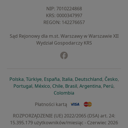
NIP: ⁠7010224868
KRS: ⁠0000347997
REGON: ⁠142276657
Sąd Rejonowy dla m.st. Warszawy w Warszawie XII
Wydział Gospodarczy KRS
Facebook
otwiera się w nowej karcie
otwiera się w nowej karcie
otwiera się w nowej karcie
otwiera się w nowej karcie
otwiera się w nowej karci
otwiera się
otwi
Polska
,
Türkiye
,
España
,
Italia
,
Deutschland
,
Česko
,
otwiera się w nowej karcie
otwiera się w nowej karcie
otwiera się w nowej karcie
otwiera się w nowej kar
otwiera się 
otwier
Portugal
,
México
,
Chile
,
Brasil
,
Argentina
,
Perú
,
otwiera się w nowej karc
Colombia
Płatności kartą
ROZPORZĄDZENIE (UE) 2022/2065 (DSA) art. 24:
15.395.179 użytkowników/miesiąc - Czerwiec 2026