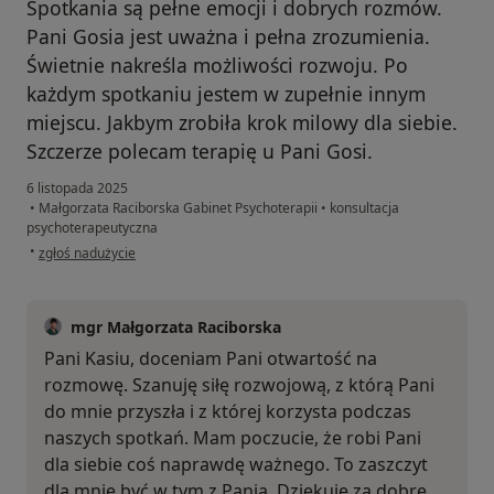
Spotkania są pełne emocji i dobrych rozmów.
Pani Gosia jest uważna i pełna zrozumienia.
Świetnie nakreśla możliwości rozwoju. Po
każdym spotkaniu jestem w zupełnie innym
miejscu. Jakbym zrobiła krok milowy dla siebie.
Szczerze polecam terapię u Pani Gosi.
6 listopada 2025
•
Małgorzata Raciborska Gabinet Psychoterapii
•
konsultacja
psychoterapeutyczna
w opinii użytkownika Kasia
•
zgłoś nadużycie
mgr Małgorzata Raciborska
Pani Kasiu, doceniam Pani otwartość na
rozmowę. Szanuję siłę rozwojową, z którą Pani
do mnie przyszła i z której korzysta podczas
naszych spotkań. Mam poczucie, że robi Pani
dla siebie coś naprawdę ważnego. To zaszczyt
dla mnie być w tym z Panią. Dziękuję za dobre