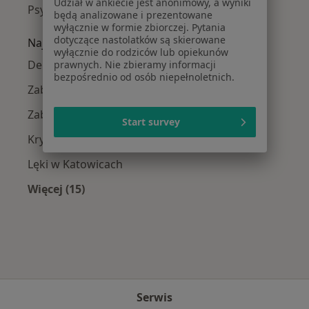
Udział w ankiecie jest anonimowy, a wyniki
Psychoterapeuci Centrum
będą analizowane i prezentowane
wyłącznie w formie zbiorczej. Pytania
dotyczące nastolatków są skierowane
Najczęście leczone choroby
wyłącznie do rodziców lub opiekunów
Depresja w Katowicach
prawnych. Nie zbieramy informacji
bezpośrednio od osób niepełnoletnich.
Zaburzenia lękowe w Katowicach
Zaburzenia nastroju w Katowicach
Start survey
Kryzys emocjonalny w Katowicach
Lęki w Katowicach
Więcej (15)
Więcej w kategorii: Najczęście leczone chorob
Serwis