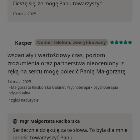
Cieszę się, że mogę Panu towarzyszyć.
19 maja 2025
Kacper
Numer telefonu zweryfikowany
K
wspaniały i wartościowy czas, poziom
zrozumienia oraz partnerstwa nieoceniony. z
ręką na sercu mogę polecić Panią Małgorzatę
14 maja 2025
•
Małgorzata Raciborska Gabinet Psychoterapii
•
psychoterapia
indywidualna
w opinii użytkownika Kacper
•
zgłoś nadużycie
mgr Małgorzata Raciborska
Serdecznie dziękuję za te słowa. To była dla mnie
radość towarzyszyć Panu.