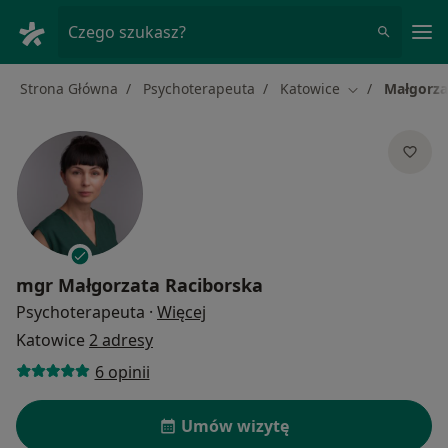
Me
Czego szukasz?
Strona Główna
Psychoterapeuta
Katowice
Małgorza
Zmień miasto
mgr
Małgorzata Raciborska
O specjalizacjach
Psychoterapeuta
·
Więcej
Katowice
2 adresy
6 opinii
Umów wizytę