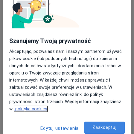
Irvina Yaloma, o tym, że „najważniejsza w terapii jest
relacja, to ona uzdrawia”. Relacja oparta na poczuciu
bezpieczeństwa, zaufaniu i szacunku.
Serdecznie zapraszam do spotkania
Szanujemy Twoją prywatność
Małgorzata Raciborska
Akceptując, pozwalasz nam i naszym partnerom używać
O mnie
więcej
plików cookie (lub podobnych technologii) do zbierania
danych do celów statystycznych i dostarczania treści w
Podejście terapeutyczne
oparciu o Twoje zwyczaje przeglądania stron
Psychoterapia
internetowych. W każdej chwili możesz sprawdzić i
Psychoterapia gestalt
zaktualizować swoje preferencje w ustawieniach. W
ustawieniach znajdziesz również linki do polityk
Główne obszary pomocy
prywatności stron trzecich. Więcej informacji znajdziesz
Brak sensu życia
Bezsenność
w
polityka cookies
Niskie poczucie własnej wartości
Lęki
Depresja
a11y_sr_more_diseases
+41
Zaakceptuj
Edytuj ustawienia