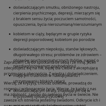
doświadczającym smutku, obniżonego nastroju,
cierpienia psychicznego, depresji, mierzącym się
z brakiem sensu życia; poczuciem samotności,
opuszczenia, bycia nierozumianą/nierozumianym
kobietom w ciąży, będącym w grupie ryzyka
depresji poporodowej; kobietom po porodzie
doświadczającym niepokoju, stanów lękowych,
długotrwałego stresu; problemów ze zdrowiem –
objawów psychosomatycznych (bólów, napięć o
Zapraszam Cię do spotkania ze sobą i ze mną. Jeżeli
niezdiagnozowanym pochodzeniu)
zdecydujesz się na nie, będę dla Ciebie z akceptującą
przyjmującą obecnością. Z wiedzą i doświadczeniem.
mającym trudności w nawiązywaniu i
utrzymywaniu bliskich relacji
Wierzę, że kryzysy, chociaż bolesne, prowadzą do
rozwoju i wzbogacenia życia. Wierzę, że każdy z nas
doświadczającym straty, znajdującym się w
ma zdolność, zasoby do pełnego bycia w świecie. Nie
kryzysowej sytuacji życiowej
zawsze ich istnienia jesteśmy świadomi. Odkrycie ich i
poznanie może stać się źródłem zmiany, jakiej
mającym trudności z wyrażeniem emocji