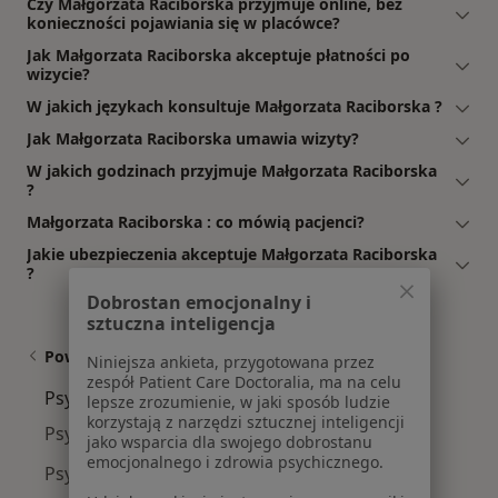
Czy Małgorzata Raciborska przyjmuje online, bez
konieczności pojawiania się w placówce?
Jak Małgorzata Raciborska akceptuje płatności po
wizycie?
W jakich językach konsultuje Małgorzata Raciborska ?
Jak Małgorzata Raciborska umawia wizyty?
W jakich godzinach przyjmuje Małgorzata Raciborska
?
Małgorzata Raciborska : co mówią pacjenci?
Jakie ubezpieczenia akceptuje Małgorzata Raciborska
?
Dobrostan emocjonalny i
sztuczna inteligencja
Powiązane wyszukiwania
Niniejsza ankieta, przygotowana przez
zespół Patient Care Doctoralia, ma na celu
Psychoterapeuci w pobliżu
lepsze zrozumienie, w jaki sposób ludzie
korzystają z narzędzi sztucznej inteligencji
Psychoterapeuci Wełnowiec
jako wsparcia dla swojego dobrostanu
emocjonalnego i zdrowia psychicznego.
Psychoterapeuci Śródmieście