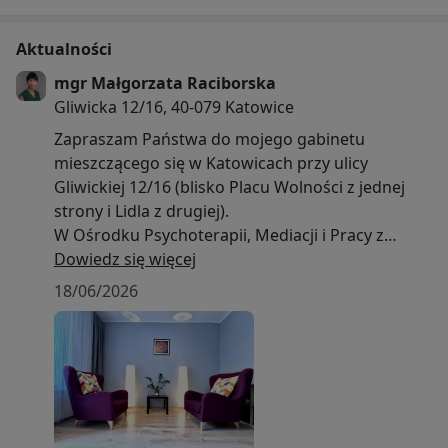
Aktualności
mgr Małgorzata Raciborska
Gliwicka 12/16, 40-079 Katowice
Zapraszam Państwa do mojego gabinetu
mieszczącego się w Katowicach przy ulicy
Gliwickiej 12/16 (blisko Placu Wolności z jednej
strony i Lidla z drugiej).
W Ośrodku Psychoterapii, Mediacji i Pracy z
Rodziną "SENSUS", którego mój gabinet jest
Dowiedz się więcej
częścią, mogą Państwo przed spotkaniem
18/06/2026
rozgościć się w poczekalni. O umówionej
godzinie wychodzę do Państwa i zapraszam na
spotkanie.