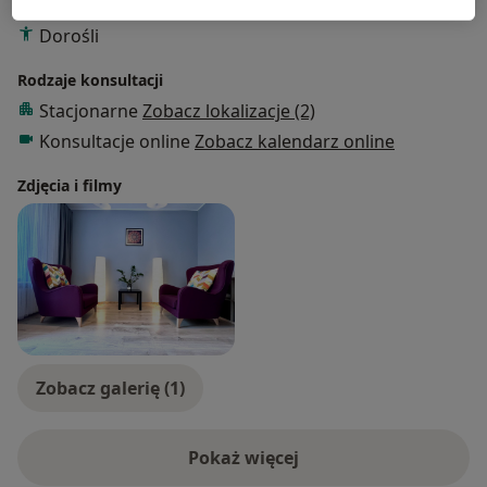
Pacjenci których przyjmuję
Dorośli
Rodzaje konsultacji
Stacjonarne
Zobacz lokalizacje (2)
Konsultacje online
Zobacz kalendarz online
Zdjęcia i filmy
Zobacz galerię (1)
Pokaż więcej
o doświadczeniu