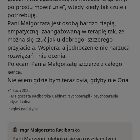
po prostu mówić „nie”, wtedy kiedy tak czuję i
potrzebuję.
Pani Małgorzata jest osobą bardzo ciepłą,
empatyczną, zaangażowaną w terapię tak, że
można się czuć jak u dobrego, szczerego
przyjaciela. Wspiera, a jednoczenie nie narzuca
rozwiązań i nie ocenia.
Polecam Panią Małgorzatę szczerze z całego
serca.
Nie wiem gdzie bym teraz była, gdyby nie Ona.
31 lipca 2025
•
Małgorzata Raciborska Gabinet Psychoterapii
•
psychoterapia
indywidualna
w opinii użytkownika Marzena
•
zgłoś nadużycie
mgr Małgorzata Raciborska
Pani Marzeno, głęboko się wzruszyłam tymi