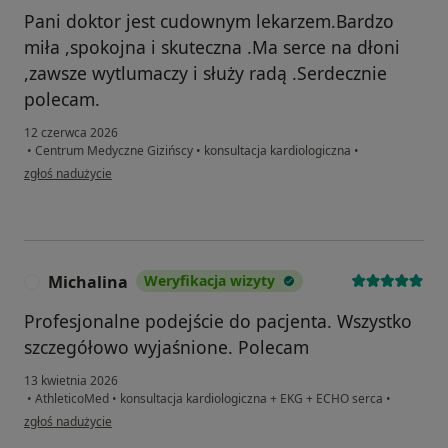
Pani doktor jest cudownym lekarzem.Bardzo
miła ,spokojna i skuteczna .Ma serce na dłoni
,zawsze wytlumaczy i służy radą .Serdecznie
polecam.
12 czerwca 2026
•
Centrum Medyczne Gizińscy
•
konsultacja kardiologiczna
•
w opinii użytkownika Marzena
zgłoś nadużycie
Michalina
Weryfikacja wizyty
M
Profesjonalne podejście do pacjenta. Wszystko
szczegółowo wyjaśnione. Polecam
13 kwietnia 2026
•
AthleticoMed
•
konsultacja kardiologiczna + EKG + ECHO serca
•
w opinii użytkownika Michalina
zgłoś nadużycie