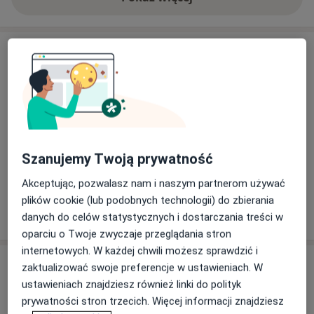
o doświadczeniu
Aktualności
dr n. med. Małgorzata Molska
Fordońska 144, 85-752 Bydgoszcz
Uprzejmie informujemy, że po rejestracji wizyty,
personel recepcji Athleticomed skontaktuje się z
Pacjentem, w celu pobrania 'z góry' opłaty za
Szanujemy Twoją prywatność
zaplanowaną konsultację, BLIKiem lub
przelewem. Konto na przelewy: Athleticomed
Akceptując, pozwalasz nam i naszym partnerom używać
spzoo, konto 30 1140 2004 0000 3502 7672 8647.
Dowiedz się więcej
plików cookie (lub podobnych technologii) do zbierania
W przypadku odwołania wizyty, płatność będzie
danych do celów statystycznych i dostarczania treści w
08/03/2023
zwracana w uzasadnionych przypadkach.
oparciu o Twoje zwyczaje przeglądania stron
internetowych. W każdej chwili możesz sprawdzić i
Usługi i ceny
zaktualizować swoje preferencje w ustawieniach. W
ustawieniach znajdziesz również linki do polityk
Konsultacja kardiologiczna
prywatności stron trzecich. Więcej informacji znajdziesz
Umów wizytę
300 zł
Szczegóły