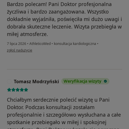
Bardzo polecam! Pani Doktor profesjonalna
życzliwa i bardzo zaangażowana. Wszystko
dokładnie wyjaśniła, poświęciła mi dużo uwagi i
dobrała skuteczne leczenie. Wizyta przebiegła w
miłej atmosferze.
7 lipca 2026
•
AthleticoMed
•
konsultacja kardiologiczna
•
w opinii użytkownika AS
zgłoś nadużycie
Tomasz Modrzyński
Weryfikacja wizyty
T
Chciałbym serdecznie polecić wizytę u Pani
Doktor. Podczas konsultacji zostałam
profesjonalnie i szczegółowo wysłuchana a całe
spotkanie przebiegało w miłej i spokojnej