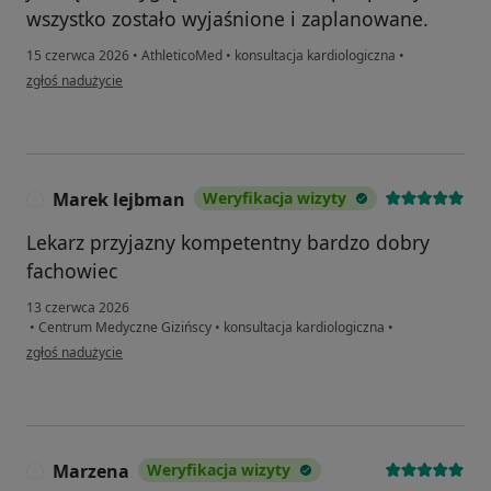
wszystko zostało wyjaśnione i zaplanowane.
15 czerwca 2026
•
AthleticoMed
•
konsultacja kardiologiczna
•
w opinii użytkownika Robert
zgłoś nadużycie
Marek lejbman
Weryfikacja wizyty
M
Lekarz przyjazny kompetentny bardzo dobry
fachowiec
13 czerwca 2026
•
Centrum Medyczne Gizińscy
•
konsultacja kardiologiczna
•
w opinii użytkownika Marek lejbman
zgłoś nadużycie
Marzena
Weryfikacja wizyty
M