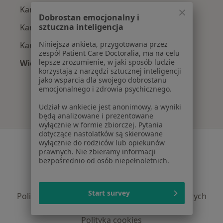
Kardiolodzy z Compensa w Bydgoszczy
Dobrostan emocjonalny i
sztuczna inteligencja
Kardiolodzy z POLMED w Bydgoszczy
Niniejsza ankieta, przygotowana przez
Kardiolodzy z TU Zdrowie w Bydgoszczy
zespół Patient Care Doctoralia, ma na celu
lepsze zrozumienie, w jaki sposób ludzie
Więcej (1)
korzystają z narzędzi sztucznej inteligencji
Więcej w kategorii: Najpopularniejsze ubezpie
jako wsparcia dla swojego dobrostanu
emocjonalnego i zdrowia psychicznego.
Udział w ankiecie jest anonimowy, a wyniki
będą analizowane i prezentowane
wyłącznie w formie zbiorczej. Pytania
dotyczące nastolatków są skierowane
Serwis
wyłącznie do rodziców lub opiekunów
prawnych. Nie zbieramy informacji
Regulamin
bezpośrednio od osób niepełnoletnich.
Polityka prywatności pacjentów
Polityka prywatności profesjonalistów
Start survey
Polityka prywatności dla profesjonalistów, których
dane pozyskaliśmy samodzielnie
Polityka cookies