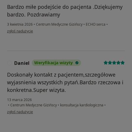
Bardzo miłe podejście do pacjenta .Dziękujemy
bardzo. Pozdrawiamy
3 kwietnia 2026
•
Centrum Medyczne Gizińscy
•
ECHO serca
•
w opinii użytkownika Katarzyna, Pawel
zgłoś nadużycie
Daniel
Weryfikacja wizyty
D
Doskonały kontakt z pacjentem,szczegółowe
wyjasnienia wszystkich pytań.Bardzo rzeczowa i
konkretna.Super wizyta.
13 marca 2026
•
Centrum Medyczne Gizińscy
•
konsultacja kardiologiczna
•
w opinii użytkownika Daniel
zgłoś nadużycie