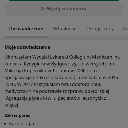
Wyślij wiadomość
Doświadczenie
Aktualności
Usługi i ceny
Ad
Moje doświadczenie
Ukończyłam Wydział Lekarski Collegium Medicum im.
Ludwika Rydygiera w Bydgoszczy, Uniwersytetu im.
Mikołaja Kopernika w Toruniu w 2006 roku.
Specjalizację z zakresu kardiologii uzyskałam w 2015
roku. W 2017 r uzyskałam tytuł doktora nauk
medycznych na podstawie rozprawy doktorskiej
“Agregacja płytek krwi u pacjentów leczonych z
O mnie
powodu ostrego zespołu wieńcowego prasugrelem po
więcej
podaniu nasycającej dawki klopidogrelu, a
Zakres porad
przewidywanie odległej skuteczności leczenia
Kardiologia
klopidogelem.” W latach 2008-2015 pracowałam w