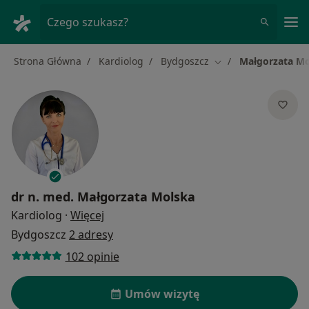
Me
Czego szukasz?
Strona Główna
Kardiolog
Bydgoszcz
Małgorzata Mo
Zmień miasto
dr n. med.
Małgorzata Molska
O specjalizacjach
Kardiolog
·
Więcej
Bydgoszcz
2 adresy
102 opinie
Umów wizytę