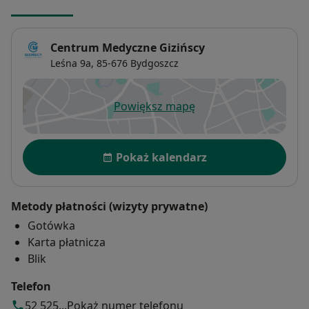
Centrum Medyczne Gizińscy
Leśna 9a,
85-676
Bydgoszcz
Powiększ mapę
otwiera się w nowej karcie
Dostępność
Pokaż kalendarz
Metody płatności (wizyty prywatne)
Gotówka
Karta płatnicza
Blik
Telefon
52 525...
Pokaż numer telefonu