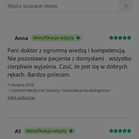
Szukaj w opiniach
Anna
Weryfikacja wizyty
A
Pani doktor z ogromną wiedzą i kompetencją.
Nie pozostawia pacjenta z domysłami , wszystko
cierpliwie wyjaśnia. Czuć, że jest się w dobrych
rękach. Bardzo polecam.
7 sierpnia 2026
•
Centrum Medyczne Gizińscy
•
konsultacja kardiologiczna
•
w opinii użytkownika Anna
zgłoś nadużycie
AS
Weryfikacja wizyty
A