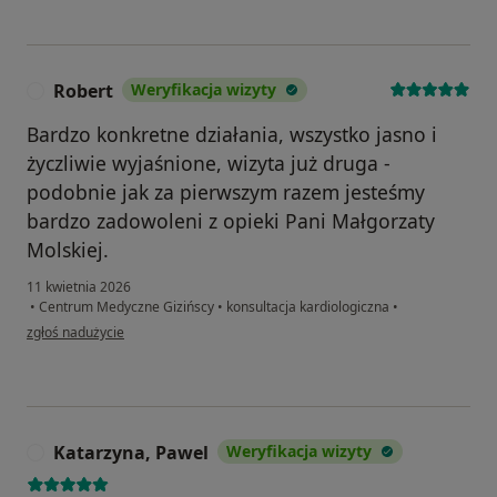
Robert
Weryfikacja wizyty
R
Bardzo konkretne działania, wszystko jasno i
życzliwie wyjaśnione, wizyta już druga -
podobnie jak za pierwszym razem jesteśmy
bardzo zadowoleni z opieki Pani Małgorzaty
Molskiej.
11 kwietnia 2026
•
Centrum Medyczne Gizińscy
•
konsultacja kardiologiczna
•
w opinii użytkownika Robert
zgłoś nadużycie
Katarzyna, Pawel
Weryfikacja wizyty
K