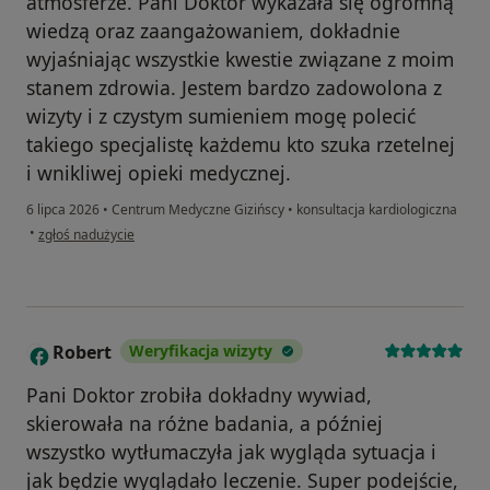
atmosferze. Pani Doktor wykazała się ogromną
wiedzą oraz zaangażowaniem, dokładnie
wyjaśniając wszystkie kwestie związane z moim
stanem zdrowia. Jestem bardzo zadowolona z
wizyty i z czystym sumieniem mogę polecić
takiego specjalistę każdemu kto szuka rzetelnej
i wnikliwej opieki medycznej.
6 lipca 2026
•
Centrum Medyczne Gizińscy
•
konsultacja kardiologiczna
w opinii użytkownika Tomasz Modrzyński
•
zgłoś nadużycie
Robert
Weryfikacja wizyty
R
Pani Doktor zrobiła dokładny wywiad,
skierowała na różne badania, a później
wszystko wytłumaczyła jak wygląda sytuacja i
jak będzie wyglądało leczenie. Super podejście,